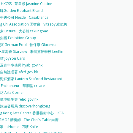
HKCSS
茶皇殿 Jasmine Cuisine
Golden Elephant Brand
牛奶公司 Nestle
Casablanca
g Chi Association 匡智會
Vitasoy 維他奶
 Ensure
大公報 takungpao
團 Exhibition Group
 German Pool
怡保康 Glucerna
星海薈 Starview
李健駕駛學校 LeeKin
 JoyYou Card
及青年事務局 hyab.gov.hk
然護理署 afcd.gov.hk
鮮酒家 Lantern Seafood Restaurant
Enchanteur
華潤堂 crcare
 Arts Corner
環境衛生署 fehd.gov.hk
旅遊發展局 discoverhongkong
g Kong Arts Centre 香港藝術中心
IKEA
ERMOS 膳魔師
The Chef’s Table尚廚
家 ecHome
刀嘜 Knife