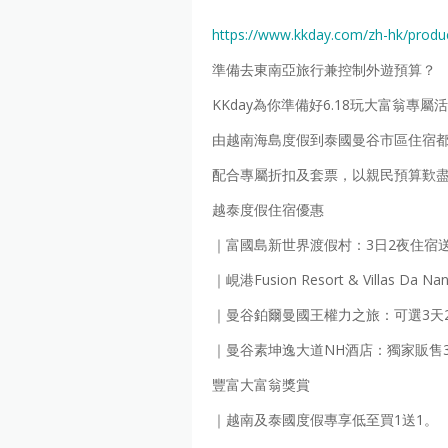
https://www.kkday.com/zh-hk/produ
準備去東南亞旅行兼控制外遊預算？
KKday為你準備好6.18玩大富翁專
由越南海島度假到泰國曼谷市區住宿
配合專屬折扣及套票，以親民預算歎
越泰度假住宿優惠
｜富國島新世界渡假村：3日2夜住宿
｜峴港Fusion Resort & Villa
｜曼谷鉑爾曼國王權力之旅：可選3天2
｜曼谷素坤逸大道NH酒店：獨家販售
豐富大富翁獎賞
｜越南及泰國度假專享低至買1送1。