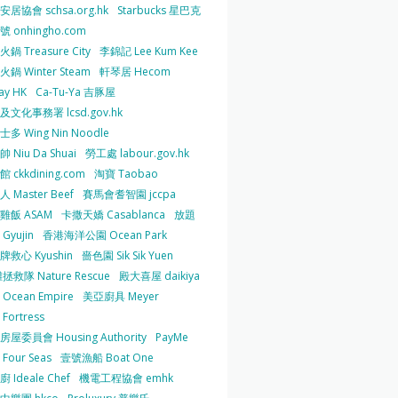
居協會 schsa.org.hk
Starbucks 星巴克
 onhingho.com
鍋 Treasure City
李錦記 Lee Kum Kee
鍋 Winter Steam
軒琴居 Hecom
ay HK
Ca-Tu-Ya 吉豚屋
及文化事務署 lcsd.gov.hk
多 Wing Nin Noodle
 Niu Da Shuai
勞工處 labour.gov.hk
 ckkdining.com
淘寶 Taobao
 Master Beef
賽馬會耆智園 jccpa
雞飯 ASAM
卡撒天嬌 Casablanca
放題
Gyujin
香港海洋公園 Ocean Park
牌救心 Kyushin
嗇色園 Sik Sik Yuen
拯救隊 Nature Rescue
殿大喜屋 daikiya
Ocean Empire
美亞廚具 Meyer
Fortress
屋委員會 Housing Authority
PayMe
Four Seas
壹號漁船 Boat One
 Ideale Chef
機電工程協會 emhk