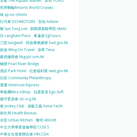
產 The Aquatic Market
友和 YOHO
界郵輪Resorts World Cruises
 aji-no-chinmi
行汽車 DCHMOTORS
安怡 Anlene
 Sun Tung Lok
新觀塘駕駛學院 nktds
 Langham Place
東瀛遊 Egl tours
三院 tungwah
民政事務總署 had.gov.hk
遊 Wing On Travel
添寧 Tena
房總商會 hkgcpl.com.hk
牌 Pearl River Bridge
店 Park Hotel
社會福利署 swd.gov.hk
區 Community Philanthropy
通 American Express
華集團Mira eShop
自柔家居 Ego-Soft
宇委員會 ctc.org.hk
 Jockey Club
遊艇主義 Aviva Yacht
生局 Health Bureau
室 Urban Kitchen
雅培 Abbott
中文大學專業進修學院 CUSCS
中華文化發展聯合會 HKCCDA