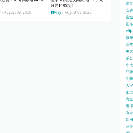
長者安
！】
只需$195起】
安興號
y
-
August 08, 2026
KKday
-
August 08, 2026
富城火
正冬火
Alip
康樂
永年士
牛大帥
張公館
牛大人
亞參
牛陣 
人字
山‧灘
海皇 
豐澤 
香港房
四洲 
意美廚