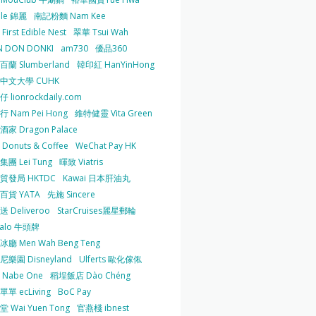
 le 錦麗
南記粉麵 Nam Kee
irst Edible Nest
翠華 Tsui Wah
 DON DONKI
am730
優品360
蘭 Slumberland
韓印紅 HanYinHong
中文大學 CUHK
 lionrockdaily.com
 Nam Pei Hong
維特健靈 Vita Green
家 Dragon Palace
O Donuts & Coffee
WeChat Pay HK
團 Lei Tung
暉致 Viatris
貿發局 HKTDC
Kawai 日本肝油丸
百貨 YATA
先施 Sincere
 Deliveroo
StarCruises麗星郵輪
falo 牛頭牌
廳 Men Wah Beng Teng
樂園 Disneyland
Ulferts 歐化傢俬
Nabe One
稻埕飯店 Dào Chéng
單 ecLiving
BoC Pay
 Wai Yuen Tong
官燕棧 ibnest