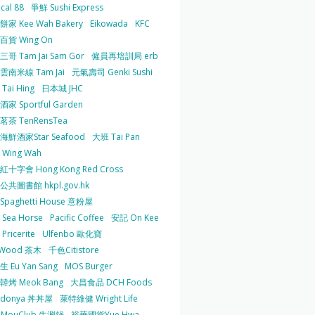
cal 88
爭鮮 Sushi Express
家 Kee Wah Bakery
Eikowada
KFC
百貨 Wing On
哥 Tam Jai Sam Gor
僱員再培訓局 erb
雲南米線 Tam Jai
元氣壽司 Genki Sushi
Tai Hing
日本城 JHC
家 Sportful Garden
茶 TenRensTea
海鮮酒家Star Seafood
大班 Tai Pan
Wing Wah
十字會 Hong Kong Red Cross
共圖書館 hkpl.gov.hk
 Spaghetti House 意粉屋
Sea Horse
Pacific Coffee
安記 On Kee
Pricerite
Ulfenbo 歐化寶
aWood 茶木
千色Citistore
 Eu Yan Sang
MOS Burger
韓烤 Meok Bang
大昌食品 DCH Foods
ndonya 丼丼屋
萊特維健 Wright Life
uMouClub 牛涮鍋
裕華國貨Yue Hwa