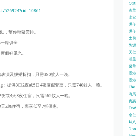
Opti
奇華餅
ct/526924?cid=10861
永安
譚仔三
譚仔
屬活動，幫你輕鬆安排。
太興 
都一應俱全
陶源酒
天仁茗
盡度假好風光。
明星
榮華 
香港紅
送表演及娛樂折扣，只需380蚊人一晚。
香港公
s Da Nang：提供3日2夜或5日4夜度假套票，只需748蚊人一晚。
The
海馬 
夜或4天3夜住宿，只需565蚊人一晚。
實惠 
3天2晚住宿，專享低至7折優惠。
Te
余仁生
炑八
Do
Mo