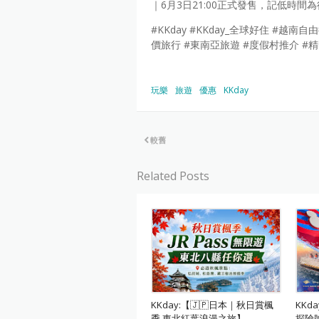
｜6月3日21:00正式發售，記低時間
#KKday #KKday_全球好住 #越
價旅行 #東南亞旅遊 #度假村推介 #
玩樂
旅遊
優惠
KKday
較舊
Related Posts
KKday:【🇯🇵日本｜秋日賞楓
KKd
季 東北紅葉浪漫之旅】
探險號