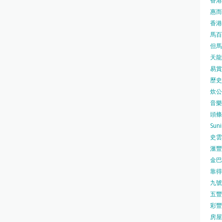
香港
惠而浦
香港
馬百良
但馬屋
天龍 
易賞錢
歷史檔
炊公館
音樂事
頭條日
Sun
史雲
滙豐
金巴脷
靠得住
九號水
五豐行
彩豐 
房屋局