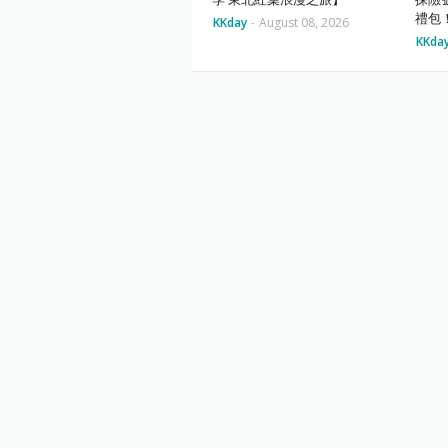
禮包
KKday
-
August 08, 2026
KKda