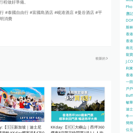
為行程做好準備。
Pho
南自由行 #泰國自由行 #富國島酒店 #峴港酒店 #曼谷酒店 #平
盞記 F
精明消費
DON
斯林百
香港
香港仔
南北行
龍寶酒
較新的
J.C
利東集
香港
一田
戶戶送
Buf
敏華冰
迪士尼
牛一 
簡簡單
ay:【🇸🇬新加坡｜迪士尼
KKday:【🇭🇰大嶼山｜昂坪360
位元堂
遊輪 KKday獨家送$4750
纜車8月限定快閃買1送1！人均