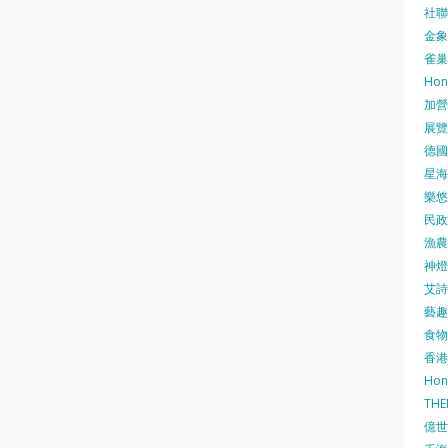
社聯 
金象牌
雀巢
Hon
加營素
展覽集
德國寶
星海•
樂悠咭
民政
漁農自
神燈海
艾詩 
藝趣坊
食物
香港
Hon
TH
億世