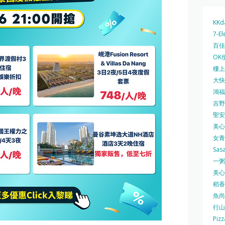
KKd
7-El
百佳 
OK
樓上 
大快活
鴻福堂
吉野家
聖安娜
美心中
女青
Sas
一粥麵
美心西
稻香
魚尚
行山
Pizz