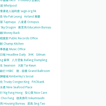
中樂團 hkco
Proluxury 普樂氏
 Whirlpool
耆康老人福利會 sage.org.hk
 Ma Pak Leung
Airland 雅蘭
 Tajimaya
八達通 Octopus
Sky Dragon
教育局 Education Bureau
 Money Back
案館 Public Records Office
 Champ Kitchen
務處 Music Office
報 Headline Daily
3HK
Gilman
ing 蘇寧
八方雲集 Bafang Dumpling
生 Swanson
大館 Tai Kwun
銀行 HSBC
潮．囍薈 Grand Ballroom
蠔城 Kimberley's Social
 Trusty Congee King
PAObank
產 Nine Seafood Place
 Ng Fung Hong
安心寶 Nice Care
Choi Fung
德美壽司 tokumisushi
 Housing Bureau
星島 Sing Tao