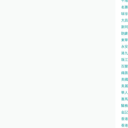
千海水
名勝世
味珍味
大昌
新同樂
朗豪坊
東華
永安旅
港九藥
珠江橋
百樂酒
織善社
美國運
美麗
華人廟
賽馬會
醫務衛
金記冰
香港
香港