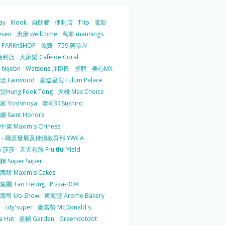
ay
Klook
自助餐
便利店
Trip
電影
even
惠康 wellcome
萬寧 mannings
PARKnSHOP
免費
759 阿信屋
便利店
大家樂 Cafe de Coral
hkjebn
Watsons 屈臣氏
招聘
美心MX
 Fairwood
富臨皇宮 Fulum Palace
Hung Fook Tong
大棧 Max Choice
 Yoshinoya
壽司郎 Sushiro
 Saint Honore
菜 Maxim's Chinese
 - 職涯發展及持續教育部 YWCA
a 莎莎
天天有魚 Fruitful Yield
 Super Super
餅 Maxim's Cakes
集團 Tao Heung
Pizza-BOX
壽司 Uo-Show
東海堂 Arome Bakery
city'super
麥當勞 McDonald's
a Hut
嘉頓 Garden
Greendotdot