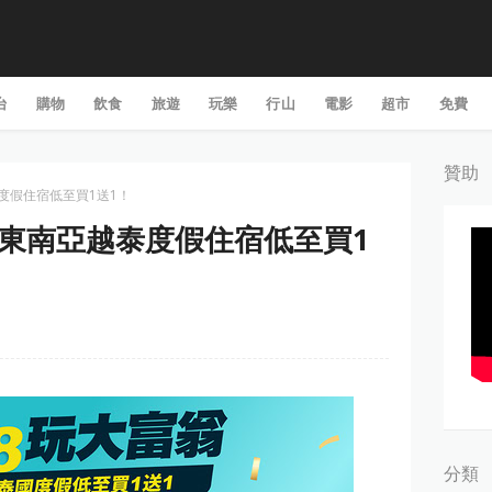
台
購物
飲食
旅遊
玩樂
行山
電影
超市
免費
贊助
越泰度假住宿低至買1送1！
南亞｜東南亞越泰度假住宿低至買1
分類