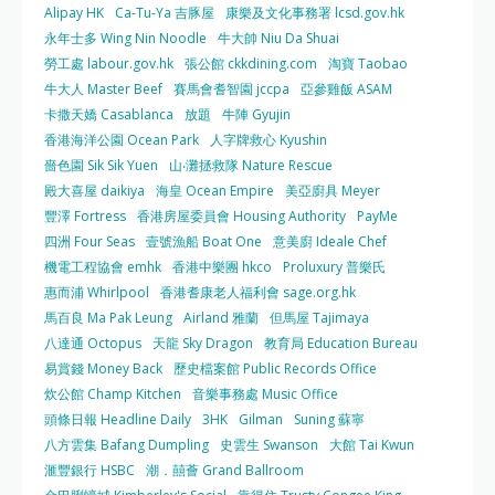
Alipay HK
Ca-Tu-Ya 吉豚屋
康樂及文化事務署 lcsd.gov.hk
永年士多 Wing Nin Noodle
牛大帥 Niu Da Shuai
勞工處 labour.gov.hk
張公館 ckkdining.com
淘寶 Taobao
牛大人 Master Beef
賽馬會耆智園 jccpa
亞參雞飯 ASAM
卡撒天嬌 Casablanca
放題
牛陣 Gyujin
香港海洋公園 Ocean Park
人字牌救心 Kyushin
嗇色園 Sik Sik Yuen
山‧灘拯救隊 Nature Rescue
殿大喜屋 daikiya
海皇 Ocean Empire
美亞廚具 Meyer
豐澤 Fortress
香港房屋委員會 Housing Authority
PayMe
四洲 Four Seas
壹號漁船 Boat One
意美廚 Ideale Chef
機電工程協會 emhk
香港中樂團 hkco
Proluxury 普樂氏
惠而浦 Whirlpool
香港耆康老人福利會 sage.org.hk
馬百良 Ma Pak Leung
Airland 雅蘭
但馬屋 Tajimaya
八達通 Octopus
天龍 Sky Dragon
教育局 Education Bureau
易賞錢 Money Back
歷史檔案館 Public Records Office
炊公館 Champ Kitchen
音樂事務處 Music Office
頭條日報 Headline Daily
3HK
Gilman
Suning 蘇寧
八方雲集 Bafang Dumpling
史雲生 Swanson
大館 Tai Kwun
滙豐銀行 HSBC
潮．囍薈 Grand Ballroom