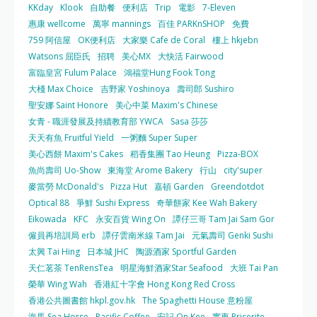
KKday
Klook
自助餐
便利店
Trip
電影
7-Eleven
惠康 wellcome
萬寧 mannings
百佳 PARKnSHOP
免費
759 阿信屋
OK便利店
大家樂 Cafe de Coral
樓上 hkjebn
Watsons 屈臣氏
招聘
美心MX
大快活 Fairwood
富臨皇宮 Fulum Palace
鴻福堂Hung Fook Tong
大棧 Max Choice
吉野家 Yoshinoya
壽司郎 Sushiro
聖安娜 Saint Honore
美心中菜 Maxim's Chinese
女青 - 職涯發展及持續教育部 YWCA
Sasa 莎莎
天天有魚 Fruitful Yield
一粥麵 Super Super
美心西餅 Maxim's Cakes
稻香集團 Tao Heung
Pizza-BOX
魚尚壽司 Uo-Show
東海堂 Arome Bakery
行山
city'super
麥當勞 McDonald's
Pizza Hut
嘉頓 Garden
Greendotdot
Optical 88
爭鮮 Sushi Express
奇華餅家 Kee Wah Bakery
Eikowada
KFC
永安百貨 Wing On
譚仔三哥 Tam Jai Sam Gor
僱員再培訓局 erb
譚仔雲南米線 Tam Jai
元氣壽司 Genki Sushi
太興 Tai Hing
日本城 JHC
陶源酒家 Sportful Garden
天仁茗茶 TenRensTea
明星海鮮酒家Star Seafood
大班 Tai Pan
榮華 Wing Wah
香港紅十字會 Hong Kong Red Cross
香港公共圖書館 hkpl.gov.hk
The Spaghetti House 意粉屋
海馬 Sea Horse
Pacific Coffee
安記 On Kee
實惠 Pricerite