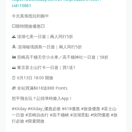
cid=10861
今次真係抵玩到癲🫶
💥限時開搶優惠💥
🌊 澎湖七美一日遊｜兩人同行5折
🏝️ 澎湖秘境跳島一日遊｜兩人同行5折
🚂 宮崎高千穗天空小火車／高千穗神社一日遊｜58折
🗻 東京富士山打卡一日遊｜買1送1
⏰ 6月13日 18:00 開搶
🎁 全站買滿$618送888 Points
想平飛去玩？記得準時撳入App！
#KKday #KKday_優惠必搶 #618優惠 #旅遊優惠 #富士山
一日遊 #宮崎自由行 #高千穗峽 #澎湖景點 #快閃優惠 #旅
行必搶 #限量開搶