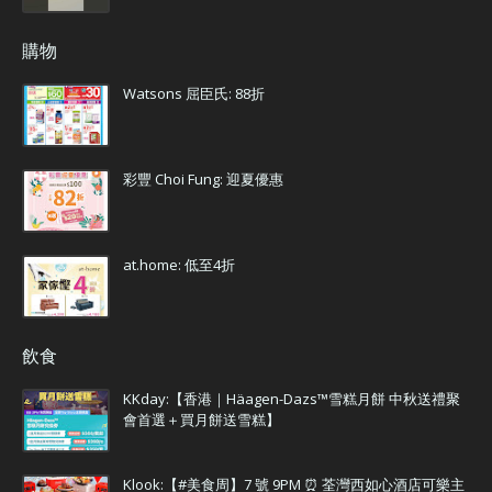
購物
Watsons 屈臣氏: 88折
彩豐 Choi Fung: 迎夏優惠
at.home: 低至4折
飲食
KKday:【香港｜Häagen-Dazs™雪糕月餅 中秋送禮聚
會首選＋買月餅送雪糕】
Klook:【#美食周】7 號 9PM ⏰ 荃灣西如心酒店可樂主