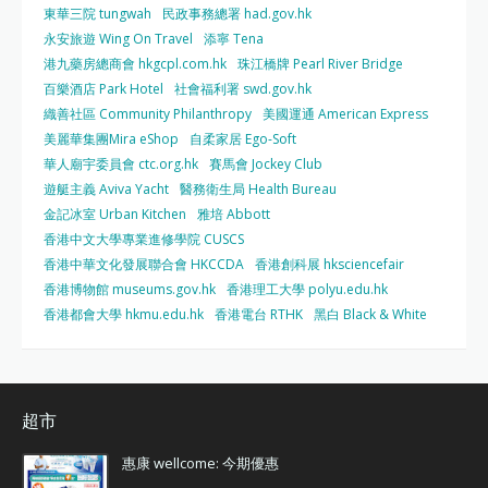
東華三院 tungwah
民政事務總署 had.gov.hk
永安旅遊 Wing On Travel
添寧 Tena
港九藥房總商會 hkgcpl.com.hk
珠江橋牌 Pearl River Bridge
百樂酒店 Park Hotel
社會福利署 swd.gov.hk
織善社區 Community Philanthropy
美國運通 American Express
美麗華集團Mira eShop
自柔家居 Ego-Soft
華人廟宇委員會 ctc.org.hk
賽馬會 Jockey Club
遊艇主義 Aviva Yacht
醫務衛生局 Health Bureau
金記冰室 Urban Kitchen
雅培 Abbott
香港中文大學專業進修學院 CUSCS
香港中華文化發展聯合會 HKCCDA
香港創科展 hksciencefair
香港博物館 museums.gov.hk
香港理工大學 polyu.edu.hk
香港都會大學 hkmu.edu.hk
香港電台 RTHK
黑白 Black & White
超市
惠康 wellcome: 今期優惠