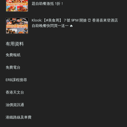
題自助餐激抵 1折！
Klook:【#美食周】 7 號 9PM 開搶 ⏰ 香港喜來登酒店
自助晚餐快閃買一送一 🔥
有用資料
免費報紙
免費電台
ERB課程搜尋
香港天文台
油價資訊通
港鐵路線及車費