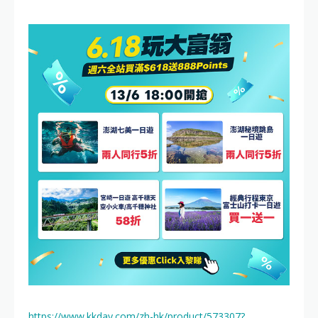
https://www.kkday.com/zh-hk/product/573307?