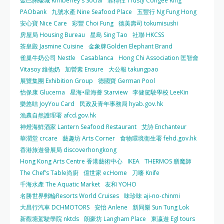
金巴脷蠔城 Kimberley's Social
靠得住 Trusty Congee King
PAObank
九號水產 Nine Seafood Place
五豐行 Ng Fung Hong
安心寶 Nice Care
彩豐 Choi Fung
德美壽司 tokumisushi
房屋局 Housing Bureau
星島 Sing Tao
社聯 HKCSS
茶皇殿 Jasmine Cuisine
金象牌Golden Elephant Brand
雀巢牛奶公司 Nestle
Casablanca
Hong Chi Association 匡智會
Vitasoy 維他奶
加營素 Ensure
大公報 takungpao
展覽集團 Exhibition Group
德國寶 German Pool
怡保康 Glucerna
星海•星海薈 Starview
李健駕駛學校 LeeKin
樂悠咭 JoyYou Card
民政及青年事務局 hyab.gov.hk
漁農自然護理署 afcd.gov.hk
神燈海鮮酒家 Lantern Seafood Restaurant
艾詩 Enchanteur
華潤堂 crcare
藝趣坊 Arts Corner
食物環境衛生署 fehd.gov.hk
香港旅遊發展局 discoverhongkong
Hong Kong Arts Centre 香港藝術中心
IKEA
THERMOS 膳魔師
The Chef’s Table尚廚
億世家 ecHome
刀嘜 Knife
千海水產 The Aquatic Market
友和 YOHO
名勝世界郵輪Resorts World Cruises
味珍味 aji-no-chinmi
大昌行汽車 DCHMOTORS
安怡 Anlene
新同樂 Sun Tung Lok
新觀塘駕駛學院 nktds
朗豪坊 Langham Place
東瀛遊 Egl tours