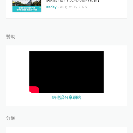
快閃買1送1！人均只需$195起】
KKday
-
August 08, 2026
贊助
結他譜分享網站
分類