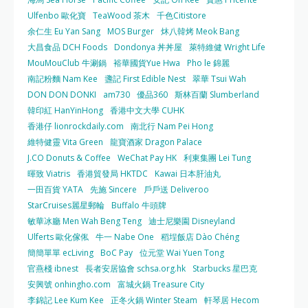
Ulfenbo 歐化寶
TeaWood 茶木
千色Citistore
余仁生 Eu Yan Sang
MOS Burger
炑八韓烤 Meok Bang
大昌食品 DCH Foods
Dondonya 丼丼屋
萊特維健 Wright Life
MouMouClub 牛涮鍋
裕華國貨Yue Hwa
Pho le 錦麗
南記粉麵 Nam Kee
盞記 First Edible Nest
翠華 Tsui Wah
DON DON DONKI
am730
優品360
斯林百蘭 Slumberland
韓印紅 HanYinHong
香港中文大學 CUHK
香港仔 lionrockdaily.com
南北行 Nam Pei Hong
維特健靈 Vita Green
龍寶酒家 Dragon Palace
J.CO Donuts & Coffee
WeChat Pay HK
利東集團 Lei Tung
暉致 Viatris
香港貿發局 HKTDC
Kawai 日本肝油丸
一田百貨 YATA
先施 Sincere
戶戶送 Deliveroo
StarCruises麗星郵輪
Buffalo 牛頭牌
敏華冰廳 Men Wah Beng Teng
迪士尼樂園 Disneyland
Ulferts 歐化傢俬
牛一 Nabe One
稻埕飯店 Dào Chéng
簡簡單單 ecLiving
BoC Pay
位元堂 Wai Yuen Tong
官燕棧 ibnest
長者安居協會 schsa.org.hk
Starbucks 星巴克
安興號 onhingho.com
富城火鍋 Treasure City
李錦記 Lee Kum Kee
正冬火鍋 Winter Steam
軒琴居 Hecom