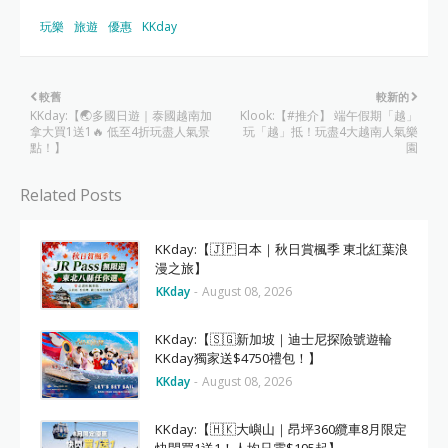
玩樂
旅遊
優惠
KKday
較舊
較新的
KKday:【🌏多國日遊｜泰國越南加
Klook:【#推介】 端午假期「越」
拿大買1送1🔥 低至4折玩盡人氣景
玩「越」抵！玩盡4大越南人氣樂
點！】
園
Related Posts
KKday:【🇯🇵日本｜秋日賞楓季 東北紅葉浪
漫之旅】
KKday
-
August 08, 2026
KKday:【🇸🇬新加坡｜迪士尼探險號遊輪
KKday獨家送$4750禮包！】
KKday
-
August 08, 2026
KKday:【🇭🇰大嶼山｜昂坪360纜車8月限定