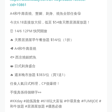
cid=10861
A4和牛壽喜燒、蟹腳、刺身、燒魚全部任食🤤
今次6.18直接放大招，低至 $54食天際居酒屋放題！
⏰ 14/6 12PM 快閃開搶
🔥 天際居酒屋早午餐放題 $54/位（1折）
🥩 A4和牛壽喜燒
🐟 西京燒銀鱈魚
🍣 日式刺身盛合
🔥 週末晚市放題 $383/位（買1送1）
任食人氣日式料理，CP值爆燈！
手慢真係得個睇字👀
#KKday #就係識食 #618玩大富翁 #中環美食 #FUMIJOE #
和牛放題 #居酒屋放題 #優惠必搶