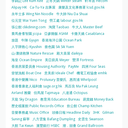
李錦記 Lee Kum Kee
正冬火鍋 Winter Steam
軒琴居 Hecom
Alipay HK
Ca-Tu-Ya 吉豚屋
康樂及文化事務署 lcsd.gov.hk
永年士多 Wing Nin Noodle
牛大帥 Niu Da Shuai
位元堂 Wai Yuen Tong
勞工處 labour.gov.hk
張公館 ckkdining.com
淘寶 Taobao
牛大人 Master Beef
賽馬會耆智園 jccpa
亞參雞飯 ASAM
卡撒天嬌 Casablanca
放題
牛陣 Gyujin
香港海洋公園 Ocean Park
人字牌救心 Kyushin
嗇色園 Sik Sik Yuen
山‧灘拯救隊 Nature Rescue
殿大喜屋 daikiya
海皇 Ocean Empire
美亞廚具 Meyer
豐澤 Fortress
香港房屋委員會 Housing Authority
PayMe
四洲 Four Seas
壹號漁船 Boat One
意美廚 Ideale Chef
機電工程協會 emhk
香港中樂團 hkco
Proluxury 普樂氏
惠而浦 Whirlpool
香港耆康老人福利會 sage.org.hk
馬百良 Ma Pak Leung
Airland 雅蘭
但馬屋 Tajimaya
八達通 Octopus
天龍 Sky Dragon
教育局 Education Bureau
易賞錢 Money Back
歷史檔案館 Public Records Office
炊公館 Champ Kitchen
音樂事務處 Music Office
頭條日報 Headline Daily
3HK
Gilman
Suning 蘇寧
八方雲集 Bafang Dumpling
史雲生 Swanson
大館 Tai Kwun
滙豐銀行 HSBC
潮．囍薈 Grand Ballroom