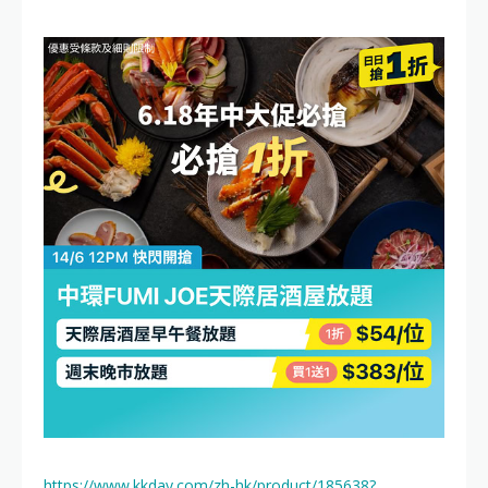
https://www.kkday.com/zh-hk/product/185638?