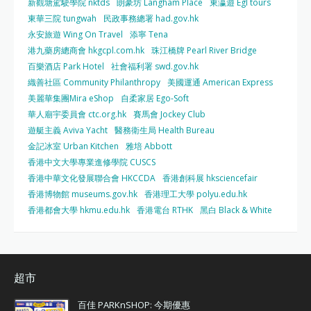
新觀塘駕駛學院 nktds
朗豪坊 Langham Place
東瀛遊 Egl tours
東華三院 tungwah
民政事務總署 had.gov.hk
永安旅遊 Wing On Travel
添寧 Tena
港九藥房總商會 hkgcpl.com.hk
珠江橋牌 Pearl River Bridge
百樂酒店 Park Hotel
社會福利署 swd.gov.hk
織善社區 Community Philanthropy
美國運通 American Express
美麗華集團Mira eShop
自柔家居 Ego-Soft
華人廟宇委員會 ctc.org.hk
賽馬會 Jockey Club
遊艇主義 Aviva Yacht
醫務衛生局 Health Bureau
金記冰室 Urban Kitchen
雅培 Abbott
香港中文大學專業進修學院 CUSCS
香港中華文化發展聯合會 HKCCDA
香港創科展 hksciencefair
香港博物館 museums.gov.hk
香港理工大學 polyu.edu.hk
香港都會大學 hkmu.edu.hk
香港電台 RTHK
黑白 Black & White
超市
百佳 PARKnSHOP: 今期優惠