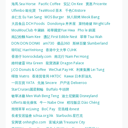
海馬 Sea Horse
Pacific Coffee
安記 On Kee
實惠 Pricerite
Ulfenbo 歐化寶
TeaWood 茶木
千色Citistore
余仁生 Eu Yan Sang
MOS Burger
炑八韓烤 Meok Bang
大昌食品 DCH Foods
Dondonya 丼丼屋
萊特維健 Wright Life
MouMouClub 牛涮鍋
裕華國貨Yue Hwa
Pho le 錦麗
南記粉麵 Nam Kee
盞記 First Edible Nest
翠華 Tsui Wah
DON DON DONKI
am730
優品360
斯林百蘭 Slumberland
韓印紅 HanYinHong
香港中文大學 CUHK
香港仔 lionrockdaily.com
南北行 Nam Pei Hong
維特健靈 Vita Green
龍寶酒家 Dragon Palace
J.CO Donuts & Coffee
WeChat Pay HK
利東集團 Lei Tung
暉致 Viatris
香港貿發局 HKTDC
Kawai 日本肝油丸
一田百貨 YATA
先施 Sincere
戶戶送 Deliveroo
StarCruises麗星郵輪
Buffalo 牛頭牌
敏華冰廳 Men Wah Beng Teng
迪士尼樂園 Disneyland
Ulferts 歐化傢俬
牛一 Nabe One
稻埕飯店 Dào Chéng
簡簡單單 ecLiving
BoC Pay
官燕棧 ibnest
長者安居協會 schsa.org.hk
Starbucks 星巴克
安興號 onhingho.com
富城火鍋 Treasure City