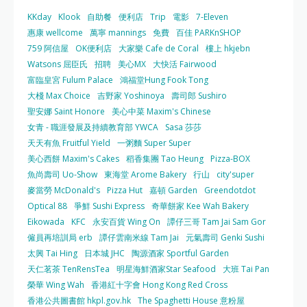
KKday
Klook
自助餐
便利店
Trip
電影
7-Eleven
惠康 wellcome
萬寧 mannings
免費
百佳 PARKnSHOP
759 阿信屋
OK便利店
大家樂 Cafe de Coral
樓上 hkjebn
Watsons 屈臣氏
招聘
美心MX
大快活 Fairwood
富臨皇宮 Fulum Palace
鴻福堂Hung Fook Tong
大棧 Max Choice
吉野家 Yoshinoya
壽司郎 Sushiro
聖安娜 Saint Honore
美心中菜 Maxim's Chinese
女青 - 職涯發展及持續教育部 YWCA
Sasa 莎莎
天天有魚 Fruitful Yield
一粥麵 Super Super
美心西餅 Maxim's Cakes
稻香集團 Tao Heung
Pizza-BOX
魚尚壽司 Uo-Show
東海堂 Arome Bakery
行山
city'super
麥當勞 McDonald's
Pizza Hut
嘉頓 Garden
Greendotdot
Optical 88
爭鮮 Sushi Express
奇華餅家 Kee Wah Bakery
Eikowada
KFC
永安百貨 Wing On
譚仔三哥 Tam Jai Sam Gor
僱員再培訓局 erb
譚仔雲南米線 Tam Jai
元氣壽司 Genki Sushi
太興 Tai Hing
日本城 JHC
陶源酒家 Sportful Garden
天仁茗茶 TenRensTea
明星海鮮酒家Star Seafood
大班 Tai Pan
榮華 Wing Wah
香港紅十字會 Hong Kong Red Cross
香港公共圖書館 hkpl.gov.hk
The Spaghetti House 意粉屋