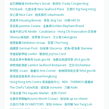
金巴脷蠔城 Kimberley's Social
靠得住 Trusty Congee King
PAObank
九號水產 Nine Seafood Place
五豐行 Ng Fung Hong
安心寶 Nice Care
德美壽司 tokumisushi
房屋局 Housing Bureau
星島 Sing Tao
社聯 HKCSS
茶皇殿 Jasmine Cuisine
金象牌Golden Elephant Brand
雀巢牛奶公司 Nestle
Casablanca
Hong Chi Association 匡智會
Vitasoy 維他奶
加營素 Ensure
大公報 takungpao
展覽集團 Exhibition Group
彩豐 Choi Fung
德國寶 German Pool
怡保康 Glucerna
星海•星海薈 Starview
李健駕駛學校 LeeKin
樂悠咭 JoyYou Card
民政及青年事務局 hyab.gov.hk
漁農自然護理署 afcd.gov.hk
神燈海鮮酒家 Lantern Seafood Restaurant
艾詩 Enchanteur
華潤堂 crcare
藝趣坊 Arts Corner
食物環境衛生署 fehd.gov.hk
香港旅遊發展局 discoverhongkong
Hong Kong Arts Centre 香港藝術中心
IKEA
THERMOS 膳魔師
The Chef’s Table尚廚
億世家 ecHome
刀嘜 Knife
千海水產 The Aquatic Market
友和 YOHO
名勝世界郵輪Resorts World Cruises
味珍味 aji-no-chinmi
大昌行汽車 DCHMOTORS
安怡 Anlene
新同樂 Sun Tung Lok