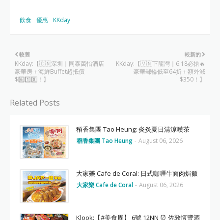
飲食
優惠
KKday
較舊
較新的
KKday:【🇨🇳深圳｜同泰萬怡酒店
KKday:【🇻🇳下龍灣｜6.18必搶🔥
豪華房＋海鮮Buffet超抵價
豪華郵輪低至64折＋額外減
$6️⃣1️⃣8️⃣！】
$350！】
Related Posts
稻香集團 Tao Heung: 炎炎夏日清涼嘆茶
稻香集團 Tao Heung
-
August 06, 2026
大家樂 Cafe de Coral: 日式咖喱牛面肉焗飯
大家樂 Cafe de Coral
-
August 06, 2026
Klook:【#美食周】 6號 12NN ⏰ 佐敦恆豐酒