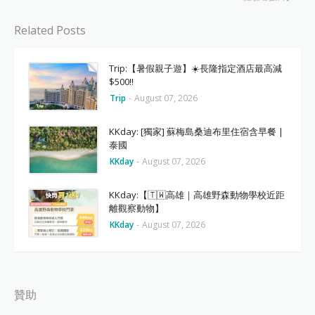
Related Posts
Trip:【暑假親子遊】☀️長隆指定酒店最高減
$500‼️
Trip
-
August 07, 2026
KKday: [獨家] 蘇梅島桑迪布里住宿含早餐 |
泰國
KKday
-
August 07, 2026
KKday:【🇹🇼高雄｜高雄野森動物學校近距
離觀察動物】
KKday
-
August 07, 2026
贊助