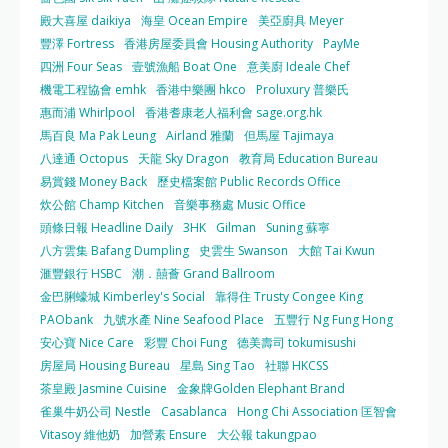
殿大喜屋 daikiya
海皇 Ocean Empire
美亞廚具 Meyer
豐澤 Fortress
香港房屋委員會 Housing Authority
PayMe
四洲 Four Seas
壹號漁船 Boat One
意美廚 Ideale Chef
機電工程協會 emhk
香港中樂團 hkco
Proluxury 普樂氏
惠而浦 Whirlpool
香港耆康老人福利會 sage.org.hk
馬百良 Ma Pak Leung
Airland 雅蘭
但馬屋 Tajimaya
八達通 Octopus
天龍 Sky Dragon
教育局 Education Bureau
易賞錢 Money Back
歷史檔案館 Public Records Office
炊公館 Champ Kitchen
音樂事務處 Music Office
頭條日報 Headline Daily
3HK
Gilman
Suning 蘇寧
八方雲集 Bafang Dumpling
史雲生 Swanson
大館 Tai Kwun
滙豐銀行 HSBC
潮．囍薈 Grand Ballroom
金巴脷蠔城 Kimberley's Social
靠得住 Trusty Congee King
PAObank
九號水產 Nine Seafood Place
五豐行 Ng Fung Hong
安心寶 Nice Care
彩豐 Choi Fung
德美壽司 tokumisushi
房屋局 Housing Bureau
星島 Sing Tao
社聯 HKCSS
茶皇殿 Jasmine Cuisine
金象牌Golden Elephant Brand
雀巢牛奶公司 Nestle
Casablanca
Hong Chi Association 匡智會
Vitasoy 維他奶
加營素 Ensure
大公報 takungpao