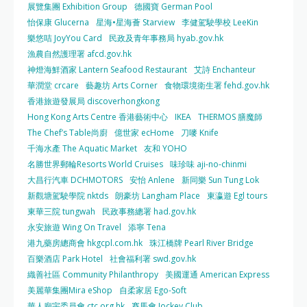
展覽集團 Exhibition Group
德國寶 German Pool
怡保康 Glucerna
星海•星海薈 Starview
李健駕駛學校 LeeKin
樂悠咭 JoyYou Card
民政及青年事務局 hyab.gov.hk
漁農自然護理署 afcd.gov.hk
神燈海鮮酒家 Lantern Seafood Restaurant
艾詩 Enchanteur
華潤堂 crcare
藝趣坊 Arts Corner
食物環境衛生署 fehd.gov.hk
香港旅遊發展局 discoverhongkong
Hong Kong Arts Centre 香港藝術中心
IKEA
THERMOS 膳魔師
The Chef’s Table尚廚
億世家 ecHome
刀嘜 Knife
千海水產 The Aquatic Market
友和 YOHO
名勝世界郵輪Resorts World Cruises
味珍味 aji-no-chinmi
大昌行汽車 DCHMOTORS
安怡 Anlene
新同樂 Sun Tung Lok
新觀塘駕駛學院 nktds
朗豪坊 Langham Place
東瀛遊 Egl tours
東華三院 tungwah
民政事務總署 had.gov.hk
永安旅遊 Wing On Travel
添寧 Tena
港九藥房總商會 hkgcpl.com.hk
珠江橋牌 Pearl River Bridge
百樂酒店 Park Hotel
社會福利署 swd.gov.hk
織善社區 Community Philanthropy
美國運通 American Express
美麗華集團Mira eShop
自柔家居 Ego-Soft
華人廟宇委員會 ctc.org.hk
賽馬會 Jockey Club