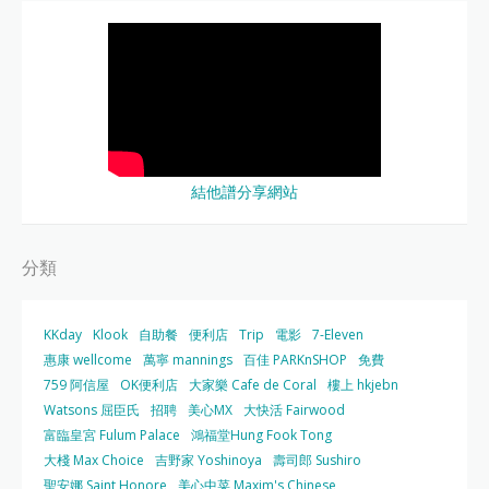
結他譜分享網站
分類
KKday
Klook
自助餐
便利店
Trip
電影
7-Eleven
惠康 wellcome
萬寧 mannings
百佳 PARKnSHOP
免費
759 阿信屋
OK便利店
大家樂 Cafe de Coral
樓上 hkjebn
Watsons 屈臣氏
招聘
美心MX
大快活 Fairwood
富臨皇宮 Fulum Palace
鴻福堂Hung Fook Tong
大棧 Max Choice
吉野家 Yoshinoya
壽司郎 Sushiro
聖安娜 Saint Honore
美心中菜 Maxim's Chinese