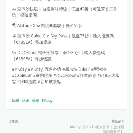
🚤 聖淘沙快艇＋自選趣味體驗｜低至42折（可選芳香工作
坊／探險樂園）
🪂 Altitude X 室內跳傘體驗｜低至52折
🚡 聖淘沙 Cable Car Sky Pass｜低至75折｜輸入優惠碼
【618SEA】疊加優惠
🦆 DUCKtour 鴨子船旅票｜低至85折｜輸入優惠碼
【618SEA】疊加優惠
#KKday #KKday_優惠必搶 #新加坡自由行 #聖淘沙
#CableCar #室內跳傘 #DUCKtour #旅遊優惠 #618玩大富
翁 #限時搶購 #新加坡景點
玩樂
旅遊
優惠
KKday
較舊
較新的
KKday:【🎉6.18玩大富翁｜旅行團
體驗著數日】