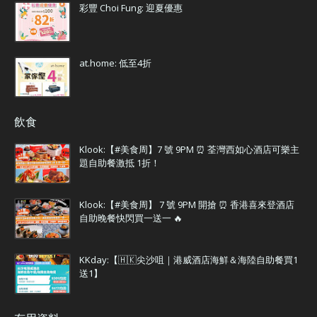
彩豐 Choi Fung: 迎夏優惠
at.home: 低至4折
飲食
Klook:【#美食周】7 號 9PM ⏰ 荃灣西如心酒店可樂主
題自助餐激抵 1折！
Klook:【#美食周】 7 號 9PM 開搶 ⏰ 香港喜來登酒店
自助晚餐快閃買一送一 🔥
KKday:【🇭🇰尖沙咀｜港威酒店海鮮＆海陸自助餐買1
送1】