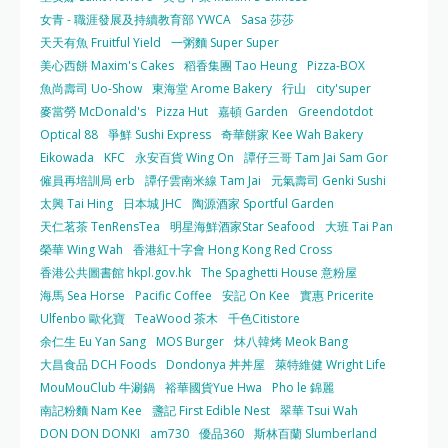
女青 - 職涯發展及持續教育部 YWCA
Sasa 莎莎
天天有魚 Fruitful Yield
一粥麵 Super Super
美心西餅 Maxim's Cakes
稻香集團 Tao Heung
Pizza-BOX
魚尚壽司 Uo-Show
東海堂 Arome Bakery
行山
city'super
麥當勞 McDonald's
Pizza Hut
嘉頓 Garden
Greendotdot
Optical 88
爭鮮 Sushi Express
奇華餅家 Kee Wah Bakery
Eikowada
KFC
永安百貨 Wing On
譚仔三哥 Tam Jai Sam Gor
僱員再培訓局 erb
譚仔雲南米線 Tam Jai
元氣壽司 Genki Sushi
太興 Tai Hing
日本城 JHC
陶源酒家 Sportful Garden
天仁茗茶 TenRensTea
明星海鮮酒家Star Seafood
大班 Tai Pan
榮華 Wing Wah
香港紅十字會 Hong Kong Red Cross
香港公共圖書館 hkpl.gov.hk
The Spaghetti House 意粉屋
海馬 Sea Horse
Pacific Coffee
安記 On Kee
實惠 Pricerite
Ulfenbo 歐化寶
TeaWood 茶木
千色Citistore
余仁生 Eu Yan Sang
MOS Burger
炑八韓烤 Meok Bang
大昌食品 DCH Foods
Dondonya 丼丼屋
萊特維健 Wright Life
MouMouClub 牛涮鍋
裕華國貨Yue Hwa
Pho le 錦麗
南記粉麵 Nam Kee
盞記 First Edible Nest
翠華 Tsui Wah
DON DON DONKI
am730
優品360
斯林百蘭 Slumberland