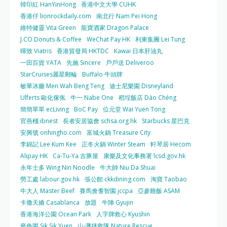
韓印紅 HanYinHong
香港中文大學 CUHK
香港仔 lionrockdaily.com
南北行 Nam Pei Hong
維特健靈 Vita Green
龍寶酒家 Dragon Palace
J.CO Donuts & Coffee
WeChat Pay HK
利東集團 Lei Tung
暉致 Viatris
香港貿發局 HKTDC
Kawai 日本肝油丸
一田百貨 YATA
先施 Sincere
戶戶送 Deliveroo
StarCruises麗星郵輪
Buffalo 牛頭牌
敏華冰廳 Men Wah Beng Teng
迪士尼樂園 Disneyland
Ulferts 歐化傢俬
牛一 Nabe One
稻埕飯店 Dào Chéng
簡簡單單 ecLiving
BoC Pay
位元堂 Wai Yuen Tong
官燕棧 ibnest
長者安居協會 schsa.org.hk
Starbucks 星巴克
安興號 onhingho.com
富城火鍋 Treasure City
李錦記 Lee Kum Kee
正冬火鍋 Winter Steam
軒琴居 Hecom
Alipay HK
Ca-Tu-Ya 吉豚屋
康樂及文化事務署 lcsd.gov.hk
永年士多 Wing Nin Noodle
牛大帥 Niu Da Shuai
勞工處 labour.gov.hk
張公館 ckkdining.com
淘寶 Taobao
牛大人 Master Beef
賽馬會耆智園 jccpa
亞參雞飯 ASAM
卡撒天嬌 Casablanca
放題
牛陣 Gyujin
香港海洋公園 Ocean Park
人字牌救心 Kyushin
嗇色園 Sik Sik Yuen
山‧灘拯救隊 Nature Rescue