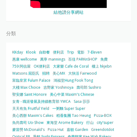
結他譜分享網站
分類
KKday
Klook
自助餐
便利店
Trip
電影
7-Eleven
惠康 wellcome
萬寧 mannings
百佳 PARKnSHOP
免費
759 阿信屋
OK便利店
大家樂 Cafe de Coral
樓上 hkjebn
Watsons 屈臣氏
招聘
美心MX
大快活 Fairwood
富臨皇宮 Fulum Palace
鴻福堂Hung Fook Tong
大棧 Max Choice
吉野家 Yoshinoya
壽司郎 Sushiro
聖安娜 Saint Honore
美心中菜 Maxim's Chinese
女青 - 職涯發展及持續教育部 YWCA
Sasa 莎莎
天天有魚 Fruitful Yield
一粥麵 Super Super
美心西餅 Maxim's Cakes
稻香集團 Tao Heung
Pizza-BOX
魚尚壽司 Uo-Show
東海堂 Arome Bakery
行山
city'super
麥當勞 McDonald's
Pizza Hut
嘉頓 Garden
Greendotdot
Optical 88
爭鮮 Sushi Express
奇華餅家 Kee Wah Bakery