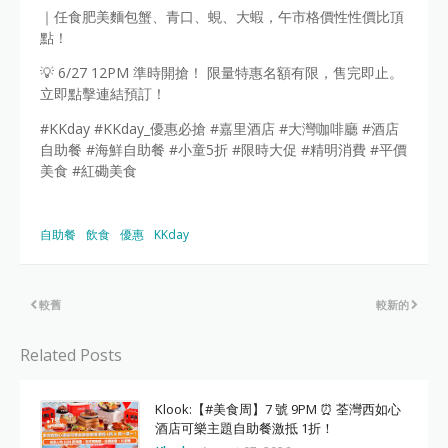
｜任食肥美麵包蟹、青口、蜆、大蝦，午市格價性性價比頂
點！
💡 6/27 12PM 準時開搶！ 限量特惠名額有限，售完即止。
立即點擊連結預訂！
#KKday #KKday_優惠必搶 #嘉里酒店 #大灣咖啡廳 #酒店
自助餐 #海鮮自助餐 #小童5折 #限時大促 #精明消費 #平價
美食 #紅磡美食
自助餐
飲食
優惠
KKday
較舊
較新的
Related Posts
Klook:【#美食周】7 號 9PM ⏰ 荃灣西如心
酒店可樂主題自助餐激抵 1折！