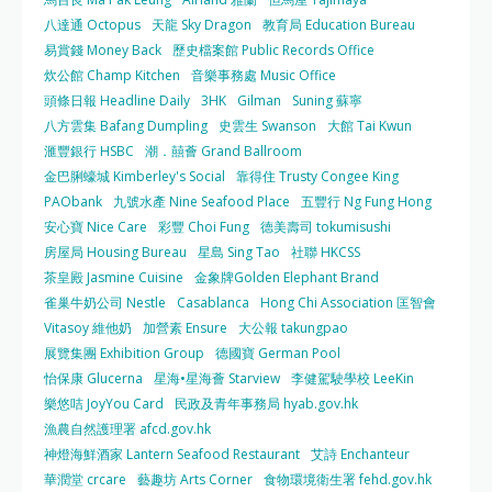
八達通 Octopus
天龍 Sky Dragon
教育局 Education Bureau
易賞錢 Money Back
歷史檔案館 Public Records Office
炊公館 Champ Kitchen
音樂事務處 Music Office
頭條日報 Headline Daily
3HK
Gilman
Suning 蘇寧
八方雲集 Bafang Dumpling
史雲生 Swanson
大館 Tai Kwun
滙豐銀行 HSBC
潮．囍薈 Grand Ballroom
金巴脷蠔城 Kimberley's Social
靠得住 Trusty Congee King
PAObank
九號水產 Nine Seafood Place
五豐行 Ng Fung Hong
安心寶 Nice Care
彩豐 Choi Fung
德美壽司 tokumisushi
房屋局 Housing Bureau
星島 Sing Tao
社聯 HKCSS
茶皇殿 Jasmine Cuisine
金象牌Golden Elephant Brand
雀巢牛奶公司 Nestle
Casablanca
Hong Chi Association 匡智會
Vitasoy 維他奶
加營素 Ensure
大公報 takungpao
展覽集團 Exhibition Group
德國寶 German Pool
怡保康 Glucerna
星海•星海薈 Starview
李健駕駛學校 LeeKin
樂悠咭 JoyYou Card
民政及青年事務局 hyab.gov.hk
漁農自然護理署 afcd.gov.hk
神燈海鮮酒家 Lantern Seafood Restaurant
艾詩 Enchanteur
華潤堂 crcare
藝趣坊 Arts Corner
食物環境衛生署 fehd.gov.hk