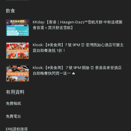
飲食
KKday:【香港｜Häagen-Dazs™雪糕月餅 中秋送禮聚
會首選＋買月餅送雪糕】
Klook:【#美食周】7 號 9PM ⏰ 荃灣西如心酒店可樂主
題自助餐激抵 1折！
Klook:【#美食周】 7 號 9PM 開搶 ⏰ 香港喜來登酒店
自助晚餐快閃買一送一 🔥
有用資料
免費報紙
免費電台
ERB課程搜尋