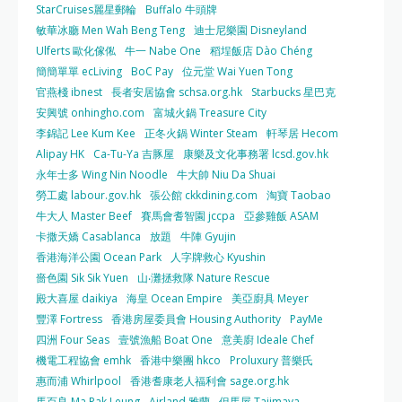
StarCruises麗星郵輪
Buffalo 牛頭牌
敏華冰廳 Men Wah Beng Teng
迪士尼樂園 Disneyland
Ulferts 歐化傢俬
牛一 Nabe One
稻埕飯店 Dào Chéng
簡簡單單 ecLiving
BoC Pay
位元堂 Wai Yuen Tong
官燕棧 ibnest
長者安居協會 schsa.org.hk
Starbucks 星巴克
安興號 onhingho.com
富城火鍋 Treasure City
李錦記 Lee Kum Kee
正冬火鍋 Winter Steam
軒琴居 Hecom
Alipay HK
Ca-Tu-Ya 吉豚屋
康樂及文化事務署 lcsd.gov.hk
永年士多 Wing Nin Noodle
牛大帥 Niu Da Shuai
勞工處 labour.gov.hk
張公館 ckkdining.com
淘寶 Taobao
牛大人 Master Beef
賽馬會耆智園 jccpa
亞參雞飯 ASAM
卡撒天嬌 Casablanca
放題
牛陣 Gyujin
香港海洋公園 Ocean Park
人字牌救心 Kyushin
嗇色園 Sik Sik Yuen
山‧灘拯救隊 Nature Rescue
殿大喜屋 daikiya
海皇 Ocean Empire
美亞廚具 Meyer
豐澤 Fortress
香港房屋委員會 Housing Authority
PayMe
四洲 Four Seas
壹號漁船 Boat One
意美廚 Ideale Chef
機電工程協會 emhk
香港中樂團 hkco
Proluxury 普樂氏
惠而浦 Whirlpool
香港耆康老人福利會 sage.org.hk
馬百良 Ma Pak Leung
Airland 雅蘭
但馬屋 Tajimaya