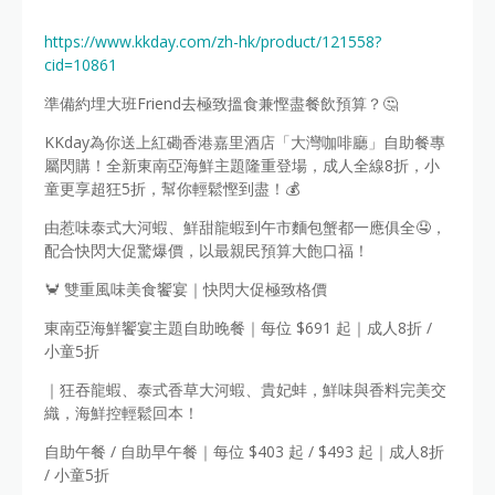
https://www.kkday.com/zh-hk/product/121558?
cid=10861
準備約埋大班Friend去極致搵食兼慳盡餐飲預算？🤔
KKday為你送上紅磡香港嘉里酒店「大灣咖啡廳」自助餐專
屬閃購！全新東南亞海鮮主題隆重登場，成人全線8折，小
童更享超狂5折，幫你輕鬆慳到盡！💰
由惹味泰式大河蝦、鮮甜龍蝦到午市麵包蟹都一應俱全🤤，
配合快閃大促驚爆價，以最親民預算大飽口福！
🦀 雙重風味美食饗宴｜快閃大促極致格價
東南亞海鮮饗宴主題自助晚餐｜每位 $691 起｜成人8折 /
小童5折
｜狂吞龍蝦、泰式香草大河蝦、貴妃蚌，鮮味與香料完美交
織，海鮮控輕鬆回本！
自助午餐 / 自助早午餐｜每位 $403 起 / $493 起｜成人8折
/ 小童5折