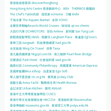
香港旅遊發展局 discoverhongkong
Hong Kong Arts Centre 香港藝術中心
IKEA
THERMOS 膳魔師
The Chef’s Table尚廚
億世家 ecHome
刀嘜 Knife
千海水產 The Aquatic Market
友和 YOHO
名勝世界郵輪Resorts World Cruises
味珍味 aji-no-chinmi
大昌行汽車 DCHMOTORS
安怡 Anlene
新同樂 Sun Tung Lok
新觀塘駕駛學院 nktds
朗豪坊 Langham Place
東瀛遊 Egl tours
東華三院 tungwah
民政事務總署 had.gov.hk
永安旅遊 Wing On Travel
添寧 Tena
港九藥房總商會 hkgcpl.com.hk
珠江橋牌 Pearl River Bridge
百樂酒店 Park Hotel
社會福利署 swd.gov.hk
織善社區 Community Philanthropy
美國運通 American Express
美麗華集團Mira eShop
自柔家居 Ego-Soft
華人廟宇委員會 ctc.org.hk
賽馬會 Jockey Club
遊艇主義 Aviva Yacht
醫務衛生局 Health Bureau
金記冰室 Urban Kitchen
雅培 Abbott
香港中文大學專業進修學院 CUSCS
香港中華文化發展聯合會 HKCCDA
香港創科展 hksciencefair
香港博物館 museums.gov.hk
香港理工大學 polyu.edu.hk