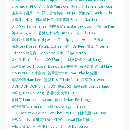
Eikowada
KFC
永安百貨 Wing On
譚仔三哥 Tam Jai Sam Gor
僱員再培訓局 erb
譚仔雲南米線 Tam Jai
元氣壽司 Genki Sushi
太興 Tai Hing
日本城 JHC
陶源酒家 Sportful Garden
天仁茗茶 TenRensTea
明星海鮮酒家Star Seafood
大班 Tai Pan
榮華 Wing Wah
香港紅十字會 Hong Kong Red Cross
香港公共圖書館 hkpl.gov.hk
The Spaghetti House 意粉屋
海馬 Sea Horse
Pacific Coffee
安記 On Kee
實惠 Pricerite
Ulfenbo 歐化寶
TeaWood 茶木
千色Citistore
余仁生 Eu Yan Sang
MOS Burger
炑八韓烤 Meok Bang
大昌食品 DCH Foods
Dondonya 丼丼屋
萊特維健 Wright Life
MouMouClub 牛涮鍋
裕華國貨Yue Hwa
Pho le 錦麗
南記粉麵 Nam Kee
盞記 First Edible Nest
翠華 Tsui Wah
DON DON DONKI
am730
優品360
斯林百蘭 Slumberland
韓印紅 HanYinHong
香港中文大學 CUHK
香港仔 lionrockdaily.com
南北行 Nam Pei Hong
維特健靈 Vita Green
龍寶酒家 Dragon Palace
J.CO Donuts & Coffee
WeChat Pay HK
利東集團 Lei Tung
暉致 Viatris
香港貿發局 HKTDC
Kawai 日本肝油丸
一田百貨 YATA
先施 Sincere
戶戶送 Deliveroo