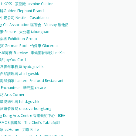
HKCSS
茶皇殿 Jasmine Cuisine
Golden Elephant Brand
牛奶公司 Nestle
Casablanca
g Chi Association 匡智會
Vitasoy 維他奶
 Ensure
大公報 takungpao
團 Exhibition Group
 German Pool
怡保康 Glucerna
星海薈 Starview
李健駕駛學校 LeeKin
 JoyYou Card
及青年事務局 hyab.gov.hk
然護理署 afcd.gov.hk
鮮酒家 Lantern Seafood Restaurant
Enchanteur
華潤堂 crcare
 Arts Corner
環境衛生署 fehd.gov.hk
旅遊發展局 discoverhongkong
g Kong Arts Centre 香港藝術中心
IKEA
ERMOS 膳魔師
The Chef’s Table尚廚
家 ecHome
刀嘜 Knife