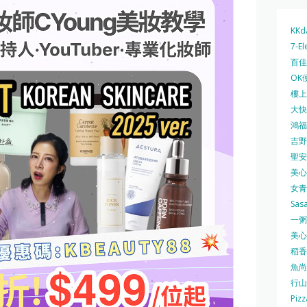
KKd
7-El
百佳 
OK
樓上 
大快活
鴻福堂
吉野家
聖安娜
美心中
女青
Sas
一粥麵
美心西
稻香
魚尚
行山
Pizz