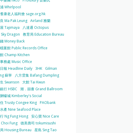
中樂團 hkco
Proluxury 普樂氏
 Whirlpool
耆康老人福利會 sage.org.hk
 Ma Pak Leung
Airland 雅蘭
 Tajimaya
八達通 Octopus
Sky Dragon
教育局 Education Bureau
 Money Back
案館 Public Records Office
 Champ Kitchen
務處 Music Office
報 Headline Daily
3HK
Gilman
ing 蘇寧
八方雲集 Bafang Dumpling
生 Swanson
大館 Tai Kwun
銀行 HSBC
潮．囍薈 Grand Ballroom
蠔城 Kimberley's Social
 Trusty Congee King
PAObank
產 Nine Seafood Place
 Ng Fung Hong
安心寶 Nice Care
Choi Fung
德美壽司 tokumisushi
 Housing Bureau
星島 Sing Tao