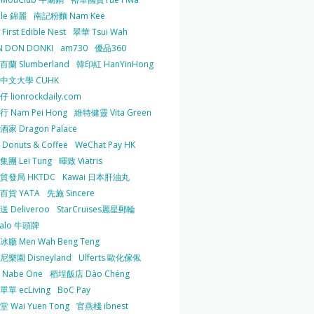
 le 錦麗
南記粉麵 Nam Kee
irst Edible Nest
翠華 Tsui Wah
 DON DONKI
am730
優品360
蘭 Slumberland
韓印紅 HanYinHong
中文大學 CUHK
 lionrockdaily.com
 Nam Pei Hong
維特健靈 Vita Green
家 Dragon Palace
O Donuts & Coffee
WeChat Pay HK
團 Lei Tung
暉致 Viatris
貿發局 HKTDC
Kawai 日本肝油丸
百貨 YATA
先施 Sincere
 Deliveroo
StarCruises麗星郵輪
falo 牛頭牌
廳 Men Wah Beng Teng
樂園 Disneyland
Ulferts 歐化傢俬
Nabe One
稻埕飯店 Dào Chéng
單 ecLiving
BoC Pay
 Wai Yuen Tong
官燕棧 ibnest