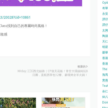
Opti
奇華餅
永安
ct/20028?cid=10861
譚仔三
譚仔
Class找到自己的專屬時尚風格！
太興 
國妝感
陶源酒
天仁茗
明星
榮華 
香港紅
香港公
較新的
The
KKday: 🇨🇳西北絲路｜CP值天花板！青甘大環線純玩8
海馬 
日團，直航西寧包12餐、豪嘆烤全羊火鍋！
實惠 
Te
余仁生
炑八
Do
Mo