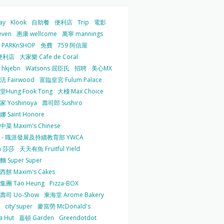
ay
Klook
自助餐
便利店
Trip
電影
even
惠康 wellcome
萬寧 mannings
PARKnSHOP
免費
759 阿信屋
便利店
大家樂 Cafe de Coral
hkjebn
Watsons 屈臣氏
招聘
美心MX
 Fairwood
富臨皇宮 Fulum Palace
Hung Fook Tong
大棧 Max Choice
 Yoshinoya
壽司郎 Sushiro
 Saint Honore
菜 Maxim's Chinese
 - 職涯發展及持續教育部 YWCA
a 莎莎
天天有魚 Fruitful Yield
 Super Super
餅 Maxim's Cakes
集團 Tao Heung
Pizza-BOX
壽司 Uo-Show
東海堂 Arome Bakery
city'super
麥當勞 McDonald's
a Hut
嘉頓 Garden
Greendotdot