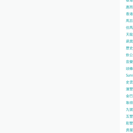
香港
惠而浦
香港
馬百良
但馬屋
天龍 
易賞錢
歷史檔
炊公館
音樂事
頭條日
Sun
史雲
滙豐
金巴脷
靠得住
九號水
五豐行
彩豐 
房屋局