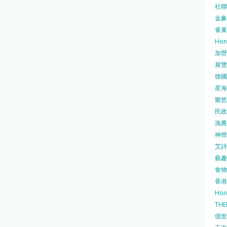
社聯 
金象牌
雀巢
Hon
加營素
展覽集
德國寶
星海•
樂悠咭
民政
漁農自
神燈海
艾詩 
藝趣坊
食物
香港
Hon
TH
億世