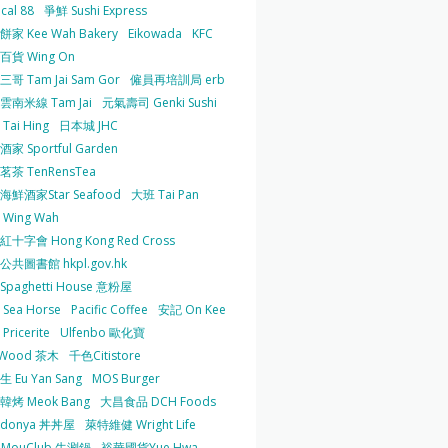
cal 88
爭鮮 Sushi Express
家 Kee Wah Bakery
Eikowada
KFC
百貨 Wing On
哥 Tam Jai Sam Gor
僱員再培訓局 erb
雲南米線 Tam Jai
元氣壽司 Genki Sushi
Tai Hing
日本城 JHC
家 Sportful Garden
茶 TenRensTea
海鮮酒家Star Seafood
大班 Tai Pan
Wing Wah
十字會 Hong Kong Red Cross
共圖書館 hkpl.gov.hk
 Spaghetti House 意粉屋
Sea Horse
Pacific Coffee
安記 On Kee
Pricerite
Ulfenbo 歐化寶
aWood 茶木
千色Citistore
 Eu Yan Sang
MOS Burger
韓烤 Meok Bang
大昌食品 DCH Foods
ndonya 丼丼屋
萊特維健 Wright Life
uMouClub 牛涮鍋
裕華國貨Yue Hwa