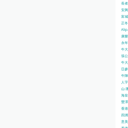
長者安
安興號
富城火
正冬火
Alip
康樂
永年士
牛大帥
張公館
牛大人
亞參
牛陣 
人字
山‧灘
海皇 
豐澤 
香港房
四洲 
意美廚