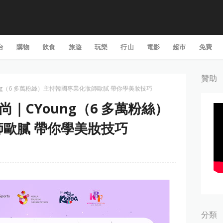
台
購物
飲食
旅遊
玩樂
行山
電影
超市
免費
贊助
oung（6 多萬粉絲）主持韓國專業化妝師歐膩 帶你學美妝技巧
時尚｜CYoung（6 多萬粉絲）
歐膩 帶你學美妝技巧
分類