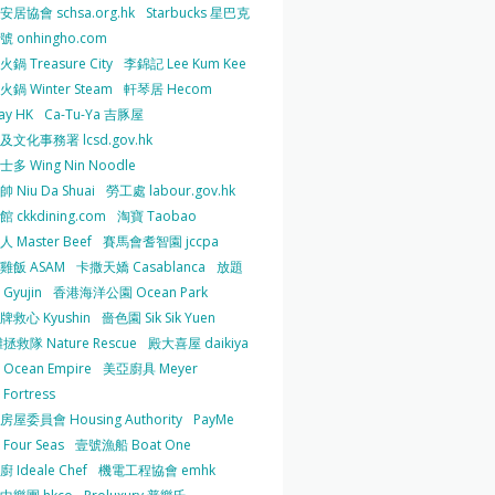
居協會 schsa.org.hk
Starbucks 星巴克
 onhingho.com
鍋 Treasure City
李錦記 Lee Kum Kee
鍋 Winter Steam
軒琴居 Hecom
ay HK
Ca-Tu-Ya 吉豚屋
及文化事務署 lcsd.gov.hk
多 Wing Nin Noodle
 Niu Da Shuai
勞工處 labour.gov.hk
 ckkdining.com
淘寶 Taobao
 Master Beef
賽馬會耆智園 jccpa
雞飯 ASAM
卡撒天嬌 Casablanca
放題
Gyujin
香港海洋公園 Ocean Park
牌救心 Kyushin
嗇色園 Sik Sik Yuen
拯救隊 Nature Rescue
殿大喜屋 daikiya
Ocean Empire
美亞廚具 Meyer
Fortress
屋委員會 Housing Authority
PayMe
Four Seas
壹號漁船 Boat One
 Ideale Chef
機電工程協會 emhk