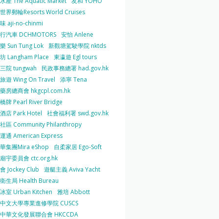
產 The Aquatic Market
友和 YOHO
界郵輪Resorts World Cruises
 aji-no-chinmi
行汽車 DCHMOTORS
安怡 Anlene
 Sun Tung Lok
新觀塘駕駛學院 nktds
 Langham Place
東瀛遊 Egl tours
三院 tungwah
民政事務總署 had.gov.hk
遊 Wing On Travel
添寧 Tena
房總商會 hkgcpl.com.hk
牌 Pearl River Bridge
店 Park Hotel
社會福利署 swd.gov.hk
區 Community Philanthropy
通 American Express
華集團Mira eShop
自柔家居 Ego-Soft
宇委員會 ctc.org.hk
 Jockey Club
遊艇主義 Aviva Yacht
生局 Health Bureau
室 Urban Kitchen
雅培 Abbott
中文大學專業進修學院 CUSCS
中華文化發展聯合會 HKCCDA