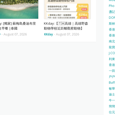
Pho
盞記 F
DON
ay: [獨家] 蘇梅島桑迪布里
KKday:【🇹🇼高雄｜高雄野森
斯林百
含早餐 |泰國
動物學校近距離觀察動物】
香港
y
-
August 07, 2026
KKday
-
August 07, 2026
香港仔
南北行
龍寶酒
J.C
利東集
香港
一田
戶戶送
Buf
敏華冰
迪士尼
牛一 
簡簡單
位元堂