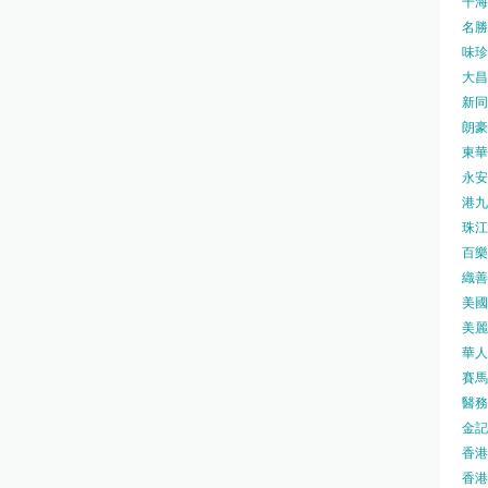
千海水
名勝世
味珍味
大昌
新同樂
朗豪坊
東華
永安旅
港九藥
珠江橋
百樂酒
織善社
美國運
美麗
華人廟
賽馬會
醫務衛
金記冰
香港
香港