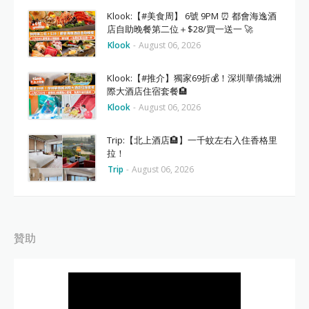
Klook:【#美食周】 6號 9PM ⏰ 都會海逸酒
店自助晚餐第二位＋$28/買一送一 🚀
Klook
-
August 06, 2026
Klook:【#推介】獨家69折💰！深圳華僑城洲
際大酒店住宿套餐🏨
Klook
-
August 06, 2026
Trip:【北上酒店🏨】一千蚊左右入住香格里
拉！
Trip
-
August 06, 2026
贊助