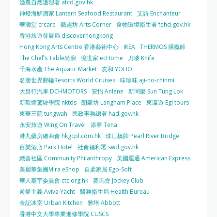
漁農自然護理署 afcd.gov.hk
神燈海鮮酒家 Lantern Seafood Restaurant
艾詩 Enchanteur
華潤堂 crcare
藝趣坊 Arts Corner
食物環境衛生署 fehd.gov.hk
香港旅遊發展局 discoverhongkong
Hong Kong Arts Centre 香港藝術中心
IKEA
THERMOS 膳魔師
The Chef’s Table尚廚
億世家 ecHome
刀嘜 Knife
千海水產 The Aquatic Market
友和 YOHO
名勝世界郵輪Resorts World Cruises
味珍味 aji-no-chinmi
大昌行汽車 DCHMOTORS
安怡 Anlene
新同樂 Sun Tung Lok
新觀塘駕駛學院 nktds
朗豪坊 Langham Place
東瀛遊 Egl tours
東華三院 tungwah
民政事務總署 had.gov.hk
永安旅遊 Wing On Travel
添寧 Tena
港九藥房總商會 hkgcpl.com.hk
珠江橋牌 Pearl River Bridge
百樂酒店 Park Hotel
社會福利署 swd.gov.hk
織善社區 Community Philanthropy
美國運通 American Express
美麗華集團Mira eShop
自柔家居 Ego-Soft
華人廟宇委員會 ctc.org.hk
賽馬會 Jockey Club
遊艇主義 Aviva Yacht
醫務衛生局 Health Bureau
金記冰室 Urban Kitchen
雅培 Abbott
香港中文大學專業進修學院 CUSCS