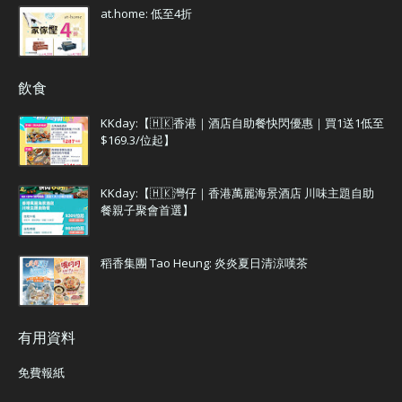
at.home: 低至4折
飲食
KKday:【🇭🇰香港｜酒店自助餐快閃優惠｜買1送1低至
$169.3/位起】
KKday:【🇭🇰灣仔｜香港萬麗海景酒店 川味主題自助
餐親子聚會首選】
稻香集團 Tao Heung: 炎炎夏日清涼嘆茶
有用資料
免費報紙