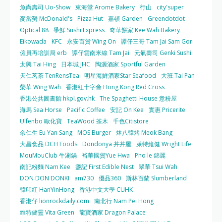
魚尚壽司 Uo-Show
東海堂 Arome Bakery
行山
city'super
麥當勞 McDonald's
Pizza Hut
嘉頓 Garden
Greendotdot
Optical 88
爭鮮 Sushi Express
奇華餅家 Kee Wah Bakery
Eikowada
KFC
永安百貨 Wing On
譚仔三哥 Tam Jai Sam Gor
僱員再培訓局 erb
譚仔雲南米線 Tam Jai
元氣壽司 Genki Sushi
太興 Tai Hing
日本城 JHC
陶源酒家 Sportful Garden
天仁茗茶 TenRensTea
明星海鮮酒家Star Seafood
大班 Tai Pan
榮華 Wing Wah
香港紅十字會 Hong Kong Red Cross
香港公共圖書館 hkpl.gov.hk
The Spaghetti House 意粉屋
海馬 Sea Horse
Pacific Coffee
安記 On Kee
實惠 Pricerite
Ulfenbo 歐化寶
TeaWood 茶木
千色Citistore
余仁生 Eu Yan Sang
MOS Burger
炑八韓烤 Meok Bang
大昌食品 DCH Foods
Dondonya 丼丼屋
萊特維健 Wright Life
MouMouClub 牛涮鍋
裕華國貨Yue Hwa
Pho le 錦麗
南記粉麵 Nam Kee
盞記 First Edible Nest
翠華 Tsui Wah
DON DON DONKI
am730
優品360
斯林百蘭 Slumberland
韓印紅 HanYinHong
香港中文大學 CUHK
香港仔 lionrockdaily.com
南北行 Nam Pei Hong
維特健靈 Vita Green
龍寶酒家 Dragon Palace