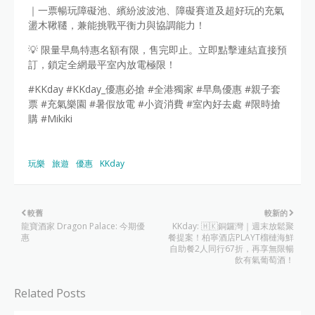
｜一票暢玩障礙池、繽紛波波池、障礙賽道及超好玩的充氣
盪木鞦韆，兼能挑戰平衡力與協調能力！
💡 限量早鳥特惠名額有限，售完即止。立即點擊連結直接預
訂，鎖定全網最平室內放電極限！
#KKday #KKday_優惠必搶 #全港獨家 #早鳥優惠 #親子套
票 #充氣樂園 #暑假放電 #小資消費 #室內好去處 #限時搶
購 #Mikiki
玩樂
旅遊
優惠
KKday
較舊
較新的
龍寶酒家 Dragon Palace: 今期優
KKday: 🇭🇰銅鑼灣｜週末放鬆聚
惠
餐提案！柏寧酒店PLAYT榴槤海鮮
自助餐2人同行67折，再享無限暢
飲有氣葡萄酒！
Related Posts