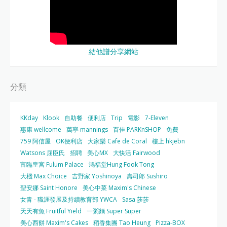
結他譜分享網站
分類
KKday
Klook
自助餐
便利店
Trip
電影
7-Eleven
惠康 wellcome
萬寧 mannings
百佳 PARKnSHOP
免費
759 阿信屋
OK便利店
大家樂 Cafe de Coral
樓上 hkjebn
Watsons 屈臣氏
招聘
美心MX
大快活 Fairwood
富臨皇宮 Fulum Palace
鴻福堂Hung Fook Tong
大棧 Max Choice
吉野家 Yoshinoya
壽司郎 Sushiro
聖安娜 Saint Honore
美心中菜 Maxim's Chinese
女青 - 職涯發展及持續教育部 YWCA
Sasa 莎莎
天天有魚 Fruitful Yield
一粥麵 Super Super
美心西餅 Maxim's Cakes
稻香集團 Tao Heung
Pizza-BOX