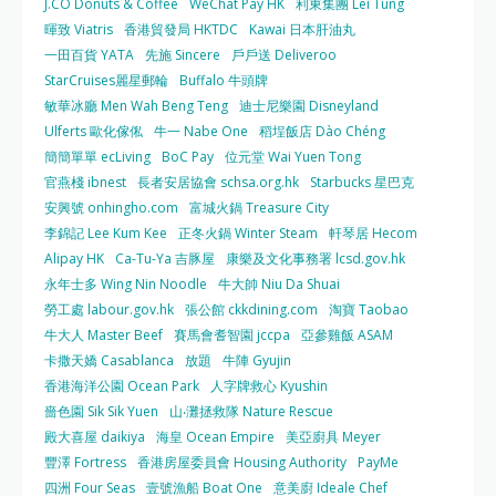
J.CO Donuts & Coffee
WeChat Pay HK
利東集團 Lei Tung
暉致 Viatris
香港貿發局 HKTDC
Kawai 日本肝油丸
一田百貨 YATA
先施 Sincere
戶戶送 Deliveroo
StarCruises麗星郵輪
Buffalo 牛頭牌
敏華冰廳 Men Wah Beng Teng
迪士尼樂園 Disneyland
Ulferts 歐化傢俬
牛一 Nabe One
稻埕飯店 Dào Chéng
簡簡單單 ecLiving
BoC Pay
位元堂 Wai Yuen Tong
官燕棧 ibnest
長者安居協會 schsa.org.hk
Starbucks 星巴克
安興號 onhingho.com
富城火鍋 Treasure City
李錦記 Lee Kum Kee
正冬火鍋 Winter Steam
軒琴居 Hecom
Alipay HK
Ca-Tu-Ya 吉豚屋
康樂及文化事務署 lcsd.gov.hk
永年士多 Wing Nin Noodle
牛大帥 Niu Da Shuai
勞工處 labour.gov.hk
張公館 ckkdining.com
淘寶 Taobao
牛大人 Master Beef
賽馬會耆智園 jccpa
亞參雞飯 ASAM
卡撒天嬌 Casablanca
放題
牛陣 Gyujin
香港海洋公園 Ocean Park
人字牌救心 Kyushin
嗇色園 Sik Sik Yuen
山‧灘拯救隊 Nature Rescue
殿大喜屋 daikiya
海皇 Ocean Empire
美亞廚具 Meyer
豐澤 Fortress
香港房屋委員會 Housing Authority
PayMe
四洲 Four Seas
壹號漁船 Boat One
意美廚 Ideale Chef