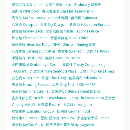
機電工程協會 emhk
香港中樂團 hkco
Proluxury 普樂氏
惠而浦 Whirlpool
香港耆康老人福利會 sage.org.hk
馬百良 Ma Pak Leung
Airland 雅蘭
但馬屋 Tajimaya
八達通 Octopus
天龍 Sky Dragon
教育局 Education Bureau
易賞錢 Money Back
歷史檔案館 Public Records Office
炊公館 Champ Kitchen
音樂事務處 Music Office
頭條日報 Headline Daily
3HK
Gilman
Suning 蘇寧
八方雲集 Bafang Dumpling
史雲生 Swanson
大館 Tai Kwun
滙豐銀行 HSBC
潮．囍薈 Grand Ballroom
金巴脷蠔城 Kimberley's Social
靠得住 Trusty Congee King
PAObank
九號水產 Nine Seafood Place
五豐行 Ng Fung Hong
安心寶 Nice Care
彩豐 Choi Fung
德美壽司 tokumisushi
房屋局 Housing Bureau
星島 Sing Tao
社聯 HKCSS
茶皇殿 Jasmine Cuisine
金象牌Golden Elephant Brand
雀巢牛奶公司 Nestle
Casablanca
Hong Chi Association 匡智會
Vitasoy 維他奶
加營素 Ensure
大公報 takungpao
展覽集團 Exhibition Group
德國寶 German Pool
怡保康 Glucerna
星海•星海薈 Starview
李健駕駛學校 LeeKin
樂悠咭 JoyYou Card
民政及青年事務局 hyab.gov.hk