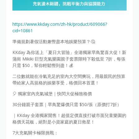
https://www.kkday.com/zh-hk/product/609066?
cid=10861
準備規劃暑假活動兼慳盡本地娛樂預算？🤔
KKday 為你送上「夏日大冒險」全港獨家早鳥驚喜大促！新
蒲崗 Mikiki 巨型充氣樂園親子套票限時下殺低至 7折，每張
只需 $50，幫你輕鬆慳到盡！💰
二位數就能在冷氣充足的室內大空間爽玩，用最親民的預算
帶給家人高規格的娛樂享受，格價回本首選！
🎈 獨家室內充氣城堡｜快閃大促極致格價
30分鐘親子套票｜早鳥驚爆價只需 $50/張（原價打7折）
｜KKday 全港獨家開售！超值定價直接打破市面兒童樂園的
格價天花板，絕對是小資家庭的夏日救星！
7大充氣關卡極限挑戰：