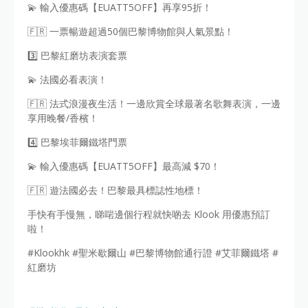
💫 輸入優惠碼【EUATT5OFF】再享95折！
🇫🇷 一票暢遊超過50個巴黎博物館與人氣景點！
3️⃣ 巴黎紅磨坊表演套票
💫 法國必看表演！
🇫🇷 法式浪漫夜生活！一邊欣賞全球最著名歌舞表演，一邊
享用晚餐/香檳！
4️⃣ 巴黎埃菲爾鐵塔門票
💫 輸入優惠碼【EUATT5OFF】最高減 $70！
🇫🇷 遊法國必去！巴黎最具標誌性地標！
手快有手慢無，睇啱邊個行程就快啲去 Klook 用優惠預訂
啦！
#Klookhk #聖米歇爾山 #巴黎博物館通行證 #艾菲爾鐵塔 #
紅磨坊