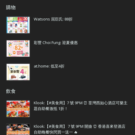
購物
Watsons 屈臣氏: 88折
彩豐 Choi Fung: 迎夏優惠
at.home: 低至4折
飲食
Klook:【#美食周】7 號 9PM ⏰ 荃灣西如心酒店可樂主
題自助餐激抵 1折！
Klook:【#美食周】 7 號 9PM 開搶 ⏰ 香港喜來登酒店
自助晚餐快閃買一送一 🔥