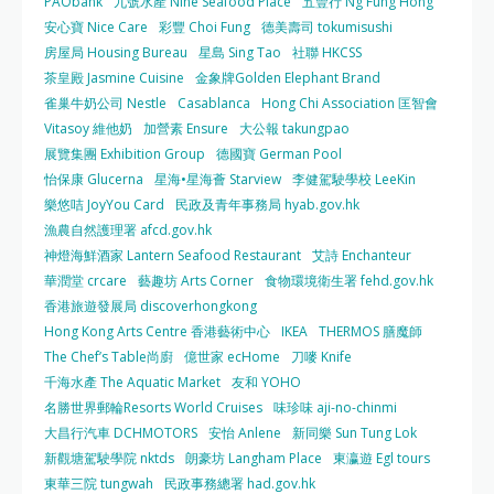
PAObank
九號水產 Nine Seafood Place
五豐行 Ng Fung Hong
安心寶 Nice Care
彩豐 Choi Fung
德美壽司 tokumisushi
房屋局 Housing Bureau
星島 Sing Tao
社聯 HKCSS
茶皇殿 Jasmine Cuisine
金象牌Golden Elephant Brand
雀巢牛奶公司 Nestle
Casablanca
Hong Chi Association 匡智會
Vitasoy 維他奶
加營素 Ensure
大公報 takungpao
展覽集團 Exhibition Group
德國寶 German Pool
怡保康 Glucerna
星海•星海薈 Starview
李健駕駛學校 LeeKin
樂悠咭 JoyYou Card
民政及青年事務局 hyab.gov.hk
漁農自然護理署 afcd.gov.hk
神燈海鮮酒家 Lantern Seafood Restaurant
艾詩 Enchanteur
華潤堂 crcare
藝趣坊 Arts Corner
食物環境衛生署 fehd.gov.hk
香港旅遊發展局 discoverhongkong
Hong Kong Arts Centre 香港藝術中心
IKEA
THERMOS 膳魔師
The Chef’s Table尚廚
億世家 ecHome
刀嘜 Knife
千海水產 The Aquatic Market
友和 YOHO
名勝世界郵輪Resorts World Cruises
味珍味 aji-no-chinmi
大昌行汽車 DCHMOTORS
安怡 Anlene
新同樂 Sun Tung Lok
新觀塘駕駛學院 nktds
朗豪坊 Langham Place
東瀛遊 Egl tours
東華三院 tungwah
民政事務總署 had.gov.hk