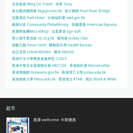
永安旅遊 Wing On Travel
添寧 Tena
港九藥房總商會 hkgcpl.com.hk
珠江橋牌 Pearl River Bridge
百樂酒店 Park Hotel
社會福利署 swd.gov.hk
織善社區 Community Philanthropy
美國運通 American Express
美麗華集團Mira eShop
自柔家居 Ego-Soft
華人廟宇委員會 ctc.org.hk
賽馬會 Jockey Club
遊艇主義 Aviva Yacht
醫務衛生局 Health Bureau
金記冰室 Urban Kitchen
雅培 Abbott
香港中文大學專業進修學院 CUSCS
香港中華文化發展聯合會 HKCCDA
香港創科展 hksciencefair
香港博物館 museums.gov.hk
香港理工大學 polyu.edu.hk
香港都會大學 hkmu.edu.hk
香港電台 RTHK
黑白 Black & White
超市
惠康 wellcome: 今期優惠