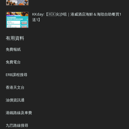
KKday:【🇭🇰尖沙咀｜港威酒店海鮮＆海陸自助餐買1
送1】
有用資料
免費報紙
免費電台
ERB課程搜尋
香港天文台
油價資訊通
港鐵路線及車費
九巴路線搜尋