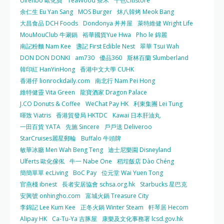
Ulfenbo 歐化寶
TeaWood 茶木
千色Citistore
余仁生 Eu Yan Sang
MOS Burger
炑八韓烤 Meok Bang
大昌食品 DCH Foods
Dondonya 丼丼屋
萊特維健 Wright Life
MouMouClub 牛涮鍋
裕華國貨Yue Hwa
Pho le 錦麗
南記粉麵 Nam Kee
盞記 First Edible Nest
翠華 Tsui Wah
DON DON DONKI
am730
優品360
斯林百蘭 Slumberland
韓印紅 HanYinHong
香港中文大學 CUHK
香港仔 lionrockdaily.com
南北行 Nam Pei Hong
維特健靈 Vita Green
龍寶酒家 Dragon Palace
J.CO Donuts & Coffee
WeChat Pay HK
利東集團 Lei Tung
暉致 Viatris
香港貿發局 HKTDC
Kawai 日本肝油丸
一田百貨 YATA
先施 Sincere
戶戶送 Deliveroo
StarCruises麗星郵輪
Buffalo 牛頭牌
敏華冰廳 Men Wah Beng Teng
迪士尼樂園 Disneyland
Ulferts 歐化傢俬
牛一 Nabe One
稻埕飯店 Dào Chéng
簡簡單單 ecLiving
BoC Pay
位元堂 Wai Yuen Tong
官燕棧 ibnest
長者安居協會 schsa.org.hk
Starbucks 星巴克
安興號 onhingho.com
富城火鍋 Treasure City
李錦記 Lee Kum Kee
正冬火鍋 Winter Steam
軒琴居 Hecom
Alipay HK
Ca-Tu-Ya 吉豚屋
康樂及文化事務署 lcsd.gov.hk