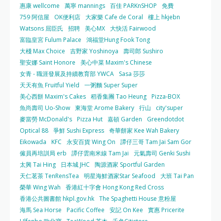
惠康 wellcome
萬寧 mannings
百佳 PARKnSHOP
免費
759 阿信屋
OK便利店
大家樂 Cafe de Coral
樓上 hkjebn
Watsons 屈臣氏
招聘
美心MX
大快活 Fairwood
富臨皇宮 Fulum Palace
鴻福堂Hung Fook Tong
大棧 Max Choice
吉野家 Yoshinoya
壽司郎 Sushiro
聖安娜 Saint Honore
美心中菜 Maxim's Chinese
女青 - 職涯發展及持續教育部 YWCA
Sasa 莎莎
天天有魚 Fruitful Yield
一粥麵 Super Super
美心西餅 Maxim's Cakes
稻香集團 Tao Heung
Pizza-BOX
魚尚壽司 Uo-Show
東海堂 Arome Bakery
行山
city'super
麥當勞 McDonald's
Pizza Hut
嘉頓 Garden
Greendotdot
Optical 88
爭鮮 Sushi Express
奇華餅家 Kee Wah Bakery
Eikowada
KFC
永安百貨 Wing On
譚仔三哥 Tam Jai Sam Gor
僱員再培訓局 erb
譚仔雲南米線 Tam Jai
元氣壽司 Genki Sushi
太興 Tai Hing
日本城 JHC
陶源酒家 Sportful Garden
天仁茗茶 TenRensTea
明星海鮮酒家Star Seafood
大班 Tai Pan
榮華 Wing Wah
香港紅十字會 Hong Kong Red Cross
香港公共圖書館 hkpl.gov.hk
The Spaghetti House 意粉屋
海馬 Sea Horse
Pacific Coffee
安記 On Kee
實惠 Pricerite