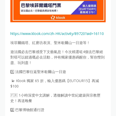
https://www.klook.com/zh-HK/activity/89720?aid=16110
埃菲爾鐵塔、紅磨坊表演、聖米歇爾山一日遊等！
遊法國必去巴黎感受下文藝氣息！今次精選咗4個去巴黎絕
對唔可以錯過嘅必去活動，仲有獨家優惠碼醒你，幫你慳到
盡、玩到盡！
1️⃣ 法國巴黎往返聖米歇爾山一日遊
💫 Klook 獨家 65 折，輸入優惠碼【EUTOUR15】再減
$100
🇫🇷 1小時深度中文講解，透徹解讀中世紀建築與宗教歷
史！再送晚餐
2️⃣ 巴黎博物館通行證