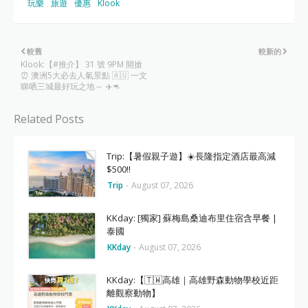
玩樂
旅遊
優惠
Klook
較舊
較新的
Klook:【#推介】 31 號 9PM 開搶
⏰ 澳洲5大必去人氣景點 🇦🇺 一文
睇哂三城最好玩之地～ ✈️🦘
Related Posts
Trip:【暑假親子遊】☀️長隆指定酒店最高減
$500‼️
Trip
-
August 07, 2026
KKday: [獨家] 蘇梅島桑迪布里住宿含早餐 |
泰國
KKday
-
August 07, 2026
KKday:【🇹🇼高雄｜高雄野森動物學校近距
離觀察動物】