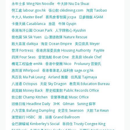
永年士多 Wing Nin Noodle
牛大帥 Niu Da Shuai
勞工處 labour.gov.hk
張公館 ckkdining.com
淘寶 Taobao
牛大人 Master Beef
賽馬會耆智園 jccpa
亞參雞飯 ASAM
卡撒天嬌 Casablanca
放題
牛陣 Gyujin
香港海洋公園 Ocean Park
人字牌救心 Kyushin
嗇色園 Sik Sik Yuen
山‧灘拯救隊 Nature Rescue
殿大喜屋 daikiya
海皇 Ocean Empire
美亞廚具 Meyer
豐澤 Fortress
香港房屋委員會 Housing Authority
PayMe
四洲 Four Seas
壹號漁船 Boat One
意美廚 Ideale Chef
機電工程協會 emhk
香港中樂團 hkco
Proluxury 普樂氏
惠而浦 Whirlpool
香港耆康老人福利會 sage.org.hk
馬百良 Ma Pak Leung
Airland 雅蘭
但馬屋 Tajimaya
八達通 Octopus
天龍 Sky Dragon
教育局 Education Bureau
易賞錢 Money Back
歷史檔案館 Public Records Office
炊公館 Champ Kitchen
音樂事務處 Music Office
頭條日報 Headline Daily
3HK
Gilman
Suning 蘇寧
八方雲集 Bafang Dumpling
史雲生 Swanson
大館 Tai Kwun
滙豐銀行 HSBC
潮．囍薈 Grand Ballroom
金巴脷蠔城 Kimberley's Social
靠得住 Trusty Congee King