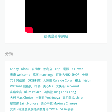
結他譜分享網站
分類
KKday
Klook
自助餐
便利店
Trip
電影
7-Eleven
惠康 wellcome
萬寧 mannings
百佳 PARKnSHOP
免費
759 阿信屋
OK便利店
大家樂 Cafe de Coral
樓上 hkjebn
Watsons 屈臣氏
招聘
美心MX
大快活 Fairwood
富臨皇宮 Fulum Palace
鴻福堂Hung Fook Tong
大棧 Max Choice
吉野家 Yoshinoya
壽司郎 Sushiro
聖安娜 Saint Honore
美心中菜 Maxim's Chinese
女青 - 職涯發展及持續教育部 YWCA
Sasa 莎莎