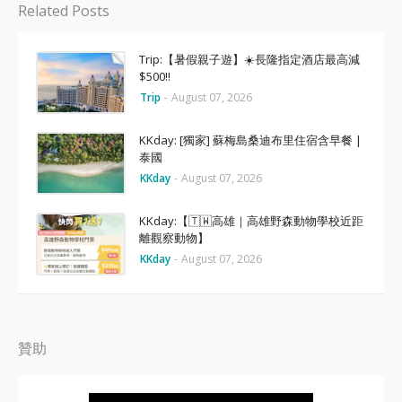
Related Posts
Trip:【暑假親子遊】☀️長隆指定酒店最高減
$500‼️
Trip
-
August 07, 2026
KKday: [獨家] 蘇梅島桑迪布里住宿含早餐 |
泰國
KKday
-
August 07, 2026
KKday:【🇹🇼高雄｜高雄野森動物學校近距
離觀察動物】
KKday
-
August 07, 2026
贊助