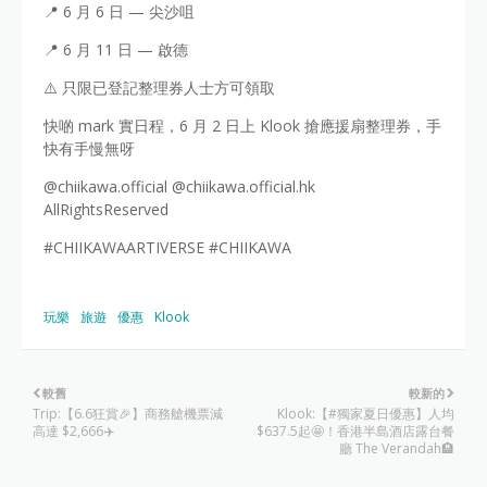
📍 6 月 6 日 — 尖沙咀
📍 6 月 11 日 — 啟德
⚠️ 只限已登記整理券人士方可領取
快啲 mark 實日程，6 月 2 日上 Klook 搶應援扇整理券，手
快有手慢無呀
@chiikawa.official @chiikawa.official.hk
AllRightsReserved
#CHIIKAWAARTIVERSE #CHIIKAWA
玩樂
旅遊
優惠
Klook
較舊
較新的
Trip:【6.6狂賞🎉】商務艙機票減
Klook:【#獨家夏日優惠】人均
高達 $2,666✈️
$637.5起🤩！香港半島酒店露台餐
廳 The Verandah🏨