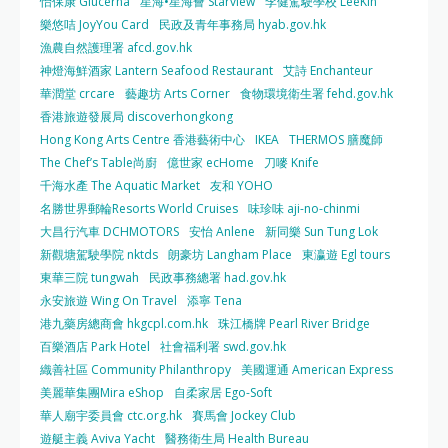
怡保康 Glucerna
星海•星海薈 Starview
李健駕駛學校 LeeKin
樂悠咭 JoyYou Card
民政及青年事務局 hyab.gov.hk
漁農自然護理署 afcd.gov.hk
神燈海鮮酒家 Lantern Seafood Restaurant
艾詩 Enchanteur
華潤堂 crcare
藝趣坊 Arts Corner
食物環境衛生署 fehd.gov.hk
香港旅遊發展局 discoverhongkong
Hong Kong Arts Centre 香港藝術中心
IKEA
THERMOS 膳魔師
The Chef’s Table尚廚
億世家 ecHome
刀嘜 Knife
千海水產 The Aquatic Market
友和 YOHO
名勝世界郵輪Resorts World Cruises
味珍味 aji-no-chinmi
大昌行汽車 DCHMOTORS
安怡 Anlene
新同樂 Sun Tung Lok
新觀塘駕駛學院 nktds
朗豪坊 Langham Place
東瀛遊 Egl tours
東華三院 tungwah
民政事務總署 had.gov.hk
永安旅遊 Wing On Travel
添寧 Tena
港九藥房總商會 hkgcpl.com.hk
珠江橋牌 Pearl River Bridge
百樂酒店 Park Hotel
社會福利署 swd.gov.hk
織善社區 Community Philanthropy
美國運通 American Express
美麗華集團Mira eShop
自柔家居 Ego-Soft
華人廟宇委員會 ctc.org.hk
賽馬會 Jockey Club
遊艇主義 Aviva Yacht
醫務衛生局 Health Bureau