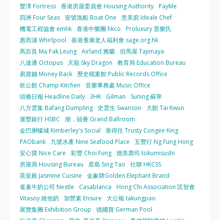
豐澤 Fortress
香港房屋委員會 Housing Authority
PayMe
四洲 Four Seas
壹號漁船 Boat One
意美廚 Ideale Chef
機電工程協會 emhk
香港中樂團 hkco
Proluxury 普樂氏
惠而浦 Whirlpool
香港耆康老人福利會 sage.org.hk
馬百良 Ma Pak Leung
Airland 雅蘭
但馬屋 Tajimaya
八達通 Octopus
天龍 Sky Dragon
教育局 Education Bureau
易賞錢 Money Back
歷史檔案館 Public Records Office
炊公館 Champ Kitchen
音樂事務處 Music Office
頭條日報 Headline Daily
3HK
Gilman
Suning 蘇寧
八方雲集 Bafang Dumpling
史雲生 Swanson
大館 Tai Kwun
滙豐銀行 HSBC
潮．囍薈 Grand Ballroom
金巴脷蠔城 Kimberley's Social
靠得住 Trusty Congee King
PAObank
九號水產 Nine Seafood Place
五豐行 Ng Fung Hong
安心寶 Nice Care
彩豐 Choi Fung
德美壽司 tokumisushi
房屋局 Housing Bureau
星島 Sing Tao
社聯 HKCSS
茶皇殿 Jasmine Cuisine
金象牌Golden Elephant Brand
雀巢牛奶公司 Nestle
Casablanca
Hong Chi Association 匡智會
Vitasoy 維他奶
加營素 Ensure
大公報 takungpao
展覽集團 Exhibition Group
德國寶 German Pool