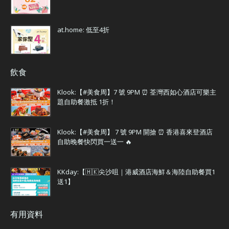
at.home: 低至4折
飲食
Klook:【#美食周】7 號 9PM ⏰ 荃灣西如心酒店可樂主
題自助餐激抵 1折！
Klook:【#美食周】 7 號 9PM 開搶 ⏰ 香港喜來登酒店
自助晚餐快閃買一送一 🔥
KKday:【🇭🇰尖沙咀｜港威酒店海鮮＆海陸自助餐買1
送1】
有用資料