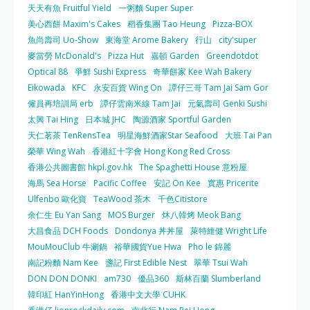
天天有魚 Fruitful Yield
一粥麵 Super Super
美心西餅 Maxim's Cakes
稻香集團 Tao Heung
Pizza-BOX
魚尚壽司 Uo-Show
東海堂 Arome Bakery
行山
city'super
麥當勞 McDonald's
Pizza Hut
嘉頓 Garden
Greendotdot
Optical 88
爭鮮 Sushi Express
奇華餅家 Kee Wah Bakery
Eikowada
KFC
永安百貨 Wing On
譚仔三哥 Tam Jai Sam Gor
僱員再培訓局 erb
譚仔雲南米線 Tam Jai
元氣壽司 Genki Sushi
太興 Tai Hing
日本城 JHC
陶源酒家 Sportful Garden
天仁茗茶 TenRensTea
明星海鮮酒家Star Seafood
大班 Tai Pan
榮華 Wing Wah
香港紅十字會 Hong Kong Red Cross
香港公共圖書館 hkpl.gov.hk
The Spaghetti House 意粉屋
海馬 Sea Horse
Pacific Coffee
安記 On Kee
實惠 Pricerite
Ulfenbo 歐化寶
TeaWood 茶木
千色Citistore
余仁生 Eu Yan Sang
MOS Burger
炑八韓烤 Meok Bang
大昌食品 DCH Foods
Dondonya 丼丼屋
萊特維健 Wright Life
MouMouClub 牛涮鍋
裕華國貨Yue Hwa
Pho le 錦麗
南記粉麵 Nam Kee
盞記 First Edible Nest
翠華 Tsui Wah
DON DON DONKI
am730
優品360
斯林百蘭 Slumberland
韓印紅 HanYinHong
香港中文大學 CUHK