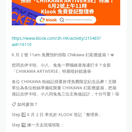
https://www.klook.com/zh-HK/activity/215465?
aid=16110
6 月 2 號 11am 免費預約領取 Chiikawa 幻彩應援扇！🪭
想同吉伊卡哇、小八、兔兔一齊喺維港海邊打卡？全新
「CHIIKAWA ARTIVERSE」特展唔好錯過🤩
各位 CHIIKAWA 粉絲記得要拎埋免費限定紀念品🎁！主辦
單位為各位粉絲準備咗限量 CHIIKAWA 幻彩應援扇，把扇
係以吉伊卡哇、小八同兔兔三位主角做設計，十分可愛！🤤
📋 如何參加？
Step 1️⃣ 6 月 2 日 率先於 KLOOK 登記「整理券」
Step 2️⃣ 揀一天去現場領取：