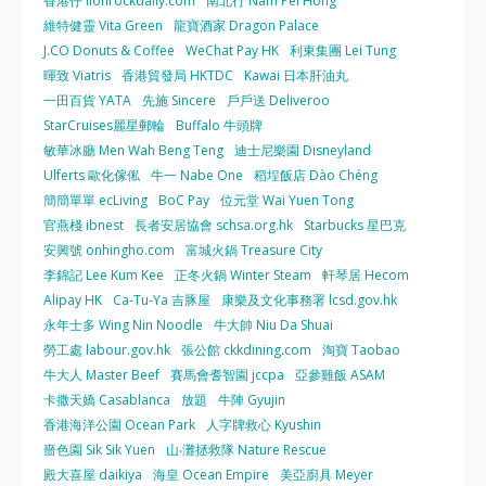
香港仔 lionrockdaily.com
南北行 Nam Pei Hong
維特健靈 Vita Green
龍寶酒家 Dragon Palace
J.CO Donuts & Coffee
WeChat Pay HK
利東集團 Lei Tung
暉致 Viatris
香港貿發局 HKTDC
Kawai 日本肝油丸
一田百貨 YATA
先施 Sincere
戶戶送 Deliveroo
StarCruises麗星郵輪
Buffalo 牛頭牌
敏華冰廳 Men Wah Beng Teng
迪士尼樂園 Disneyland
Ulferts 歐化傢俬
牛一 Nabe One
稻埕飯店 Dào Chéng
簡簡單單 ecLiving
BoC Pay
位元堂 Wai Yuen Tong
官燕棧 ibnest
長者安居協會 schsa.org.hk
Starbucks 星巴克
安興號 onhingho.com
富城火鍋 Treasure City
李錦記 Lee Kum Kee
正冬火鍋 Winter Steam
軒琴居 Hecom
Alipay HK
Ca-Tu-Ya 吉豚屋
康樂及文化事務署 lcsd.gov.hk
永年士多 Wing Nin Noodle
牛大帥 Niu Da Shuai
勞工處 labour.gov.hk
張公館 ckkdining.com
淘寶 Taobao
牛大人 Master Beef
賽馬會耆智園 jccpa
亞參雞飯 ASAM
卡撒天嬌 Casablanca
放題
牛陣 Gyujin
香港海洋公園 Ocean Park
人字牌救心 Kyushin
嗇色園 Sik Sik Yuen
山‧灘拯救隊 Nature Rescue
殿大喜屋 daikiya
海皇 Ocean Empire
美亞廚具 Meyer