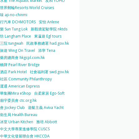
產 The Aquatic Market
友和 YOHO
界郵輪Resorts World Cruises
 aji-no-chinmi
行汽車 DCHMOTORS
安怡 Anlene
 Sun Tung Lok
新觀塘駕駛學院 nktds
 Langham Place
東瀛遊 Egl tours
三院 tungwah
民政事務總署 had.gov.hk
遊 Wing On Travel
添寧 Tena
房總商會 hkgcpl.com.hk
牌 Pearl River Bridge
店 Park Hotel
社會福利署 swd.gov.hk
區 Community Philanthropy
通 American Express
華集團Mira eShop
自柔家居 Ego-Soft
宇委員會 ctc.org.hk
 Jockey Club
遊艇主義 Aviva Yacht
生局 Health Bureau
室 Urban Kitchen
雅培 Abbott
中文大學專業進修學院 CUSCS
中華文化發展聯合會 HKCCDA