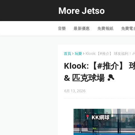
音樂
最新優惠
免費報紙
免費電
首頁
玩樂
Klook:【#推介】 球友福利！🎉
Klook:【#推介】
& 匹克球場 🎾
6月 13, 2026