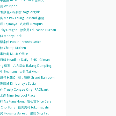
中樂團 hkco
Proluxury 普樂氏
 Whirlpool
耆康老人福利會 sage.org.hk
 Ma Pak Leung
Airland 雅蘭
 Tajimaya
八達通 Octopus
Sky Dragon
教育局 Education Bureau
 Money Back
案館 Public Records Office
 Champ Kitchen
務處 Music Office
報 Headline Daily
3HK
Gilman
ing 蘇寧
八方雲集 Bafang Dumpling
生 Swanson
大館 Tai Kwun
銀行 HSBC
潮．囍薈 Grand Ballroom
蠔城 Kimberley's Social
 Trusty Congee King
PAObank
產 Nine Seafood Place
 Ng Fung Hong
安心寶 Nice Care
Choi Fung
德美壽司 tokumisushi
 Housing Bureau
星島 Sing Tao