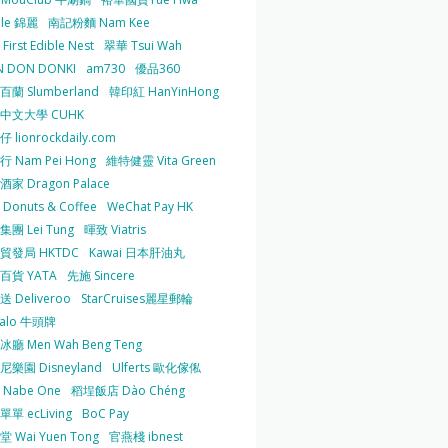
 le 錦麗
南記粉麵 Nam Kee
irst Edible Nest
翠華 Tsui Wah
 DON DONKI
am730
優品360
蘭 Slumberland
韓印紅 HanYinHong
中文大學 CUHK
 lionrockdaily.com
 Nam Pei Hong
維特健靈 Vita Green
家 Dragon Palace
O Donuts & Coffee
WeChat Pay HK
團 Lei Tung
暉致 Viatris
貿發局 HKTDC
Kawai 日本肝油丸
百貨 YATA
先施 Sincere
 Deliveroo
StarCruises麗星郵輪
falo 牛頭牌
廳 Men Wah Beng Teng
樂園 Disneyland
Ulferts 歐化傢俬
Nabe One
稻埕飯店 Dào Chéng
單 ecLiving
BoC Pay
 Wai Yuen Tong
官燕棧 ibnest