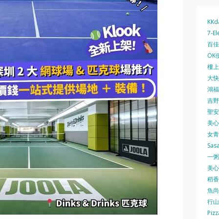
KKd
7-El
百佳 
OK
樓上 
大快活
鴻福堂
吉野家
聖安娜
美心中
女青
Sas
一粥麵
美心西
稻香
魚尚
行山
Pizz