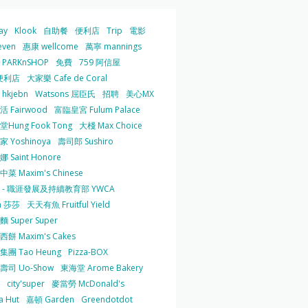
ay
Klook
自助餐
便利店
Trip
電影
even
惠康 wellcome
萬寧 mannings
PARKnSHOP
免費
759 阿信屋
便利店
大家樂 Cafe de Coral
hkjebn
Watsons 屈臣氏
招聘
美心MX
 Fairwood
富臨皇宮 Fulum Palace
Hung Fook Tong
大棧 Max Choice
 Yoshinoya
壽司郎 Sushiro
 Saint Honore
菜 Maxim's Chinese
 - 職涯發展及持續教育部 YWCA
a 莎莎
天天有魚 Fruitful Yield
 Super Super
餅 Maxim's Cakes
集團 Tao Heung
Pizza-BOX
壽司 Uo-Show
東海堂 Arome Bakery
city'super
麥當勞 McDonald's
a Hut
嘉頓 Garden
Greendotdot