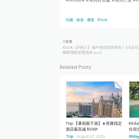
玩樂
旅遊
優惠
Klook
較舊
Klook:【#推介】 端午快閃深圳前海！3大必
極限運動放電指南 🏎️🤿
Related Posts
Trip:【暑假親子遊】☀️長隆指定
KKd
酒店最高減 $500‼️
住宿
Trip
-
August 07, 2026
KKda