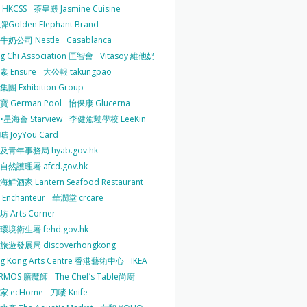
HKCSS
茶皇殿 Jasmine Cuisine
Golden Elephant Brand
牛奶公司 Nestle
Casablanca
g Chi Association 匡智會
Vitasoy 維他奶
 Ensure
大公報 takungpao
團 Exhibition Group
 German Pool
怡保康 Glucerna
星海薈 Starview
李健駕駛學校 LeeKin
 JoyYou Card
及青年事務局 hyab.gov.hk
然護理署 afcd.gov.hk
鮮酒家 Lantern Seafood Restaurant
Enchanteur
華潤堂 crcare
 Arts Corner
環境衛生署 fehd.gov.hk
旅遊發展局 discoverhongkong
g Kong Arts Centre 香港藝術中心
IKEA
ERMOS 膳魔師
The Chef’s Table尚廚
家 ecHome
刀嘜 Knife