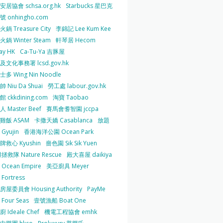
居協會 schsa.org.hk
Starbucks 星巴克
 onhingho.com
鍋 Treasure City
李錦記 Lee Kum Kee
鍋 Winter Steam
軒琴居 Hecom
ay HK
Ca-Tu-Ya 吉豚屋
及文化事務署 lcsd.gov.hk
多 Wing Nin Noodle
 Niu Da Shuai
勞工處 labour.gov.hk
 ckkdining.com
淘寶 Taobao
 Master Beef
賽馬會耆智園 jccpa
雞飯 ASAM
卡撒天嬌 Casablanca
放題
Gyujin
香港海洋公園 Ocean Park
牌救心 Kyushin
嗇色園 Sik Sik Yuen
拯救隊 Nature Rescue
殿大喜屋 daikiya
Ocean Empire
美亞廚具 Meyer
Fortress
屋委員會 Housing Authority
PayMe
Four Seas
壹號漁船 Boat One
 Ideale Chef
機電工程協會 emhk