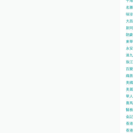
千海水
名勝世
味珍味
大昌
新同樂
朗豪坊
東華
永安旅
港九藥
珠江橋
百樂酒
織善社
美國運
美麗
華人廟
賽馬會
醫務衛
金記冰
香港
香港