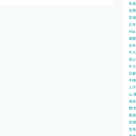
長者安
安興號
富城火
正冬火
Alip
康樂
永年士
牛大帥
張公館
牛大人
亞參
牛陣 
人字
山‧灘
海皇 
豐澤 
香港房
四洲 
意美廚