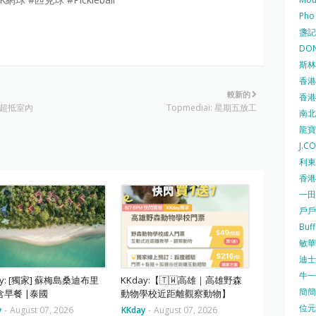
Pho
盞記 F
DON
斯林百
香港
較新的
香港仔
玩超抵室內
Topmediai: 星期五放工
南北行
龍寶酒
J.C
利東集
香港
一田
戶戶送
Buf
敏華冰
迪士尼
牛一 
ay: [獨家] 蘇梅島桑迪布里
KKday:【🇹🇼高雄｜高雄野森
簡簡單
含早餐 |泰國
動物學校近距離觀察動物】
位元堂
y
-
August 07, 2026
KKday
-
August 07, 2026