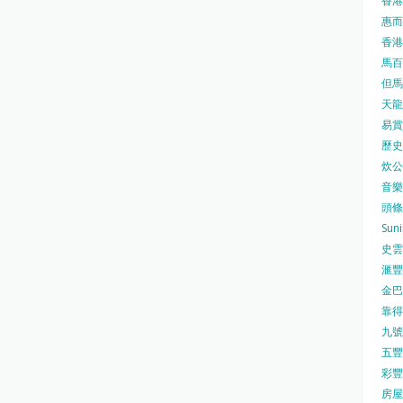
香港
惠而浦
香港
馬百良
但馬屋
天龍 
易賞錢
歷史檔
炊公館
音樂事
頭條日
Sun
史雲
滙豐
金巴脷
靠得住
九號水
五豐行
彩豐 
房屋局