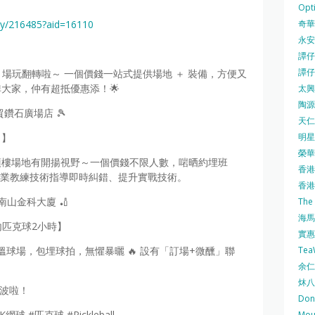
Opti
奇華餅
ity/216485?aid=16110
永安
譚仔三
譚仔
k 場玩翻轉啦～ 一個價錢一站式提供場地 ＋ 裝備，方便又
大家，仲有超抵優惠添！🌟
太興 
陶源酒
國貿鑽石廣場店 🎾
天仁茗
明星
）】
榮華 
頂樓場地有開揚視野～一個價錢不限人數，啱晒約埋班
香港紅
深專業教練技術指導即時糾錯、提升實戰技術。
香港公
 | 南山金科大廈 🏏
The
海馬 
 室內匹克球2小時】
實惠 
Te
室內恆溫球場，包埋球拍，無懼暴曬 🔥 設有「訂場+微醺」聯
余仁生
炑八
開波啦！
Do
球 #匹克球 #Pickleball
Mo