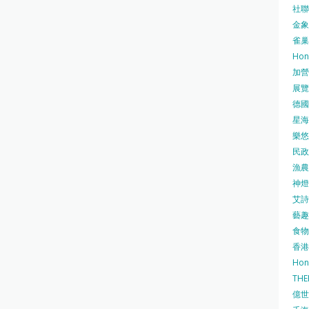
社聯 
金象牌
雀巢
Hon
加營素
展覽集
德國寶
星海•
樂悠咭
民政
漁農自
神燈海
艾詩 
藝趣坊
食物
香港
Hon
TH
億世