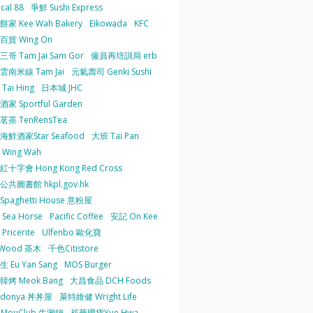
cal 88
爭鮮 Sushi Express
家 Kee Wah Bakery
Eikowada
KFC
百貨 Wing On
哥 Tam Jai Sam Gor
僱員再培訓局 erb
雲南米線 Tam Jai
元氣壽司 Genki Sushi
Tai Hing
日本城 JHC
家 Sportful Garden
茶 TenRensTea
海鮮酒家Star Seafood
大班 Tai Pan
Wing Wah
十字會 Hong Kong Red Cross
共圖書館 hkpl.gov.hk
 Spaghetti House 意粉屋
Sea Horse
Pacific Coffee
安記 On Kee
Pricerite
Ulfenbo 歐化寶
aWood 茶木
千色Citistore
 Eu Yan Sang
MOS Burger
韓烤 Meok Bang
大昌食品 DCH Foods
ndonya 丼丼屋
萊特維健 Wright Life
uMouClub 牛涮鍋
裕華國貨Yue Hwa