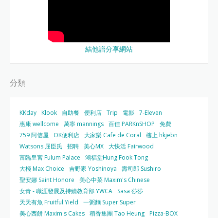
結他譜分享網站
分類
KKday
Klook
自助餐
便利店
Trip
電影
7-Eleven
惠康 wellcome
萬寧 mannings
百佳 PARKnSHOP
免費
759 阿信屋
OK便利店
大家樂 Cafe de Coral
樓上 hkjebn
Watsons 屈臣氏
招聘
美心MX
大快活 Fairwood
富臨皇宮 Fulum Palace
鴻福堂Hung Fook Tong
大棧 Max Choice
吉野家 Yoshinoya
壽司郎 Sushiro
聖安娜 Saint Honore
美心中菜 Maxim's Chinese
女青 - 職涯發展及持續教育部 YWCA
Sasa 莎莎
天天有魚 Fruitful Yield
一粥麵 Super Super
美心西餅 Maxim's Cakes
稻香集團 Tao Heung
Pizza-BOX