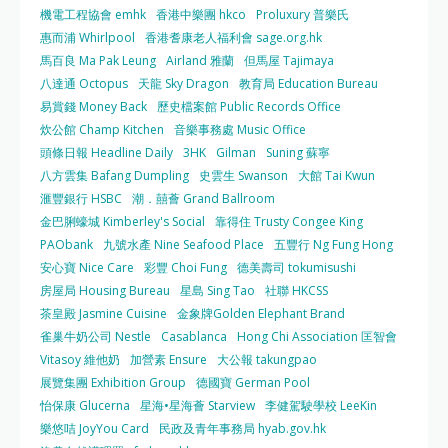
機電工程協會 emhk
香港中樂團 hkco
Proluxury 普樂氏
惠而浦 Whirlpool
香港耆康老人福利會 sage.org.hk
馬百良 Ma Pak Leung
Airland 雅蘭
但馬屋 Tajimaya
八達通 Octopus
天龍 Sky Dragon
教育局 Education Bureau
易賞錢 Money Back
歷史檔案館 Public Records Office
炊公館 Champ Kitchen
音樂事務處 Music Office
頭條日報 Headline Daily
3HK
Gilman
Suning 蘇寧
八方雲集 Bafang Dumpling
史雲生 Swanson
大館 Tai Kwun
滙豐銀行 HSBC
潮．囍薈 Grand Ballroom
金巴脷蠔城 Kimberley's Social
靠得住 Trusty Congee King
PAObank
九號水產 Nine Seafood Place
五豐行 Ng Fung Hong
安心寶 Nice Care
彩豐 Choi Fung
德美壽司 tokumisushi
房屋局 Housing Bureau
星島 Sing Tao
社聯 HKCSS
茶皇殿 Jasmine Cuisine
金象牌Golden Elephant Brand
雀巢牛奶公司 Nestle
Casablanca
Hong Chi Association 匡智會
Vitasoy 維他奶
加營素 Ensure
大公報 takungpao
展覽集團 Exhibition Group
德國寶 German Pool
怡保康 Glucerna
星海•星海薈 Starview
李健駕駛學校 LeeKin
樂悠咭 JoyYou Card
民政及青年事務局 hyab.gov.hk