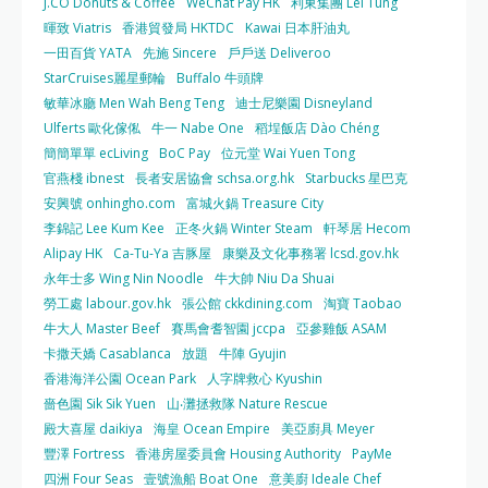
J.CO Donuts & Coffee
WeChat Pay HK
利東集團 Lei Tung
暉致 Viatris
香港貿發局 HKTDC
Kawai 日本肝油丸
一田百貨 YATA
先施 Sincere
戶戶送 Deliveroo
StarCruises麗星郵輪
Buffalo 牛頭牌
敏華冰廳 Men Wah Beng Teng
迪士尼樂園 Disneyland
Ulferts 歐化傢俬
牛一 Nabe One
稻埕飯店 Dào Chéng
簡簡單單 ecLiving
BoC Pay
位元堂 Wai Yuen Tong
官燕棧 ibnest
長者安居協會 schsa.org.hk
Starbucks 星巴克
安興號 onhingho.com
富城火鍋 Treasure City
李錦記 Lee Kum Kee
正冬火鍋 Winter Steam
軒琴居 Hecom
Alipay HK
Ca-Tu-Ya 吉豚屋
康樂及文化事務署 lcsd.gov.hk
永年士多 Wing Nin Noodle
牛大帥 Niu Da Shuai
勞工處 labour.gov.hk
張公館 ckkdining.com
淘寶 Taobao
牛大人 Master Beef
賽馬會耆智園 jccpa
亞參雞飯 ASAM
卡撒天嬌 Casablanca
放題
牛陣 Gyujin
香港海洋公園 Ocean Park
人字牌救心 Kyushin
嗇色園 Sik Sik Yuen
山‧灘拯救隊 Nature Rescue
殿大喜屋 daikiya
海皇 Ocean Empire
美亞廚具 Meyer
豐澤 Fortress
香港房屋委員會 Housing Authority
PayMe
四洲 Four Seas
壹號漁船 Boat One
意美廚 Ideale Chef