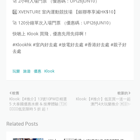
🚀 2小時入場門票 （優惠碼：UPI26JUN10）
4️⃣ XVENTURE 室內運動競技場 【銀聯專享減HK$10】
🚀 120分鐘單次入場門票 （優惠碼：UPI26JUN10）
快啲上 Klook 買飛，優惠先用先得啊！
#Klookhk #室內好去處 #放電好去處 #香港好去處 #親子好
去處
玩樂
旅遊
優惠
Klook
較舊
較新的
Klook:【#推介】13號10PM⏰精選
Klook:【#推介】低至買一送一起
5 大泰國優惠水療 & 按摩體驗 🇹🇭
澳門4大玩樂推介 🇲🇴✨
💆🏻‍♀️✨低至限時 5 折 起！
Related Posts