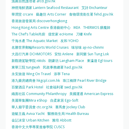
漁農自然護理署 afcd.gov.hk
神燈海鮮酒家 Lantern Seafood Restaurant
艾詩 Enchanteur
華潤堂 crcare
藝趣坊 Arts Corner
食物環境衛生署 fehd.gov.hk
香港旅遊發展局 discoverhongkong
Hong Kong Arts Centre 香港藝術中心
IKEA
THERMOS 膳魔師
The Chef’s Table尚廚
億世家 ecHome
刀嘜 Knife
千海水產 The Aquatic Market
友和 YOHO
名勝世界郵輪Resorts World Cruises
味珍味 aji-no-chinmi
大昌行汽車 DCHMOTORS
安怡 Anlene
新同樂 Sun Tung Lok
新觀塘駕駛學院 nktds
朗豪坊 Langham Place
東瀛遊 Egl tours
東華三院 tungwah
民政事務總署 had.gov.hk
永安旅遊 Wing On Travel
添寧 Tena
港九藥房總商會 hkgcpl.com.hk
珠江橋牌 Pearl River Bridge
百樂酒店 Park Hotel
社會福利署 swd.gov.hk
織善社區 Community Philanthropy
美國運通 American Express
美麗華集團Mira eShop
自柔家居 Ego-Soft
華人廟宇委員會 ctc.org.hk
賽馬會 Jockey Club
遊艇主義 Aviva Yacht
醫務衛生局 Health Bureau
金記冰室 Urban Kitchen
雅培 Abbott
香港中文大學專業進修學院 CUSCS