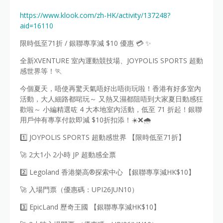
https://www.klook.com/zh-HK/activity/137248?
aid=16110
限時低至71折 / 銀聯專享減 $10 優惠 💳 ✨
全新XVENTURE 室內運動競技場、JOYPOLIS SPORTS 超動
感世界等！🏃
今個夏天，唔使再驚天氣唔好出唔街玩啦！香港有好多室內
活動，大人細路都啱玩～ 又熱又濕都阻唔到大家夏日動感狂
歡啦～ 小編精選咗 4 大本地室內活動，低至 71 折起！銀聯
用戶仲有專享付款即減 $10折扣添！☀️❌🌧️
1️⃣ JOYPOLIS SPORTS 超動感世界 【限時低至71折】
🚀 2大1小 2小時 JP 超動感全票
2️⃣ Legoland 香港樂高®探索中心 【銀聯專享減HK$10】
🚀 入場門票（優惠碼：UPI26JUN10）
3️⃣ EpicLand 歷奇王國 【銀聯專享減HK$10】