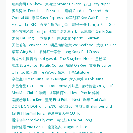
魚尚壽司 Uo-Show
東海堂 Arome Bakery
行山
city'super
麥當勞 McDonald's
Pizza Hut
嘉頓 Garden
Greendotdot
Optical 88
爭鮮 Sushi Express
奇華餅家 Kee Wah Bakery
Eikowada
KFC
永安百貨 Wing On
譚仔三哥 Tam Jai Sam Gor
譚仔雲南米線 Tam Jai
僱員再培訓局 erb
元氣壽司 Genki Sushi
太興 Tai Hing
日本城 JHC
陶源酒家 Sportful Garden
天仁茗茶 TenRensTea
明星海鮮酒家Star Seafood
大班 Tai Pan
榮華 Wing Wah
香港紅十字會 Hong Kong Red Cross
香港公共圖書館 hkpl.gov.hk
The Spaghetti House 意粉屋
海馬 Sea Horse
Pacific Coffee
安記 On Kee
實惠 Pricerite
Ulfenbo 歐化寶
TeaWood 茶木
千色Citistore
余仁生 Eu Yan Sang
MOS Burger
炑八韓烤 Meok Bang
大昌食品 DCH Foods
Dondonya 丼丼屋
萊特維健 Wright Life
MouMouClub 牛涮鍋
裕華國貨Yue Hwa
Pho le 錦麗
南記粉麵 Nam Kee
盞記 First Edible Nest
翠華 Tsui Wah
DON DON DONKI
am730
優品360
斯林百蘭 Slumberland
韓印紅 HanYinHong
香港中文大學 CUHK
香港仔 lionrockdaily.com
南北行 Nam Pei Hong
維特健靈 Vita Green
龍寶酒家 Dragon Palace