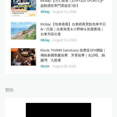
KKday:【🇭🇰香港｜JOYPOLIS SPORTS JP
超動感世界門票低至1折】
KKday
-
August 10, 2026
KKday:【包車推薦】台東經典景點包車半日
&一日遊｜台東海濱＆小野柳＆初鹿農場｜
台東市區出發
KKday
-
August 10, 2026
Klook: THANN Sanctuary 按摩及SPA體驗｜
傳統泰國香薰按摩、芳香按摩｜尖沙咀、銅
鑼灣、九龍塘
Klook
-
August 09, 2026
贊助