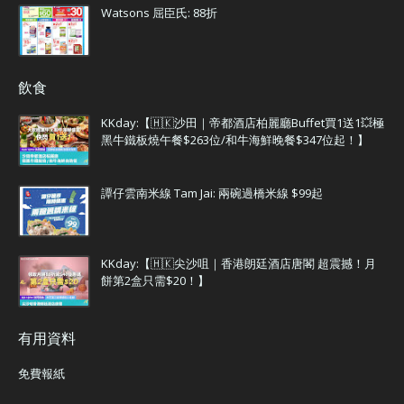
Watsons 屈臣氏: 88折
飲食
KKday:【🇭🇰沙田｜帝都酒店柏麗廳Buffet買1送1💥極
黑牛鐵板燒午餐$263位/和牛海鮮晚餐$347位起！】
譚仔雲南米線 Tam Jai: 兩碗過橋米線 $99起
KKday:【🇭🇰尖沙咀｜香港朗廷酒店唐閣 超震撼！月
餅第2盒只需$20！】
有用資料
免費報紙