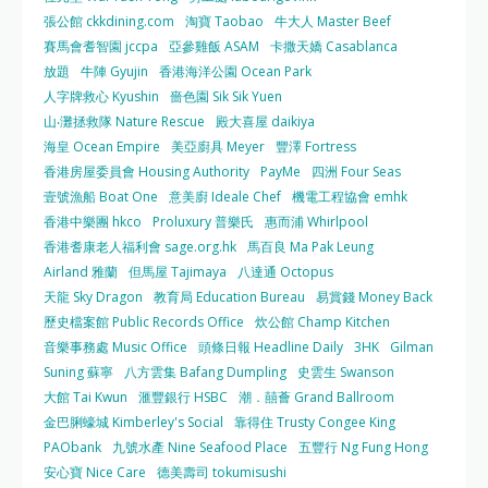
張公館 ckkdining.com
淘寶 Taobao
牛大人 Master Beef
賽馬會耆智園 jccpa
亞參雞飯 ASAM
卡撒天嬌 Casablanca
放題
牛陣 Gyujin
香港海洋公園 Ocean Park
人字牌救心 Kyushin
嗇色園 Sik Sik Yuen
山‧灘拯救隊 Nature Rescue
殿大喜屋 daikiya
海皇 Ocean Empire
美亞廚具 Meyer
豐澤 Fortress
香港房屋委員會 Housing Authority
PayMe
四洲 Four Seas
壹號漁船 Boat One
意美廚 Ideale Chef
機電工程協會 emhk
香港中樂團 hkco
Proluxury 普樂氏
惠而浦 Whirlpool
香港耆康老人福利會 sage.org.hk
馬百良 Ma Pak Leung
Airland 雅蘭
但馬屋 Tajimaya
八達通 Octopus
天龍 Sky Dragon
教育局 Education Bureau
易賞錢 Money Back
歷史檔案館 Public Records Office
炊公館 Champ Kitchen
音樂事務處 Music Office
頭條日報 Headline Daily
3HK
Gilman
Suning 蘇寧
八方雲集 Bafang Dumpling
史雲生 Swanson
大館 Tai Kwun
滙豐銀行 HSBC
潮．囍薈 Grand Ballroom
金巴脷蠔城 Kimberley's Social
靠得住 Trusty Congee King
PAObank
九號水產 Nine Seafood Place
五豐行 Ng Fung Hong
安心寶 Nice Care
德美壽司 tokumisushi