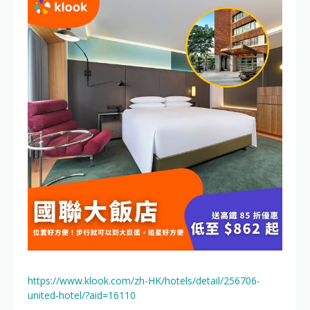
https://www.klook.com/zh-HK/hotels/detail/256706-
united-hotel/?aid=16110