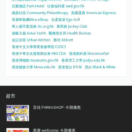
百樂酒店 Park Hotel
社會福利署 swd.gov.hk
織善社區 Community Philanthropy
美國運通 American Express
美麗華集團Mira eShop
自柔家居 Ego-Soft
華人廟宇委員會 ctc.org.hk
賽馬會 Jockey Club
遊艇主義 Aviva Yacht
醫務衛生局 Health Bureau
金記冰室 Urban Kitchen
雅培 Abbott
香港中文大學專業進修學院 CUSCS
香港中華文化發展聯合會 HKCCDA
香港創科展 hksciencefair
香港博物館 museums.gov.hk
香港理工大學 polyu.edu.hk
香港都會大學 hkmu.edu.hk
香港電台 RTHK
黑白 Black & White
超市
百佳 PARKnSHOP: 今期優惠
惠康 wellcome: 今期優惠