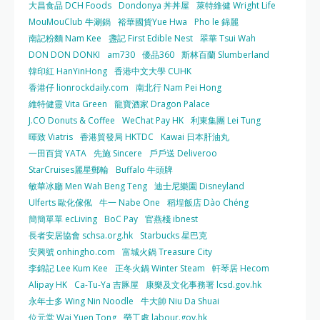
大昌食品 DCH Foods
Dondonya 丼丼屋
萊特維健 Wright Life
MouMouClub 牛涮鍋
裕華國貨Yue Hwa
Pho le 錦麗
南記粉麵 Nam Kee
盞記 First Edible Nest
翠華 Tsui Wah
DON DON DONKI
am730
優品360
斯林百蘭 Slumberland
韓印紅 HanYinHong
香港中文大學 CUHK
香港仔 lionrockdaily.com
南北行 Nam Pei Hong
維特健靈 Vita Green
龍寶酒家 Dragon Palace
J.CO Donuts & Coffee
WeChat Pay HK
利東集團 Lei Tung
暉致 Viatris
香港貿發局 HKTDC
Kawai 日本肝油丸
一田百貨 YATA
先施 Sincere
戶戶送 Deliveroo
StarCruises麗星郵輪
Buffalo 牛頭牌
敏華冰廳 Men Wah Beng Teng
迪士尼樂園 Disneyland
Ulferts 歐化傢俬
牛一 Nabe One
稻埕飯店 Dào Chéng
簡簡單單 ecLiving
BoC Pay
官燕棧 ibnest
長者安居協會 schsa.org.hk
Starbucks 星巴克
安興號 onhingho.com
富城火鍋 Treasure City
李錦記 Lee Kum Kee
正冬火鍋 Winter Steam
軒琴居 Hecom
Alipay HK
Ca-Tu-Ya 吉豚屋
康樂及文化事務署 lcsd.gov.hk
永年士多 Wing Nin Noodle
牛大帥 Niu Da Shuai
位元堂 Wai Yuen Tong
勞工處 labour.gov.hk