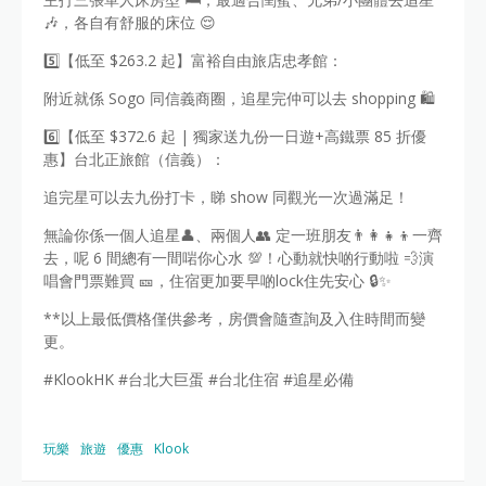
🎶，各自有舒服的床位 😌
5️⃣【低至 $263.2 起】富裕自由旅店忠孝館：
附近就係 Sogo 同信義商圈，追星完仲可以去 shopping 🛍️
6️⃣【低至 $372.6 起 | 獨家送九份一日遊+高鐵票 85 折優
惠】台北正旅館（信義）：
追完星可以去九份打卡，睇 show 同觀光一次過滿足！
無論你係一個人追星👤、兩個人👥 定一班朋友👨‍👩‍👧‍👦一齊
去，呢 6 間總有一間啱你心水 💯！心動就快啲行動啦 💨演
唱會門票難買 🎫，住宿更加要早啲lock住先安心 🔒✨
**以上最低價格僅供參考，房價會隨查詢及入住時間而變
更。
#KlookHK #台北大巨蛋 #台北住宿 #追星必備
玩樂
旅遊
優惠
Klook