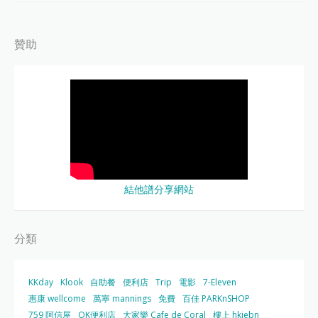
贊助
結他譜分享網站
分類
KKday
Klook
自助餐
便利店
Trip
電影
7-Eleven
惠康 wellcome
萬寧 mannings
免費
百佳 PARKnSHOP
759 阿信屋
OK便利店
大家樂 Cafe de Coral
樓上 hkjebn