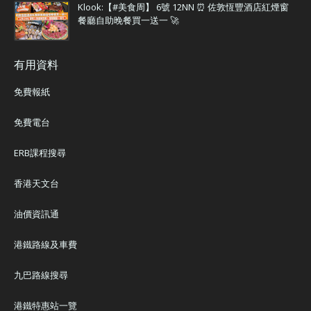
Klook:【#美食周】 6號 12NN ⏰ 佐敦恆豐酒店紅煙窗
餐廳自助晚餐買一送一 🚀
有用資料
免費報紙
免費電台
ERB課程搜尋
香港天文台
油價資訊通
港鐵路線及車費
九巴路線搜尋
港鐵特惠站一覽