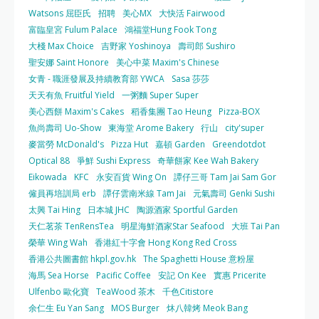
Watsons 屈臣氏
招聘
美心MX
大快活 Fairwood
富臨皇宮 Fulum Palace
鴻福堂Hung Fook Tong
大棧 Max Choice
吉野家 Yoshinoya
壽司郎 Sushiro
聖安娜 Saint Honore
美心中菜 Maxim's Chinese
女青 - 職涯發展及持續教育部 YWCA
Sasa 莎莎
天天有魚 Fruitful Yield
一粥麵 Super Super
美心西餅 Maxim's Cakes
稻香集團 Tao Heung
Pizza-BOX
魚尚壽司 Uo-Show
東海堂 Arome Bakery
行山
city'super
麥當勞 McDonald's
Pizza Hut
嘉頓 Garden
Greendotdot
Optical 88
爭鮮 Sushi Express
奇華餅家 Kee Wah Bakery
Eikowada
KFC
永安百貨 Wing On
譚仔三哥 Tam Jai Sam Gor
僱員再培訓局 erb
譚仔雲南米線 Tam Jai
元氣壽司 Genki Sushi
太興 Tai Hing
日本城 JHC
陶源酒家 Sportful Garden
天仁茗茶 TenRensTea
明星海鮮酒家Star Seafood
大班 Tai Pan
榮華 Wing Wah
香港紅十字會 Hong Kong Red Cross
香港公共圖書館 hkpl.gov.hk
The Spaghetti House 意粉屋
海馬 Sea Horse
Pacific Coffee
安記 On Kee
實惠 Pricerite
Ulfenbo 歐化寶
TeaWood 茶木
千色Citistore
余仁生 Eu Yan Sang
MOS Burger
炑八韓烤 Meok Bang