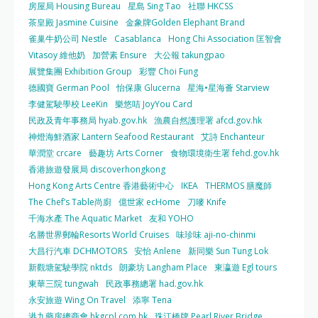
房屋局 Housing Bureau
星島 Sing Tao
社聯 HKCSS
茶皇殿 Jasmine Cuisine
金象牌Golden Elephant Brand
雀巢牛奶公司 Nestle
Casablanca
Hong Chi Association 匡智會
Vitasoy 維他奶
加營素 Ensure
大公報 takungpao
展覽集團 Exhibition Group
彩豐 Choi Fung
德國寶 German Pool
怡保康 Glucerna
星海•星海薈 Starview
李健駕駛學校 LeeKin
樂悠咭 JoyYou Card
民政及青年事務局 hyab.gov.hk
漁農自然護理署 afcd.gov.hk
神燈海鮮酒家 Lantern Seafood Restaurant
艾詩 Enchanteur
華潤堂 crcare
藝趣坊 Arts Corner
食物環境衛生署 fehd.gov.hk
香港旅遊發展局 discoverhongkong
Hong Kong Arts Centre 香港藝術中心
IKEA
THERMOS 膳魔師
The Chef’s Table尚廚
億世家 ecHome
刀嘜 Knife
千海水產 The Aquatic Market
友和 YOHO
名勝世界郵輪Resorts World Cruises
味珍味 aji-no-chinmi
大昌行汽車 DCHMOTORS
安怡 Anlene
新同樂 Sun Tung Lok
新觀塘駕駛學院 nktds
朗豪坊 Langham Place
東瀛遊 Egl tours
東華三院 tungwah
民政事務總署 had.gov.hk
永安旅遊 Wing On Travel
添寧 Tena
港九藥房總商會 hkgcpl.com.hk
珠江橋牌 Pearl River Bridge