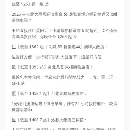
低至 $263 起一晚 💰
2026 去台北大巨蛋睇演唱會 🎤 最驚完場迫唔到捷運又 call
唔到車🚕？
不如直接住巨蛋附近！小編幫你精選咗 6 間超近、 CP 值極
高嘅高質住宿，每晚低至 $263 起 💡
1️⃣【低至 $862 起 | 高鐵 85 折優惠🚄】國聯大飯店：
位置好方便！步行就可以到大巨蛋🏃‍♂️，追星好方便
2️⃣【低至 $353 起】台北凡登·東棧商務旅店：
鄰近忠孝敦化站，位處台北最熱鬧地段之一，食、買、玩一
take 過！
3️⃣【低至 $458.1 起】台北東鑫商務旅館：
1分鐘到捷運站🚇！供應早餐，仲有24 小時接待櫃台，凌晨
機都唔驚👍
4️⃣【低至 $408.7 起】洛碁大飯店三貝茲：
主打三張單人床房型 🛏️，最適合閨蜜、兄弟/小團體去追星