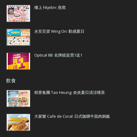
樓上 hkjebn: 燕窩
永安百貨 Wing On: 動感夏日
Optical 88: 名牌鏡架買1送1
飲食
稻香集團 Tao Heung: 炎炎夏日清涼嘆茶
大家樂 Cafe de Coral: 日式咖喱牛面肉焗飯