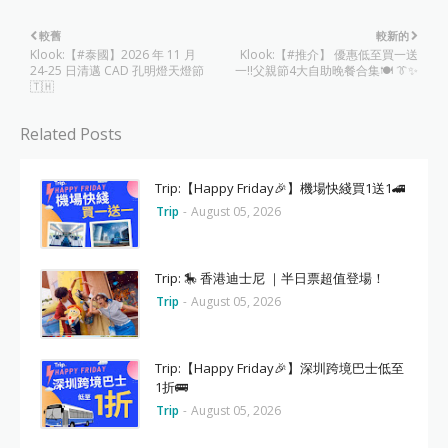
較舊
較新的
Klook:【#泰國】2026 年 11 月
Klook:【#推介】 優惠低至買一送
24-25 日清邁 CAD 孔明燈天燈節
一‼️父親節4大自助晚餐合集🍽️ 👔✨
🇹🇭
Related Posts
Trip:【Happy Friday🎉】機場快綫買1送1🚄
Trip
-
August 05, 2026
Trip: 🎠 香港迪士尼 ｜半日票超值登場！
Trip
-
August 05, 2026
Trip:【Happy Friday🎉】深圳跨境巴士低至
1折🚌
Trip
-
August 05, 2026