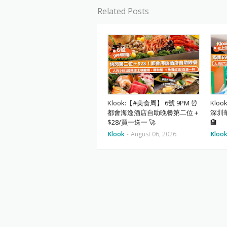
Related Posts
Klook:【#美食周】 6號 9PM ⏰
Klo
都會海逸酒店自助晚餐第二位＋
深圳
$28/買一送一 🚀
🏨
Klook
-
August 06, 2026
Kloo