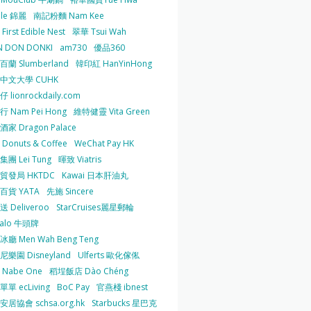
 le 錦麗
南記粉麵 Nam Kee
irst Edible Nest
翠華 Tsui Wah
 DON DONKI
am730
優品360
蘭 Slumberland
韓印紅 HanYinHong
中文大學 CUHK
 lionrockdaily.com
 Nam Pei Hong
維特健靈 Vita Green
家 Dragon Palace
O Donuts & Coffee
WeChat Pay HK
團 Lei Tung
暉致 Viatris
貿發局 HKTDC
Kawai 日本肝油丸
百貨 YATA
先施 Sincere
 Deliveroo
StarCruises麗星郵輪
falo 牛頭牌
廳 Men Wah Beng Teng
樂園 Disneyland
Ulferts 歐化傢俬
Nabe One
稻埕飯店 Dào Chéng
單 ecLiving
BoC Pay
官燕棧 ibnest
居協會 schsa.org.hk
Starbucks 星巴克