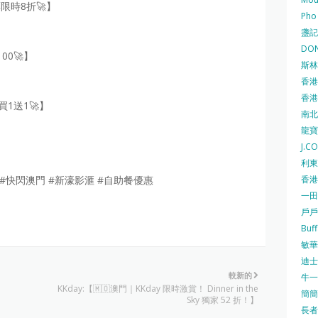
限時8折🚀】
Pho
盞記 F
DON
00🚀】
斯林百
香港
香港仔
買1送1🚀】
南北行
龍寶酒
J.C
利東集
香港
處 #快閃澳門 #新濠影滙 #自助餐優惠
一田
戶戶送
Buf
敏華冰
迪士尼
較新的
牛一 
KKday:【🇲🇴澳門｜KKday 限時激賞！ Dinner in the
簡簡單
Sky 獨家 52 折！】
長者安