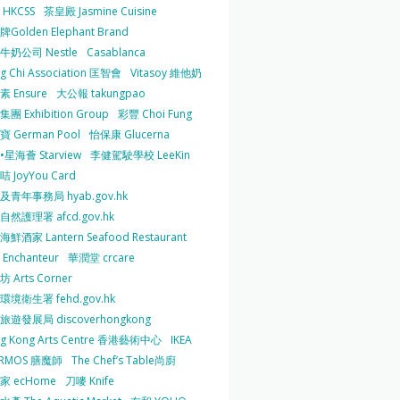
HKCSS
茶皇殿 Jasmine Cuisine
Golden Elephant Brand
牛奶公司 Nestle
Casablanca
g Chi Association 匡智會
Vitasoy 維他奶
 Ensure
大公報 takungpao
團 Exhibition Group
彩豐 Choi Fung
 German Pool
怡保康 Glucerna
星海薈 Starview
李健駕駛學校 LeeKin
 JoyYou Card
及青年事務局 hyab.gov.hk
然護理署 afcd.gov.hk
鮮酒家 Lantern Seafood Restaurant
Enchanteur
華潤堂 crcare
 Arts Corner
環境衛生署 fehd.gov.hk
旅遊發展局 discoverhongkong
g Kong Arts Centre 香港藝術中心
IKEA
ERMOS 膳魔師
The Chef’s Table尚廚
家 ecHome
刀嘜 Knife