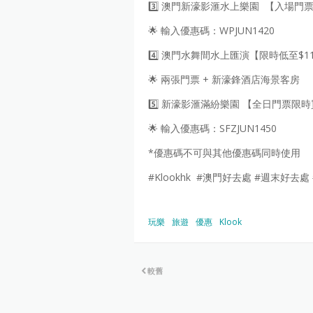
3️⃣ 澳門新濠影滙水上樂園 【入場門票
🌟 輸入優惠碼：WPJUN1420
4️⃣ 澳門水舞間水上匯演【限時低至$11
🌟 兩張門票 + 新濠鋒酒店海景客房
5️⃣ 新濠影滙滿紛樂園 【全日門票限時
🌟 輸入優惠碼：SFZJUN1450
*優惠碼不可與其他優惠碼同時使用
#Klookhk #澳門好去處 #週末好去
玩樂
旅遊
優惠
Klook
較舊