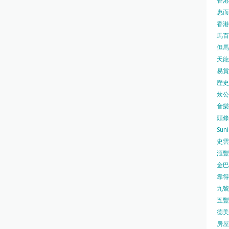
香港
惠而浦
香港
馬百良
但馬屋
天龍 
易賞錢
歷史檔
炊公館
音樂事
頭條日
Sun
史雲
滙豐
金巴脷
靠得住
九號水
五豐行
德美壽
房屋局