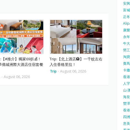
安興號
富城火
正冬火
Alip
康樂
永年士
牛大帥
勞工處
淘寶 
ok:【#推介】獨家69折💰！
Trip:【北上酒店🏨】一千蚊左右
賽馬
華僑城洲際大酒店住宿套餐
入住香格里拉！
卡撒天
Trip
-
August 06, 2026
香港
k
-
August 06, 2026
人字
山‧灘
海皇 
豐澤 
香港房
四洲 
意美廚