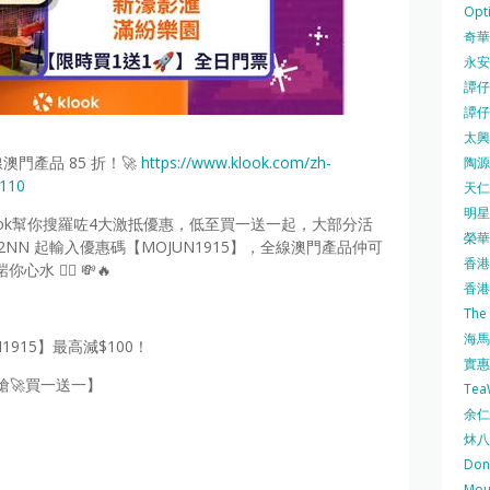
Opti
奇華餅
永安
譚仔三
譚仔
太興 
澳門產品 85 折！🚀
https://www.klook.com/zh-
陶源酒
6110
天仁茗
明星
ook幫你搜羅咗4大激抵優惠，低至買一送一起，大部分活
榮華 
 12NN 起輸入優惠碼【MOJUN1915】，全線澳門產品仲可
香港紅
 👇🏻 💸🔥
香港公
The
海馬 
1915】最高減$100！
實惠 
N搶🚀買一送一】
Te
余仁生
炑八
Do
Mo