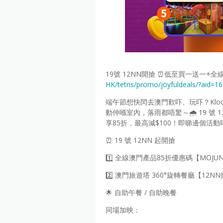
19號 12NN開搶 ⏰低至買一送一+全線
HK/tetris/promo/joyfuldeals/?aid=1
端午節想快閃去澳門歎吓、玩吓？Kl
動仲喺室內，落雨都唔驚～🌧️ 19 號
享85折，最高減$100！即睇邊個活動啱你心水
⏰ 19 號 12NN 起開搶
1️⃣ 全線澳門產品85折優惠碼【MOJUN
2️⃣ 澳門旅遊塔 360°旋轉餐廳【12N
🌟 自助午餐 / 自助晚餐
同場加映：