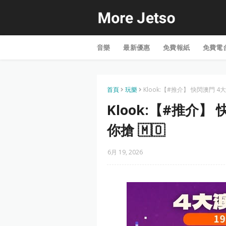
音樂
最新優惠
免費報紙
免費電
首頁
玩樂
Klook:【#推介】 快閃澳門 
Klook:【#推介
你搶 🇲🇴
6月 19, 2026