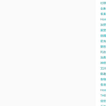
社聯 
金象牌
雀巢
Hon
加營素
展覽集
德國寶
星海•
樂悠咭
民政
漁農自
神燈海
艾詩 
藝趣坊
食物
香港
Hon
TH
億世