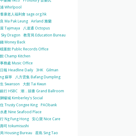
中樂團 hkco
Proluxury 普樂氏
 Whirlpool
耆康老人福利會 sage.org.hk
 Ma Pak Leung
Airland 雅蘭
 Tajimaya
八達通 Octopus
Sky Dragon
教育局 Education Bureau
 Money Back
案館 Public Records Office
 Champ Kitchen
務處 Music Office
報 Headline Daily
3HK
Gilman
ing 蘇寧
八方雲集 Bafang Dumpling
生 Swanson
大館 Tai Kwun
銀行 HSBC
潮．囍薈 Grand Ballroom
蠔城 Kimberley's Social
 Trusty Congee King
PAObank
產 Nine Seafood Place
 Ng Fung Hong
安心寶 Nice Care
司 tokumisushi
 Housing Bureau
星島 Sing Tao