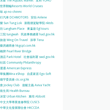
產 The Aquatic Market
友和 YOHO
界郵輪Resorts World Cruises
 aji-no-chinmi
行汽車 DCHMOTORS
安怡 Anlene
 Sun Tung Lok
新觀塘駕駛學院 nktds
 Langham Place
東瀛遊 Egl tours
三院 tungwah
民政事務總署 had.gov.hk
遊 Wing On Travel
添寧 Tena
房總商會 hkgcpl.com.hk
牌 Pearl River Bridge
店 Park Hotel
社會福利署 swd.gov.hk
區 Community Philanthropy
通 American Express
華集團Mira eShop
自柔家居 Ego-Soft
宇委員會 ctc.org.hk
 Jockey Club
遊艇主義 Aviva Yacht
生局 Health Bureau
室 Urban Kitchen
雅培 Abbott
中文大學專業進修學院 CUSCS
中華文化發展聯合會 HKCCDA