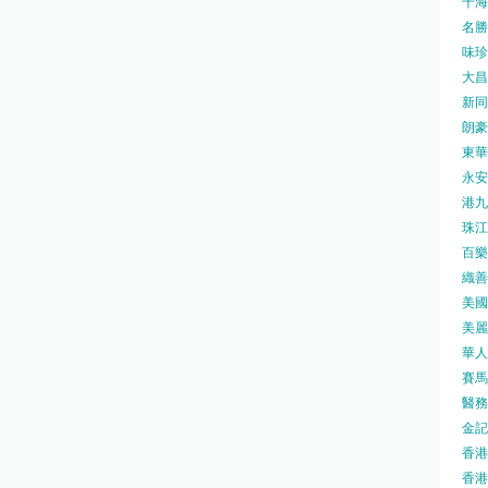
千海水
名勝世
味珍味
大昌
新同樂
朗豪坊
東華
永安旅
港九藥
珠江橋
百樂酒
織善社
美國運
美麗
華人廟
賽馬會
醫務衛
金記冰
香港
香港