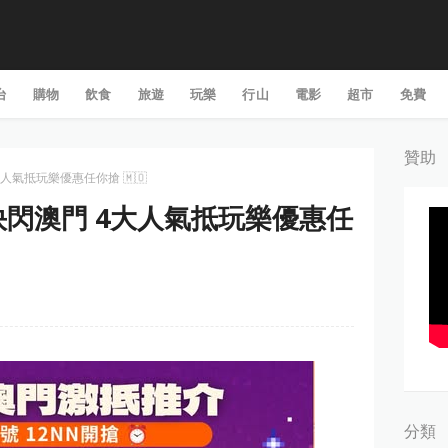
台
購物
飲食
旅遊
玩樂
行山
電影
超市
免費
贊助
4大人氣抵玩樂優惠任你搶 🇲🇴
】 快閃澳門 4大人氣抵玩樂優惠任
分類