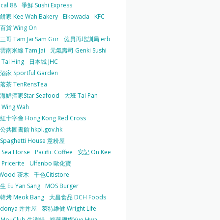
cal 88
爭鮮 Sushi Express
家 Kee Wah Bakery
Eikowada
KFC
百貨 Wing On
哥 Tam Jai Sam Gor
僱員再培訓局 erb
雲南米線 Tam Jai
元氣壽司 Genki Sushi
Tai Hing
日本城 JHC
家 Sportful Garden
茶 TenRensTea
海鮮酒家Star Seafood
大班 Tai Pan
Wing Wah
十字會 Hong Kong Red Cross
共圖書館 hkpl.gov.hk
 Spaghetti House 意粉屋
Sea Horse
Pacific Coffee
安記 On Kee
Pricerite
Ulfenbo 歐化寶
aWood 茶木
千色Citistore
 Eu Yan Sang
MOS Burger
韓烤 Meok Bang
大昌食品 DCH Foods
ndonya 丼丼屋
萊特維健 Wright Life
uMouClub 牛涮鍋
裕華國貨Yue Hwa