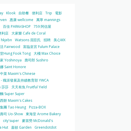
ay
Klook
自助餐
便利店
Trip
電影
even
惠康 wellcome
萬寧 mannings
百佳 PARKnSHOP
759 阿信屋
便利店
大家樂 Cafe de Coral
hkjebn
Watsons 屈臣氏
招聘
美心MX
 Fairwood
富臨皇宮 Fulum Palace
Hung Fook Tong
大棧 Max Choice
 Yoshinoya
壽司郎 Sushiro
 Saint Honore
菜 Maxim's Chinese
 - 職涯發展及持續教育部 YWCA
a 莎莎
天天有魚 Fruitful Yield
 Super Super
餅 Maxim's Cakes
集團 Tao Heung
Pizza-BOX
壽司 Uo-Show
東海堂 Arome Bakery
city'super
麥當勞 McDonald's
a Hut
嘉頓 Garden
Greendotdot