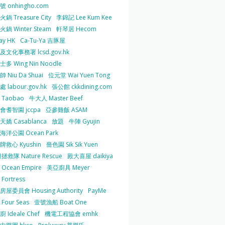
 onhingho.com
鍋 Treasure City
李錦記 Lee Kum Kee
鍋 Winter Steam
軒琴居 Hecom
ay HK
Ca-Tu-Ya 吉豚屋
及文化事務署 lcsd.gov.hk
多 Wing Nin Noodle
 Niu Da Shuai
位元堂 Wai Yuen Tong
 labour.gov.hk
張公館 ckkdining.com
Taobao
牛大人 Master Beef
會耆智園 jccpa
亞參雞飯 ASAM
嬌 Casablanca
放題
牛陣 Gyujin
海洋公園 Ocean Park
牌救心 Kyushin
嗇色園 Sik Sik Yuen
拯救隊 Nature Rescue
殿大喜屋 daikiya
Ocean Empire
美亞廚具 Meyer
Fortress
屋委員會 Housing Authority
PayMe
Four Seas
壹號漁船 Boat One
 Ideale Chef
機電工程協會 emhk