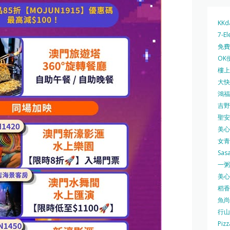
KKd
7-El
免費
OK
樓上 
大快活
鴻福堂
吉野家
聖安娜
美心中
女青
Sas
一粥麵
美心西
稻香
魚尚
行山
Pizz