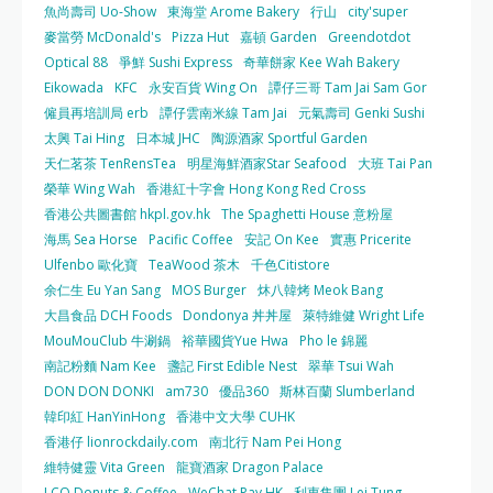
魚尚壽司 Uo-Show
東海堂 Arome Bakery
行山
city'super
麥當勞 McDonald's
Pizza Hut
嘉頓 Garden
Greendotdot
Optical 88
爭鮮 Sushi Express
奇華餅家 Kee Wah Bakery
Eikowada
KFC
永安百貨 Wing On
譚仔三哥 Tam Jai Sam Gor
僱員再培訓局 erb
譚仔雲南米線 Tam Jai
元氣壽司 Genki Sushi
太興 Tai Hing
日本城 JHC
陶源酒家 Sportful Garden
天仁茗茶 TenRensTea
明星海鮮酒家Star Seafood
大班 Tai Pan
榮華 Wing Wah
香港紅十字會 Hong Kong Red Cross
香港公共圖書館 hkpl.gov.hk
The Spaghetti House 意粉屋
海馬 Sea Horse
Pacific Coffee
安記 On Kee
實惠 Pricerite
Ulfenbo 歐化寶
TeaWood 茶木
千色Citistore
余仁生 Eu Yan Sang
MOS Burger
炑八韓烤 Meok Bang
大昌食品 DCH Foods
Dondonya 丼丼屋
萊特維健 Wright Life
MouMouClub 牛涮鍋
裕華國貨Yue Hwa
Pho le 錦麗
南記粉麵 Nam Kee
盞記 First Edible Nest
翠華 Tsui Wah
DON DON DONKI
am730
優品360
斯林百蘭 Slumberland
韓印紅 HanYinHong
香港中文大學 CUHK
香港仔 lionrockdaily.com
南北行 Nam Pei Hong
維特健靈 Vita Green
龍寶酒家 Dragon Palace
J.CO Donuts & Coffee
WeChat Pay HK
利東集團 Lei Tung