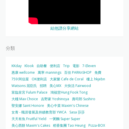
結他譜分享網站
分類
KKday
Klook
自助餐
便利店
Trip
電影
7-Eleven
惠康 wellcome
萬寧 mannings
百佳 PARKnSHOP
免費
759 阿信屋
OK便利店
大家樂 Cafe de Coral
樓上 hkjebn
Watsons 屈臣氏
招聘
美心MX
大快活 Fairwood
富臨皇宮 Fulum Palace
鴻福堂Hung Fook Tong
大棧 Max Choice
吉野家 Yoshinoya
壽司郎 Sushiro
聖安娜 Saint Honore
美心中菜 Maxim's Chinese
女青 - 職涯發展及持續教育部 YWCA
Sasa 莎莎
天天有魚 Fruitful Yield
一粥麵 Super Super
美心西餅 Maxim's Cakes
稻香集團 Tao Heung
Pizza-BOX