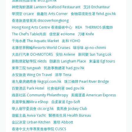
漁農自然護理署 afcd.gov.hk
神燈海鮮酒家 Lantern Seafood Restaurant
艾詩 Enchanteur
華潤堂 crcare
藝趣坊 Arts Corner
食物環境衛生署 fehd.gov.hk
香港旅遊發展局 discoverhongkong
Hong Kong Arts Centre 香港藝術中心
IKEA
THERMOS 膳魔師
The Chef’s Table尚廚
億世家 ecHome
刀嘜 Knife
千海水產 The Aquatic Market
友和 YOHO
名勝世界郵輪Resorts World Cruises
味珍味 aji-no-chinmi
大昌行汽車 DCHMOTORS
安怡 Anlene
新同樂 Sun Tung Lok
新觀塘駕駛學院 nktds
朗豪坊 Langham Place
東瀛遊 Egl tours
東華三院 tungwah
民政事務總署 had.gov.hk
永安旅遊 Wing On Travel
添寧 Tena
港九藥房總商會 hkgcpl.com.hk
珠江橋牌 Pearl River Bridge
百樂酒店 Park Hotel
社會福利署 swd.gov.hk
織善社區 Community Philanthropy
美國運通 American Express
美麗華集團Mira eShop
自柔家居 Ego-Soft
華人廟宇委員會 ctc.org.hk
賽馬會 Jockey Club
遊艇主義 Aviva Yacht
醫務衛生局 Health Bureau
金記冰室 Urban Kitchen
雅培 Abbott
香港中文大學專業進修學院 CUSCS