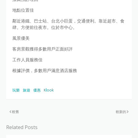
地點位置佳
鄰近港鐵、巴士站、台北小巨蛋，交通便利。靠近超市、食
肆。方便前往夜市。位於市中心。
風景優美
客房景觀獲得多數用戶正面好評
工作人員服務佳
根據評價，多數用戶滿意酒店服務
玩樂
旅遊
優惠
Klook
較舊
較新的
Related Posts