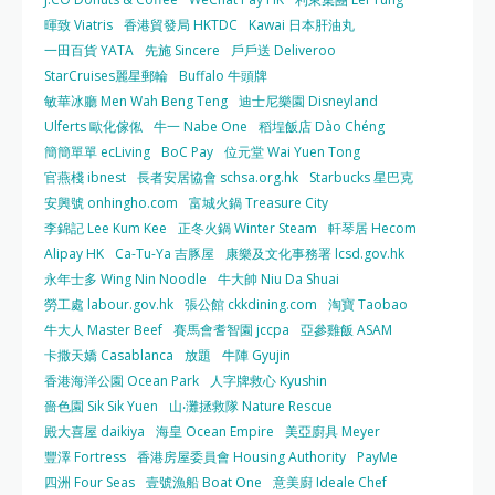
暉致 Viatris
香港貿發局 HKTDC
Kawai 日本肝油丸
一田百貨 YATA
先施 Sincere
戶戶送 Deliveroo
StarCruises麗星郵輪
Buffalo 牛頭牌
敏華冰廳 Men Wah Beng Teng
迪士尼樂園 Disneyland
Ulferts 歐化傢俬
牛一 Nabe One
稻埕飯店 Dào Chéng
簡簡單單 ecLiving
BoC Pay
位元堂 Wai Yuen Tong
官燕棧 ibnest
長者安居協會 schsa.org.hk
Starbucks 星巴克
安興號 onhingho.com
富城火鍋 Treasure City
李錦記 Lee Kum Kee
正冬火鍋 Winter Steam
軒琴居 Hecom
Alipay HK
Ca-Tu-Ya 吉豚屋
康樂及文化事務署 lcsd.gov.hk
永年士多 Wing Nin Noodle
牛大帥 Niu Da Shuai
勞工處 labour.gov.hk
張公館 ckkdining.com
淘寶 Taobao
牛大人 Master Beef
賽馬會耆智園 jccpa
亞參雞飯 ASAM
卡撒天嬌 Casablanca
放題
牛陣 Gyujin
香港海洋公園 Ocean Park
人字牌救心 Kyushin
嗇色園 Sik Sik Yuen
山‧灘拯救隊 Nature Rescue
殿大喜屋 daikiya
海皇 Ocean Empire
美亞廚具 Meyer
豐澤 Fortress
香港房屋委員會 Housing Authority
PayMe
四洲 Four Seas
壹號漁船 Boat One
意美廚 Ideale Chef