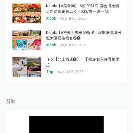
Klook:【#美食周】 6號 9PM ⏰ 都會海逸酒
店自助晚餐第二位＋$28/買一送一 🚀
Klook
-
August 06, 2026
Klook:【#推介】獨家69折💰！深圳華僑城洲
際大酒店住宿套餐🏨
Klook
-
August 06, 2026
Trip:【北上酒店🏨】一千蚊左右入住香格里
拉！
Trip
-
August 06, 2026
贊助