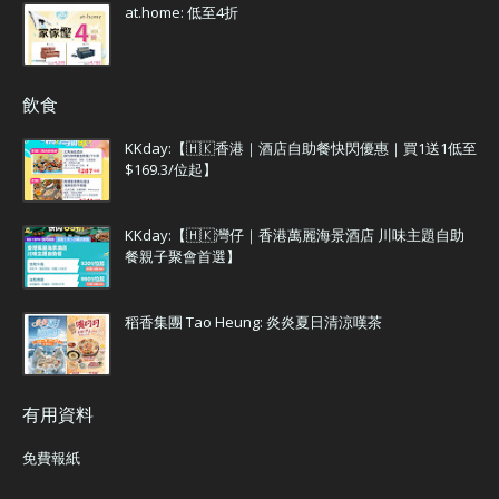
at.home: 低至4折
飲食
KKday:【🇭🇰香港｜酒店自助餐快閃優惠｜買1送1低至
$169.3/位起】
KKday:【🇭🇰灣仔｜香港萬麗海景酒店 川味主題自助
餐親子聚會首選】
稻香集團 Tao Heung: 炎炎夏日清涼嘆茶
有用資料
免費報紙