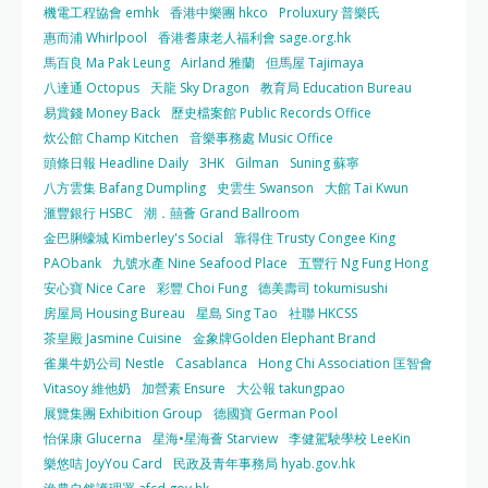
機電工程協會 emhk
香港中樂團 hkco
Proluxury 普樂氏
惠而浦 Whirlpool
香港耆康老人福利會 sage.org.hk
馬百良 Ma Pak Leung
Airland 雅蘭
但馬屋 Tajimaya
八達通 Octopus
天龍 Sky Dragon
教育局 Education Bureau
易賞錢 Money Back
歷史檔案館 Public Records Office
炊公館 Champ Kitchen
音樂事務處 Music Office
頭條日報 Headline Daily
3HK
Gilman
Suning 蘇寧
八方雲集 Bafang Dumpling
史雲生 Swanson
大館 Tai Kwun
滙豐銀行 HSBC
潮．囍薈 Grand Ballroom
金巴脷蠔城 Kimberley's Social
靠得住 Trusty Congee King
PAObank
九號水產 Nine Seafood Place
五豐行 Ng Fung Hong
安心寶 Nice Care
彩豐 Choi Fung
德美壽司 tokumisushi
房屋局 Housing Bureau
星島 Sing Tao
社聯 HKCSS
茶皇殿 Jasmine Cuisine
金象牌Golden Elephant Brand
雀巢牛奶公司 Nestle
Casablanca
Hong Chi Association 匡智會
Vitasoy 維他奶
加營素 Ensure
大公報 takungpao
展覽集團 Exhibition Group
德國寶 German Pool
怡保康 Glucerna
星海•星海薈 Starview
李健駕駛學校 LeeKin
樂悠咭 JoyYou Card
民政及青年事務局 hyab.gov.hk