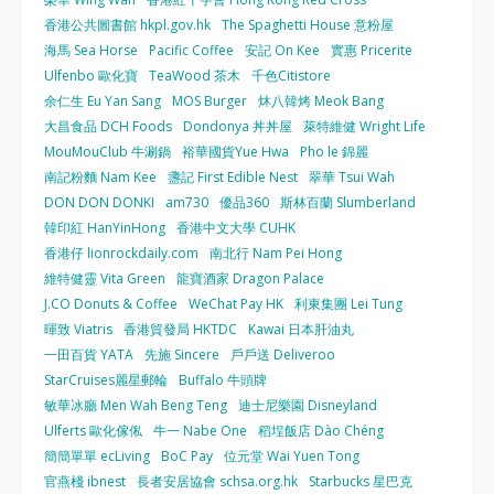
香港公共圖書館 hkpl.gov.hk
The Spaghetti House 意粉屋
海馬 Sea Horse
Pacific Coffee
安記 On Kee
實惠 Pricerite
Ulfenbo 歐化寶
TeaWood 茶木
千色Citistore
余仁生 Eu Yan Sang
MOS Burger
炑八韓烤 Meok Bang
大昌食品 DCH Foods
Dondonya 丼丼屋
萊特維健 Wright Life
MouMouClub 牛涮鍋
裕華國貨Yue Hwa
Pho le 錦麗
南記粉麵 Nam Kee
盞記 First Edible Nest
翠華 Tsui Wah
DON DON DONKI
am730
優品360
斯林百蘭 Slumberland
韓印紅 HanYinHong
香港中文大學 CUHK
香港仔 lionrockdaily.com
南北行 Nam Pei Hong
維特健靈 Vita Green
龍寶酒家 Dragon Palace
J.CO Donuts & Coffee
WeChat Pay HK
利東集團 Lei Tung
暉致 Viatris
香港貿發局 HKTDC
Kawai 日本肝油丸
一田百貨 YATA
先施 Sincere
戶戶送 Deliveroo
StarCruises麗星郵輪
Buffalo 牛頭牌
敏華冰廳 Men Wah Beng Teng
迪士尼樂園 Disneyland
Ulferts 歐化傢俬
牛一 Nabe One
稻埕飯店 Dào Chéng
簡簡單單 ecLiving
BoC Pay
位元堂 Wai Yuen Tong
官燕棧 ibnest
長者安居協會 schsa.org.hk
Starbucks 星巴克