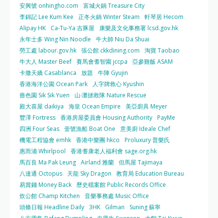
安興號 onhingho.com
富城火鍋 Treasure City
李錦記 Lee Kum Kee
正冬火鍋 Winter Steam
軒琴居 Hecom
Alipay HK
Ca-Tu-Ya 吉豚屋
康樂及文化事務署 lcsd.gov.hk
永年士多 Wing Nin Noodle
牛大帥 Niu Da Shuai
勞工處 labour.gov.hk
張公館 ckkdining.com
淘寶 Taobao
牛大人 Master Beef
賽馬會耆智園 jccpa
亞參雞飯 ASAM
卡撒天嬌 Casablanca
放題
牛陣 Gyujin
香港海洋公園 Ocean Park
人字牌救心 Kyushin
嗇色園 Sik Sik Yuen
山‧灘拯救隊 Nature Rescue
殿大喜屋 daikiya
海皇 Ocean Empire
美亞廚具 Meyer
豐澤 Fortress
香港房屋委員會 Housing Authority
PayMe
四洲 Four Seas
壹號漁船 Boat One
意美廚 Ideale Chef
機電工程協會 emhk
香港中樂團 hkco
Proluxury 普樂氏
惠而浦 Whirlpool
香港耆康老人福利會 sage.org.hk
馬百良 Ma Pak Leung
Airland 雅蘭
但馬屋 Tajimaya
八達通 Octopus
天龍 Sky Dragon
教育局 Education Bureau
易賞錢 Money Back
歷史檔案館 Public Records Office
炊公館 Champ Kitchen
音樂事務處 Music Office
頭條日報 Headline Daily
3HK
Gilman
Suning 蘇寧