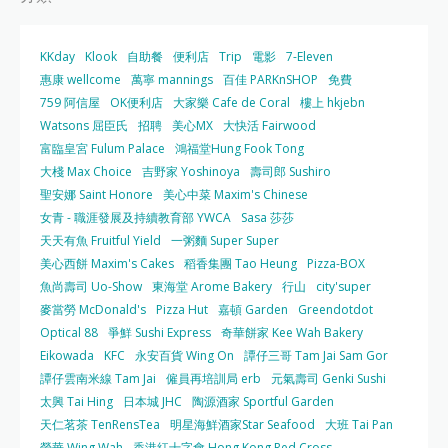
KKday
Klook
自助餐
便利店
Trip
電影
7-Eleven
惠康 wellcome
萬寧 mannings
百佳 PARKnSHOP
免費
759 阿信屋
OK便利店
大家樂 Cafe de Coral
樓上 hkjebn
Watsons 屈臣氏
招聘
美心MX
大快活 Fairwood
富臨皇宮 Fulum Palace
鴻福堂Hung Fook Tong
大棧 Max Choice
吉野家 Yoshinoya
壽司郎 Sushiro
聖安娜 Saint Honore
美心中菜 Maxim's Chinese
女青 - 職涯發展及持續教育部 YWCA
Sasa 莎莎
天天有魚 Fruitful Yield
一粥麵 Super Super
美心西餅 Maxim's Cakes
稻香集團 Tao Heung
Pizza-BOX
魚尚壽司 Uo-Show
東海堂 Arome Bakery
行山
city'super
麥當勞 McDonald's
Pizza Hut
嘉頓 Garden
Greendotdot
Optical 88
爭鮮 Sushi Express
奇華餅家 Kee Wah Bakery
Eikowada
KFC
永安百貨 Wing On
譚仔三哥 Tam Jai Sam Gor
譚仔雲南米線 Tam Jai
僱員再培訓局 erb
元氣壽司 Genki Sushi
太興 Tai Hing
日本城 JHC
陶源酒家 Sportful Garden
天仁茗茶 TenRensTea
明星海鮮酒家Star Seafood
大班 Tai Pan
榮華 Wing Wah
香港紅十字會 Hong Kong Red Cross