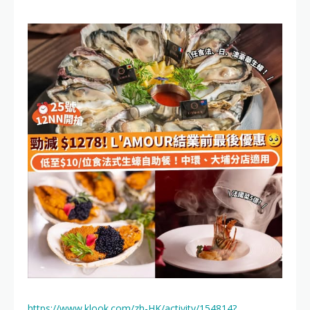
https://www.klook.com/zh-HK/activity/154814?