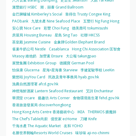
八方雲集 Bafang Dumpling
史雲生 Swanson
大館 Tai Kwun
滙豐銀行 HSBC
潮．囍薈 Grand Ballroom
金巴脷蠔城 Kimberley's Social
靠得住 Trusty Congee King
PAObank
九號水產 Nine Seafood Place
五豐行 Ng Fung Hong
安心寶 Nice Care
彩豐 Choi Fung
德美壽司 tokumisushi
房屋局 Housing Bureau
星島 Sing Tao
社聯 HKCSS
茶皇殿 Jasmine Cuisine
金象牌Golden Elephant Brand
雀巢牛奶公司 Nestle
Casablanca
Hong Chi Association 匡智會
Vitasoy 維他奶
加營素 Ensure
大公報 takungpao
展覽集團 Exhibition Group
德國寶 German Pool
怡保康 Glucerna
星海•星海薈 Starview
李健駕駛學校 LeeKin
樂悠咭 JoyYou Card
民政及青年事務局 hyab.gov.hk
漁農自然護理署 afcd.gov.hk
神燈海鮮酒家 Lantern Seafood Restaurant
艾詩 Enchanteur
華潤堂 crcare
藝趣坊 Arts Corner
食物環境衛生署 fehd.gov.hk
香港旅遊發展局 discoverhongkong
Hong Kong Arts Centre 香港藝術中心
IKEA
THERMOS 膳魔師
The Chef’s Table尚廚
億世家 ecHome
刀嘜 Knife
千海水產 The Aquatic Market
友和 YOHO
名勝世界郵輪Resorts World Cruises
味珍味 aji-no-chinmi