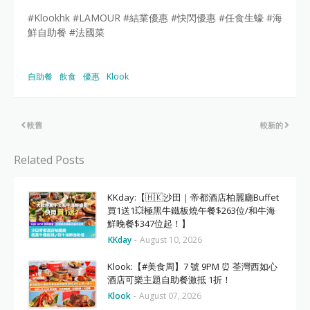
#Klookhk #LAMOUR #結業優惠 #快閃優惠 #任食生蠔 #海
鮮自助餐 #法國菜
自助餐
飲食
優惠
Klook
較舊
較新的
Related Posts
KKday:【🇭🇰沙田｜帝都酒店柏麗廳Buffet
買1送1💥極黑牛鐵板燒午餐$263位/和牛海
鮮晚餐$347位起！】
KKday
-
August 10, 2026
Klook:【#美食周】7 號 9PM ⏰ 荃灣西如心
酒店可樂主題自助餐激抵 1折！
Klook
-
August 07, 2026