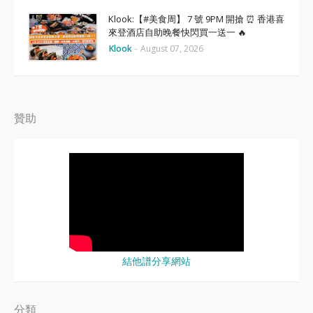
Klook:【#美食周】 7 號 9PM 開搶 ⏰ 香港喜
來登酒店自助晚餐快閃買一送一 🔥
Klook
-
August 07, 2026
贊助
結他譜分享網站
分類