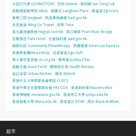
大昌行汽車 DCHMOTORS
安怡 Anlene
新同樂 Sun Tung Lok
新觀塘駕駛學院 nktds
朗豪坊 Langham Place
東瀛遊 Egl tours
東華三院 tungwah
民政事務總署 had.gov.hk
永安旅遊 Wing On Travel
添寧 Tena
港九藥房總商會 hkgcpl.com.hk
珠江橋牌 Pearl River Bridge
百樂酒店 Park Hotel
社會福利署 swd.gov.hk
織善社區 Community Philanthropy
美國運通 American Express
美麗華集團Mira eShop
自柔家居 Ego-Soft
華人廟宇委員會 ctc.org.hk
賽馬會 Jockey Club
遊艇主義 Aviva Yacht
醫務衛生局 Health Bureau
金記冰室 Urban Kitchen
雅培 Abbott
香港中文大學專業進修學院 CUSCS
香港中華文化發展聯合會 HKCCDA
香港創科展 hksciencefair
香港博物館 museums.gov.hk
香港理工大學 polyu.edu.hk
香港都會大學 hkmu.edu.hk
香港電台 RTHK
黑白 Black & White
超市