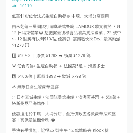
aid=16110
低至$10/位食法式生蠔自助餐🦪 中環、大埔分店適用！
由米芝蓮三星團隊打造嘅法式餐廳 L’AMOUR 將於將於 7 月
15 日結束營業😭 想把握最後機會品嚐高質法國菜，25 號中
午 12 點將有快閃$10/位 優惠⏰ 震撼嘅快閃Deal 最高勁減
$1278 💥
1️⃣ $10/位 | 原價 $1288 ➡️ 勁減 $1278 🚀
🦀 任食海鮮/ 生蠔自助餐 ＋ 法國菜5道＋ 海膽多士
2️⃣ $100/位｜原價 $898 ➡️ 勁減 $798 🚀
🦪 無限任食生蠔豪華盛宴
✅ 日本宮城生蠔 / 法國諾曼第生蠔 / 澳洲哥芬灣 ＋ 5道菜＋
塔斯曼尼亞海膽多士
優惠適用於中環、大埔分店，至抵價歎盡各款豪華法式盛
宴！真係最後機會喇 😭
手快有手慢無，記得25 號中午 12 點準時去 Klook 搶！