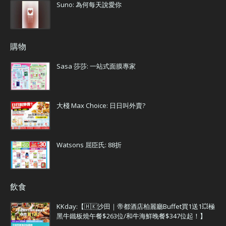
Suno: 為何每天說愛你
購物
Sasa 莎莎: 一站式面膜專家
大棧 Max Choice: 日日叫外賣?
Watsons 屈臣氏: 88折
飲食
KKday:【🇭🇰沙田｜帝都酒店柏麗廳Buffet買1送1💥極
黑牛鐵板燒午餐$263位/和牛海鮮晚餐$347位起！】