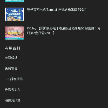
譚仔雲南米線 Tam Jai: 兩碗過橋米線 $99起
KKday:【🇭🇰尖沙咀｜香港朗廷酒店唐閣 超震撼！月
餅第2盒只需$20！】
有用資料
免費報紙
免費電台
ERB課程搜尋
香港天文台
油價資訊通