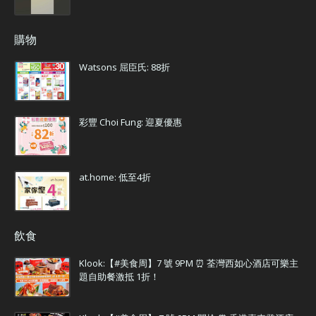
購物
Watsons 屈臣氏: 88折
彩豐 Choi Fung: 迎夏優惠
at.home: 低至4折
飲食
Klook:【#美食周】7 號 9PM ⏰ 荃灣西如心酒店可樂主
題自助餐激抵 1折！