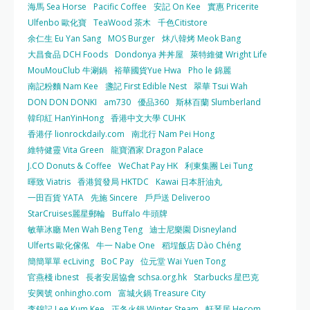
海馬 Sea Horse
Pacific Coffee
安記 On Kee
實惠 Pricerite
Ulfenbo 歐化寶
TeaWood 茶木
千色Citistore
余仁生 Eu Yan Sang
MOS Burger
炑八韓烤 Meok Bang
大昌食品 DCH Foods
Dondonya 丼丼屋
萊特維健 Wright Life
MouMouClub 牛涮鍋
裕華國貨Yue Hwa
Pho le 錦麗
南記粉麵 Nam Kee
盞記 First Edible Nest
翠華 Tsui Wah
DON DON DONKI
am730
優品360
斯林百蘭 Slumberland
韓印紅 HanYinHong
香港中文大學 CUHK
香港仔 lionrockdaily.com
南北行 Nam Pei Hong
維特健靈 Vita Green
龍寶酒家 Dragon Palace
J.CO Donuts & Coffee
WeChat Pay HK
利東集團 Lei Tung
暉致 Viatris
香港貿發局 HKTDC
Kawai 日本肝油丸
一田百貨 YATA
先施 Sincere
戶戶送 Deliveroo
StarCruises麗星郵輪
Buffalo 牛頭牌
敏華冰廳 Men Wah Beng Teng
迪士尼樂園 Disneyland
Ulferts 歐化傢俬
牛一 Nabe One
稻埕飯店 Dào Chéng
簡簡單單 ecLiving
BoC Pay
位元堂 Wai Yuen Tong
官燕棧 ibnest
長者安居協會 schsa.org.hk
Starbucks 星巴克
安興號 onhingho.com
富城火鍋 Treasure City
李錦記 Lee Kum Kee
正冬火鍋 Winter Steam
軒琴居 Hecom