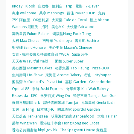
KKday
Klook
自助餐
便利店
Trip
電影
7-Eleven
惠康 wellcome
萬寧 mannings
百佳 PARKnSHOP
免費
759 阿信屋
OK便利店
大家樂 Cafe de Coral
樓上 hkjebn
Watsons 屈臣氏
招聘
美心MX
大快活 Fairwood
富臨皇宮 Fulum Palace
鴻福堂Hung Fook Tong
大棧 Max Choice
吉野家 Yoshinoya
壽司郎 Sushiro
聖安娜 Saint Honore
美心中菜 Maxim's Chinese
女青 - 職涯發展及持續教育部 YWCA
Sasa 莎莎
天天有魚 Fruitful Yield
一粥麵 Super Super
美心西餅 Maxim's Cakes
稻香集團 Tao Heung
Pizza-BOX
魚尚壽司 Uo-Show
東海堂 Arome Bakery
行山
city'super
麥當勞 McDonald's
Pizza Hut
嘉頓 Garden
Greendotdot
Optical 88
爭鮮 Sushi Express
奇華餅家 Kee Wah Bakery
Eikowada
KFC
永安百貨 Wing On
譚仔三哥 Tam Jai Sam Gor
僱員再培訓局 erb
譚仔雲南米線 Tam Jai
元氣壽司 Genki Sushi
太興 Tai Hing
日本城 JHC
陶源酒家 Sportful Garden
天仁茗茶 TenRensTea
明星海鮮酒家Star Seafood
大班 Tai Pan
榮華 Wing Wah
香港紅十字會 Hong Kong Red Cross
香港公共圖書館 hkpl.gov.hk
The Spaghetti House 意粉屋