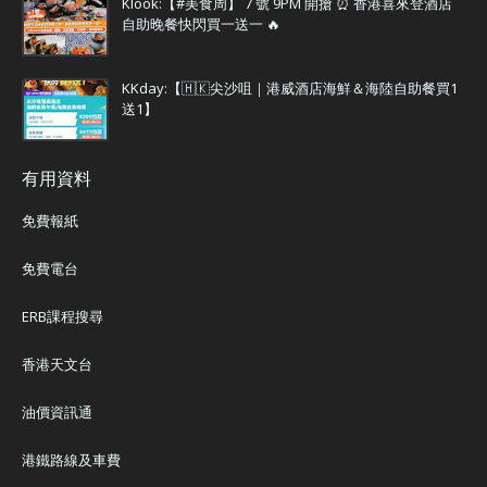
Klook:【#美食周】 7 號 9PM 開搶 ⏰ 香港喜來登酒店
自助晚餐快閃買一送一 🔥
KKday:【🇭🇰尖沙咀｜港威酒店海鮮＆海陸自助餐買1
送1】
有用資料
免費報紙
免費電台
ERB課程搜尋
香港天文台
油價資訊通
港鐵路線及車費