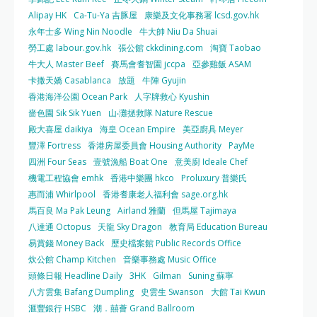
Alipay HK
Ca-Tu-Ya 吉豚屋
康樂及文化事務署 lcsd.gov.hk
永年士多 Wing Nin Noodle
牛大帥 Niu Da Shuai
勞工處 labour.gov.hk
張公館 ckkdining.com
淘寶 Taobao
牛大人 Master Beef
賽馬會耆智園 jccpa
亞參雞飯 ASAM
卡撒天嬌 Casablanca
放題
牛陣 Gyujin
香港海洋公園 Ocean Park
人字牌救心 Kyushin
嗇色園 Sik Sik Yuen
山‧灘拯救隊 Nature Rescue
殿大喜屋 daikiya
海皇 Ocean Empire
美亞廚具 Meyer
豐澤 Fortress
香港房屋委員會 Housing Authority
PayMe
四洲 Four Seas
壹號漁船 Boat One
意美廚 Ideale Chef
機電工程協會 emhk
香港中樂團 hkco
Proluxury 普樂氏
惠而浦 Whirlpool
香港耆康老人福利會 sage.org.hk
馬百良 Ma Pak Leung
Airland 雅蘭
但馬屋 Tajimaya
八達通 Octopus
天龍 Sky Dragon
教育局 Education Bureau
易賞錢 Money Back
歷史檔案館 Public Records Office
炊公館 Champ Kitchen
音樂事務處 Music Office
頭條日報 Headline Daily
3HK
Gilman
Suning 蘇寧
八方雲集 Bafang Dumpling
史雲生 Swanson
大館 Tai Kwun
滙豐銀行 HSBC
潮．囍薈 Grand Ballroom