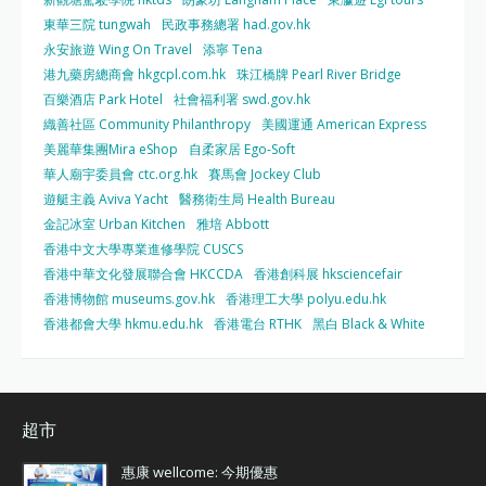
東華三院 tungwah
民政事務總署 had.gov.hk
永安旅遊 Wing On Travel
添寧 Tena
港九藥房總商會 hkgcpl.com.hk
珠江橋牌 Pearl River Bridge
百樂酒店 Park Hotel
社會福利署 swd.gov.hk
織善社區 Community Philanthropy
美國運通 American Express
美麗華集團Mira eShop
自柔家居 Ego-Soft
華人廟宇委員會 ctc.org.hk
賽馬會 Jockey Club
遊艇主義 Aviva Yacht
醫務衛生局 Health Bureau
金記冰室 Urban Kitchen
雅培 Abbott
香港中文大學專業進修學院 CUSCS
香港中華文化發展聯合會 HKCCDA
香港創科展 hksciencefair
香港博物館 museums.gov.hk
香港理工大學 polyu.edu.hk
香港都會大學 hkmu.edu.hk
香港電台 RTHK
黑白 Black & White
超市
惠康 wellcome: 今期優惠