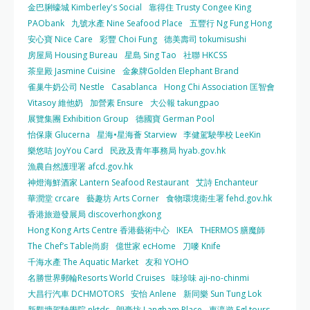
金巴脷蠔城 Kimberley's Social
靠得住 Trusty Congee King
PAObank
九號水產 Nine Seafood Place
五豐行 Ng Fung Hong
安心寶 Nice Care
彩豐 Choi Fung
德美壽司 tokumisushi
房屋局 Housing Bureau
星島 Sing Tao
社聯 HKCSS
茶皇殿 Jasmine Cuisine
金象牌Golden Elephant Brand
雀巢牛奶公司 Nestle
Casablanca
Hong Chi Association 匡智會
Vitasoy 維他奶
加營素 Ensure
大公報 takungpao
展覽集團 Exhibition Group
德國寶 German Pool
怡保康 Glucerna
星海•星海薈 Starview
李健駕駛學校 LeeKin
樂悠咭 JoyYou Card
民政及青年事務局 hyab.gov.hk
漁農自然護理署 afcd.gov.hk
神燈海鮮酒家 Lantern Seafood Restaurant
艾詩 Enchanteur
華潤堂 crcare
藝趣坊 Arts Corner
食物環境衛生署 fehd.gov.hk
香港旅遊發展局 discoverhongkong
Hong Kong Arts Centre 香港藝術中心
IKEA
THERMOS 膳魔師
The Chef’s Table尚廚
億世家 ecHome
刀嘜 Knife
千海水產 The Aquatic Market
友和 YOHO
名勝世界郵輪Resorts World Cruises
味珍味 aji-no-chinmi
大昌行汽車 DCHMOTORS
安怡 Anlene
新同樂 Sun Tung Lok
新觀塘駕駛學院 nktds
朗豪坊 Langham Place
東瀛遊 Egl tours