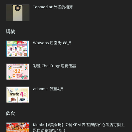
Topmediai: 外婆的相簿
購物
Watsons 屈臣氏: 88折
彩豐 Choi Fung: 迎夏優惠
at.home: 低至4折
飲食
Klook:【#美食周】7 號 9PM ⏰ 荃灣西如心酒店可樂主
題自助餐激抵 1折！