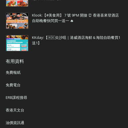
Klook:【#美食周】 7 號 9PM 開搶 ⏰ 香港喜來登酒店
自助晚餐快閃買一送一 🔥
KKday:【🇭🇰尖沙咀｜港威酒店海鮮＆海陸自助餐買1
送1】
有用資料
免費報紙
免費電台
ERB課程搜尋
香港天文台
油價資訊通