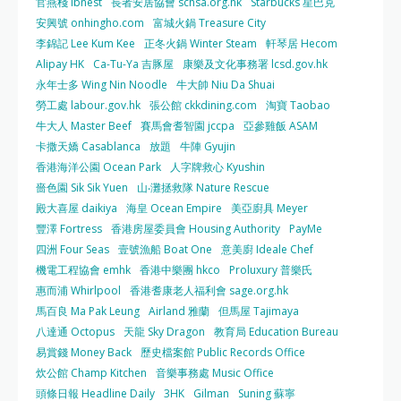
官燕棧 ibnest
長者安居協會 schsa.org.hk
Starbucks 星巴克
安興號 onhingho.com
富城火鍋 Treasure City
李錦記 Lee Kum Kee
正冬火鍋 Winter Steam
軒琴居 Hecom
Alipay HK
Ca-Tu-Ya 吉豚屋
康樂及文化事務署 lcsd.gov.hk
永年士多 Wing Nin Noodle
牛大帥 Niu Da Shuai
勞工處 labour.gov.hk
張公館 ckkdining.com
淘寶 Taobao
牛大人 Master Beef
賽馬會耆智園 jccpa
亞參雞飯 ASAM
卡撒天嬌 Casablanca
放題
牛陣 Gyujin
香港海洋公園 Ocean Park
人字牌救心 Kyushin
嗇色園 Sik Sik Yuen
山‧灘拯救隊 Nature Rescue
殿大喜屋 daikiya
海皇 Ocean Empire
美亞廚具 Meyer
豐澤 Fortress
香港房屋委員會 Housing Authority
PayMe
四洲 Four Seas
壹號漁船 Boat One
意美廚 Ideale Chef
機電工程協會 emhk
香港中樂團 hkco
Proluxury 普樂氏
惠而浦 Whirlpool
香港耆康老人福利會 sage.org.hk
馬百良 Ma Pak Leung
Airland 雅蘭
但馬屋 Tajimaya
八達通 Octopus
天龍 Sky Dragon
教育局 Education Bureau
易賞錢 Money Back
歷史檔案館 Public Records Office
炊公館 Champ Kitchen
音樂事務處 Music Office
頭條日報 Headline Daily
3HK
Gilman
Suning 蘇寧