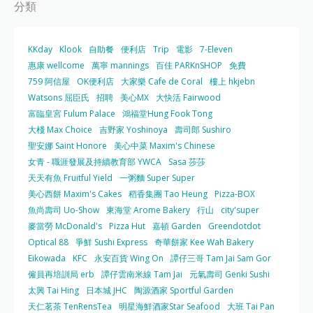
分類
KKday
Klook
自助餐
便利店
Trip
電影
7-Eleven
惠康 wellcome
萬寧 mannings
百佳 PARKnSHOP
免費
759 阿信屋
OK便利店
大家樂 Cafe de Coral
樓上 hkjebn
Watsons 屈臣氏
招聘
美心MX
大快活 Fairwood
富臨皇宮 Fulum Palace
鴻福堂Hung Fook Tong
大棧 Max Choice
吉野家 Yoshinoya
壽司郎 Sushiro
聖安娜 Saint Honore
美心中菜 Maxim's Chinese
女青 - 職涯發展及持續教育部 YWCA
Sasa 莎莎
天天有魚 Fruitful Yield
一粥麵 Super Super
美心西餅 Maxim's Cakes
稻香集團 Tao Heung
Pizza-BOX
魚尚壽司 Uo-Show
東海堂 Arome Bakery
行山
city'super
麥當勞 McDonald's
Pizza Hut
嘉頓 Garden
Greendotdot
Optical 88
爭鮮 Sushi Express
奇華餅家 Kee Wah Bakery
Eikowada
KFC
永安百貨 Wing On
譚仔三哥 Tam Jai Sam Gor
僱員再培訓局 erb
譚仔雲南米線 Tam Jai
元氣壽司 Genki Sushi
太興 Tai Hing
日本城 JHC
陶源酒家 Sportful Garden
天仁茗茶 TenRensTea
明星海鮮酒家Star Seafood
大班 Tai Pan