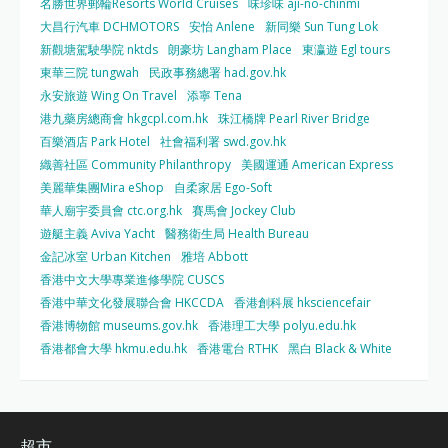
名勝世界郵輪Resorts World Cruises
味珍味 aji-no-chinmi
大昌行汽車 DCHMOTORS
安怡 Anlene
新同樂 Sun Tung Lok
新觀塘駕駛學院 nktds
朗豪坊 Langham Place
東瀛遊 Egl tours
東華三院 tungwah
民政事務總署 had.gov.hk
永安旅遊 Wing On Travel
添寧 Tena
港九藥房總商會 hkgcpl.com.hk
珠江橋牌 Pearl River Bridge
百樂酒店 Park Hotel
社會福利署 swd.gov.hk
織善社區 Community Philanthropy
美國運通 American Express
美麗華集團Mira eShop
自柔家居 Ego-Soft
華人廟宇委員會 ctc.org.hk
賽馬會 Jockey Club
遊艇主義 Aviva Yacht
醫務衛生局 Health Bureau
金記冰室 Urban Kitchen
雅培 Abbott
香港中文大學專業進修學院 CUSCS
香港中華文化發展聯合會 HKCCDA
香港創科展 hksciencefair
香港博物館 museums.gov.hk
香港理工大學 polyu.edu.hk
香港都會大學 hkmu.edu.hk
香港電台 RTHK
黑白 Black & White
超市