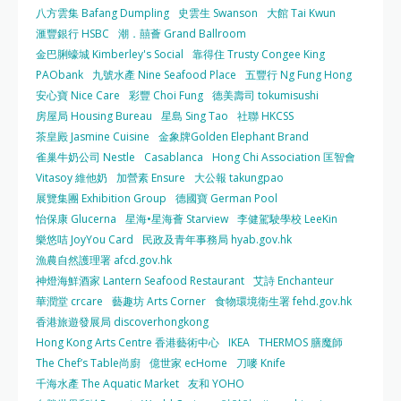
八方雲集 Bafang Dumpling
史雲生 Swanson
大館 Tai Kwun
滙豐銀行 HSBC
潮．囍薈 Grand Ballroom
金巴脷蠔城 Kimberley's Social
靠得住 Trusty Congee King
PAObank
九號水產 Nine Seafood Place
五豐行 Ng Fung Hong
安心寶 Nice Care
彩豐 Choi Fung
德美壽司 tokumisushi
房屋局 Housing Bureau
星島 Sing Tao
社聯 HKCSS
茶皇殿 Jasmine Cuisine
金象牌Golden Elephant Brand
雀巢牛奶公司 Nestle
Casablanca
Hong Chi Association 匡智會
Vitasoy 維他奶
加營素 Ensure
大公報 takungpao
展覽集團 Exhibition Group
德國寶 German Pool
怡保康 Glucerna
星海•星海薈 Starview
李健駕駛學校 LeeKin
樂悠咭 JoyYou Card
民政及青年事務局 hyab.gov.hk
漁農自然護理署 afcd.gov.hk
神燈海鮮酒家 Lantern Seafood Restaurant
艾詩 Enchanteur
華潤堂 crcare
藝趣坊 Arts Corner
食物環境衛生署 fehd.gov.hk
香港旅遊發展局 discoverhongkong
Hong Kong Arts Centre 香港藝術中心
IKEA
THERMOS 膳魔師
The Chef’s Table尚廚
億世家 ecHome
刀嘜 Knife
千海水產 The Aquatic Market
友和 YOHO