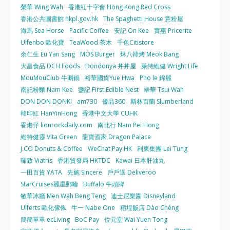
榮華 Wing Wah
香港紅十字會 Hong Kong Red Cross
香港公共圖書館 hkpl.gov.hk
The Spaghetti House 意粉屋
海馬 Sea Horse
Pacific Coffee
安記 On Kee
實惠 Pricerite
Ulfenbo 歐化寶
TeaWood 茶木
千色Citistore
余仁生 Eu Yan Sang
MOS Burger
炑八韓烤 Meok Bang
大昌食品 DCH Foods
Dondonya 丼丼屋
萊特維健 Wright Life
MouMouClub 牛涮鍋
裕華國貨Yue Hwa
Pho le 錦麗
南記粉麵 Nam Kee
盞記 First Edible Nest
翠華 Tsui Wah
DON DON DONKI
am730
優品360
斯林百蘭 Slumberland
韓印紅 HanYinHong
香港中文大學 CUHK
香港仔 lionrockdaily.com
南北行 Nam Pei Hong
維特健靈 Vita Green
龍寶酒家 Dragon Palace
J.CO Donuts & Coffee
WeChat Pay HK
利東集團 Lei Tung
暉致 Viatris
香港貿發局 HKTDC
Kawai 日本肝油丸
一田百貨 YATA
先施 Sincere
戶戶送 Deliveroo
StarCruises麗星郵輪
Buffalo 牛頭牌
敏華冰廳 Men Wah Beng Teng
迪士尼樂園 Disneyland
Ulferts 歐化傢俬
牛一 Nabe One
稻埕飯店 Dào Chéng
簡簡單單 ecLiving
BoC Pay
位元堂 Wai Yuen Tong