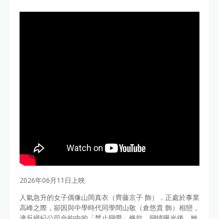
2026年06月11日上映
人氣急升的女子偶像山岡真衣（齊藤京子 飾），正處於事業
高峰之際，卻因與中學時代同學間山敬（倉悠貴 飾）相戀，
違反經紀公司合約中的「禁止戀愛」條款。戀情曝光後，她