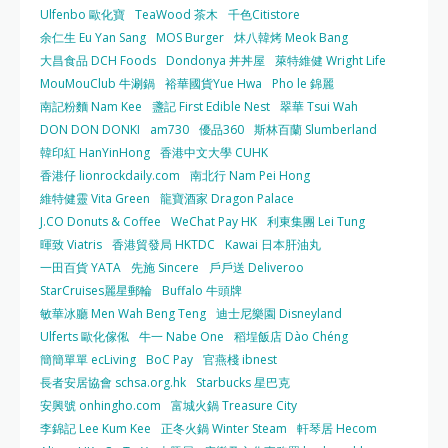
Ulfenbo 歐化寶
TeaWood 茶木
千色Citistore
余仁生 Eu Yan Sang
MOS Burger
炑八韓烤 Meok Bang
大昌食品 DCH Foods
Dondonya 丼丼屋
萊特維健 Wright Life
MouMouClub 牛涮鍋
裕華國貨Yue Hwa
Pho le 錦麗
南記粉麵 Nam Kee
盞記 First Edible Nest
翠華 Tsui Wah
DON DON DONKI
am730
優品360
斯林百蘭 Slumberland
韓印紅 HanYinHong
香港中文大學 CUHK
香港仔 lionrockdaily.com
南北行 Nam Pei Hong
維特健靈 Vita Green
龍寶酒家 Dragon Palace
J.CO Donuts & Coffee
WeChat Pay HK
利東集團 Lei Tung
暉致 Viatris
香港貿發局 HKTDC
Kawai 日本肝油丸
一田百貨 YATA
先施 Sincere
戶戶送 Deliveroo
StarCruises麗星郵輪
Buffalo 牛頭牌
敏華冰廳 Men Wah Beng Teng
迪士尼樂園 Disneyland
Ulferts 歐化傢俬
牛一 Nabe One
稻埕飯店 Dào Chéng
簡簡單單 ecLiving
BoC Pay
官燕棧 ibnest
長者安居協會 schsa.org.hk
Starbucks 星巴克
安興號 onhingho.com
富城火鍋 Treasure City
李錦記 Lee Kum Kee
正冬火鍋 Winter Steam
軒琴居 Hecom