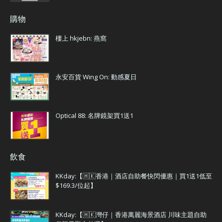
購物
樓上 hkjebn: 燕窩
永安百貨 Wing On: 動感夏日
Optical 88: 名牌鏡架買1送1
飲食
KKday:【🇭🇰香港｜酒店自助餐快閃優惠｜買1送1低至
$169.3/位起】
KKday:【🇭🇰灣仔｜香港萬麗海景酒店 川味主題自助