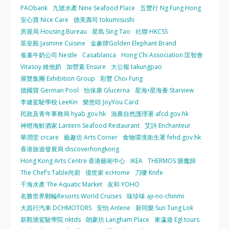
PAObank
九號水產 Nine Seafood Place
五豐行 Ng Fung Hong
安心寶 Nice Care
德美壽司 tokumisushi
房屋局 Housing Bureau
星島 Sing Tao
社聯 HKCSS
茶皇殿 Jasmine Cuisine
金象牌Golden Elephant Brand
雀巢牛奶公司 Nestle
Casablanca
Hong Chi Association 匡智會
Vitasoy 維他奶
加營素 Ensure
大公報 takungpao
展覽集團 Exhibition Group
彩豐 Choi Fung
德國寶 German Pool
怡保康 Glucerna
星海•星海薈 Starview
李健駕駛學校 LeeKin
樂悠咭 JoyYou Card
民政及青年事務局 hyab.gov.hk
漁農自然護理署 afcd.gov.hk
神燈海鮮酒家 Lantern Seafood Restaurant
艾詩 Enchanteur
華潤堂 crcare
藝趣坊 Arts Corner
食物環境衛生署 fehd.gov.hk
香港旅遊發展局 discoverhongkong
Hong Kong Arts Centre 香港藝術中心
IKEA
THERMOS 膳魔師
The Chef’s Table尚廚
億世家 ecHome
刀嘜 Knife
千海水產 The Aquatic Market
友和 YOHO
名勝世界郵輪Resorts World Cruises
味珍味 aji-no-chinmi
大昌行汽車 DCHMOTORS
安怡 Anlene
新同樂 Sun Tung Lok
新觀塘駕駛學院 nktds
朗豪坊 Langham Place
東瀛遊 Egl tours