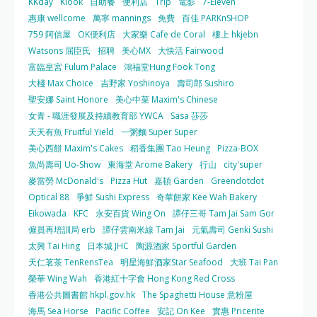
KKday
Klook
自助餐
便利店
Trip
電影
7-Eleven
惠康 wellcome
萬寧 mannings
免費
百佳 PARKnSHOP
759 阿信屋
OK便利店
大家樂 Cafe de Coral
樓上 hkjebn
Watsons 屈臣氏
招聘
美心MX
大快活 Fairwood
富臨皇宮 Fulum Palace
鴻福堂Hung Fook Tong
大棧 Max Choice
吉野家 Yoshinoya
壽司郎 Sushiro
聖安娜 Saint Honore
美心中菜 Maxim's Chinese
女青 - 職涯發展及持續教育部 YWCA
Sasa 莎莎
天天有魚 Fruitful Yield
一粥麵 Super Super
美心西餅 Maxim's Cakes
稻香集團 Tao Heung
Pizza-BOX
魚尚壽司 Uo-Show
東海堂 Arome Bakery
行山
city'super
麥當勞 McDonald's
Pizza Hut
嘉頓 Garden
Greendotdot
Optical 88
爭鮮 Sushi Express
奇華餅家 Kee Wah Bakery
Eikowada
KFC
永安百貨 Wing On
譚仔三哥 Tam Jai Sam Gor
僱員再培訓局 erb
譚仔雲南米線 Tam Jai
元氣壽司 Genki Sushi
太興 Tai Hing
日本城 JHC
陶源酒家 Sportful Garden
天仁茗茶 TenRensTea
明星海鮮酒家Star Seafood
大班 Tai Pan
榮華 Wing Wah
香港紅十字會 Hong Kong Red Cross
香港公共圖書館 hkpl.gov.hk
The Spaghetti House 意粉屋
海馬 Sea Horse
Pacific Coffee
安記 On Kee
實惠 Pricerite