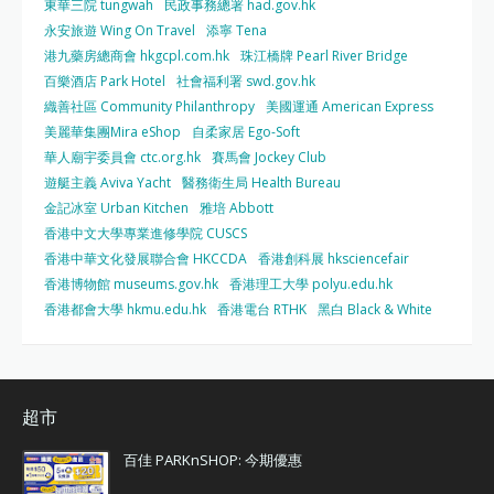
東華三院 tungwah
民政事務總署 had.gov.hk
永安旅遊 Wing On Travel
添寧 Tena
港九藥房總商會 hkgcpl.com.hk
珠江橋牌 Pearl River Bridge
百樂酒店 Park Hotel
社會福利署 swd.gov.hk
織善社區 Community Philanthropy
美國運通 American Express
美麗華集團Mira eShop
自柔家居 Ego-Soft
華人廟宇委員會 ctc.org.hk
賽馬會 Jockey Club
遊艇主義 Aviva Yacht
醫務衛生局 Health Bureau
金記冰室 Urban Kitchen
雅培 Abbott
香港中文大學專業進修學院 CUSCS
香港中華文化發展聯合會 HKCCDA
香港創科展 hksciencefair
香港博物館 museums.gov.hk
香港理工大學 polyu.edu.hk
香港都會大學 hkmu.edu.hk
香港電台 RTHK
黑白 Black & White
超市
百佳 PARKnSHOP: 今期優惠