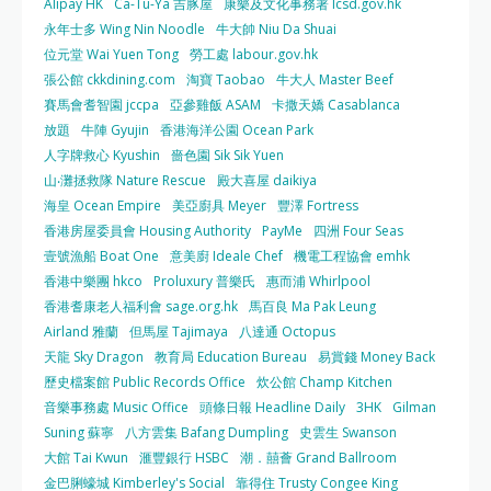
Alipay HK
Ca-Tu-Ya 吉豚屋
康樂及文化事務署 lcsd.gov.hk
永年士多 Wing Nin Noodle
牛大帥 Niu Da Shuai
位元堂 Wai Yuen Tong
勞工處 labour.gov.hk
張公館 ckkdining.com
淘寶 Taobao
牛大人 Master Beef
賽馬會耆智園 jccpa
亞參雞飯 ASAM
卡撒天嬌 Casablanca
放題
牛陣 Gyujin
香港海洋公園 Ocean Park
人字牌救心 Kyushin
嗇色園 Sik Sik Yuen
山‧灘拯救隊 Nature Rescue
殿大喜屋 daikiya
海皇 Ocean Empire
美亞廚具 Meyer
豐澤 Fortress
香港房屋委員會 Housing Authority
PayMe
四洲 Four Seas
壹號漁船 Boat One
意美廚 Ideale Chef
機電工程協會 emhk
香港中樂團 hkco
Proluxury 普樂氏
惠而浦 Whirlpool
香港耆康老人福利會 sage.org.hk
馬百良 Ma Pak Leung
Airland 雅蘭
但馬屋 Tajimaya
八達通 Octopus
天龍 Sky Dragon
教育局 Education Bureau
易賞錢 Money Back
歷史檔案館 Public Records Office
炊公館 Champ Kitchen
音樂事務處 Music Office
頭條日報 Headline Daily
3HK
Gilman
Suning 蘇寧
八方雲集 Bafang Dumpling
史雲生 Swanson
大館 Tai Kwun
滙豐銀行 HSBC
潮．囍薈 Grand Ballroom
金巴脷蠔城 Kimberley's Social
靠得住 Trusty Congee King