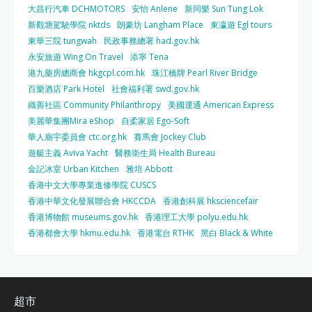
大昌行汽車 DCHMOTORS
安怡 Anlene
新同樂 Sun Tung Lok
新觀塘駕駛學院 nktds
朗豪坊 Langham Place
東瀛遊 Egl tours
東華三院 tungwah
民政事務總署 had.gov.hk
永安旅遊 Wing On Travel
添寧 Tena
港九藥房總商會 hkgcpl.com.hk
珠江橋牌 Pearl River Bridge
百樂酒店 Park Hotel
社會福利署 swd.gov.hk
織善社區 Community Philanthropy
美國運通 American Express
美麗華集團Mira eShop
自柔家居 Ego-Soft
華人廟宇委員會 ctc.org.hk
賽馬會 Jockey Club
遊艇主義 Aviva Yacht
醫務衛生局 Health Bureau
金記冰室 Urban Kitchen
雅培 Abbott
香港中文大學專業進修學院 CUSCS
香港中華文化發展聯合會 HKCCDA
香港創科展 hksciencefair
香港博物館 museums.gov.hk
香港理工大學 polyu.edu.hk
香港都會大學 hkmu.edu.hk
香港電台 RTHK
黑白 Black & White
超市