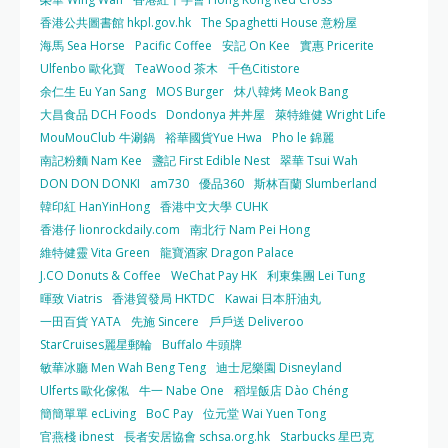
香港公共圖書館 hkpl.gov.hk
The Spaghetti House 意粉屋
海馬 Sea Horse
Pacific Coffee
安記 On Kee
實惠 Pricerite
Ulfenbo 歐化寶
TeaWood 茶木
千色Citistore
余仁生 Eu Yan Sang
MOS Burger
炑八韓烤 Meok Bang
大昌食品 DCH Foods
Dondonya 丼丼屋
萊特維健 Wright Life
MouMouClub 牛涮鍋
裕華國貨Yue Hwa
Pho le 錦麗
南記粉麵 Nam Kee
盞記 First Edible Nest
翠華 Tsui Wah
DON DON DONKI
am730
優品360
斯林百蘭 Slumberland
韓印紅 HanYinHong
香港中文大學 CUHK
香港仔 lionrockdaily.com
南北行 Nam Pei Hong
維特健靈 Vita Green
龍寶酒家 Dragon Palace
J.CO Donuts & Coffee
WeChat Pay HK
利東集團 Lei Tung
暉致 Viatris
香港貿發局 HKTDC
Kawai 日本肝油丸
一田百貨 YATA
先施 Sincere
戶戶送 Deliveroo
StarCruises麗星郵輪
Buffalo 牛頭牌
敏華冰廳 Men Wah Beng Teng
迪士尼樂園 Disneyland
Ulferts 歐化傢俬
牛一 Nabe One
稻埕飯店 Dào Chéng
簡簡單單 ecLiving
BoC Pay
位元堂 Wai Yuen Tong
官燕棧 ibnest
長者安居協會 schsa.org.hk
Starbucks 星巴克