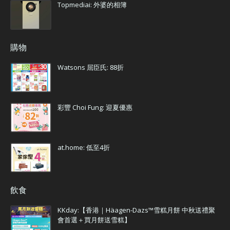
Topmediai: 外婆的相簿
購物
Watsons 屈臣氏: 88折
彩豐 Choi Fung: 迎夏優惠
at.home: 低至4折
飲食
KKday:【香港｜Häagen-Dazs™雪糕月餅 中秋送禮聚
會首選＋買月餅送雪糕】