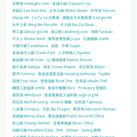
安興號 onhingho.com
富城火鍋 Treasure City
李錦記 Lee Kum Kee
正冬火鍋 Winter Steam
軒琴居 Hecom
Alipay HK
Ca-Tu-Ya 吉豚屋
康樂及文化事務署 lcsd.gov.hk
永年士多 Wing Nin Noodle
牛大帥 Niu Da Shuai
勞工處 labour.gov.hk
張公館 ckkdining.com
淘寶 Taobao
牛大人 Master Beef
賽馬會耆智園 jccpa
亞參雞飯 ASAM
卡撒天嬌 Casablanca
放題
牛陣 Gyujin
香港海洋公園 Ocean Park
人字牌救心 Kyushin
嗇色園 Sik Sik Yuen
山‧灘拯救隊 Nature Rescue
殿大喜屋 daikiya
海皇 Ocean Empire
美亞廚具 Meyer
豐澤 Fortress
香港房屋委員會 Housing Authority
PayMe
四洲 Four Seas
壹號漁船 Boat One
意美廚 Ideale Chef
機電工程協會 emhk
香港中樂團 hkco
Proluxury 普樂氏
惠而浦 Whirlpool
香港耆康老人福利會 sage.org.hk
馬百良 Ma Pak Leung
Airland 雅蘭
但馬屋 Tajimaya
八達通 Octopus
天龍 Sky Dragon
教育局 Education Bureau
易賞錢 Money Back
歷史檔案館 Public Records Office
炊公館 Champ Kitchen
音樂事務處 Music Office
頭條日報 Headline Daily
3HK
Gilman
Suning 蘇寧