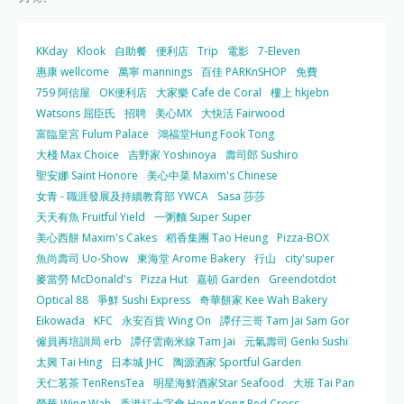
KKday
Klook
自助餐
便利店
Trip
電影
7-Eleven
惠康 wellcome
萬寧 mannings
百佳 PARKnSHOP
免費
759 阿信屋
OK便利店
大家樂 Cafe de Coral
樓上 hkjebn
Watsons 屈臣氏
招聘
美心MX
大快活 Fairwood
富臨皇宮 Fulum Palace
鴻福堂Hung Fook Tong
大棧 Max Choice
吉野家 Yoshinoya
壽司郎 Sushiro
聖安娜 Saint Honore
美心中菜 Maxim's Chinese
女青 - 職涯發展及持續教育部 YWCA
Sasa 莎莎
天天有魚 Fruitful Yield
一粥麵 Super Super
美心西餅 Maxim's Cakes
稻香集團 Tao Heung
Pizza-BOX
魚尚壽司 Uo-Show
東海堂 Arome Bakery
行山
city'super
麥當勞 McDonald's
Pizza Hut
嘉頓 Garden
Greendotdot
Optical 88
爭鮮 Sushi Express
奇華餅家 Kee Wah Bakery
Eikowada
KFC
永安百貨 Wing On
譚仔三哥 Tam Jai Sam Gor
僱員再培訓局 erb
譚仔雲南米線 Tam Jai
元氣壽司 Genki Sushi
太興 Tai Hing
日本城 JHC
陶源酒家 Sportful Garden
天仁茗茶 TenRensTea
明星海鮮酒家Star Seafood
大班 Tai Pan
榮華 Wing Wah
香港紅十字會 Hong Kong Red Cross