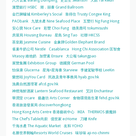
八方雲集 Bafang Dumpling
史雲生 Swanson
大館 Tai Kwun
滙豐銀行 HSBC
潮．囍薈 Grand Ballroom
金巴脷蠔城 Kimberley's Social
靠得住 Trusty Congee King
PAObank
九號水產 Nine Seafood Place
五豐行 Ng Fung Hong
安心寶 Nice Care
彩豐 Choi Fung
德美壽司 tokumisushi
房屋局 Housing Bureau
星島 Sing Tao
社聯 HKCSS
茶皇殿 Jasmine Cuisine
金象牌Golden Elephant Brand
雀巢牛奶公司 Nestle
Casablanca
Hong Chi Association 匡智會
Vitasoy 維他奶
加營素 Ensure
大公報 takungpao
展覽集團 Exhibition Group
德國寶 German Pool
怡保康 Glucerna
星海•星海薈 Starview
李健駕駛學校 LeeKin
樂悠咭 JoyYou Card
民政及青年事務局 hyab.gov.hk
漁農自然護理署 afcd.gov.hk
神燈海鮮酒家 Lantern Seafood Restaurant
艾詩 Enchanteur
華潤堂 crcare
藝趣坊 Arts Corner
食物環境衛生署 fehd.gov.hk
香港旅遊發展局 discoverhongkong
Hong Kong Arts Centre 香港藝術中心
IKEA
THERMOS 膳魔師
The Chef’s Table尚廚
億世家 ecHome
刀嘜 Knife
千海水產 The Aquatic Market
友和 YOHO
名勝世界郵輪Resorts World Cruises
味珍味 aji-no-chinmi