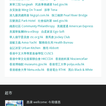
東華三院 tungwah
民政事務總署 had.gov.hk
永安旅遊 Wing On Travel
添寧 Tena
港九藥房總商會 hkgcpl.com.hk
珠江橋牌 Pearl River Bridge
百樂酒店 Park Hotel
社會福利署 swd.gov.hk
織善社區 Community Philanthropy
美國運通 American Express
美麗華集團Mira eShop
自柔家居 Ego-Soft
華人廟宇委員會 ctc.org.hk
賽馬會 Jockey Club
遊艇主義 Aviva Yacht
醫務衛生局 Health Bureau
金記冰室 Urban Kitchen
雅培 Abbott
香港中文大學專業進修學院 CUSCS
香港中華文化發展聯合會 HKCCDA
香港創科展 hksciencefair
香港博物館 museums.gov.hk
香港理工大學 polyu.edu.hk
香港都會大學 hkmu.edu.hk
香港電台 RTHK
黑白 Black & White
超市
惠康 wellcome: 今期優惠