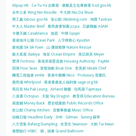
Alipay HK
Ca-Tu-Ya 吉豚屋
康樂及文化事務署 lcsd.gov.hk
永年士多 Wing Nin Noodle
牛大帥 Niu Da Shuai
勞工處 labour.gov.hk
張公館 ckkdining.com
淘寶 Taobao
牛大人 Master Beef
賽馬會耆智園 jccpa
亞參雞飯 ASAM
卡撒天嬌 Casablanca
放題
牛陣 Gyujin
香港海洋公園 Ocean Park
人字牌救心 Kyushin
嗇色園 Sik Sik Yuen
山‧灘拯救隊 Nature Rescue
殿大喜屋 daikiya
海皇 Ocean Empire
美亞廚具 Meyer
豐澤 Fortress
香港房屋委員會 Housing Authority
PayMe
四洲 Four Seas
壹號漁船 Boat One
意美廚 Ideale Chef
機電工程協會 emhk
香港中樂團 hkco
Proluxury 普樂氏
惠而浦 Whirlpool
香港耆康老人福利會 sage.org.hk
馬百良 Ma Pak Leung
Airland 雅蘭
但馬屋 Tajimaya
八達通 Octopus
天龍 Sky Dragon
教育局 Education Bureau
易賞錢 Money Back
歷史檔案館 Public Records Office
炊公館 Champ Kitchen
音樂事務處 Music Office
頭條日報 Headline Daily
3HK
Gilman
Suning 蘇寧
八方雲集 Bafang Dumpling
史雲生 Swanson
大館 Tai Kwun
滙豐銀行 HSBC
潮．囍薈 Grand Ballroom