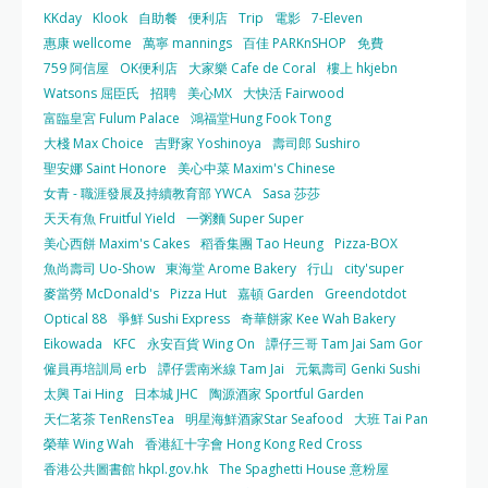
KKday
Klook
自助餐
便利店
Trip
電影
7-Eleven
惠康 wellcome
萬寧 mannings
百佳 PARKnSHOP
免費
759 阿信屋
OK便利店
大家樂 Cafe de Coral
樓上 hkjebn
Watsons 屈臣氏
招聘
美心MX
大快活 Fairwood
富臨皇宮 Fulum Palace
鴻福堂Hung Fook Tong
大棧 Max Choice
吉野家 Yoshinoya
壽司郎 Sushiro
聖安娜 Saint Honore
美心中菜 Maxim's Chinese
女青 - 職涯發展及持續教育部 YWCA
Sasa 莎莎
天天有魚 Fruitful Yield
一粥麵 Super Super
美心西餅 Maxim's Cakes
稻香集團 Tao Heung
Pizza-BOX
魚尚壽司 Uo-Show
東海堂 Arome Bakery
行山
city'super
麥當勞 McDonald's
Pizza Hut
嘉頓 Garden
Greendotdot
Optical 88
爭鮮 Sushi Express
奇華餅家 Kee Wah Bakery
Eikowada
KFC
永安百貨 Wing On
譚仔三哥 Tam Jai Sam Gor
僱員再培訓局 erb
譚仔雲南米線 Tam Jai
元氣壽司 Genki Sushi
太興 Tai Hing
日本城 JHC
陶源酒家 Sportful Garden
天仁茗茶 TenRensTea
明星海鮮酒家Star Seafood
大班 Tai Pan
榮華 Wing Wah
香港紅十字會 Hong Kong Red Cross
香港公共圖書館 hkpl.gov.hk
The Spaghetti House 意粉屋