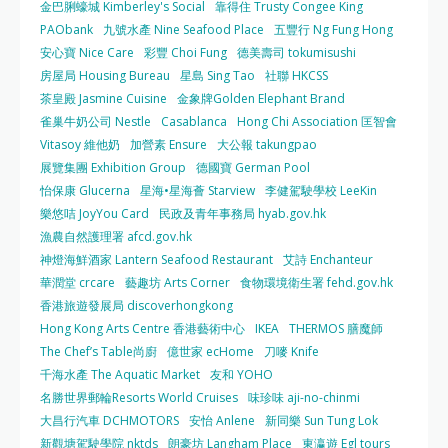
金巴脷蠔城 Kimberley's Social
靠得住 Trusty Congee King
PAObank
九號水產 Nine Seafood Place
五豐行 Ng Fung Hong
安心寶 Nice Care
彩豐 Choi Fung
德美壽司 tokumisushi
房屋局 Housing Bureau
星島 Sing Tao
社聯 HKCSS
茶皇殿 Jasmine Cuisine
金象牌Golden Elephant Brand
雀巢牛奶公司 Nestle
Casablanca
Hong Chi Association 匡智會
Vitasoy 維他奶
加營素 Ensure
大公報 takungpao
展覽集團 Exhibition Group
德國寶 German Pool
怡保康 Glucerna
星海•星海薈 Starview
李健駕駛學校 LeeKin
樂悠咭 JoyYou Card
民政及青年事務局 hyab.gov.hk
漁農自然護理署 afcd.gov.hk
神燈海鮮酒家 Lantern Seafood Restaurant
艾詩 Enchanteur
華潤堂 crcare
藝趣坊 Arts Corner
食物環境衛生署 fehd.gov.hk
香港旅遊發展局 discoverhongkong
Hong Kong Arts Centre 香港藝術中心
IKEA
THERMOS 膳魔師
The Chef’s Table尚廚
億世家 ecHome
刀嘜 Knife
千海水產 The Aquatic Market
友和 YOHO
名勝世界郵輪Resorts World Cruises
味珍味 aji-no-chinmi
大昌行汽車 DCHMOTORS
安怡 Anlene
新同樂 Sun Tung Lok
新觀塘駕駛學院 nktds
朗豪坊 Langham Place
東瀛遊 Egl tours