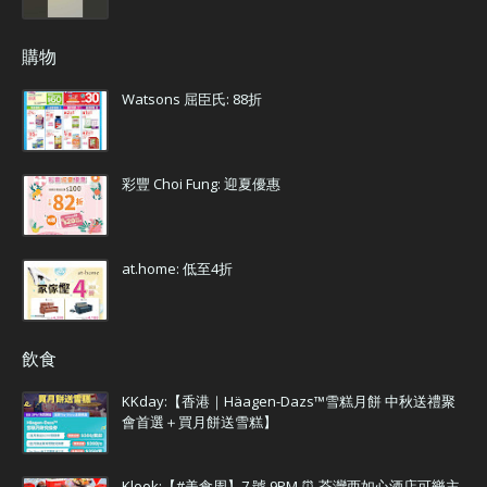
購物
Watsons 屈臣氏: 88折
彩豐 Choi Fung: 迎夏優惠
at.home: 低至4折
飲食
KKday:【香港｜Häagen-Dazs™雪糕月餅 中秋送禮聚
會首選＋買月餅送雪糕】
Klook:【#美食周】7 號 9PM ⏰ 荃灣西如心酒店可樂主