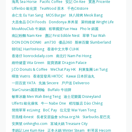
海馬 Sea Horse
Pacific Coffee
安記 On Kee
實惠 Pricerite
Ulfenbo 歐化寶
TeaWood 茶木
千色Citistore
余仁生 Eu Yan Sang
MOS Burger
炑八韓烤 Meok Bang
大昌食品 DCH Foods
Dondonya 丼丼屋
萊特維健 Wright Life
MouMouClub 牛涮鍋
裕華國貨Yue Hwa
Pho le 錦麗
南記粉麵 Nam Kee
盞記 First Edible Nest
翠華 Tsui Wah
DON DON DONKI
am730
優品360
斯林百蘭 Slumberland
韓印紅 HanYinHong
香港中文大學 CUHK
香港仔 lionrockdaily.com
南北行 Nam Pei Hong
維特健靈 Vita Green
龍寶酒家 Dragon Palace
J.CO Donuts & Coffee
WeChat Pay HK
利東集團 Lei Tung
暉致 Viatris
香港貿發局 HKTDC
Kawai 日本肝油丸
一田百貨 YATA
先施 Sincere
戶戶送 Deliveroo
StarCruises麗星郵輪
Buffalo 牛頭牌
敏華冰廳 Men Wah Beng Teng
迪士尼樂園 Disneyland
Ulferts 歐化傢俬
牛一 Nabe One
稻埕飯店 Dào Chéng
簡簡單單 ecLiving
BoC Pay
位元堂 Wai Yuen Tong
官燕棧 ibnest
長者安居協會 schsa.org.hk
Starbucks 星巴克
安興號 onhingho.com
富城火鍋 Treasure City
李錦記 Lee Kum Kee
正冬火鍋 Winter Steam
軒琴居 Hecom