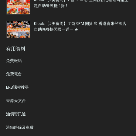
題自助餐激抵 1折！
Klook:【#美食周】 7 號 9PM 開搶 ⏰ 香港喜來登酒店
自助晚餐快閃買一送一 🔥
有用資料
免費報紙
免費電台
ERB課程搜尋
香港天文台
油價資訊通
港鐵路線及車費