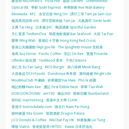
麥當勞 McDonald's
Pizza Hut
嘉頓 Garden
Greendotdot
Optical 88
爭鮮 Sushi Express
奇華餅家 Kee Wah Bakery
Eikowada
KFC
永安百貨 Wing On
譚仔三哥 Tam Jai Sam Gor
僱員再培訓局 erb
譚仔雲南米線 Tam Jai
元氣壽司 Genki Sushi
太興 Tai Hing
日本城 JHC
陶源酒家 Sportful Garden
天仁茗茶 TenRensTea
明星海鮮酒家Star Seafood
大班 Tai Pan
榮華 Wing Wah
香港紅十字會 Hong Kong Red Cross
香港公共圖書館 hkpl.gov.hk
The Spaghetti House 意粉屋
海馬 Sea Horse
Pacific Coffee
安記 On Kee
實惠 Pricerite
Ulfenbo 歐化寶
TeaWood 茶木
千色Citistore
余仁生 Eu Yan Sang
MOS Burger
炑八韓烤 Meok Bang
大昌食品 DCH Foods
Dondonya 丼丼屋
萊特維健 Wright Life
MouMouClub 牛涮鍋
裕華國貨Yue Hwa
Pho le 錦麗
南記粉麵 Nam Kee
盞記 First Edible Nest
翠華 Tsui Wah
DON DON DONKI
am730
優品360
斯林百蘭 Slumberland
韓印紅 HanYinHong
香港中文大學 CUHK
香港仔 lionrockdaily.com
南北行 Nam Pei Hong
維特健靈 Vita Green
龍寶酒家 Dragon Palace
J.CO Donuts & Coffee
WeChat Pay HK
利東集團 Lei Tung
暉致 Viatris
香港貿發局 HKTDC
Kawai 日本肝油丸