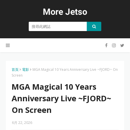
首頁
電影
MGA Magical 10 Years Anniversary Live ~FJORD~ On
Screen
MGA Magical 10 Years
Anniversary Live ~FJORD~
On Screen
6月 22, 2026