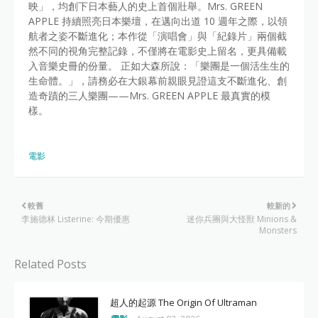
映」，均創下日本藝人的史上首個壯舉。Mrs. GREEN
APPLE 持續照亮日本樂壇，在邁向出道 10 週年之際，以領
航者之姿不斷進化；本作從「演唱會」與「紀錄片」兩個截
然不同的視角完整記錄，不僅將在電影史上留名，更具備載
入音樂史冊的份量。 正如大森所說：「樂團是一個活生生的
生命體。」，請務必在大銀幕前親眼見證這支不斷進化、創
造奇蹟的三人樂團——Mrs. GREEN APPLE 最真實的模
樣。
電影
較舊
較新的
李施德林 Listerine: 今期優惠
迷你兵團與大怪獸 Minions &
Monsters
Related Posts
超人的起源 The Origin Of Ultraman