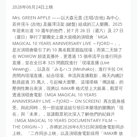
2026年06月24日上映
Mrs. GREEN APPLE ——以大森元貴 (主唱/吉他) 為中心、
若井滉斗 (吉他) 及藤澤涼架 (鍵盤) 組成的三人樂團。2025
年迎來出道 10 週年的他們，於7 月 26 日（週六）及 27 日
（週日）舉行了樂團史上最大規模的演唱會「MGA
MAGICAL 10 YEARS ANNIVERSARY LIVE ～FJORD～」。
是次演唱會吸引了約 10 萬名觀眾親臨現場；而第二天除了
在 WOWOW 頻道直播外，更透過 15 個串流平台進行同步
直播，並在全日本 325 間戲院進行「現場直播 (Live
Viewing)」，以及在「みるハコ (Miruhako)」進行卡拉 OK
房間內現場直播。結合現場、串流與直播觀影，兩天內總計
動員超過 35 萬人，引起極大迴響。 這場堪稱「傳說級」的
壓倒性舞台表演，現將以 IMAX® 格式登上大銀幕，觀眾可
透過演唱會電影《MGA MAGICAL 10 YEARS
ANNIVERSARY LIVE ～FJORD～ ON SCREEN》再次親身感
受。與此同時，另一部追蹤這組引領日本樂壇的樂團的「現
在」與「未來」，並讓觀眾初次深入了解他們的紀錄片
《MGA MAGICAL 10 YEARS DOCUMENTARY FILM ～
THE ORIGIN～》，亦將於2026年6月5日與演唱會電影同步
上映。 「二作同步上映」以及演唱會電影採用「IMAX® 放