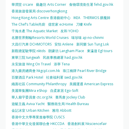
華潤堂 crcare
藝趣坊 Arts Corner
食物環境衛生署 fehd.gov.hk
香港旅遊發展局 discoverhongkong
Hong Kong Arts Centre 香港藝術中心
IKEA
THERMOS 膳魔師
The Chef’s Table尚廚
億世家 ecHome
刀嘜 Knife
千海水產 The Aquatic Market
友和 YOHO
名勝世界郵輪Resorts World Cruises
味珍味 aji-no-chinmi
大昌行汽車 DCHMOTORS
安怡 Anlene
新同樂 Sun Tung Lok
新觀塘駕駛學院 nktds
朗豪坊 Langham Place
東瀛遊 Egl tours
東華三院 tungwah
民政事務總署 had.gov.hk
永安旅遊 Wing On Travel
添寧 Tena
港九藥房總商會 hkgcpl.com.hk
珠江橋牌 Pearl River Bridge
百樂酒店 Park Hotel
社會福利署 swd.gov.hk
織善社區 Community Philanthropy
美國運通 American Express
美麗華集團Mira eShop
自柔家居 Ego-Soft
華人廟宇委員會 ctc.org.hk
賽馬會 Jockey Club
遊艇主義 Aviva Yacht
醫務衛生局 Health Bureau
金記冰室 Urban Kitchen
雅培 Abbott
香港中文大學專業進修學院 CUSCS
香港中華文化發展聯合會 HKCCDA
香港創科展 hksciencefair