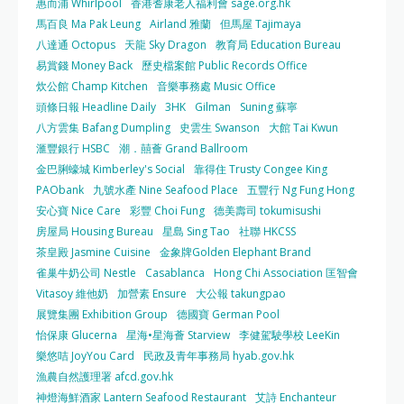
惠而浦 Whirlpool
香港耆康老人福利會 sage.org.hk
馬百良 Ma Pak Leung
Airland 雅蘭
但馬屋 Tajimaya
八達通 Octopus
天龍 Sky Dragon
教育局 Education Bureau
易賞錢 Money Back
歷史檔案館 Public Records Office
炊公館 Champ Kitchen
音樂事務處 Music Office
頭條日報 Headline Daily
3HK
Gilman
Suning 蘇寧
八方雲集 Bafang Dumpling
史雲生 Swanson
大館 Tai Kwun
滙豐銀行 HSBC
潮．囍薈 Grand Ballroom
金巴脷蠔城 Kimberley's Social
靠得住 Trusty Congee King
PAObank
九號水產 Nine Seafood Place
五豐行 Ng Fung Hong
安心寶 Nice Care
彩豐 Choi Fung
德美壽司 tokumisushi
房屋局 Housing Bureau
星島 Sing Tao
社聯 HKCSS
茶皇殿 Jasmine Cuisine
金象牌Golden Elephant Brand
雀巢牛奶公司 Nestle
Casablanca
Hong Chi Association 匡智會
Vitasoy 維他奶
加營素 Ensure
大公報 takungpao
展覽集團 Exhibition Group
德國寶 German Pool
怡保康 Glucerna
星海•星海薈 Starview
李健駕駛學校 LeeKin
樂悠咭 JoyYou Card
民政及青年事務局 hyab.gov.hk
漁農自然護理署 afcd.gov.hk
神燈海鮮酒家 Lantern Seafood Restaurant
艾詩 Enchanteur