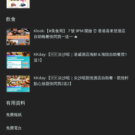
飲食
Klook:【#美食周】 7 號 9PM 開搶 ⏰ 香港喜來登酒店
自助晚餐快閃買一送一 🔥
KKday:【🇭🇰尖沙咀｜港威酒店海鮮＆海陸自助餐買1
送1】
KKday:【🇭🇰尖沙咀｜尖沙咀凱悅酒店自助餐・凱悅軒
點心放題快閃買2送2】
有用資料
免費報紙
免費電台