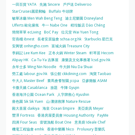
一田百貨 YATA
先施 Sincere
戶戶送 Deliveroo
StarCruises麗星郵輪
Buffalo 牛頭牌
敏華冰廳 Men Wah Beng Teng
迪士尼樂園 Disneyland
Ulferts 歐化傢俬
牛一 Nabe One
稻埕飯店 Dào Chéng
簡簡單單 ecLiving
BoC Pay
位元堂 Wai Yuen Tong
官燕棧 ibnest
長者安居協會 schsa.org.hk
Starbucks 星巴克
安興號 onhingho.com
富城火鍋 Treasure City
李錦記 Lee Kum Kee
正冬火鍋 Winter Steam
軒琴居 Hecom
Alipay HK
Ca-Tu-Ya 吉豚屋
康樂及文化事務署 lcsd.gov.hk
永年士多 Wing Nin Noodle
牛大帥 Niu Da Shuai
勞工處 labour.gov.hk
張公館 ckkdining.com
淘寶 Taobao
牛大人 Master Beef
賽馬會耆智園 jccpa
亞參雞飯 ASAM
卡撒天嬌 Casablanca
放題
牛陣 Gyujin
香港海洋公園 Ocean Park
人字牌救心 Kyushin
嗇色園 Sik Sik Yuen
山‧灘拯救隊 Nature Rescue
殿大喜屋 daikiya
海皇 Ocean Empire
美亞廚具 Meyer
豐澤 Fortress
香港房屋委員會 Housing Authority
PayMe
四洲 Four Seas
壹號漁船 Boat One
意美廚 Ideale Chef
機電工程協會 emhk
香港中樂團 hkco
Proluxury 普樂氏