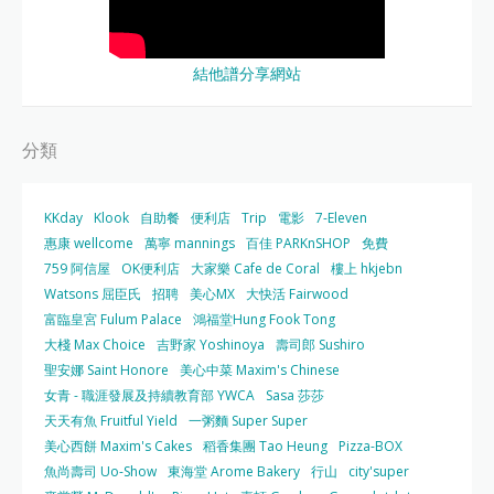
結他譜分享網站
分類
KKday
Klook
自助餐
便利店
Trip
電影
7-Eleven
惠康 wellcome
萬寧 mannings
百佳 PARKnSHOP
免費
759 阿信屋
OK便利店
大家樂 Cafe de Coral
樓上 hkjebn
Watsons 屈臣氏
招聘
美心MX
大快活 Fairwood
富臨皇宮 Fulum Palace
鴻福堂Hung Fook Tong
大棧 Max Choice
吉野家 Yoshinoya
壽司郎 Sushiro
聖安娜 Saint Honore
美心中菜 Maxim's Chinese
女青 - 職涯發展及持續教育部 YWCA
Sasa 莎莎
天天有魚 Fruitful Yield
一粥麵 Super Super
美心西餅 Maxim's Cakes
稻香集團 Tao Heung
Pizza-BOX
魚尚壽司 Uo-Show
東海堂 Arome Bakery
行山
city'super