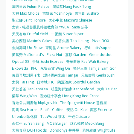
富臨皇宮 Fulum Palace
鴻福堂Hung Fook Tong
大棧 Max Choice
吉野家 Yoshinoya
壽司郎 Sushiro
聖安娜 Saint Honore
美心中菜 Maxim's Chinese
女青 - 職涯發展及持續教育部 YWCA
Sasa 莎莎
天天有魚 Fruitful Yield
一粥麵 Super Super
美心西餅 Maxim's Cakes
稻香集團 Tao Heung
Pizza-BOX
魚尚壽司 Uo-Show
東海堂 Arome Bakery
行山
city'super
麥當勞 McDonald's
Pizza Hut
嘉頓 Garden
Greendotdot
Optical 88
爭鮮 Sushi Express
奇華餅家 Kee Wah Bakery
Eikowada
KFC
永安百貨 Wing On
譚仔三哥 Tam Jai Sam Gor
僱員再培訓局 erb
譚仔雲南米線 Tam Jai
元氣壽司 Genki Sushi
太興 Tai Hing
日本城 JHC
陶源酒家 Sportful Garden
天仁茗茶 TenRensTea
明星海鮮酒家Star Seafood
大班 Tai Pan
榮華 Wing Wah
香港紅十字會 Hong Kong Red Cross
香港公共圖書館 hkpl.gov.hk
The Spaghetti House 意粉屋
海馬 Sea Horse
Pacific Coffee
安記 On Kee
實惠 Pricerite
Ulfenbo 歐化寶
TeaWood 茶木
千色Citistore
余仁生 Eu Yan Sang
MOS Burger
炑八韓烤 Meok Bang
大昌食品 DCH Foods
Dondonya 丼丼屋
萊特維健 Wright Life