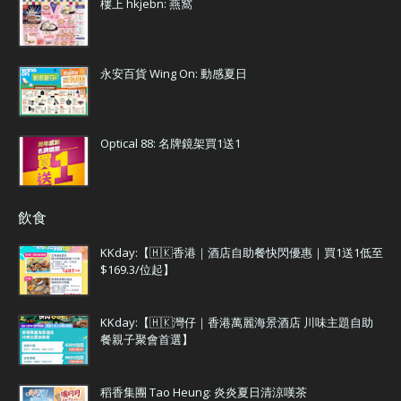
樓上 hkjebn: 燕窩
永安百貨 Wing On: 動感夏日
Optical 88: 名牌鏡架買1送1
飲食
KKday:【🇭🇰香港｜酒店自助餐快閃優惠｜買1送1低至
$169.3/位起】
KKday:【🇭🇰灣仔｜香港萬麗海景酒店 川味主題自助
餐親子聚會首選】
稻香集團 Tao Heung: 炎炎夏日清涼嘆茶