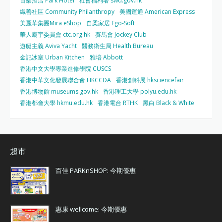
百樂酒店 Park Hotel
社會福利署 swd.gov.hk
織善社區 Community Philanthropy
美國運通 American Express
美麗華集團Mira eShop
自柔家居 Ego-Soft
華人廟宇委員會 ctc.org.hk
賽馬會 Jockey Club
遊艇主義 Aviva Yacht
醫務衛生局 Health Bureau
金記冰室 Urban Kitchen
雅培 Abbott
香港中文大學專業進修學院 CUSCS
香港中華文化發展聯合會 HKCCDA
香港創科展 hksciencefair
香港博物館 museums.gov.hk
香港理工大學 polyu.edu.hk
香港都會大學 hkmu.edu.hk
香港電台 RTHK
黑白 Black & White
超市
百佳 PARKnSHOP: 今期優惠
惠康 wellcome: 今期優惠