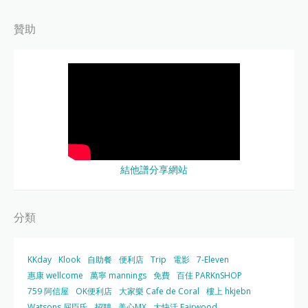
贊助
結他譜分享網站
分類
KKday
Klook
自助餐
便利店
Trip
電影
7-Eleven
惠康 wellcome
萬寧 mannings
免費
百佳 PARKnSHOP
759 阿信屋
OK便利店
大家樂 Cafe de Coral
樓上 hkjebn
Watsons 屈臣氏
招聘
美心MX
大快活 Fairwood