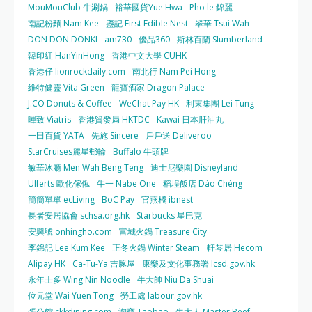
MouMouClub 牛涮鍋
裕華國貨Yue Hwa
Pho le 錦麗
南記粉麵 Nam Kee
盞記 First Edible Nest
翠華 Tsui Wah
DON DON DONKI
am730
優品360
斯林百蘭 Slumberland
韓印紅 HanYinHong
香港中文大學 CUHK
香港仔 lionrockdaily.com
南北行 Nam Pei Hong
維特健靈 Vita Green
龍寶酒家 Dragon Palace
J.CO Donuts & Coffee
WeChat Pay HK
利東集團 Lei Tung
暉致 Viatris
香港貿發局 HKTDC
Kawai 日本肝油丸
一田百貨 YATA
先施 Sincere
戶戶送 Deliveroo
StarCruises麗星郵輪
Buffalo 牛頭牌
敏華冰廳 Men Wah Beng Teng
迪士尼樂園 Disneyland
Ulferts 歐化傢俬
牛一 Nabe One
稻埕飯店 Dào Chéng
簡簡單單 ecLiving
BoC Pay
官燕棧 ibnest
長者安居協會 schsa.org.hk
Starbucks 星巴克
安興號 onhingho.com
富城火鍋 Treasure City
李錦記 Lee Kum Kee
正冬火鍋 Winter Steam
軒琴居 Hecom
Alipay HK
Ca-Tu-Ya 吉豚屋
康樂及文化事務署 lcsd.gov.hk
永年士多 Wing Nin Noodle
牛大帥 Niu Da Shuai
位元堂 Wai Yuen Tong
勞工處 labour.gov.hk
張公館 ckkdining.com
淘寶 Taobao
牛大人 Master Beef