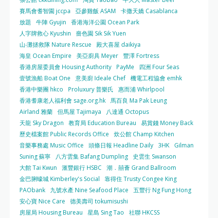
賽馬會耆智園 jccpa
亞參雞飯 ASAM
卡撒天嬌 Casablanca
放題
牛陣 Gyujin
香港海洋公園 Ocean Park
人字牌救心 Kyushin
嗇色園 Sik Sik Yuen
山‧灘拯救隊 Nature Rescue
殿大喜屋 daikiya
海皇 Ocean Empire
美亞廚具 Meyer
豐澤 Fortress
香港房屋委員會 Housing Authority
PayMe
四洲 Four Seas
壹號漁船 Boat One
意美廚 Ideale Chef
機電工程協會 emhk
香港中樂團 hkco
Proluxury 普樂氏
惠而浦 Whirlpool
香港耆康老人福利會 sage.org.hk
馬百良 Ma Pak Leung
Airland 雅蘭
但馬屋 Tajimaya
八達通 Octopus
天龍 Sky Dragon
教育局 Education Bureau
易賞錢 Money Back
歷史檔案館 Public Records Office
炊公館 Champ Kitchen
音樂事務處 Music Office
頭條日報 Headline Daily
3HK
Gilman
Suning 蘇寧
八方雲集 Bafang Dumpling
史雲生 Swanson
大館 Tai Kwun
滙豐銀行 HSBC
潮．囍薈 Grand Ballroom
金巴脷蠔城 Kimberley's Social
靠得住 Trusty Congee King
PAObank
九號水產 Nine Seafood Place
五豐行 Ng Fung Hong
安心寶 Nice Care
德美壽司 tokumisushi
房屋局 Housing Bureau
星島 Sing Tao
社聯 HKCSS