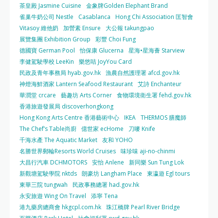
茶皇殿 Jasmine Cuisine
金象牌Golden Elephant Brand
雀巢牛奶公司 Nestle
Casablanca
Hong Chi Association 匡智會
Vitasoy 維他奶
加營素 Ensure
大公報 takungpao
展覽集團 Exhibition Group
彩豐 Choi Fung
德國寶 German Pool
怡保康 Glucerna
星海•星海薈 Starview
李健駕駛學校 LeeKin
樂悠咭 JoyYou Card
民政及青年事務局 hyab.gov.hk
漁農自然護理署 afcd.gov.hk
神燈海鮮酒家 Lantern Seafood Restaurant
艾詩 Enchanteur
華潤堂 crcare
藝趣坊 Arts Corner
食物環境衛生署 fehd.gov.hk
香港旅遊發展局 discoverhongkong
Hong Kong Arts Centre 香港藝術中心
IKEA
THERMOS 膳魔師
The Chef’s Table尚廚
億世家 ecHome
刀嘜 Knife
千海水產 The Aquatic Market
友和 YOHO
名勝世界郵輪Resorts World Cruises
味珍味 aji-no-chinmi
大昌行汽車 DCHMOTORS
安怡 Anlene
新同樂 Sun Tung Lok
新觀塘駕駛學院 nktds
朗豪坊 Langham Place
東瀛遊 Egl tours
東華三院 tungwah
民政事務總署 had.gov.hk
永安旅遊 Wing On Travel
添寧 Tena
港九藥房總商會 hkgcpl.com.hk
珠江橋牌 Pearl River Bridge