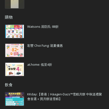
購物
Watsons 屈臣氏: 88折
彩豐 Choi Fung: 迎夏優惠
at.home: 低至4折
飲食
KKday:【香港｜Häagen-Dazs™雪糕月餅 中秋送禮聚
會首選＋買月餅送雪糕】