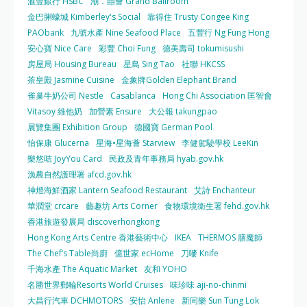
滙豐銀行 HSBC
潮．囍薈 Grand Ballroom
金巴脷蠔城 Kimberley's Social
靠得住 Trusty Congee King
PAObank
九號水產 Nine Seafood Place
五豐行 Ng Fung Hong
安心寶 Nice Care
彩豐 Choi Fung
德美壽司 tokumisushi
房屋局 Housing Bureau
星島 Sing Tao
社聯 HKCSS
茶皇殿 Jasmine Cuisine
金象牌Golden Elephant Brand
雀巢牛奶公司 Nestle
Casablanca
Hong Chi Association 匡智會
Vitasoy 維他奶
加營素 Ensure
大公報 takungpao
展覽集團 Exhibition Group
德國寶 German Pool
怡保康 Glucerna
星海•星海薈 Starview
李健駕駛學校 LeeKin
樂悠咭 JoyYou Card
民政及青年事務局 hyab.gov.hk
漁農自然護理署 afcd.gov.hk
神燈海鮮酒家 Lantern Seafood Restaurant
艾詩 Enchanteur
華潤堂 crcare
藝趣坊 Arts Corner
食物環境衛生署 fehd.gov.hk
香港旅遊發展局 discoverhongkong
Hong Kong Arts Centre 香港藝術中心
IKEA
THERMOS 膳魔師
The Chef’s Table尚廚
億世家 ecHome
刀嘜 Knife
千海水產 The Aquatic Market
友和 YOHO
名勝世界郵輪Resorts World Cruises
味珍味 aji-no-chinmi
大昌行汽車 DCHMOTORS
安怡 Anlene
新同樂 Sun Tung Lok