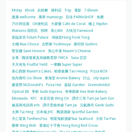
KKday
Klook
自助餐
便利店
Trip
電影
7-Eleven
惠康 wellcome
萬寧 mannings
百佳 PARKnSHOP
免費
759 阿信屋
OK便利店
大家樂 Cafe de Coral
樓上 hkjebn
Watsons 屈臣氏
招聘
美心MX
大快活 Fairwood
富臨皇宮 Fulum Palace
鴻福堂Hung Fook Tong
大棧 Max Choice
吉野家 Yoshinoya
壽司郎 Sushiro
聖安娜 Saint Honore
美心中菜 Maxim's Chinese
女青 - 職涯發展及持續教育部 YWCA
Sasa 莎莎
天天有魚 Fruitful Yield
一粥麵 Super Super
美心西餅 Maxim's Cakes
稻香集團 Tao Heung
Pizza-BOX
魚尚壽司 Uo-Show
東海堂 Arome Bakery
行山
city'super
麥當勞 McDonald's
Pizza Hut
嘉頓 Garden
Greendotdot
Optical 88
爭鮮 Sushi Express
奇華餅家 Kee Wah Bakery
Eikowada
KFC
永安百貨 Wing On
譚仔三哥 Tam Jai Sam Gor
僱員再培訓局 erb
譚仔雲南米線 Tam Jai
元氣壽司 Genki Sushi
太興 Tai Hing
日本城 JHC
陶源酒家 Sportful Garden
天仁茗茶 TenRensTea
明星海鮮酒家Star Seafood
大班 Tai Pan
榮華 Wing Wah
香港紅十字會 Hong Kong Red Cross