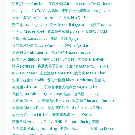
李錦記 Lee Kum Kee
正冬火鍋 Winter Steam
軒琴居 Hecom
Alipay HK
Ca-Tu-Ya 吉豚屋
康樂及文化事務署 lcsd.gov.hk
永年士多 Wing Nin Noodle
牛大帥 Niu Da Shuai
勞工處 labour.gov.hk
張公館 ckkdining.com
淘寶 Taobao
牛大人 Master Beef
賽馬會耆智園 jccpa
亞參雞飯 ASAM
卡撒天嬌 Casablanca
放題
牛陣 Gyujin
香港海洋公園 Ocean Park
人字牌救心 Kyushin
嗇色園 Sik Sik Yuen
山‧灘拯救隊 Nature Rescue
殿大喜屋 daikiya
海皇 Ocean Empire
美亞廚具 Meyer
豐澤 Fortress
香港房屋委員會 Housing Authority
PayMe
四洲 Four Seas
壹號漁船 Boat One
意美廚 Ideale Chef
機電工程協會 emhk
香港中樂團 hkco
Proluxury 普樂氏
惠而浦 Whirlpool
香港耆康老人福利會 sage.org.hk
馬百良 Ma Pak Leung
Airland 雅蘭
但馬屋 Tajimaya
八達通 Octopus
天龍 Sky Dragon
教育局 Education Bureau
易賞錢 Money Back
歷史檔案館 Public Records Office
炊公館 Champ Kitchen
音樂事務處 Music Office
頭條日報 Headline Daily
3HK
Gilman
Suning 蘇寧
八方雲集 Bafang Dumpling
史雲生 Swanson
大館 Tai Kwun