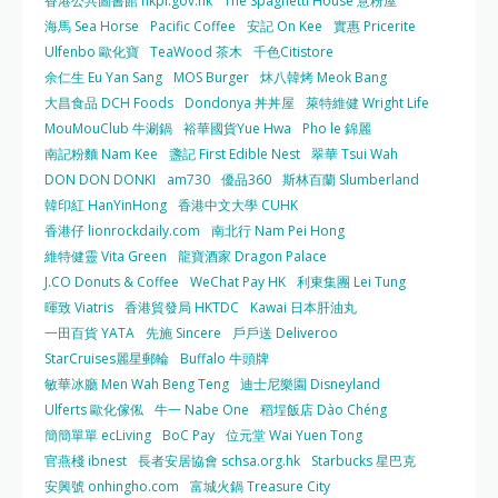
香港公共圖書館 hkpl.gov.hk
The Spaghetti House 意粉屋
海馬 Sea Horse
Pacific Coffee
安記 On Kee
實惠 Pricerite
Ulfenbo 歐化寶
TeaWood 茶木
千色Citistore
余仁生 Eu Yan Sang
MOS Burger
炑八韓烤 Meok Bang
大昌食品 DCH Foods
Dondonya 丼丼屋
萊特維健 Wright Life
MouMouClub 牛涮鍋
裕華國貨Yue Hwa
Pho le 錦麗
南記粉麵 Nam Kee
盞記 First Edible Nest
翠華 Tsui Wah
DON DON DONKI
am730
優品360
斯林百蘭 Slumberland
韓印紅 HanYinHong
香港中文大學 CUHK
香港仔 lionrockdaily.com
南北行 Nam Pei Hong
維特健靈 Vita Green
龍寶酒家 Dragon Palace
J.CO Donuts & Coffee
WeChat Pay HK
利東集團 Lei Tung
暉致 Viatris
香港貿發局 HKTDC
Kawai 日本肝油丸
一田百貨 YATA
先施 Sincere
戶戶送 Deliveroo
StarCruises麗星郵輪
Buffalo 牛頭牌
敏華冰廳 Men Wah Beng Teng
迪士尼樂園 Disneyland
Ulferts 歐化傢俬
牛一 Nabe One
稻埕飯店 Dào Chéng
簡簡單單 ecLiving
BoC Pay
位元堂 Wai Yuen Tong
官燕棧 ibnest
長者安居協會 schsa.org.hk
Starbucks 星巴克
安興號 onhingho.com
富城火鍋 Treasure City