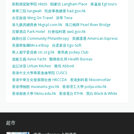
新觀塘駕駛學院 nktds
朗豪坊 Langham Place
東瀛遊 Egl tours
東華三院 tungwah
民政事務總署 had.gov.hk
永安旅遊 Wing On Travel
添寧 Tena
港九藥房總商會 hkgcpl.com.hk
珠江橋牌 Pearl River Bridge
百樂酒店 Park Hotel
社會福利署 swd.gov.hk
織善社區 Community Philanthropy
美國運通 American Express
美麗華集團Mira eShop
自柔家居 Ego-Soft
華人廟宇委員會 ctc.org.hk
賽馬會 Jockey Club
遊艇主義 Aviva Yacht
醫務衛生局 Health Bureau
金記冰室 Urban Kitchen
雅培 Abbott
香港中文大學專業進修學院 CUSCS
香港中華文化發展聯合會 HKCCDA
香港創科展 hksciencefair
香港博物館 museums.gov.hk
香港理工大學 polyu.edu.hk
香港都會大學 hkmu.edu.hk
香港電台 RTHK
黑白 Black & White
超市