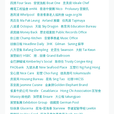
四洲 Four Seas
壹號漁船 Boat One
意美廚 Ideale Chef
機電工程協會 emhk
香港中樂團 hkco
Proluxury 普樂氏
惠而浦 Whirlpool
香港耆康老人福利會 sage.org.hk
馬百良 Ma Pak Leung
Airland 雅蘭
但馬屋 Tajimaya
八達通 Octopus
天龍 Sky Dragon
教育局 Education Bureau
易賞錢 Money Back
歷史檔案館 Public Records Office
炊公館 Champ Kitchen
音樂事務處 Music Office
頭條日報 Headline Daily
3HK
Gilman
Suning 蘇寧
八方雲集 Bafang Dumpling
史雲生 Swanson
大館 Tai Kwun
滙豐銀行 HSBC
潮．囍薈 Grand Ballroom
金巴脷蠔城 Kimberley's Social
靠得住 Trusty Congee King
PAObank
九號水產 Nine Seafood Place
五豐行 Ng Fung Hong
安心寶 Nice Care
彩豐 Choi Fung
德美壽司 tokumisushi
房屋局 Housing Bureau
星島 Sing Tao
社聯 HKCSS
茶皇殿 Jasmine Cuisine
金象牌Golden Elephant Brand
雀巢牛奶公司 Nestle
Casablanca
Hong Chi Association 匡智會
Vitasoy 維他奶
加營素 Ensure
大公報 takungpao
展覽集團 Exhibition Group
德國寶 German Pool
怡保康 Glucerna
星海•星海薈 Starview
李健駕駛學校 LeeKin