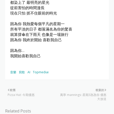
都染上了 最明亮的星光

從前害怕的時間漫長

現在只怕 抓不住眼前的時光

因為你 我熱愛每個平凡的星期一

所有平淡的日子 都落滿名為你的驚喜

就算撐傘在下雨天 也像是一場旅行

因為你 我終於開始 喜歡我自己

因為你…

我開始喜歡我自己
音樂
寫歌
AI
Topmediai
較舊
較新的
Pizza Hut: 今期優惠
萬寧 mannings: 星期3氹氹你 優惠
大放送
Related Posts