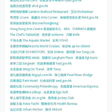
樂悠咭 JoyYou Card
民政及青年事務局 hyab.gov.hk
漁農自然護理署 afcd.gov.hk
神燈海鮮酒家 Lantern Seafood Restaurant
艾詩 Enchanteur
華潤堂 crcare
藝趣坊 Arts Corner
食物環境衛生署 fehd.gov.hk
香港旅遊發展局 discoverhongkong
Hong Kong Arts Centre 香港藝術中心
IKEA
THERMOS 膳魔師
The Chef’s Table尚廚
億世家 ecHome
刀嘜 Knife
千海水產 The Aquatic Market
友和 YOHO
名勝世界郵輪Resorts World Cruises
味珍味 aji-no-chinmi
大昌行汽車 DCHMOTORS
安怡 Anlene
新同樂 Sun Tung Lok
新觀塘駕駛學院 nktds
朗豪坊 Langham Place
東瀛遊 Egl tours
東華三院 tungwah
民政事務總署 had.gov.hk
永安旅遊 Wing On Travel
添寧 Tena
港九藥房總商會 hkgcpl.com.hk
珠江橋牌 Pearl River Bridge
百樂酒店 Park Hotel
社會福利署 swd.gov.hk
織善社區 Community Philanthropy
美國運通 American Express
美麗華集團Mira eShop
自柔家居 Ego-Soft
華人廟宇委員會 ctc.org.hk
賽馬會 Jockey Club
遊艇主義 Aviva Yacht
醫務衛生局 Health Bureau
金記冰室 Urban Kitchen
雅培 Abbott