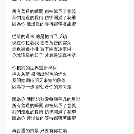
所有普通的瞬間 都被賦予了意義

我們走過的長街 彷彿開滿了花季

因為你 連漫長的等待都帶著甜蜜

從前的週末 總是把自己反鎖

現在你拉著我 去看黃昏的雲朵

走過街邊小攤 買下兩支冰淇淋

你說這樣的日子 才算是認真生活

你把我的世界重新塗抹

褪去灰暗 盛開出彩色的煙火

我開始期待明天未知的段落

因為每一步 都朝著你的方向走

因為你 我開始熱愛每個平凡的星期一

所有普通的瞬間 都被賦予了意義

我們走過的長街 彷彿開滿了花季

因為你 連漫長的等待都帶著甜蜜

再普通的風景 只要有你在場
