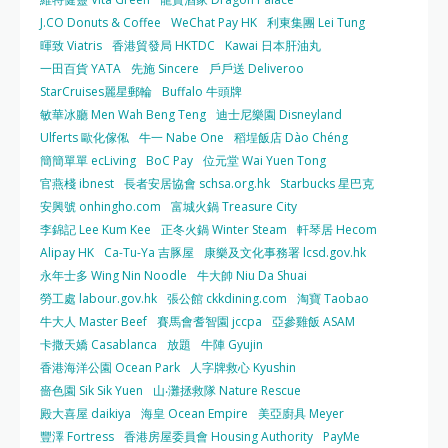
J.CO Donuts & Coffee
WeChat Pay HK
利東集團 Lei Tung
暉致 Viatris
香港貿發局 HKTDC
Kawai 日本肝油丸
一田百貨 YATA
先施 Sincere
戶戶送 Deliveroo
StarCruises麗星郵輪
Buffalo 牛頭牌
敏華冰廳 Men Wah Beng Teng
迪士尼樂園 Disneyland
Ulferts 歐化傢俬
牛一 Nabe One
稻埕飯店 Dào Chéng
簡簡單單 ecLiving
BoC Pay
位元堂 Wai Yuen Tong
官燕棧 ibnest
長者安居協會 schsa.org.hk
Starbucks 星巴克
安興號 onhingho.com
富城火鍋 Treasure City
李錦記 Lee Kum Kee
正冬火鍋 Winter Steam
軒琴居 Hecom
Alipay HK
Ca-Tu-Ya 吉豚屋
康樂及文化事務署 lcsd.gov.hk
永年士多 Wing Nin Noodle
牛大帥 Niu Da Shuai
勞工處 labour.gov.hk
張公館 ckkdining.com
淘寶 Taobao
牛大人 Master Beef
賽馬會耆智園 jccpa
亞參雞飯 ASAM
卡撒天嬌 Casablanca
放題
牛陣 Gyujin
香港海洋公園 Ocean Park
人字牌救心 Kyushin
嗇色園 Sik Sik Yuen
山‧灘拯救隊 Nature Rescue
殿大喜屋 daikiya
海皇 Ocean Empire
美亞廚具 Meyer
豐澤 Fortress
香港房屋委員會 Housing Authority
PayMe