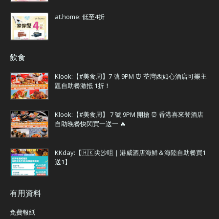
at.home: 低至4折
飲食
Klook:【#美食周】7 號 9PM ⏰ 荃灣西如心酒店可樂主
題自助餐激抵 1折！
Klook:【#美食周】 7 號 9PM 開搶 ⏰ 香港喜來登酒店
自助晚餐快閃買一送一 🔥
KKday:【🇭🇰尖沙咀｜港威酒店海鮮＆海陸自助餐買1
送1】
有用資料
免費報紙