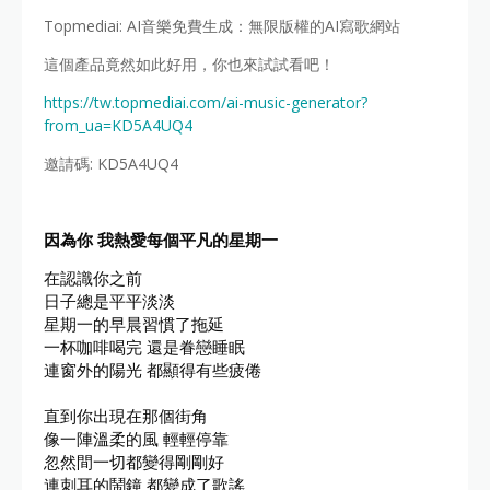
Topmediai: AI音樂免費生成：無限版權的AI寫歌網站
這個產品竟然如此好用，你也來試試看吧！
https://tw.topmediai.com/ai-music-generator?
from_ua=KD5A4UQ4
邀請碼: KD5A4UQ4
因為你 我熱愛每個平凡的星期一
在認識你之前

日子總是平平淡淡

星期一的早晨習慣了拖延

一杯咖啡喝完 還是眷戀睡眠

連窗外的陽光 都顯得有些疲倦

直到你出現在那個街角

像一陣溫柔的風 輕輕停靠

忽然間一切都變得剛剛好

連刺耳的鬧鐘 都變成了歌謠
