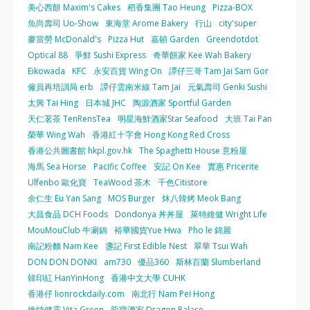
美心西餅 Maxim's Cakes
稻香集團 Tao Heung
Pizza-BOX
魚尚壽司 Uo-Show
東海堂 Arome Bakery
行山
city'super
麥當勞 McDonald's
Pizza Hut
嘉頓 Garden
Greendotdot
Optical 88
爭鮮 Sushi Express
奇華餅家 Kee Wah Bakery
Eikowada
KFC
永安百貨 Wing On
譚仔三哥 Tam Jai Sam Gor
僱員再培訓局 erb
譚仔雲南米線 Tam Jai
元氣壽司 Genki Sushi
太興 Tai Hing
日本城 JHC
陶源酒家 Sportful Garden
天仁茗茶 TenRensTea
明星海鮮酒家Star Seafood
大班 Tai Pan
榮華 Wing Wah
香港紅十字會 Hong Kong Red Cross
香港公共圖書館 hkpl.gov.hk
The Spaghetti House 意粉屋
海馬 Sea Horse
Pacific Coffee
安記 On Kee
實惠 Pricerite
Ulfenbo 歐化寶
TeaWood 茶木
千色Citistore
余仁生 Eu Yan Sang
MOS Burger
炑八韓烤 Meok Bang
大昌食品 DCH Foods
Dondonya 丼丼屋
萊特維健 Wright Life
MouMouClub 牛涮鍋
裕華國貨Yue Hwa
Pho le 錦麗
南記粉麵 Nam Kee
盞記 First Edible Nest
翠華 Tsui Wah
DON DON DONKI
am730
優品360
斯林百蘭 Slumberland
韓印紅 HanYinHong
香港中文大學 CUHK
香港仔 lionrockdaily.com
南北行 Nam Pei Hong
維特健靈 Vita Green
龍寶酒家 Dragon Palace