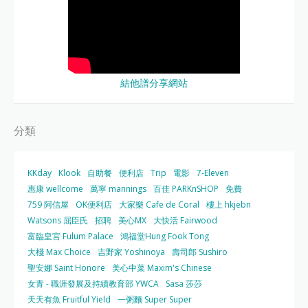
結他譜分享網站
分類
KKday
Klook
自助餐
便利店
Trip
電影
7-Eleven
惠康 wellcome
萬寧 mannings
百佳 PARKnSHOP
免費
759 阿信屋
OK便利店
大家樂 Cafe de Coral
樓上 hkjebn
Watsons 屈臣氏
招聘
美心MX
大快活 Fairwood
富臨皇宮 Fulum Palace
鴻福堂Hung Fook Tong
大棧 Max Choice
吉野家 Yoshinoya
壽司郎 Sushiro
聖安娜 Saint Honore
美心中菜 Maxim's Chinese
女青 - 職涯發展及持續教育部 YWCA
Sasa 莎莎
天天有魚 Fruitful Yield
一粥麵 Super Super