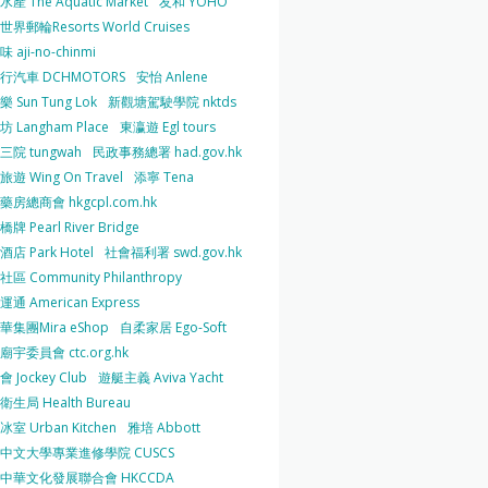
產 The Aquatic Market
友和 YOHO
界郵輪Resorts World Cruises
 aji-no-chinmi
行汽車 DCHMOTORS
安怡 Anlene
 Sun Tung Lok
新觀塘駕駛學院 nktds
 Langham Place
東瀛遊 Egl tours
三院 tungwah
民政事務總署 had.gov.hk
遊 Wing On Travel
添寧 Tena
房總商會 hkgcpl.com.hk
牌 Pearl River Bridge
店 Park Hotel
社會福利署 swd.gov.hk
區 Community Philanthropy
通 American Express
華集團Mira eShop
自柔家居 Ego-Soft
宇委員會 ctc.org.hk
 Jockey Club
遊艇主義 Aviva Yacht
生局 Health Bureau
室 Urban Kitchen
雅培 Abbott
中文大學專業進修學院 CUSCS
中華文化發展聯合會 HKCCDA