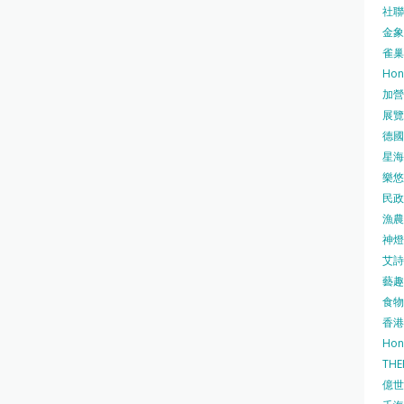
社聯 
金象牌
雀巢
Hon
加營素
展覽集
德國寶
星海•
樂悠咭
民政
漁農自
神燈海
艾詩 
藝趣坊
食物
香港
Hon
TH
億世