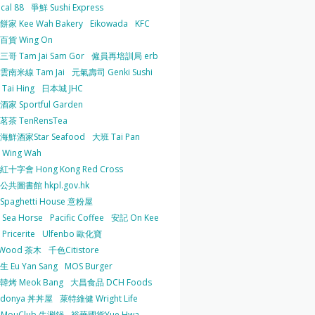
cal 88
爭鮮 Sushi Express
家 Kee Wah Bakery
Eikowada
KFC
百貨 Wing On
哥 Tam Jai Sam Gor
僱員再培訓局 erb
雲南米線 Tam Jai
元氣壽司 Genki Sushi
Tai Hing
日本城 JHC
家 Sportful Garden
茶 TenRensTea
海鮮酒家Star Seafood
大班 Tai Pan
Wing Wah
十字會 Hong Kong Red Cross
共圖書館 hkpl.gov.hk
 Spaghetti House 意粉屋
Sea Horse
Pacific Coffee
安記 On Kee
Pricerite
Ulfenbo 歐化寶
aWood 茶木
千色Citistore
 Eu Yan Sang
MOS Burger
韓烤 Meok Bang
大昌食品 DCH Foods
ndonya 丼丼屋
萊特維健 Wright Life
uMouClub 牛涮鍋
裕華國貨Yue Hwa