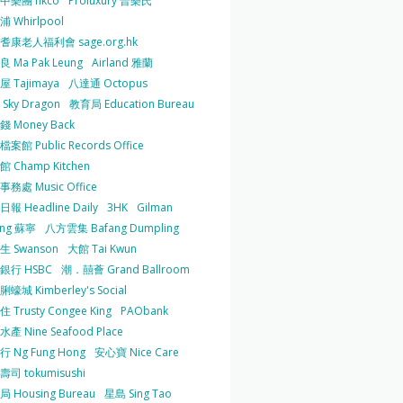
中樂團 hkco
Proluxury 普樂氏
 Whirlpool
耆康老人福利會 sage.org.hk
 Ma Pak Leung
Airland 雅蘭
 Tajimaya
八達通 Octopus
Sky Dragon
教育局 Education Bureau
 Money Back
案館 Public Records Office
 Champ Kitchen
務處 Music Office
報 Headline Daily
3HK
Gilman
ing 蘇寧
八方雲集 Bafang Dumpling
生 Swanson
大館 Tai Kwun
銀行 HSBC
潮．囍薈 Grand Ballroom
蠔城 Kimberley's Social
 Trusty Congee King
PAObank
產 Nine Seafood Place
 Ng Fung Hong
安心寶 Nice Care
司 tokumisushi
 Housing Bureau
星島 Sing Tao