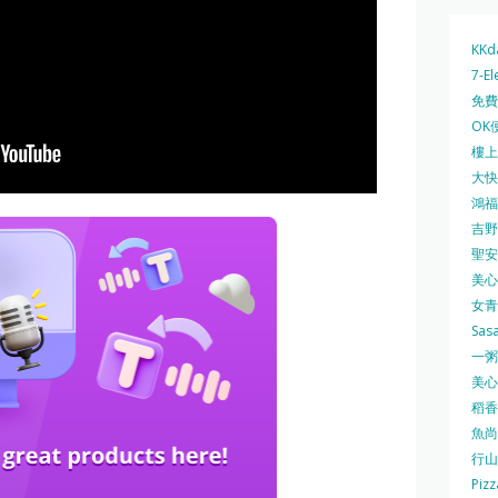
KKd
7-El
免費
OK
樓上 
大快活
鴻福堂
吉野家
聖安娜
美心中
女青
Sas
一粥麵
美心西
稻香
魚尚
行山
Pizz