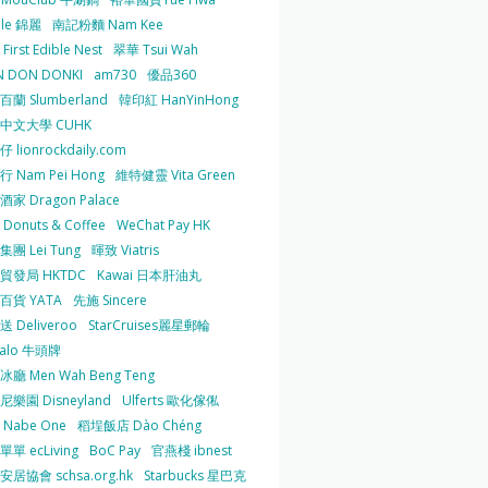
 le 錦麗
南記粉麵 Nam Kee
irst Edible Nest
翠華 Tsui Wah
 DON DONKI
am730
優品360
蘭 Slumberland
韓印紅 HanYinHong
中文大學 CUHK
 lionrockdaily.com
 Nam Pei Hong
維特健靈 Vita Green
家 Dragon Palace
O Donuts & Coffee
WeChat Pay HK
團 Lei Tung
暉致 Viatris
貿發局 HKTDC
Kawai 日本肝油丸
百貨 YATA
先施 Sincere
 Deliveroo
StarCruises麗星郵輪
falo 牛頭牌
廳 Men Wah Beng Teng
樂園 Disneyland
Ulferts 歐化傢俬
Nabe One
稻埕飯店 Dào Chéng
單 ecLiving
BoC Pay
官燕棧 ibnest
居協會 schsa.org.hk
Starbucks 星巴克