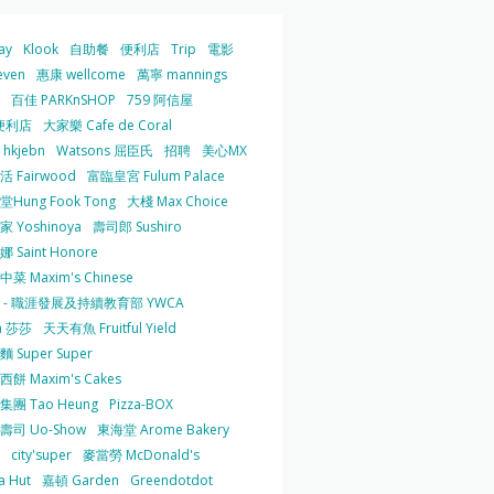
ay
Klook
自助餐
便利店
Trip
電影
even
惠康 wellcome
萬寧 mannings
百佳 PARKnSHOP
759 阿信屋
便利店
大家樂 Cafe de Coral
hkjebn
Watsons 屈臣氏
招聘
美心MX
 Fairwood
富臨皇宮 Fulum Palace
Hung Fook Tong
大棧 Max Choice
 Yoshinoya
壽司郎 Sushiro
 Saint Honore
菜 Maxim's Chinese
 - 職涯發展及持續教育部 YWCA
a 莎莎
天天有魚 Fruitful Yield
 Super Super
餅 Maxim's Cakes
集團 Tao Heung
Pizza-BOX
壽司 Uo-Show
東海堂 Arome Bakery
city'super
麥當勞 McDonald's
a Hut
嘉頓 Garden
Greendotdot