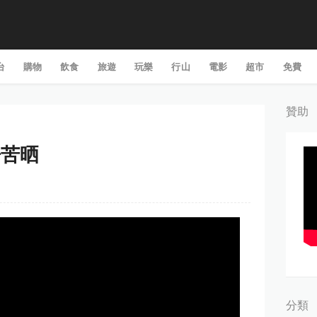
台
購物
飲食
旅遊
玩樂
行山
電影
超市
免費
贊助
豆辛苦晒
分類