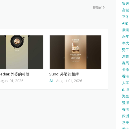
安興號
較新的
富城火
正冬火
Alip
康樂
永年士
牛大帥
勞工處
淘寶 
賽馬
卡撒天
mediai: 外婆的相簿
Suno: 外婆的相簿
香港
ugust 01, 2026
AI
-
August 01, 2026
人字
山‧灘
海皇 
豐澤 
香港房
四洲 
意美廚