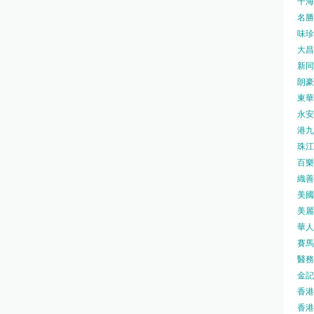
千海水
名勝世
味珍味
大昌
新同樂
朗豪坊
東華
永安旅
港九藥
珠江橋
百樂酒
織善社
美國運
美麗
華人廟
賽馬會
醫務衛
金記冰
香港
香港