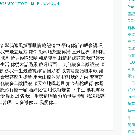
c-generator?from_ua=KD5A4UQ4
Pho
盞記 F
DON
斯林百
香港
香港仔
堵 幫我遮風擋雨嘅牆 喺記憶中 平時你話都唔多講 只
南北行
 我想飛去遠方 嫌你長氣 唔想聽你講 直到世界 撞到我
龍寶酒
光歲月 偷走你啲黑髮 粗糙雙手 就撐起成頭家 我已經大
J.C
重生活 你從未話過累 歲月喺面上 刻低幾多辛酸眼淚 頂
利東集
影 係我一生最踏實歸宿 回頭看 以前唔聽話嘅爭執 如
香港
教會我甚麼叫擔當 用大山般的愛 指引我的方向 背著沉
刻低幾多辛酸眼淚 頂天立地嘅老豆 如今都駝晒背 你嘅
一田
拜託你行慢一啲 唔好比佢 咁快就變老 下半生 換我嚟為
戶戶送
嘅愛 呢份恩情 我一生都還唔晒 無論世界 變到幾凍幾碎
Buf
辛苦晒…… 多謝你……我愛你……
敏華冰
迪士尼
牛一 
簡簡單
長者安