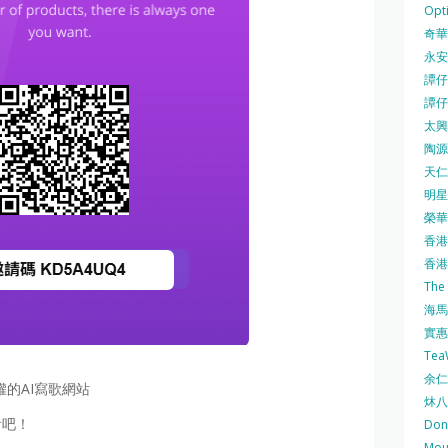
Opti
奇華餅
永安
譚仔三
譚仔
太興 
陶源酒
天仁茗
明星
榮華 
香港紅
香港公
The
海馬 
實惠 
Te
余仁生
版權的AI寫歌網站
炑八
看吧！
Do
Mo