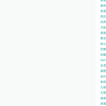
香港
惠而浦
香港
馬百良
但馬屋
天龍 
易賞錢
歷史檔
炊公館
音樂事
頭條日
Sun
史雲
滙豐
金巴脷
靠得住
九號水
五豐行
德美壽
房屋局