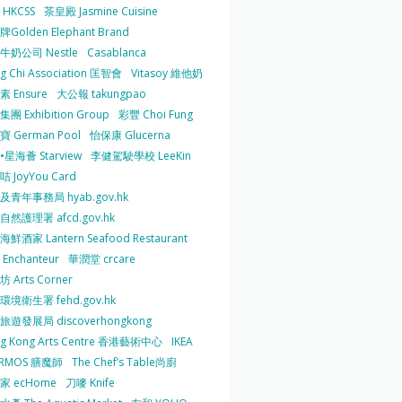
HKCSS
茶皇殿 Jasmine Cuisine
Golden Elephant Brand
牛奶公司 Nestle
Casablanca
g Chi Association 匡智會
Vitasoy 維他奶
 Ensure
大公報 takungpao
團 Exhibition Group
彩豐 Choi Fung
 German Pool
怡保康 Glucerna
星海薈 Starview
李健駕駛學校 LeeKin
 JoyYou Card
及青年事務局 hyab.gov.hk
然護理署 afcd.gov.hk
鮮酒家 Lantern Seafood Restaurant
Enchanteur
華潤堂 crcare
 Arts Corner
環境衛生署 fehd.gov.hk
旅遊發展局 discoverhongkong
g Kong Arts Centre 香港藝術中心
IKEA
ERMOS 膳魔師
The Chef’s Table尚廚
家 ecHome
刀嘜 Knife