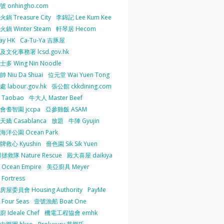
 onhingho.com
鍋 Treasure City
李錦記 Lee Kum Kee
鍋 Winter Steam
軒琴居 Hecom
ay HK
Ca-Tu-Ya 吉豚屋
及文化事務署 lcsd.gov.hk
多 Wing Nin Noodle
 Niu Da Shuai
位元堂 Wai Yuen Tong
 labour.gov.hk
張公館 ckkdining.com
Taobao
牛大人 Master Beef
會耆智園 jccpa
亞參雞飯 ASAM
嬌 Casablanca
放題
牛陣 Gyujin
海洋公園 Ocean Park
牌救心 Kyushin
嗇色園 Sik Sik Yuen
拯救隊 Nature Rescue
殿大喜屋 daikiya
Ocean Empire
美亞廚具 Meyer
Fortress
屋委員會 Housing Authority
PayMe
Four Seas
壹號漁船 Boat One
 Ideale Chef
機電工程協會 emhk