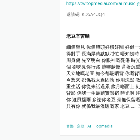
https://tw.topmediai.com/ai-musi
邀請碼: KD5A4UQ4
老豆辛苦晒
細個望見 你個膊頭好橫好闊 好似一
得對手 長滿厚繭默默咁忙 唔知幾時
周身傷 先至明白 你眼神嘅憂傷 時
個 卻睇見你行路 越嚟越慢 背著沉
天立地嘅老豆 如今都駝晒背 你嘅背
今想來 都係我太過固執 你用沈默 
重生活 你從未話過累 歲月喺面上 
背影 係我一生最踏實歸宿 時光啊 
你 遮風擋雨 多謝你老豆 毫無保留
只有你 就係我最溫暖嘅家 老豆…… 
音樂
寫歌
AI
Topmediai