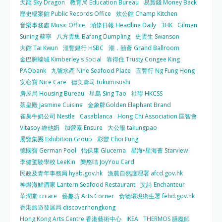
天龍 Sky Dragon
教育局 Education Bureau
易賞錢 Money Back
歷史檔案館 Public Records Office
炊公館 Champ Kitchen
音樂事務處 Music Office
頭條日報 Headline Daily
3HK
Gilman
Suning 蘇寧
八方雲集 Bafang Dumpling
史雲生 Swanson
大館 Tai Kwun
滙豐銀行 HSBC
潮．囍薈 Grand Ballroom
金巴脷蠔城 Kimberley's Social
靠得住 Trusty Congee King
PAObank
九號水產 Nine Seafood Place
五豐行 Ng Fung Hong
安心寶 Nice Care
德美壽司 tokumisushi
房屋局 Housing Bureau
星島 Sing Tao
社聯 HKCSS
茶皇殿 Jasmine Cuisine
金象牌Golden Elephant Brand
雀巢牛奶公司 Nestle
Casablanca
Hong Chi Association 匡智會
Vitasoy 維他奶
加營素 Ensure
大公報 takungpao
展覽集團 Exhibition Group
彩豐 Choi Fung
德國寶 German Pool
怡保康 Glucerna
星海•星海薈 Starview
李健駕駛學校 LeeKin
樂悠咭 JoyYou Card
民政及青年事務局 hyab.gov.hk
漁農自然護理署 afcd.gov.hk
神燈海鮮酒家 Lantern Seafood Restaurant
艾詩 Enchanteur
華潤堂 crcare
藝趣坊 Arts Corner
食物環境衛生署 fehd.gov.hk
香港旅遊發展局 discoverhongkong
Hong Kong Arts Centre 香港藝術中心
IKEA
THERMOS 膳魔師