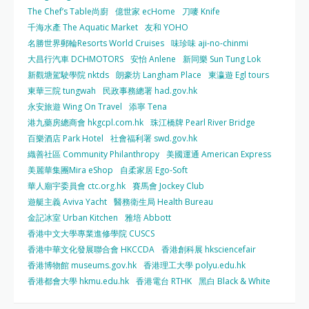
The Chef’s Table尚廚
億世家 ecHome
刀嘜 Knife
千海水產 The Aquatic Market
友和 YOHO
名勝世界郵輪Resorts World Cruises
味珍味 aji-no-chinmi
大昌行汽車 DCHMOTORS
安怡 Anlene
新同樂 Sun Tung Lok
新觀塘駕駛學院 nktds
朗豪坊 Langham Place
東瀛遊 Egl tours
東華三院 tungwah
民政事務總署 had.gov.hk
永安旅遊 Wing On Travel
添寧 Tena
港九藥房總商會 hkgcpl.com.hk
珠江橋牌 Pearl River Bridge
百樂酒店 Park Hotel
社會福利署 swd.gov.hk
織善社區 Community Philanthropy
美國運通 American Express
美麗華集團Mira eShop
自柔家居 Ego-Soft
華人廟宇委員會 ctc.org.hk
賽馬會 Jockey Club
遊艇主義 Aviva Yacht
醫務衛生局 Health Bureau
金記冰室 Urban Kitchen
雅培 Abbott
香港中文大學專業進修學院 CUSCS
香港中華文化發展聯合會 HKCCDA
香港創科展 hksciencefair
香港博物館 museums.gov.hk
香港理工大學 polyu.edu.hk
香港都會大學 hkmu.edu.hk
香港電台 RTHK
黑白 Black & White