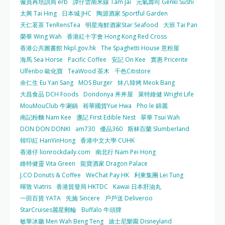
僱員再培訓局 erb
譚仔雲南米線 Tam Jai
元氣壽司 Genki Sushi
太興 Tai Hing
日本城 JHC
陶源酒家 Sportful Garden
天仁茗茶 TenRensTea
明星海鮮酒家Star Seafood
大班 Tai Pan
榮華 Wing Wah
香港紅十字會 Hong Kong Red Cross
香港公共圖書館 hkpl.gov.hk
The Spaghetti House 意粉屋
海馬 Sea Horse
Pacific Coffee
安記 On Kee
實惠 Pricerite
Ulfenbo 歐化寶
TeaWood 茶木
千色Citistore
余仁生 Eu Yan Sang
MOS Burger
炑八韓烤 Meok Bang
大昌食品 DCH Foods
Dondonya 丼丼屋
萊特維健 Wright Life
MouMouClub 牛涮鍋
裕華國貨Yue Hwa
Pho le 錦麗
南記粉麵 Nam Kee
盞記 First Edible Nest
翠華 Tsui Wah
DON DON DONKI
am730
優品360
斯林百蘭 Slumberland
韓印紅 HanYinHong
香港中文大學 CUHK
香港仔 lionrockdaily.com
南北行 Nam Pei Hong
維特健靈 Vita Green
龍寶酒家 Dragon Palace
J.CO Donuts & Coffee
WeChat Pay HK
利東集團 Lei Tung
暉致 Viatris
香港貿發局 HKTDC
Kawai 日本肝油丸
一田百貨 YATA
先施 Sincere
戶戶送 Deliveroo
StarCruises麗星郵輪
Buffalo 牛頭牌
敏華冰廳 Men Wah Beng Teng
迪士尼樂園 Disneyland