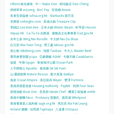
Ulferts 歐化傢俬
牛一 Nabe One
稻埕飯店 Dào Chéng
簡簡單單 ecLiving
BoC Pay
官燕棧 ibnest
長者安居協會 schsa.org.hk
Starbucks 星巴克
安興號 onhingho.com
富城火鍋 Treasure City
李錦記 Lee Kum Kee
正冬火鍋 Winter Steam
軒琴居 Hecom
Alipay HK
Ca-Tu-Ya 吉豚屋
康樂及文化事務署 lcsd.gov.hk
永年士多 Wing Nin Noodle
牛大帥 Niu Da Shuai
位元堂 Wai Yuen Tong
勞工處 labour.gov.hk
張公館 ckkdining.com
淘寶 Taobao
牛大人 Master Beef
賽馬會耆智園 jccpa
亞參雞飯 ASAM
卡撒天嬌 Casablanca
放題
牛陣 Gyujin
香港海洋公園 Ocean Park
人字牌救心 Kyushin
嗇色園 Sik Sik Yuen
山‧灘拯救隊 Nature Rescue
殿大喜屋 daikiya
海皇 Ocean Empire
美亞廚具 Meyer
豐澤 Fortress
香港房屋委員會 Housing Authority
PayMe
四洲 Four Seas
壹號漁船 Boat One
意美廚 Ideale Chef
機電工程協會 emhk
香港中樂團 hkco
Proluxury 普樂氏
惠而浦 Whirlpool
香港耆康老人福利會 sage.org.hk
馬百良 Ma Pak Leung
Airland 雅蘭
但馬屋 Tajimaya
八達通 Octopus