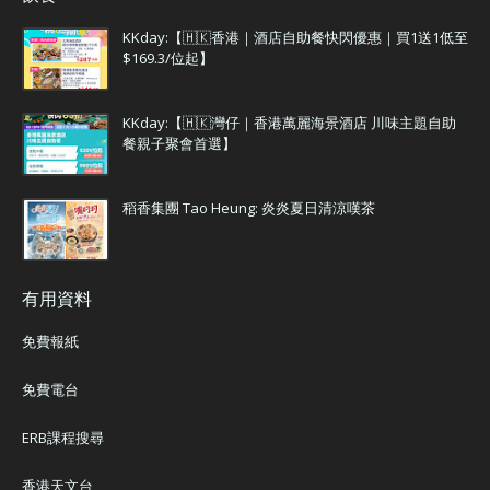
KKday:【🇭🇰香港｜酒店自助餐快閃優惠｜買1送1低至
$169.3/位起】
KKday:【🇭🇰灣仔｜香港萬麗海景酒店 川味主題自助
餐親子聚會首選】
稻香集團 Tao Heung: 炎炎夏日清涼嘆茶
有用資料
免費報紙
免費電台
ERB課程搜尋
香港天文台