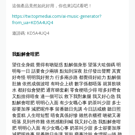
這個產品竟然如此好用，你也來試試看吧！
https://tw.topmediai.com/ai-music-generator?
from_ua=KD5A4UQ4
邀請碼: KD5A4UQ4
我點解會咁肥
望住全身鏡 覺得有啲疑惑 點解個身形 望落大咗個碼 明
明每一日 話要食少兩啖 點知到深夜 肚仔發出聲嚮 其實
好奇怪 明明我好努力 行多兩步路 都覺得好給力 點解個
肚腩 依然成個波咁 有時企上磅 數字係都唔落 就算飲啖
水 都好似會變肥 通宵睇套劇 零食梗唔少得 咁多好嘢食
又點捨得唔食 邊一個可以 救下我對象腿 我又好心急 我
點解會咁肥 明明心入面 有少女嘅心事 奶茶叫少甜 多士
卻要加厚 減肥呢件事 留番聽日先講 今日話戒糖 聽日照
食蛋糕 人生咁短暫 唔食真係好慘 雖然衣櫃裡 啲裙又著
唔落 見到件炸雞 依然感動到喊 我又好心急 我點解會咁
肥 明明心入面 有少女嘅心事 奶茶叫少甜 多士卻要加厚
減肥呢件事 留番聽日先講 算啦 廢事諗啦 食埋呢一啖 聽