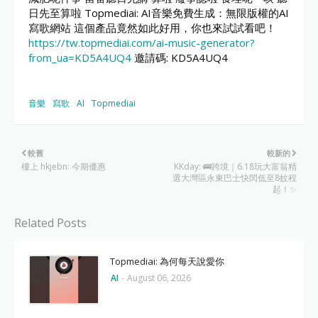
日先至算啦 Topmediai: AI音樂免費生成：無限版權的AI
寫歌網站 這個產品竟然如此好用，你也來試試看吧！
https://tw.topmediai.com/ai-music-generator?
from_ua=KD5A4UQ4
邀請碼: KD5A4UQ4
音樂
寫歌
AI
Topmediai
較舊
較新的
樓上 hkjebn: 今期優惠
KKday: 🚌跨境｜6.18玩大富翁精
選大灣區永東巴士快閃低至8蚊程
起！✨
Related Posts
Topmediai: 為何每天說愛你
AI
-
August 06, 2026