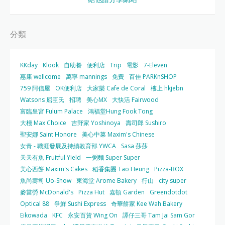
分類
KKday
Klook
自助餐
便利店
Trip
電影
7-Eleven
惠康 wellcome
萬寧 mannings
免費
百佳 PARKnSHOP
759 阿信屋
OK便利店
大家樂 Cafe de Coral
樓上 hkjebn
Watsons 屈臣氏
招聘
美心MX
大快活 Fairwood
富臨皇宮 Fulum Palace
鴻福堂Hung Fook Tong
大棧 Max Choice
吉野家 Yoshinoya
壽司郎 Sushiro
聖安娜 Saint Honore
美心中菜 Maxim's Chinese
女青 - 職涯發展及持續教育部 YWCA
Sasa 莎莎
天天有魚 Fruitful Yield
一粥麵 Super Super
美心西餅 Maxim's Cakes
稻香集團 Tao Heung
Pizza-BOX
魚尚壽司 Uo-Show
東海堂 Arome Bakery
行山
city'super
麥當勞 McDonald's
Pizza Hut
嘉頓 Garden
Greendotdot
Optical 88
爭鮮 Sushi Express
奇華餅家 Kee Wah Bakery
Eikowada
KFC
永安百貨 Wing On
譚仔三哥 Tam Jai Sam Gor