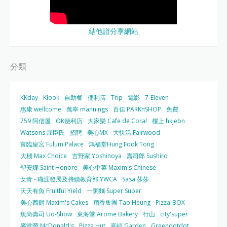
結他譜分享網站
分類
KKday
Klook
自助餐
便利店
Trip
電影
7-Eleven
惠康 wellcome
萬寧 mannings
百佳 PARKnSHOP
免費
759 阿信屋
OK便利店
大家樂 Cafe de Coral
樓上 hkjebn
Watsons 屈臣氏
招聘
美心MX
大快活 Fairwood
富臨皇宮 Fulum Palace
鴻福堂Hung Fook Tong
大棧 Max Choice
吉野家 Yoshinoya
壽司郎 Sushiro
聖安娜 Saint Honore
美心中菜 Maxim's Chinese
女青 - 職涯發展及持續教育部 YWCA
Sasa 莎莎
天天有魚 Fruitful Yield
一粥麵 Super Super
美心西餅 Maxim's Cakes
稻香集團 Tao Heung
Pizza-BOX
魚尚壽司 Uo-Show
東海堂 Arome Bakery
行山
city'super
麥當勞 McDonald's
Pizza Hut
嘉頓 Garden
Greendotdot