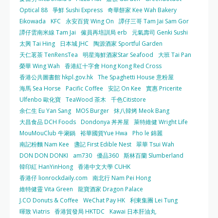
Optical 88
爭鮮 Sushi Express
奇華餅家 Kee Wah Bakery
Eikowada
KFC
永安百貨 Wing On
譚仔三哥 Tam Jai Sam Gor
譚仔雲南米線 Tam Jai
僱員再培訓局 erb
元氣壽司 Genki Sushi
太興 Tai Hing
日本城 JHC
陶源酒家 Sportful Garden
天仁茗茶 TenRensTea
明星海鮮酒家Star Seafood
大班 Tai Pan
榮華 Wing Wah
香港紅十字會 Hong Kong Red Cross
香港公共圖書館 hkpl.gov.hk
The Spaghetti House 意粉屋
海馬 Sea Horse
Pacific Coffee
安記 On Kee
實惠 Pricerite
Ulfenbo 歐化寶
TeaWood 茶木
千色Citistore
余仁生 Eu Yan Sang
MOS Burger
炑八韓烤 Meok Bang
大昌食品 DCH Foods
Dondonya 丼丼屋
萊特維健 Wright Life
MouMouClub 牛涮鍋
裕華國貨Yue Hwa
Pho le 錦麗
南記粉麵 Nam Kee
盞記 First Edible Nest
翠華 Tsui Wah
DON DON DONKI
am730
優品360
斯林百蘭 Slumberland
韓印紅 HanYinHong
香港中文大學 CUHK
香港仔 lionrockdaily.com
南北行 Nam Pei Hong
維特健靈 Vita Green
龍寶酒家 Dragon Palace
J.CO Donuts & Coffee
WeChat Pay HK
利東集團 Lei Tung
暉致 Viatris
香港貿發局 HKTDC
Kawai 日本肝油丸