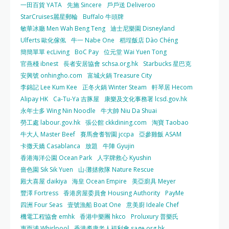
一田百貨 YATA
先施 Sincere
戶戶送 Deliveroo
StarCruises麗星郵輪
Buffalo 牛頭牌
敏華冰廳 Men Wah Beng Teng
迪士尼樂園 Disneyland
Ulferts 歐化傢俬
牛一 Nabe One
稻埕飯店 Dào Chéng
簡簡單單 ecLiving
BoC Pay
位元堂 Wai Yuen Tong
官燕棧 ibnest
長者安居協會 schsa.org.hk
Starbucks 星巴克
安興號 onhingho.com
富城火鍋 Treasure City
李錦記 Lee Kum Kee
正冬火鍋 Winter Steam
軒琴居 Hecom
Alipay HK
Ca-Tu-Ya 吉豚屋
康樂及文化事務署 lcsd.gov.hk
永年士多 Wing Nin Noodle
牛大帥 Niu Da Shuai
勞工處 labour.gov.hk
張公館 ckkdining.com
淘寶 Taobao
牛大人 Master Beef
賽馬會耆智園 jccpa
亞參雞飯 ASAM
卡撒天嬌 Casablanca
放題
牛陣 Gyujin
香港海洋公園 Ocean Park
人字牌救心 Kyushin
嗇色園 Sik Sik Yuen
山‧灘拯救隊 Nature Rescue
殿大喜屋 daikiya
海皇 Ocean Empire
美亞廚具 Meyer
豐澤 Fortress
香港房屋委員會 Housing Authority
PayMe
四洲 Four Seas
壹號漁船 Boat One
意美廚 Ideale Chef
機電工程協會 emhk
香港中樂團 hkco
Proluxury 普樂氏
惠而浦 Whirlpool
香港耆康老人福利會 sage.org.hk