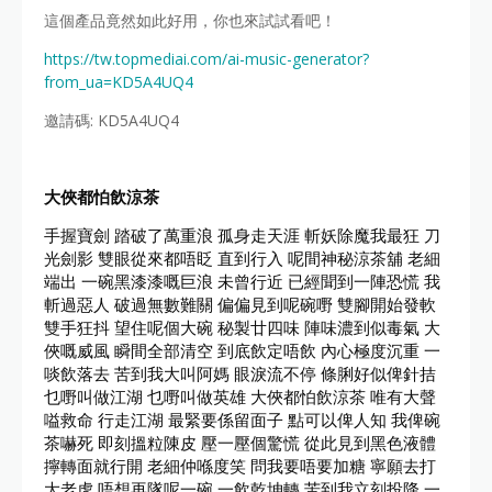
這個產品竟然如此好用，你也來試試看吧！
https://tw.topmediai.com/ai-music-generator?
from_ua=KD5A4UQ4
邀請碼: KD5A4UQ4
大俠都怕飲涼茶
手握寶劍 踏破了萬重浪 孤身走天涯 斬妖除魔我最狂 刀
光劍影 雙眼從來都唔眨 直到行入 呢間神秘涼茶舖 老細
端出 一碗黑漆漆嘅巨浪 未曾行近 已經聞到一陣恐慌 我
斬過惡人 破過無數難關 偏偏見到呢碗嘢 雙腳開始發軟
雙手狂抖 望住呢個大碗 秘製廿四味 陣味濃到似毒氣 大
俠嘅威風 瞬間全部清空 到底飲定唔飲 內心極度沉重 一
啖飲落去 苦到我大叫阿媽 眼淚流不停 條脷好似俾針拮
乜嘢叫做江湖 乜嘢叫做英雄 大俠都怕飲涼茶 唯有大聲
嗌救命 行走江湖 最緊要係留面子 點可以俾人知 我俾碗
茶嚇死 即刻搵粒陳皮 壓一壓個驚慌 從此見到黑色液體
擰轉面就行開 老細仲喺度笑 問我要唔要加糖 寧願去打
大老虎 唔想再隊呢一碗 一飲乾坤轉 苦到我立刻投降 一