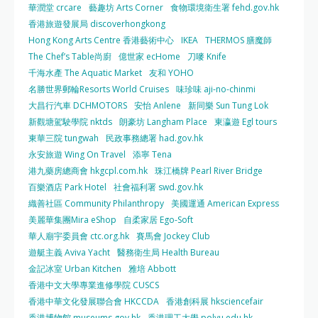
華潤堂 crcare
藝趣坊 Arts Corner
食物環境衛生署 fehd.gov.hk
香港旅遊發展局 discoverhongkong
Hong Kong Arts Centre 香港藝術中心
IKEA
THERMOS 膳魔師
The Chef’s Table尚廚
億世家 ecHome
刀嘜 Knife
千海水產 The Aquatic Market
友和 YOHO
名勝世界郵輪Resorts World Cruises
味珍味 aji-no-chinmi
大昌行汽車 DCHMOTORS
安怡 Anlene
新同樂 Sun Tung Lok
新觀塘駕駛學院 nktds
朗豪坊 Langham Place
東瀛遊 Egl tours
東華三院 tungwah
民政事務總署 had.gov.hk
永安旅遊 Wing On Travel
添寧 Tena
港九藥房總商會 hkgcpl.com.hk
珠江橋牌 Pearl River Bridge
百樂酒店 Park Hotel
社會福利署 swd.gov.hk
織善社區 Community Philanthropy
美國運通 American Express
美麗華集團Mira eShop
自柔家居 Ego-Soft
華人廟宇委員會 ctc.org.hk
賽馬會 Jockey Club
遊艇主義 Aviva Yacht
醫務衛生局 Health Bureau
金記冰室 Urban Kitchen
雅培 Abbott
香港中文大學專業進修學院 CUSCS
香港中華文化發展聯合會 HKCCDA
香港創科展 hksciencefair
香港博物館 museums.gov.hk
香港理工大學 polyu.edu.hk