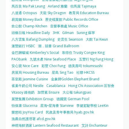
馬百良 Ma Pak Leung
Airland 雅蘭
但馬屋 Tajimaya
八達通 Octopus
天龍 Sky Dragon
教育局 Education Bureau
易賞錢 Money Back
歷史檔案館 Public Records Office
炊公館 Champ Kitchen
音樂事務處 Music Office
頭條日報 Headline Daily
3HK
Gilman
Suning 蘇寧
八方雲集 Bafang Dumpling
史雲生 Swanson
大館 Tai Kwun
滙豐銀行 HSBC
潮．囍薈 Grand Ballroom
金巴脷蠔城 Kimberley's Social
靠得住 Trusty Congee King
PAObank
九號水產 Nine Seafood Place
五豐行 Ng Fung Hong
安心寶 Nice Care
彩豐 Choi Fung
德美壽司 tokumisushi
房屋局 Housing Bureau
星島 Sing Tao
社聯 HKCSS
茶皇殿 Jasmine Cuisine
金象牌Golden Elephant Brand
雀巢牛奶公司 Nestle
Casablanca
Hong Chi Association 匡智會
Vitasoy 維他奶
加營素 Ensure
大公報 takungpao
展覽集團 Exhibition Group
德國寶 German Pool
怡保康 Glucerna
星海•星海薈 Starview
李健駕駛學校 LeeKin
樂悠咭 JoyYou Card
民政及青年事務局 hyab.gov.hk
漁農自然護理署 afcd.gov.hk
神燈海鮮酒家 Lantern Seafood Restaurant
艾詩 Enchanteur