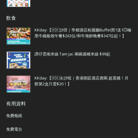
飲食
KKday:【🇭🇰沙田｜帝都酒店柏麗廳Buffet買1送1💥極
黑牛鐵板燒午餐$263位/和牛海鮮晚餐$347位起！】
譚仔雲南米線 Tam Jai: 兩碗過橋米線 $99起
KKday:【🇭🇰尖沙咀｜香港朗廷酒店唐閣 超震撼！月
餅第2盒只需$20！】
有用資料
免費報紙
免費電台