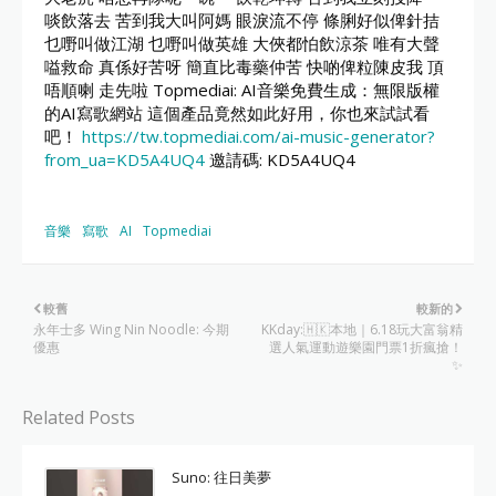
啖飲落去 苦到我大叫阿媽 眼淚流不停 條脷好似俾針拮
乜嘢叫做江湖 乜嘢叫做英雄 大俠都怕飲涼茶 唯有大聲
嗌救命 真係好苦呀 簡直比毒藥仲苦 快啲俾粒陳皮我 頂
唔順喇 走先啦 Topmediai: AI音樂免費生成：無限版權
的AI寫歌網站 這個產品竟然如此好用，你也來試試看
吧！
https://tw.topmediai.com/ai-music-generator?
from_ua=KD5A4UQ4
邀請碼: KD5A4UQ4
音樂
寫歌
AI
Topmediai
較舊
較新的
永年士多 Wing Nin Noodle: 今期
KKday:🇭🇰本地｜6.18玩大富翁精
優惠
選人氣運動遊樂園門票1折瘋搶！
✨
Related Posts
Suno: 往日美夢