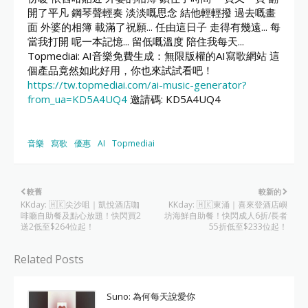
開了平凡 鋼琴聲輕奏 淡淡嘅思念 結他輕輕撥 過去嘅畫
面 外婆的相簿 載滿了祝願... 任由這日子 走得有幾遠... 每
當我打開 呢一本記憶... 留低嘅溫度 陪住我每天...
Topmediai: AI音樂免費生成：無限版權的AI寫歌網站 這
個產品竟然如此好用，你也來試試看吧！
https://tw.topmediai.com/ai-music-generator?
from_ua=KD5A4UQ4
邀請碼: KD5A4UQ4
音樂
寫歌
優惠
AI
Topmediai
較舊
較新的
KKday: 🇭🇰尖沙咀｜凱悅酒店咖
KKday: 🇭🇰東涌｜喜來登酒店嶼
啡廳自助餐及點心放題！快閃買2
坊海鮮自助餐！快閃成人6折/長者
送2低至$264位起！
55折低至$233位起！
Related Posts
Suno: 為何每天說愛你