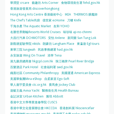
華潤堂 crcare
藝趣坊 Arts Corner
食物環境衛生署 fehd.gov.hk
香港旅遊發展局 discoverhongkong
Hong Kong Arts Centre 香港藝術中心
IKEA
THERMOS 膳魔師
The Chef’s Table尚廚
億世家 ecHome
刀嘜 Knife
千海水產 The Aquatic Market
友和 YOHO
名勝世界郵輪Resorts World Cruises
味珍味 aji-no-chinmi
大昌行汽車 DCHMOTORS
安怡 Anlene
新同樂 Sun Tung Lok
新觀塘駕駛學院 nktds
朗豪坊 Langham Place
東瀛遊 Egl tours
東華三院 tungwah
民政事務總署 had.gov.hk
永安旅遊 Wing On Travel
添寧 Tena
港九藥房總商會 hkgcpl.com.hk
珠江橋牌 Pearl River Bridge
百樂酒店 Park Hotel
社會福利署 swd.gov.hk
織善社區 Community Philanthropy
美國運通 American Express
美麗華集團Mira eShop
自柔家居 Ego-Soft
華人廟宇委員會 ctc.org.hk
賽馬會 Jockey Club
遊艇主義 Aviva Yacht
醫務衛生局 Health Bureau
金記冰室 Urban Kitchen
雅培 Abbott
香港中文大學專業進修學院 CUSCS
香港中華文化發展聯合會 HKCCDA
香港創科展 hksciencefair
香港博物館 museums.gov.hk
香港理工大學 polyu.edu.hk