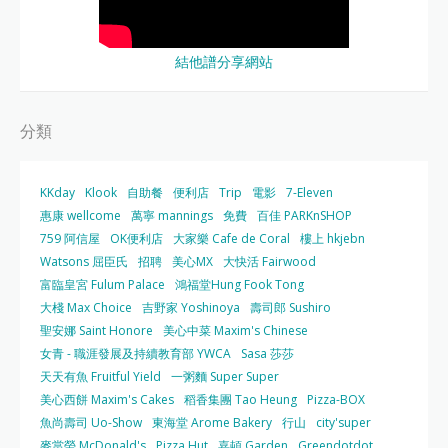
結他譜分享網站
分類
KKday
Klook
自助餐
便利店
Trip
電影
7-Eleven
惠康 wellcome
萬寧 mannings
免費
百佳 PARKnSHOP
759 阿信屋
OK便利店
大家樂 Cafe de Coral
樓上 hkjebn
Watsons 屈臣氏
招聘
美心MX
大快活 Fairwood
富臨皇宮 Fulum Palace
鴻福堂Hung Fook Tong
大棧 Max Choice
吉野家 Yoshinoya
壽司郎 Sushiro
聖安娜 Saint Honore
美心中菜 Maxim's Chinese
女青 - 職涯發展及持續教育部 YWCA
Sasa 莎莎
天天有魚 Fruitful Yield
一粥麵 Super Super
美心西餅 Maxim's Cakes
稻香集團 Tao Heung
Pizza-BOX
魚尚壽司 Uo-Show
東海堂 Arome Bakery
行山
city'super
麥當勞 McDonald's
Pizza Hut
嘉頓 Garden
Greendotdot