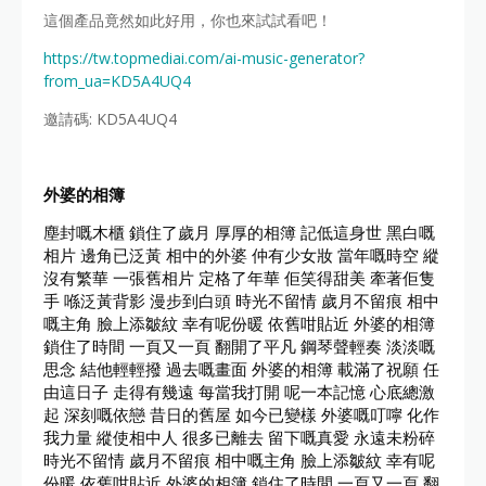
這個產品竟然如此好用，你也來試試看吧！
https://tw.topmediai.com/ai-music-generator?
from_ua=KD5A4UQ4
邀請碼: KD5A4UQ4
外婆的相簿
塵封嘅木櫃 鎖住了歲月 厚厚的相簿 記低這身世 黑白嘅
相片 邊角已泛黃 相中的外婆 仲有少女妝 當年嘅時空 縱
沒有繁華 一張舊相片 定格了年華 佢笑得甜美 牽著佢隻
手 喺泛黃背影 漫步到白頭 時光不留情 歲月不留痕 相中
嘅主角 臉上添皺紋 幸有呢份暖 依舊咁貼近 外婆的相簿
鎖住了時間 一頁又一頁 翻開了平凡 鋼琴聲輕奏 淡淡嘅
思念 結他輕輕撥 過去嘅畫面 外婆的相簿 載滿了祝願 任
由這日子 走得有幾遠 每當我打開 呢一本記憶 心底總激
起 深刻嘅依戀 昔日的舊屋 如今已變樣 外婆嘅叮嚀 化作
我力量 縱使相中人 很多已離去 留下嘅真愛 永遠未粉碎
時光不留情 歲月不留痕 相中嘅主角 臉上添皺紋 幸有呢
份暖 依舊咁貼近 外婆的相簿 鎖住了時間 一頁又一頁 翻