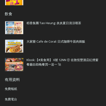
飲食
稻香集團 Tao Heung: 炎炎夏日清涼嘆茶
大家樂 Cafe de Coral: 日式咖喱牛面肉焗飯
Klook:【#美食周】 6號 12NN ⏰ 佐敦恆豐酒店紅煙窗
餐廳自助晚餐買一送一 🚀
有用資料
免費報紙
免費電台