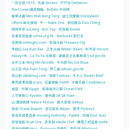
一田百貨 YATA
先施 Sincere
戶戶送 Deliveroo
StarCruises麗星郵輪
Buffalo 牛頭牌
敏華冰廳 Men Wah Beng Teng
迪士尼樂園 Disneyland
Ulferts 歐化傢俬
牛一 Nabe One
稻埕飯店 Dào Chéng
簡簡單單 ecLiving
BoC Pay
官燕棧 ibnest
長者安居協會 schsa.org.hk
Starbucks 星巴克
安興號 onhingho.com
富城火鍋 Treasure City
李錦記 Lee Kum Kee
正冬火鍋 Winter Steam
軒琴居 Hecom
Alipay HK
Ca-Tu-Ya 吉豚屋
康樂及文化事務署 lcsd.gov.hk
永年士多 Wing Nin Noodle
牛大帥 Niu Da Shuai
位元堂 Wai Yuen Tong
勞工處 labour.gov.hk
張公館 ckkdining.com
淘寶 Taobao
牛大人 Master Beef
賽馬會耆智園 jccpa
亞參雞飯 ASAM
卡撒天嬌 Casablanca
放題
牛陣 Gyujin
香港海洋公園 Ocean Park
人字牌救心 Kyushin
嗇色園 Sik Sik Yuen
山‧灘拯救隊 Nature Rescue
殿大喜屋 daikiya
海皇 Ocean Empire
美亞廚具 Meyer
豐澤 Fortress
香港房屋委員會 Housing Authority
PayMe
四洲 Four Seas
壹號漁船 Boat One
意美廚 Ideale Chef
機電工程協會 emhk
香港中樂團 hkco
Proluxury 普樂氏
惠而浦 Whirlpool