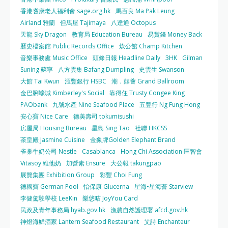
香港耆康老人福利會 sage.org.hk
馬百良 Ma Pak Leung
Airland 雅蘭
但馬屋 Tajimaya
八達通 Octopus
天龍 Sky Dragon
教育局 Education Bureau
易賞錢 Money Back
歷史檔案館 Public Records Office
炊公館 Champ Kitchen
音樂事務處 Music Office
頭條日報 Headline Daily
3HK
Gilman
Suning 蘇寧
八方雲集 Bafang Dumpling
史雲生 Swanson
大館 Tai Kwun
滙豐銀行 HSBC
潮．囍薈 Grand Ballroom
金巴脷蠔城 Kimberley's Social
靠得住 Trusty Congee King
PAObank
九號水產 Nine Seafood Place
五豐行 Ng Fung Hong
安心寶 Nice Care
德美壽司 tokumisushi
房屋局 Housing Bureau
星島 Sing Tao
社聯 HKCSS
茶皇殿 Jasmine Cuisine
金象牌Golden Elephant Brand
雀巢牛奶公司 Nestle
Casablanca
Hong Chi Association 匡智會
Vitasoy 維他奶
加營素 Ensure
大公報 takungpao
展覽集團 Exhibition Group
彩豐 Choi Fung
德國寶 German Pool
怡保康 Glucerna
星海•星海薈 Starview
李健駕駛學校 LeeKin
樂悠咭 JoyYou Card
民政及青年事務局 hyab.gov.hk
漁農自然護理署 afcd.gov.hk
神燈海鮮酒家 Lantern Seafood Restaurant
艾詩 Enchanteur