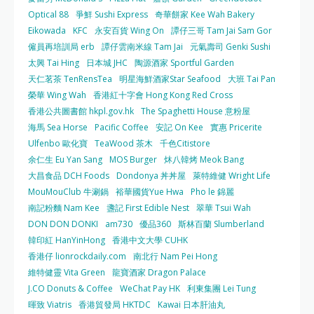
Optical 88
爭鮮 Sushi Express
奇華餅家 Kee Wah Bakery
Eikowada
KFC
永安百貨 Wing On
譚仔三哥 Tam Jai Sam Gor
僱員再培訓局 erb
譚仔雲南米線 Tam Jai
元氣壽司 Genki Sushi
太興 Tai Hing
日本城 JHC
陶源酒家 Sportful Garden
天仁茗茶 TenRensTea
明星海鮮酒家Star Seafood
大班 Tai Pan
榮華 Wing Wah
香港紅十字會 Hong Kong Red Cross
香港公共圖書館 hkpl.gov.hk
The Spaghetti House 意粉屋
海馬 Sea Horse
Pacific Coffee
安記 On Kee
實惠 Pricerite
Ulfenbo 歐化寶
TeaWood 茶木
千色Citistore
余仁生 Eu Yan Sang
MOS Burger
炑八韓烤 Meok Bang
大昌食品 DCH Foods
Dondonya 丼丼屋
萊特維健 Wright Life
MouMouClub 牛涮鍋
裕華國貨Yue Hwa
Pho le 錦麗
南記粉麵 Nam Kee
盞記 First Edible Nest
翠華 Tsui Wah
DON DON DONKI
am730
優品360
斯林百蘭 Slumberland
韓印紅 HanYinHong
香港中文大學 CUHK
香港仔 lionrockdaily.com
南北行 Nam Pei Hong
維特健靈 Vita Green
龍寶酒家 Dragon Palace
J.CO Donuts & Coffee
WeChat Pay HK
利東集團 Lei Tung
暉致 Viatris
香港貿發局 HKTDC
Kawai 日本肝油丸