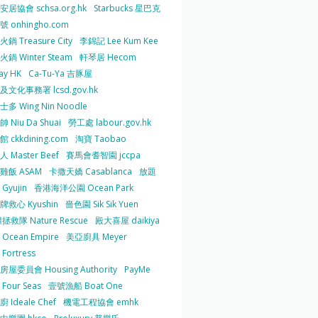
居協會 schsa.org.hk
Starbucks 星巴克
 onhingho.com
鍋 Treasure City
李錦記 Lee Kum Kee
鍋 Winter Steam
軒琴居 Hecom
ay HK
Ca-Tu-Ya 吉豚屋
及文化事務署 lcsd.gov.hk
多 Wing Nin Noodle
 Niu Da Shuai
勞工處 labour.gov.hk
 ckkdining.com
淘寶 Taobao
 Master Beef
賽馬會耆智園 jccpa
雞飯 ASAM
卡撒天嬌 Casablanca
放題
Gyujin
香港海洋公園 Ocean Park
牌救心 Kyushin
嗇色園 Sik Sik Yuen
拯救隊 Nature Rescue
殿大喜屋 daikiya
Ocean Empire
美亞廚具 Meyer
Fortress
屋委員會 Housing Authority
PayMe
Four Seas
壹號漁船 Boat One
 Ideale Chef
機電工程協會 emhk