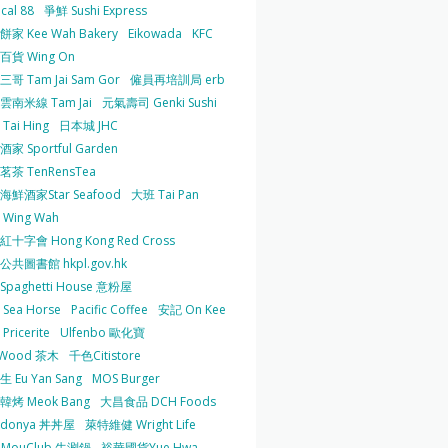
cal 88
爭鮮 Sushi Express
家 Kee Wah Bakery
Eikowada
KFC
百貨 Wing On
哥 Tam Jai Sam Gor
僱員再培訓局 erb
雲南米線 Tam Jai
元氣壽司 Genki Sushi
Tai Hing
日本城 JHC
家 Sportful Garden
茶 TenRensTea
海鮮酒家Star Seafood
大班 Tai Pan
Wing Wah
十字會 Hong Kong Red Cross
共圖書館 hkpl.gov.hk
 Spaghetti House 意粉屋
Sea Horse
Pacific Coffee
安記 On Kee
Pricerite
Ulfenbo 歐化寶
aWood 茶木
千色Citistore
 Eu Yan Sang
MOS Burger
韓烤 Meok Bang
大昌食品 DCH Foods
ndonya 丼丼屋
萊特維健 Wright Life
uMouClub 牛涮鍋
裕華國貨Yue Hwa