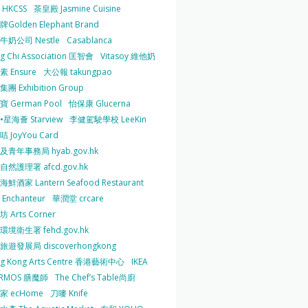
HKCSS
茶皇殿 Jasmine Cuisine
Golden Elephant Brand
牛奶公司 Nestle
Casablanca
g Chi Association 匡智會
Vitasoy 維他奶
 Ensure
大公報 takungpao
團 Exhibition Group
 German Pool
怡保康 Glucerna
星海薈 Starview
李健駕駛學校 LeeKin
 JoyYou Card
及青年事務局 hyab.gov.hk
然護理署 afcd.gov.hk
鮮酒家 Lantern Seafood Restaurant
Enchanteur
華潤堂 crcare
 Arts Corner
環境衛生署 fehd.gov.hk
旅遊發展局 discoverhongkong
g Kong Arts Centre 香港藝術中心
IKEA
ERMOS 膳魔師
The Chef’s Table尚廚
家 ecHome
刀嘜 Knife