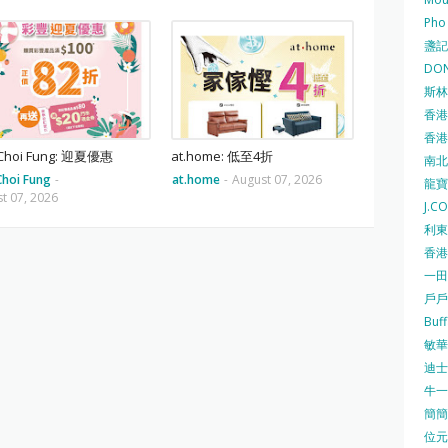
Pho
盞記 F
DON
斯林百
香港
香港仔
hoi Fung: 迎夏優惠
at.home: 低至4折
南北行
hoi Fung
-
at.home
-
August 07, 2026
龍寶酒
t 07, 2026
J.C
利東集
香港
一田
戶戶送
Buf
敏華冰
迪士尼
牛一 
簡簡單
位元堂