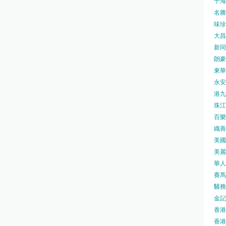
千海水
名勝世
味珍味
大昌
新同樂
朗豪坊
東華
永安旅
港九藥
珠江橋
百樂酒
織善社
美國運
美麗
華人廟
賽馬會
醫務衛
金記冰
香港
香港