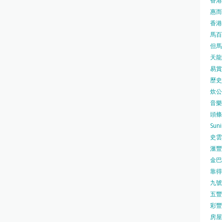
香港
惠而浦
香港
馬百良
但馬屋
天龍 
易賞錢
歷史檔
炊公館
音樂事
頭條日
Sun
史雲
滙豐
金巴脷
靠得住
九號水
五豐行
彩豐 
房屋局