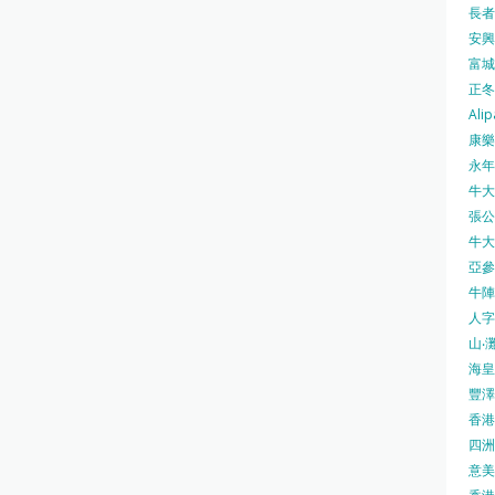
長者安
安興號
富城火
正冬火
Alip
康樂
永年士
牛大帥
張公館
牛大人
亞參
牛陣 
人字
山‧灘
海皇 
豐澤 
香港房
四洲 
意美廚