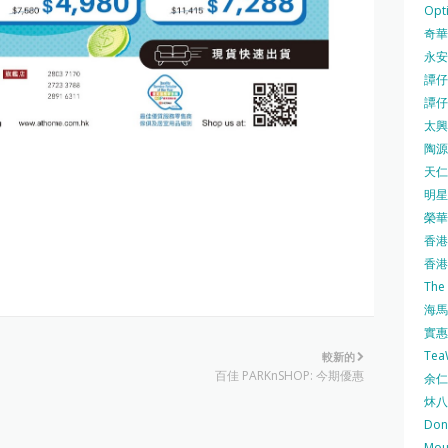
Opti
奇華餅
永安
譚仔三
譚仔
太興 
陶源酒
天仁茗
明星
榮華 
香港紅
香港公
The
海馬 
實惠 
Te
較新的
百佳 PARKnSHOP: 今期優惠
余仁生
炑八
Do
Mo