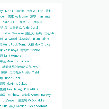
ay
Klook
自助餐
便利店
Trip
電影
even
惠康 wellcome
萬寧 mannings
PARKnSHOP
免費
759 阿信屋
便利店
大家樂 Cafe de Coral
hkjebn
Watsons 屈臣氏
招聘
美心MX
 Fairwood
富臨皇宮 Fulum Palace
Hung Fook Tong
大棧 Max Choice
 Yoshinoya
壽司郎 Sushiro
 Saint Honore
菜 Maxim's Chinese
 - 職涯發展及持續教育部 YWCA
a 莎莎
天天有魚 Fruitful Yield
 Super Super
餅 Maxim's Cakes
集團 Tao Heung
Pizza-BOX
壽司 Uo-Show
東海堂 Arome Bakery
city'super
麥當勞 McDonald's
a Hut
嘉頓 Garden
Greendotdot