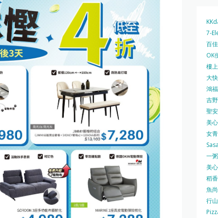
KKd
7-El
百佳 
OK
樓上 
大快活
鴻福堂
吉野家
聖安娜
美心中
女青
Sas
一粥麵
美心西
稻香
魚尚
行山
Pizz