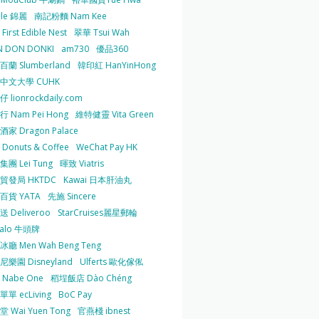
 le 錦麗
南記粉麵 Nam Kee
irst Edible Nest
翠華 Tsui Wah
 DON DONKI
am730
優品360
蘭 Slumberland
韓印紅 HanYinHong
中文大學 CUHK
 lionrockdaily.com
 Nam Pei Hong
維特健靈 Vita Green
家 Dragon Palace
O Donuts & Coffee
WeChat Pay HK
團 Lei Tung
暉致 Viatris
貿發局 HKTDC
Kawai 日本肝油丸
百貨 YATA
先施 Sincere
 Deliveroo
StarCruises麗星郵輪
falo 牛頭牌
廳 Men Wah Beng Teng
樂園 Disneyland
Ulferts 歐化傢俬
Nabe One
稻埕飯店 Dào Chéng
單 ecLiving
BoC Pay
 Wai Yuen Tong
官燕棧 ibnest