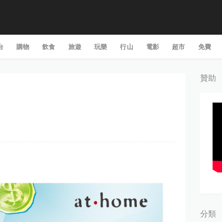
台
購物
飲食
旅遊
玩樂
行山
電影
超市
免費
贊助
分類