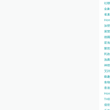
社聯 
金象牌
雀巢
Hon
加營素
展覽集
德國寶
星海•
樂悠咭
民政
漁農自
神燈海
艾詩 
藝趣坊
食物
香港
Hon
TH
億世