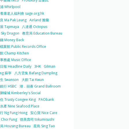
中樂團 hkco
Proluxury 普樂氏
 Whirlpool
耆康老人福利會 sage.org.hk
 Ma Pak Leung
Airland 雅蘭
 Tajimaya
八達通 Octopus
Sky Dragon
教育局 Education Bureau
 Money Back
案館 Public Records Office
 Champ Kitchen
務處 Music Office
報 Headline Daily
3HK
Gilman
ing 蘇寧
八方雲集 Bafang Dumpling
生 Swanson
大館 Tai Kwun
銀行 HSBC
潮．囍薈 Grand Ballroom
蠔城 Kimberley's Social
 Trusty Congee King
PAObank
產 Nine Seafood Place
 Ng Fung Hong
安心寶 Nice Care
Choi Fung
德美壽司 tokumisushi
 Housing Bureau
星島 Sing Tao