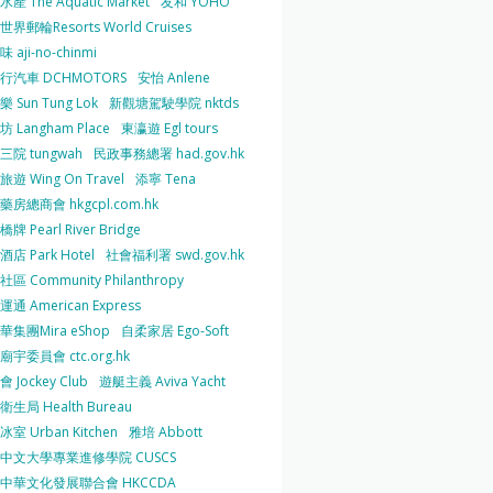
產 The Aquatic Market
友和 YOHO
界郵輪Resorts World Cruises
 aji-no-chinmi
行汽車 DCHMOTORS
安怡 Anlene
 Sun Tung Lok
新觀塘駕駛學院 nktds
 Langham Place
東瀛遊 Egl tours
三院 tungwah
民政事務總署 had.gov.hk
遊 Wing On Travel
添寧 Tena
房總商會 hkgcpl.com.hk
牌 Pearl River Bridge
店 Park Hotel
社會福利署 swd.gov.hk
區 Community Philanthropy
通 American Express
華集團Mira eShop
自柔家居 Ego-Soft
宇委員會 ctc.org.hk
 Jockey Club
遊艇主義 Aviva Yacht
生局 Health Bureau
室 Urban Kitchen
雅培 Abbott
中文大學專業進修學院 CUSCS
中華文化發展聯合會 HKCCDA