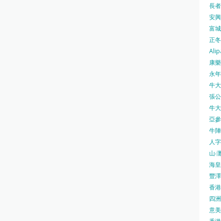
長者安
安興號
富城火
正冬火
Alip
康樂
永年士
牛大帥
張公館
牛大人
亞參
牛陣 
人字
山‧灘
海皇 
豐澤 
香港房
四洲 
意美廚