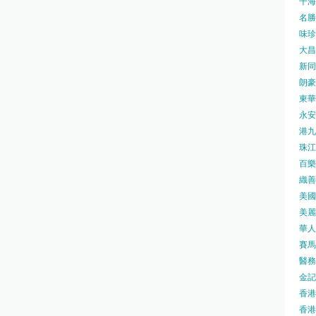
千海水
名勝世
味珍味
大昌
新同樂
朗豪坊
東華
永安旅
港九藥
珠江橋
百樂酒
織善社
美國運
美麗
華人廟
賽馬會
醫務衛
金記冰
香港
香港