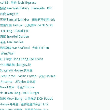
cal 88
爭鮮 Sushi Express
家 Kee Wah Bakery
Eikowada
KFC
百貨 Wing On
哥 Tam Jai Sam Gor
僱員再培訓局 erb
雲南米線 Tam Jai
元氣壽司 Genki Sushi
Tai Hing
日本城 JHC
家 Sportful Garden
茶 TenRensTea
海鮮酒家Star Seafood
大班 Tai Pan
Wing Wah
十字會 Hong Kong Red Cross
共圖書館 hkpl.gov.hk
 Spaghetti House 意粉屋
Sea Horse
Pacific Coffee
安記 On Kee
Pricerite
Ulfenbo 歐化寶
aWood 茶木
千色Citistore
 Eu Yan Sang
MOS Burger
韓烤 Meok Bang
大昌食品 DCH Foods
ndonya 丼丼屋
萊特維健 Wright Life
uMouClub 牛涮鍋
裕華國貨Yue Hwa