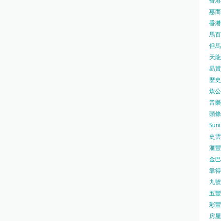
香港
惠而浦
香港
馬百良
但馬屋
天龍 
易賞錢
歷史檔
炊公館
音樂事
頭條日
Sun
史雲
滙豐
金巴脷
靠得住
九號水
五豐行
彩豐 
房屋局