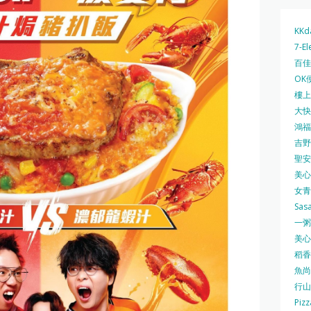
KKd
7-El
百佳 
OK
樓上 
大快活
鴻福堂
吉野家
聖安娜
美心中
女青
Sas
一粥麵
美心西
稻香
魚尚
行山
Pizz