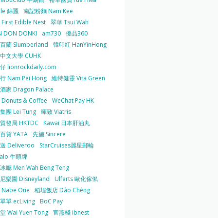
 le 錦麗
南記粉麵 Nam Kee
irst Edible Nest
翠華 Tsui Wah
 DON DONKI
am730
優品360
蘭 Slumberland
韓印紅 HanYinHong
中文大學 CUHK
 lionrockdaily.com
 Nam Pei Hong
維特健靈 Vita Green
家 Dragon Palace
O Donuts & Coffee
WeChat Pay HK
團 Lei Tung
暉致 Viatris
貿發局 HKTDC
Kawai 日本肝油丸
百貨 YATA
先施 Sincere
 Deliveroo
StarCruises麗星郵輪
falo 牛頭牌
廳 Men Wah Beng Teng
樂園 Disneyland
Ulferts 歐化傢俬
Nabe One
稻埕飯店 Dào Chéng
單 ecLiving
BoC Pay
 Wai Yuen Tong
官燕棧 ibnest