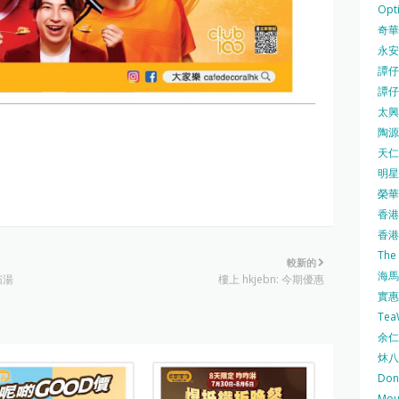
Opti
奇華餅
永安
譚仔三
譚仔
太興 
陶源酒
天仁茗
明星
榮華 
香港紅
香港公
The
較新的
海馬 
茄湯
樓上 hkjebn: 今期優惠
實惠 
Te
余仁生
炑八
Do
Mo