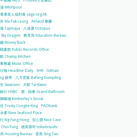
中樂團 hkco
Proluxury 普樂氏
 Whirlpool
耆康老人福利會 sage.org.hk
 Ma Pak Leung
Airland 雅蘭
 Tajimaya
八達通 Octopus
Sky Dragon
教育局 Education Bureau
 Money Back
案館 Public Records Office
 Champ Kitchen
務處 Music Office
報 Headline Daily
3HK
Gilman
ing 蘇寧
八方雲集 Bafang Dumpling
生 Swanson
大館 Tai Kwun
銀行 HSBC
潮．囍薈 Grand Ballroom
蠔城 Kimberley's Social
 Trusty Congee King
PAObank
產 Nine Seafood Place
 Ng Fung Hong
安心寶 Nice Care
Choi Fung
德美壽司 tokumisushi
 Housing Bureau
星島 Sing Tao