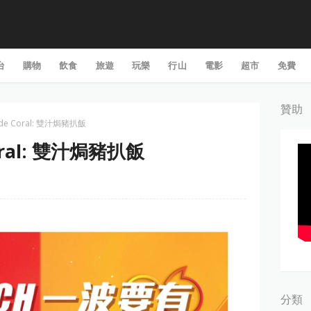
台
購物
飲食
旅遊
玩樂
行山
電影
超市
免費
贊助
de Coral: 雙汁焗豬扒飯
oral: 雙汁焗豬扒飯
分類