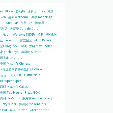
ay
Klook
自助餐
便利店
Trip
電影
even
惠康 wellcome
萬寧 mannings
PARKnSHOP
免費
759 阿信屋
便利店
大家樂 Cafe de Coral
hkjebn
Watsons 屈臣氏
招聘
美心MX
 Fairwood
富臨皇宮 Fulum Palace
Hung Fook Tong
大棧 Max Choice
 Yoshinoya
壽司郎 Sushiro
 Saint Honore
菜 Maxim's Chinese
 - 職涯發展及持續教育部 YWCA
a 莎莎
天天有魚 Fruitful Yield
 Super Super
餅 Maxim's Cakes
集團 Tao Heung
Pizza-BOX
壽司 Uo-Show
東海堂 Arome Bakery
city'super
麥當勞 McDonald's
a Hut
嘉頓 Garden
Greendotdot