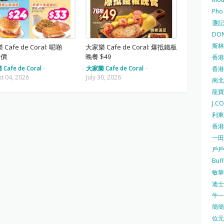
Pho
盞記 F
DON
斯林百
Cafe de Coral: 呢啲
大家樂 Cafe de Coral: 爆抵鐵板
d價
晚餐 $49
香港
Cafe de Coral
-
大家樂 Cafe de Coral
-
香港仔
t 04, 2026
July 30, 2026
南北行
龍寶酒
J.C
利東集
香港
一田
戶戶送
Buf
敏華冰
迪士尼
牛一 
簡簡單
位元堂