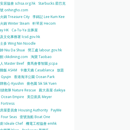
居協會 schsa.org.hk
Starbucks 星巴克
 onhingho.com
鍋 Treasure City
李錦記 Lee Kum Kee
鍋 Winter Steam
軒琴居 Hecom
ay HK
Ca-Tu-Ya 吉豚屋
及文化事務署 lcsd.gov.hk
多 Wing Nin Noodle
 Niu Da Shuai
勞工處 labour.gov.hk
 ckkdining.com
淘寶 Taobao
 Master Beef
賽馬會耆智園 jccpa
雞飯 ASAM
卡撒天嬌 Casablanca
放題
Gyujin
香港海洋公園 Ocean Park
牌救心 Kyushin
嗇色園 Sik Sik Yuen
拯救隊 Nature Rescue
殿大喜屋 daikiya
Ocean Empire
美亞廚具 Meyer
Fortress
屋委員會 Housing Authority
PayMe
Four Seas
壹號漁船 Boat One
 Ideale Chef
機電工程協會 emhk