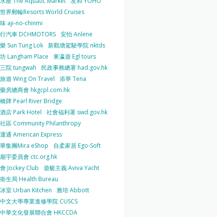
產 The Aquatic Market
友和 YOHO
界郵輪Resorts World Cruises
 aji-no-chinmi
行汽車 DCHMOTORS
安怡 Anlene
 Sun Tung Lok
新觀塘駕駛學院 nktds
 Langham Place
東瀛遊 Egl tours
三院 tungwah
民政事務總署 had.gov.hk
遊 Wing On Travel
添寧 Tena
房總商會 hkgcpl.com.hk
牌 Pearl River Bridge
店 Park Hotel
社會福利署 swd.gov.hk
區 Community Philanthropy
通 American Express
華集團Mira eShop
自柔家居 Ego-Soft
宇委員會 ctc.org.hk
 Jockey Club
遊艇主義 Aviva Yacht
生局 Health Bureau
室 Urban Kitchen
雅培 Abbott
中文大學專業進修學院 CUSCS
中華文化發展聯合會 HKCCDA