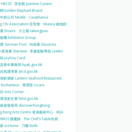
HKCSS
茶皇殿 Jasmine Cuisine
Golden Elephant Brand
牛奶公司 Nestle
Casablanca
g Chi Association 匡智會
Vitasoy 維他奶
 Ensure
大公報 takungpao
團 Exhibition Group
 German Pool
怡保康 Glucerna
星海薈 Starview
李健駕駛學校 LeeKin
 JoyYou Card
及青年事務局 hyab.gov.hk
然護理署 afcd.gov.hk
鮮酒家 Lantern Seafood Restaurant
Enchanteur
華潤堂 crcare
 Arts Corner
環境衛生署 fehd.gov.hk
旅遊發展局 discoverhongkong
g Kong Arts Centre 香港藝術中心
IKEA
ERMOS 膳魔師
The Chef’s Table尚廚
家 ecHome
刀嘜 Knife