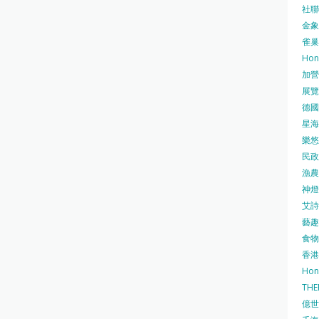
社聯 
金象牌
雀巢
Hon
加營素
展覽集
德國寶
星海•
樂悠咭
民政
漁農自
神燈海
艾詩 
藝趣坊
食物
香港
Hon
TH
億世