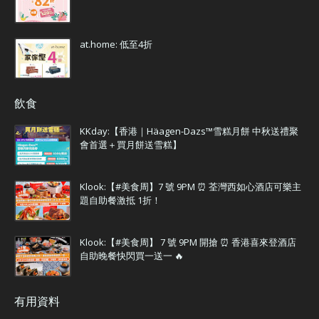
at.home: 低至4折
飲食
KKday:【香港｜Häagen-Dazs™雪糕月餅 中秋送禮聚
會首選＋買月餅送雪糕】
Klook:【#美食周】7 號 9PM ⏰ 荃灣西如心酒店可樂主
題自助餐激抵 1折！
Klook:【#美食周】 7 號 9PM 開搶 ⏰ 香港喜來登酒店
自助晚餐快閃買一送一 🔥
有用資料