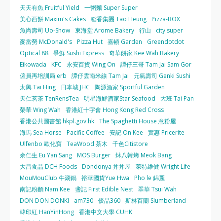
天天有魚 Fruitful Yield
一粥麵 Super Super
美心西餅 Maxim's Cakes
稻香集團 Tao Heung
Pizza-BOX
魚尚壽司 Uo-Show
東海堂 Arome Bakery
行山
city'super
麥當勞 McDonald's
Pizza Hut
嘉頓 Garden
Greendotdot
Optical 88
爭鮮 Sushi Express
奇華餅家 Kee Wah Bakery
Eikowada
KFC
永安百貨 Wing On
譚仔三哥 Tam Jai Sam Gor
僱員再培訓局 erb
譚仔雲南米線 Tam Jai
元氣壽司 Genki Sushi
太興 Tai Hing
日本城 JHC
陶源酒家 Sportful Garden
天仁茗茶 TenRensTea
明星海鮮酒家Star Seafood
大班 Tai Pan
榮華 Wing Wah
香港紅十字會 Hong Kong Red Cross
香港公共圖書館 hkpl.gov.hk
The Spaghetti House 意粉屋
海馬 Sea Horse
Pacific Coffee
安記 On Kee
實惠 Pricerite
Ulfenbo 歐化寶
TeaWood 茶木
千色Citistore
余仁生 Eu Yan Sang
MOS Burger
炑八韓烤 Meok Bang
大昌食品 DCH Foods
Dondonya 丼丼屋
萊特維健 Wright Life
MouMouClub 牛涮鍋
裕華國貨Yue Hwa
Pho le 錦麗
南記粉麵 Nam Kee
盞記 First Edible Nest
翠華 Tsui Wah
DON DON DONKI
am730
優品360
斯林百蘭 Slumberland
韓印紅 HanYinHong
香港中文大學 CUHK