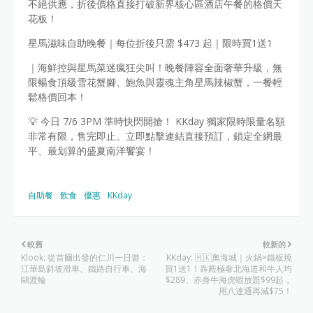
不絕供應，折後價格直接打破新界核心區酒店午餐的格價天
花板！
星馬滋味自助晚餐｜每位折後只需 $473 起｜限時買1送1
｜海鮮控與星馬菜迷瘋狂尖叫！晚餐陣容全面奢華升級，無
限暢食頂級雪花蟹腳、鮑魚與靈魂主角星馬辣椒蟹，一餐輕
鬆格價回本！
💡 今日 7/6 3PM 準時快閃開搶！ KKday 獨家限時限量名額
非常有限，售完即止。立即點擊連結直接預訂，鎖定全網最
平、最划算的盛夏南洋饗宴！
自助餐
飲食
優惠
KKday
較舊
較新的
Klook: 從首爾出發的仁川一日遊：
KKday: 🇭🇰奧海城｜火鍋×鐵板燒
江華島斜坡滑車、鐵路自行車、海
買1送1！犇殿極奢北海道和牛人均
鷗渡輪
$289、赤身牛海虎蝦放題$99起，
用八達通再減$75！