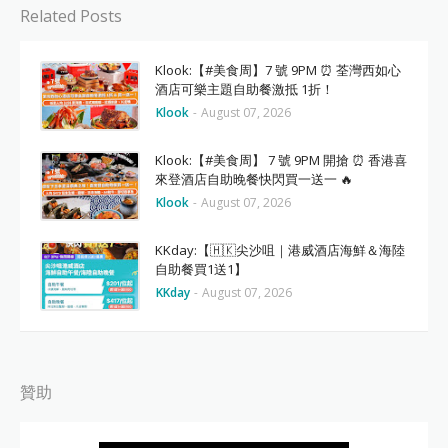
Related Posts
Klook:【#美食周】7 號 9PM ⏰ 荃灣西如心
酒店可樂主題自助餐激抵 1折！
Klook
-
August 07, 2026
Klook:【#美食周】 7 號 9PM 開搶 ⏰ 香港喜
來登酒店自助晚餐快閃買一送一 🔥
Klook
-
August 07, 2026
KKday:【🇭🇰尖沙咀｜港威酒店海鮮＆海陸
自助餐買1送1】
KKday
-
August 07, 2026
贊助