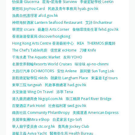
怡保康 Glucerna
星海•星海薈 Starview
李健駕駛學校 LeeKin
樂悠咭 JoyYou Card
民政及青年事務局 hyab.gov.hk
漁農自然護理署 afcd.gov.hk
神燈海鮮酒家 Lantern Seafood Restaurant
艾詩 Enchanteur
華潤堂 crcare
藝趣坊 Arts Corner
食物環境衛生署 fehd.gov.hk
香港旅遊發展局 discoverhongkong
Hong Kong Arts Centre 香港藝術中心
IKEA
THERMOS 膳魔師
The Chef’s Table尚廚
億世家 ecHome
刀嘜 Knife
千海水產 The Aquatic Market
友和 YOHO
名勝世界郵輪Resorts World Cruises
味珍味 aji-no-chinmi
大昌行汽車 DCHMOTORS
安怡 Anlene
新同樂 Sun Tung Lok
新觀塘駕駛學院 nktds
朗豪坊 Langham Place
東瀛遊 Egl tours
東華三院 tungwah
民政事務總署 had.gov.hk
永安旅遊 Wing On Travel
添寧 Tena
港九藥房總商會 hkgcpl.com.hk
珠江橋牌 Pearl River Bridge
百樂酒店 Park Hotel
社會福利署 swd.gov.hk
織善社區 Community Philanthropy
美國運通 American Express
美麗華集團Mira eShop
自柔家居 Ego-Soft
華人廟宇委員會 ctc.org.hk
賽馬會 Jockey Club
遊艇主義 Aviva Yacht
醫務衛生局 Health Bureau