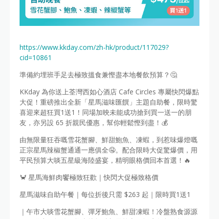
https://www.kkday.com/zh-hk/product/117029?
cid=10861
準備約埋班手足去極致搵食兼慳盡本地餐飲預算？🤔
KKday 為你送上荃灣西如心酒店 Cafe Circles 專屬快閃爆點
大促！重磅推出全新「星馬滋味匯饌」主題自助餐，限時驚
喜迎來超狂買1送1！同場加映未能成功搶到買一送一的朋
友，亦另設 65 折親民優惠，幫你輕鬆慳到盡！💰
由無限量狂吞嘅雪花蟹腳、鮮甜鮑魚、凍蝦，到惹味爆燈嘅
正宗星馬辣椒蟹通通一應俱全🤤。配合限時大促驚爆價，用
平民預算大啖五星級海陸盛宴，精明眼格價回本首選！🔥
🦀 星馬海鮮肉饗極致狂歡｜快閃大促極致格價
星馬滋味自助午餐｜每位折後只需 $263 起｜限時買1送1
｜午市大啖雪花蟹腳、彈牙鮑魚、鮮甜凍蝦！冷盤熟食源源