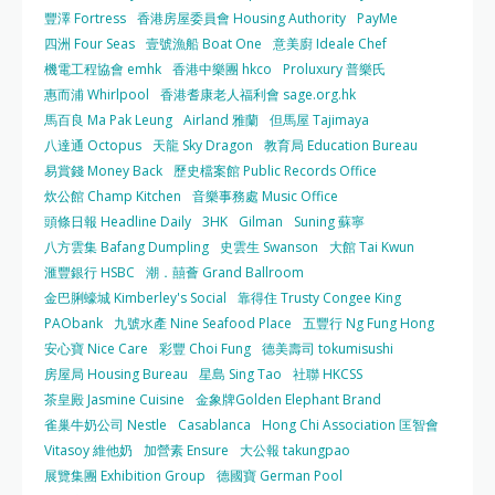
豐澤 Fortress
香港房屋委員會 Housing Authority
PayMe
四洲 Four Seas
壹號漁船 Boat One
意美廚 Ideale Chef
機電工程協會 emhk
香港中樂團 hkco
Proluxury 普樂氏
惠而浦 Whirlpool
香港耆康老人福利會 sage.org.hk
馬百良 Ma Pak Leung
Airland 雅蘭
但馬屋 Tajimaya
八達通 Octopus
天龍 Sky Dragon
教育局 Education Bureau
易賞錢 Money Back
歷史檔案館 Public Records Office
炊公館 Champ Kitchen
音樂事務處 Music Office
頭條日報 Headline Daily
3HK
Gilman
Suning 蘇寧
八方雲集 Bafang Dumpling
史雲生 Swanson
大館 Tai Kwun
滙豐銀行 HSBC
潮．囍薈 Grand Ballroom
金巴脷蠔城 Kimberley's Social
靠得住 Trusty Congee King
PAObank
九號水產 Nine Seafood Place
五豐行 Ng Fung Hong
安心寶 Nice Care
彩豐 Choi Fung
德美壽司 tokumisushi
房屋局 Housing Bureau
星島 Sing Tao
社聯 HKCSS
茶皇殿 Jasmine Cuisine
金象牌Golden Elephant Brand
雀巢牛奶公司 Nestle
Casablanca
Hong Chi Association 匡智會
Vitasoy 維他奶
加營素 Ensure
大公報 takungpao
展覽集團 Exhibition Group
德國寶 German Pool