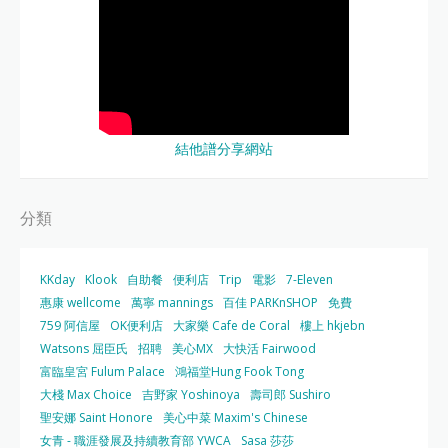
結他譜分享網站
分類
KKday
Klook
自助餐
便利店
Trip
電影
7-Eleven
惠康 wellcome
萬寧 mannings
百佳 PARKnSHOP
免費
759 阿信屋
OK便利店
大家樂 Cafe de Coral
樓上 hkjebn
Watsons 屈臣氏
招聘
美心MX
大快活 Fairwood
富臨皇宮 Fulum Palace
鴻福堂Hung Fook Tong
大棧 Max Choice
吉野家 Yoshinoya
壽司郎 Sushiro
聖安娜 Saint Honore
美心中菜 Maxim's Chinese
女青 - 職涯發展及持續教育部 YWCA
Sasa 莎莎