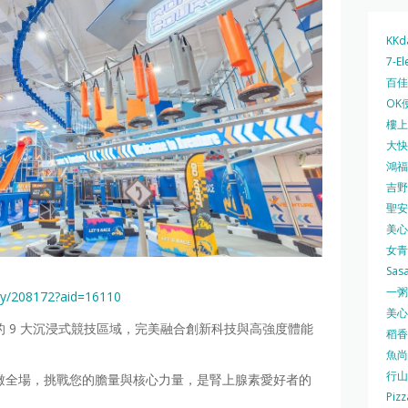
KKd
7-El
百佳 
OK
樓上 
大快活
鴻福堂
吉野家
聖安娜
美心中
女青
Sas
一粥麵
ity/208172?aid=16110
美心西
的 9 大沉浸式競技區域，完美融合創新科技與高強度體能
稻香
魚尚
行山
瞰全場，挑戰您的膽量與核心力量，是腎上腺素愛好者的
Pizz