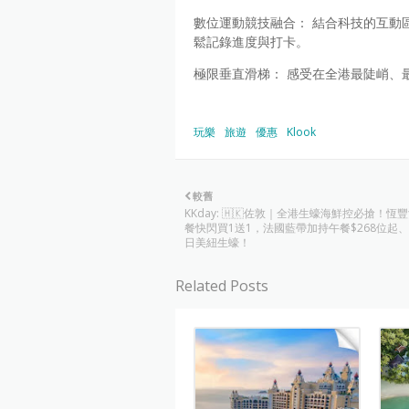
數位運動競技融合： 結合科技的互動
鬆記錄進度與打卡。
極限垂直滑梯： 感受在全港最陡峭、
玩樂
旅遊
優惠
Klook
較舊
KKday: 🇭🇰佐敦｜全港生蠔海鮮控必搶！恆
餐快閃買1送1，法國藍帶加持午餐$268位起
日美紐生蠔！
Related Posts