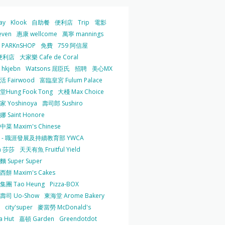
ay
Klook
自助餐
便利店
Trip
電影
even
惠康 wellcome
萬寧 mannings
PARKnSHOP
免費
759 阿信屋
便利店
大家樂 Cafe de Coral
hkjebn
Watsons 屈臣氏
招聘
美心MX
 Fairwood
富臨皇宮 Fulum Palace
Hung Fook Tong
大棧 Max Choice
 Yoshinoya
壽司郎 Sushiro
 Saint Honore
菜 Maxim's Chinese
 - 職涯發展及持續教育部 YWCA
a 莎莎
天天有魚 Fruitful Yield
 Super Super
餅 Maxim's Cakes
集團 Tao Heung
Pizza-BOX
壽司 Uo-Show
東海堂 Arome Bakery
city'super
麥當勞 McDonald's
a Hut
嘉頓 Garden
Greendotdot