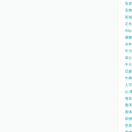
長者安
安興號
富城火
正冬火
Alip
康樂
永年士
牛大帥
張公館
牛大人
亞參
牛陣 
人字
山‧灘
海皇 
豐澤 
香港房
四洲 
意美廚