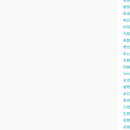
香港
惠而浦
香港
馬百良
但馬屋
天龍 
易賞錢
歷史檔
炊公館
音樂事
頭條日
Sun
史雲
滙豐
金巴脷
靠得住
九號水
五豐行
彩豐 
房屋局