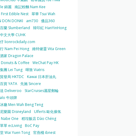
 le 錦麗
南記粉麵 Nam Kee
irst Edible Nest
翠華 Tsui Wah
 DON DONKI
am730
優品360
蘭 Slumberland
韓印紅 HanYinHong
中文大學 CUHK
 lionrockdaily.com
 Nam Pei Hong
維特健靈 Vita Green
家 Dragon Palace
O Donuts & Coffee
WeChat Pay HK
團 Lei Tung
暉致 Viatris
貿發局 HKTDC
Kawai 日本肝油丸
百貨 YATA
先施 Sincere
 Deliveroo
StarCruises麗星郵輪
falo 牛頭牌
廳 Men Wah Beng Teng
樂園 Disneyland
Ulferts 歐化傢俬
Nabe One
稻埕飯店 Dào Chéng
單 ecLiving
BoC Pay
 Wai Yuen Tong
官燕棧 ibnest