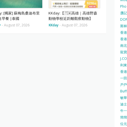
Pho
盞記 F
ay: [獨家] 蘇梅島桑迪布里
KKday:【🇹🇼高雄｜高雄野森
含早餐 |泰國
動物學校近距離觀察動物】
DON
y
-
August 07, 2026
KKday
-
August 07, 2026
斯林百
香港
香港仔
南北行
龍寶酒
J.C
利東集
香港
一田
戶戶送
Buf
敏華冰
迪士尼
牛一 
簡簡單
位元堂