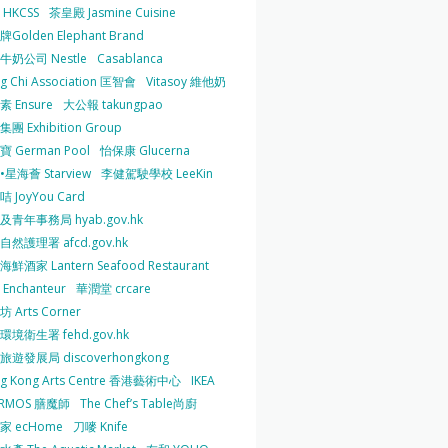
HKCSS
茶皇殿 Jasmine Cuisine
Golden Elephant Brand
牛奶公司 Nestle
Casablanca
g Chi Association 匡智會
Vitasoy 維他奶
 Ensure
大公報 takungpao
團 Exhibition Group
 German Pool
怡保康 Glucerna
星海薈 Starview
李健駕駛學校 LeeKin
 JoyYou Card
及青年事務局 hyab.gov.hk
然護理署 afcd.gov.hk
鮮酒家 Lantern Seafood Restaurant
Enchanteur
華潤堂 crcare
 Arts Corner
環境衛生署 fehd.gov.hk
旅遊發展局 discoverhongkong
g Kong Arts Centre 香港藝術中心
IKEA
ERMOS 膳魔師
The Chef’s Table尚廚
家 ecHome
刀嘜 Knife