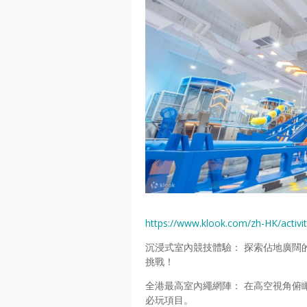
https://www.klook.com/zh-HK/activ
沉浸式室內競技體驗： 探索佔地廣闊
挑戰！
全港最高室內繩網陣： 在高空視角俯
必玩項目。