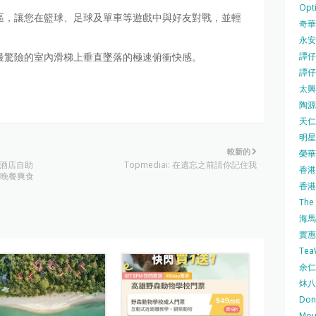
Opti
區，讓您在籃球、足球及單車等遊戲中與好友對戰，並輕
奇華餅
永安
譚仔三
最驚險的室內滑梯上垂直墜落的極速俯衝快感。
譚仔
太興 
陶源酒
天仁茗
明星
較新的
榮華 
豐酒店自助
Topmediai: 在遺忘之前請你記住我
香港紅
、晚餐爽食
香港公
The
海馬 
實惠 
Te
余仁生
炑八
Do
Mo