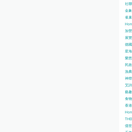
社聯 
金象牌
雀巢
Hon
加營素
展覽集
德國寶
星海•
樂悠咭
民政
漁農自
神燈海
艾詩 
藝趣坊
食物
香港
Hon
TH
億世