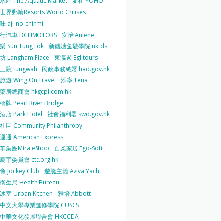
產 The Aquatic Market
友和 YOHO
界郵輪Resorts World Cruises
 aji-no-chinmi
行汽車 DCHMOTORS
安怡 Anlene
 Sun Tung Lok
新觀塘駕駛學院 nktds
 Langham Place
東瀛遊 Egl tours
三院 tungwah
民政事務總署 had.gov.hk
遊 Wing On Travel
添寧 Tena
房總商會 hkgcpl.com.hk
牌 Pearl River Bridge
店 Park Hotel
社會福利署 swd.gov.hk
區 Community Philanthropy
通 American Express
華集團Mira eShop
自柔家居 Ego-Soft
宇委員會 ctc.org.hk
 Jockey Club
遊艇主義 Aviva Yacht
生局 Health Bureau
室 Urban Kitchen
雅培 Abbott
中文大學專業進修學院 CUSCS
中華文化發展聯合會 HKCCDA