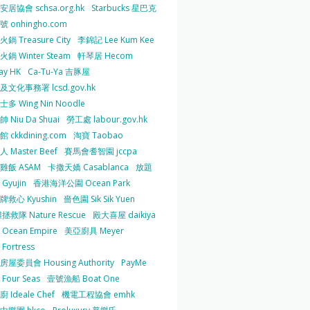
居協會 schsa.org.hk
Starbucks 星巴克
 onhingho.com
鍋 Treasure City
李錦記 Lee Kum Kee
鍋 Winter Steam
軒琴居 Hecom
ay HK
Ca-Tu-Ya 吉豚屋
及文化事務署 lcsd.gov.hk
多 Wing Nin Noodle
 Niu Da Shuai
勞工處 labour.gov.hk
 ckkdining.com
淘寶 Taobao
 Master Beef
賽馬會耆智園 jccpa
雞飯 ASAM
卡撒天嬌 Casablanca
放題
Gyujin
香港海洋公園 Ocean Park
牌救心 Kyushin
嗇色園 Sik Sik Yuen
拯救隊 Nature Rescue
殿大喜屋 daikiya
Ocean Empire
美亞廚具 Meyer
Fortress
屋委員會 Housing Authority
PayMe
Four Seas
壹號漁船 Boat One
 Ideale Chef
機電工程協會 emhk