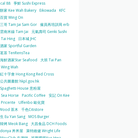
cal 88
爭鮮 Sushi Express
家 Kee Wah Bakery
Eikowada
KFC
百貨 Wing On
哥 Tam Jai Sam Gor
僱員再培訓局 erb
雲南米線 Tam Jai
元氣壽司 Genki Sushi
Tai Hing
日本城 JHC
家 Sportful Garden
茶 TenRensTea
海鮮酒家Star Seafood
大班 Tai Pan
Wing Wah
十字會 Hong Kong Red Cross
共圖書館 hkpl.gov.hk
 Spaghetti House 意粉屋
Sea Horse
Pacific Coffee
安記 On Kee
Pricerite
Ulfenbo 歐化寶
aWood 茶木
千色Citistore
 Eu Yan Sang
MOS Burger
韓烤 Meok Bang
大昌食品 DCH Foods
ndonya 丼丼屋
萊特維健 Wright Life
uMouClub 牛涮鍋
裕華國貨Yue Hwa