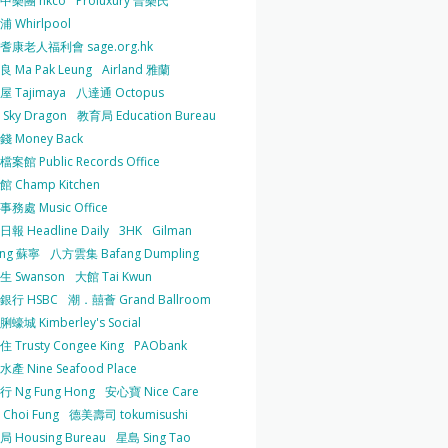
中樂團 hkco
Proluxury 普樂氏
 Whirlpool
耆康老人福利會 sage.org.hk
 Ma Pak Leung
Airland 雅蘭
 Tajimaya
八達通 Octopus
Sky Dragon
教育局 Education Bureau
 Money Back
案館 Public Records Office
 Champ Kitchen
務處 Music Office
報 Headline Daily
3HK
Gilman
ing 蘇寧
八方雲集 Bafang Dumpling
生 Swanson
大館 Tai Kwun
銀行 HSBC
潮．囍薈 Grand Ballroom
蠔城 Kimberley's Social
 Trusty Congee King
PAObank
產 Nine Seafood Place
 Ng Fung Hong
安心寶 Nice Care
Choi Fung
德美壽司 tokumisushi
 Housing Bureau
星島 Sing Tao