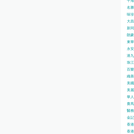
千海水
名勝世
味珍味
大昌
新同樂
朗豪坊
東華
永安旅
港九藥
珠江橋
百樂酒
織善社
美國運
美麗
華人廟
賽馬會
醫務衛
金記冰
香港
香港