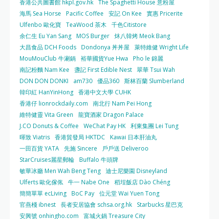
香港公共圖書館 hkpl.gov.hk
The Spaghetti House 意粉屋
海馬 Sea Horse
Pacific Coffee
安記 On Kee
實惠 Pricerite
Ulfenbo 歐化寶
TeaWood 茶木
千色Citistore
余仁生 Eu Yan Sang
MOS Burger
炑八韓烤 Meok Bang
大昌食品 DCH Foods
Dondonya 丼丼屋
萊特維健 Wright Life
MouMouClub 牛涮鍋
裕華國貨Yue Hwa
Pho le 錦麗
南記粉麵 Nam Kee
盞記 First Edible Nest
翠華 Tsui Wah
DON DON DONKI
am730
優品360
斯林百蘭 Slumberland
韓印紅 HanYinHong
香港中文大學 CUHK
香港仔 lionrockdaily.com
南北行 Nam Pei Hong
維特健靈 Vita Green
龍寶酒家 Dragon Palace
J.CO Donuts & Coffee
WeChat Pay HK
利東集團 Lei Tung
暉致 Viatris
香港貿發局 HKTDC
Kawai 日本肝油丸
一田百貨 YATA
先施 Sincere
戶戶送 Deliveroo
StarCruises麗星郵輪
Buffalo 牛頭牌
敏華冰廳 Men Wah Beng Teng
迪士尼樂園 Disneyland
Ulferts 歐化傢俬
牛一 Nabe One
稻埕飯店 Dào Chéng
簡簡單單 ecLiving
BoC Pay
位元堂 Wai Yuen Tong
官燕棧 ibnest
長者安居協會 schsa.org.hk
Starbucks 星巴克
安興號 onhingho.com
富城火鍋 Treasure City