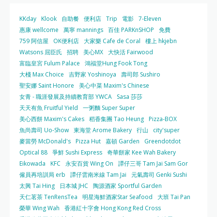
KKday
Klook
自助餐
便利店
Trip
電影
7-Eleven
惠康 wellcome
萬寧 mannings
百佳 PARKnSHOP
免費
759 阿信屋
OK便利店
大家樂 Cafe de Coral
樓上 hkjebn
Watsons 屈臣氏
招聘
美心MX
大快活 Fairwood
富臨皇宮 Fulum Palace
鴻福堂Hung Fook Tong
大棧 Max Choice
吉野家 Yoshinoya
壽司郎 Sushiro
聖安娜 Saint Honore
美心中菜 Maxim's Chinese
女青 - 職涯發展及持續教育部 YWCA
Sasa 莎莎
天天有魚 Fruitful Yield
一粥麵 Super Super
美心西餅 Maxim's Cakes
稻香集團 Tao Heung
Pizza-BOX
魚尚壽司 Uo-Show
東海堂 Arome Bakery
行山
city'super
麥當勞 McDonald's
Pizza Hut
嘉頓 Garden
Greendotdot
Optical 88
爭鮮 Sushi Express
奇華餅家 Kee Wah Bakery
Eikowada
KFC
永安百貨 Wing On
譚仔三哥 Tam Jai Sam Gor
僱員再培訓局 erb
譚仔雲南米線 Tam Jai
元氣壽司 Genki Sushi
太興 Tai Hing
日本城 JHC
陶源酒家 Sportful Garden
天仁茗茶 TenRensTea
明星海鮮酒家Star Seafood
大班 Tai Pan
榮華 Wing Wah
香港紅十字會 Hong Kong Red Cross