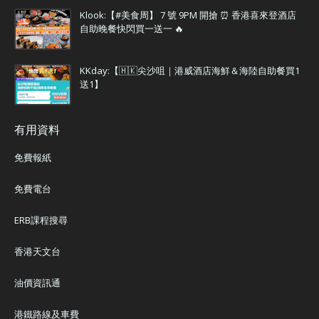
Klook:【#美食周】 7 號 9PM 開搶 ⏰ 香港喜來登酒店
自助晚餐快閃買一送一 🔥
KKday:【🇭🇰尖沙咀｜港威酒店海鮮＆海陸自助餐買1
送1】
有用資料
免費報紙
免費電台
ERB課程搜尋
香港天文台
油價資訊通
港鐵路線及車費