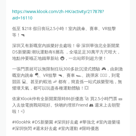
https://www.klook.com/zh-HK/activity/217878?
aid=16110
低至 $218 假日喪玩2.5小時！室內跳傘、賽車、VR狙擊
等！🔫
深圳又有新嘅室內娛樂好去處啦！🤩 深圳華強北全新開業
DS新樂園·潮玩運動有6層高 ，全場足足30萬平方尺咁大，
地點仲要喺正地鐵華新站 🚇，一出站即到超方便！
一張門票就可以無限制任玩300多款沉浸式體驗 🎮，由刺激
嘅室內跳傘 🪂、VR狙擊 🔫、賽車 🏎️、跳彈床 🤸🏻‍♂️，到電
競區 💻、甚至釣蝦池 🦐 都有，簡直係一站式娛樂聖地，無
懼壞天氣，都可以玩盡各種運動體驗！💥
依家Klook仲有全新開業限時86折優惠 🚀 買2.5小時門票 🎫
入去放電挑戰啱啱好。快啲約埋班Friend 👥 週末上去朝聖
啦！💨
#Klookhk #DS新樂園 #深圳好去處 #華強北 #室內遊樂場
#深圳快閃 #週末好去處 #室內運動 #限時優惠