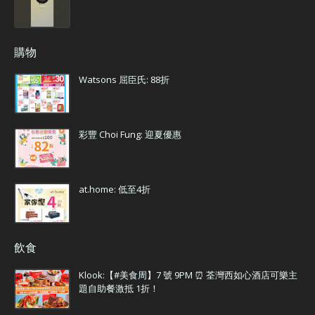
購物
Watsons 屈臣氏: 88折
彩豐 Choi Fung: 迎夏優惠
at.home: 低至4折
飲食
Klook:【#美食周】7 號 9PM ⏰ 荃灣西如心酒店可樂主
題自助餐激抵 1折！