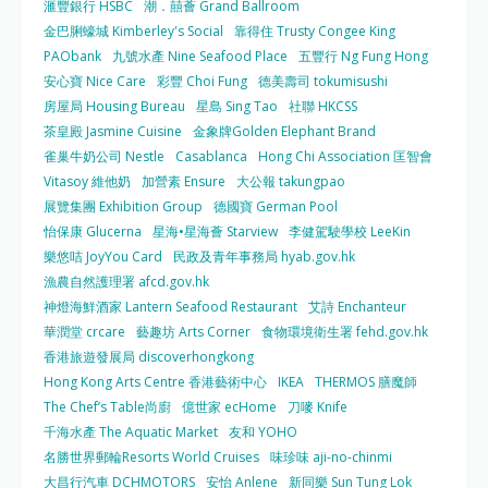
滙豐銀行 HSBC
潮．囍薈 Grand Ballroom
金巴脷蠔城 Kimberley's Social
靠得住 Trusty Congee King
PAObank
九號水產 Nine Seafood Place
五豐行 Ng Fung Hong
安心寶 Nice Care
彩豐 Choi Fung
德美壽司 tokumisushi
房屋局 Housing Bureau
星島 Sing Tao
社聯 HKCSS
茶皇殿 Jasmine Cuisine
金象牌Golden Elephant Brand
雀巢牛奶公司 Nestle
Casablanca
Hong Chi Association 匡智會
Vitasoy 維他奶
加營素 Ensure
大公報 takungpao
展覽集團 Exhibition Group
德國寶 German Pool
怡保康 Glucerna
星海•星海薈 Starview
李健駕駛學校 LeeKin
樂悠咭 JoyYou Card
民政及青年事務局 hyab.gov.hk
漁農自然護理署 afcd.gov.hk
神燈海鮮酒家 Lantern Seafood Restaurant
艾詩 Enchanteur
華潤堂 crcare
藝趣坊 Arts Corner
食物環境衛生署 fehd.gov.hk
香港旅遊發展局 discoverhongkong
Hong Kong Arts Centre 香港藝術中心
IKEA
THERMOS 膳魔師
The Chef’s Table尚廚
億世家 ecHome
刀嘜 Knife
千海水產 The Aquatic Market
友和 YOHO
名勝世界郵輪Resorts World Cruises
味珍味 aji-no-chinmi
大昌行汽車 DCHMOTORS
安怡 Anlene
新同樂 Sun Tung Lok