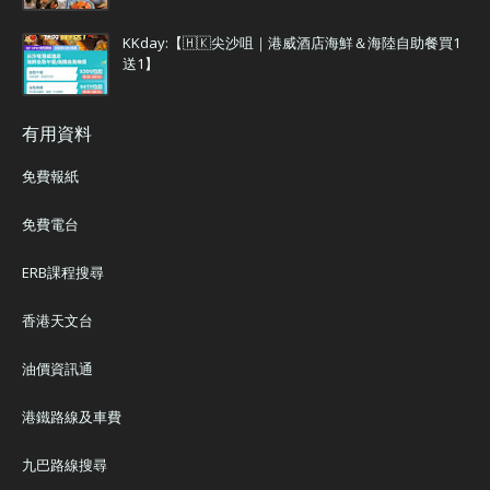
KKday:【🇭🇰尖沙咀｜港威酒店海鮮＆海陸自助餐買1
送1】
有用資料
免費報紙
免費電台
ERB課程搜尋
香港天文台
油價資訊通
港鐵路線及車費
九巴路線搜尋