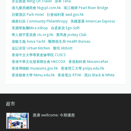
永安旅遊 Wing On Travel
添寧 Tena
港九藥房總商會 hkgcpl.com.hk
珠江橋牌 Pearl River Bridge
百樂酒店 Park Hotel
社會福利署 swd.gov.hk
織善社區 Community Philanthropy
美國運通 American Express
美麗華集團Mira eShop
自柔家居 Ego-Soft
華人廟宇委員會 ctc.org.hk
賽馬會 Jockey Club
遊艇主義 Aviva Yacht
醫務衛生局 Health Bureau
金記冰室 Urban Kitchen
雅培 Abbott
香港中文大學專業進修學院 CUSCS
香港中華文化發展聯合會 HKCCDA
香港創科展 hksciencefair
香港博物館 museums.gov.hk
香港理工大學 polyu.edu.hk
香港都會大學 hkmu.edu.hk
香港電台 RTHK
黑白 Black & White
超市
惠康 wellcome: 今期優惠