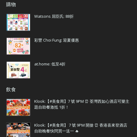
購物
Watsons 屈臣氏: 88折
彩豐 Choi Fung: 迎夏優惠
at.home: 低至4折
飲食
Klook:【#美食周】7 號 9PM ⏰ 荃灣西如心酒店可樂主
題自助餐激抵 1折！
Klook:【#美食周】 7 號 9PM 開搶 ⏰ 香港喜來登酒店
自助晚餐快閃買一送一 🔥