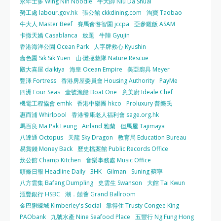
永年士多 Wing Nin Noodle
牛大帥 Niu Da Shuai
勞工處 labour.gov.hk
張公館 ckkdining.com
淘寶 Taobao
牛大人 Master Beef
賽馬會耆智園 jccpa
亞參雞飯 ASAM
卡撒天嬌 Casablanca
放題
牛陣 Gyujin
香港海洋公園 Ocean Park
人字牌救心 Kyushin
嗇色園 Sik Sik Yuen
山‧灘拯救隊 Nature Rescue
殿大喜屋 daikiya
海皇 Ocean Empire
美亞廚具 Meyer
豐澤 Fortress
香港房屋委員會 Housing Authority
PayMe
四洲 Four Seas
壹號漁船 Boat One
意美廚 Ideale Chef
機電工程協會 emhk
香港中樂團 hkco
Proluxury 普樂氏
惠而浦 Whirlpool
香港耆康老人福利會 sage.org.hk
馬百良 Ma Pak Leung
Airland 雅蘭
但馬屋 Tajimaya
八達通 Octopus
天龍 Sky Dragon
教育局 Education Bureau
易賞錢 Money Back
歷史檔案館 Public Records Office
炊公館 Champ Kitchen
音樂事務處 Music Office
頭條日報 Headline Daily
3HK
Gilman
Suning 蘇寧
八方雲集 Bafang Dumpling
史雲生 Swanson
大館 Tai Kwun
滙豐銀行 HSBC
潮．囍薈 Grand Ballroom
金巴脷蠔城 Kimberley's Social
靠得住 Trusty Congee King
PAObank
九號水產 Nine Seafood Place
五豐行 Ng Fung Hong