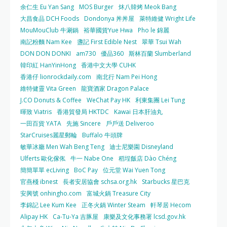
余仁生 Eu Yan Sang
MOS Burger
炑八韓烤 Meok Bang
大昌食品 DCH Foods
Dondonya 丼丼屋
萊特維健 Wright Life
MouMouClub 牛涮鍋
裕華國貨Yue Hwa
Pho le 錦麗
南記粉麵 Nam Kee
盞記 First Edible Nest
翠華 Tsui Wah
DON DON DONKI
am730
優品360
斯林百蘭 Slumberland
韓印紅 HanYinHong
香港中文大學 CUHK
香港仔 lionrockdaily.com
南北行 Nam Pei Hong
維特健靈 Vita Green
龍寶酒家 Dragon Palace
J.CO Donuts & Coffee
WeChat Pay HK
利東集團 Lei Tung
暉致 Viatris
香港貿發局 HKTDC
Kawai 日本肝油丸
一田百貨 YATA
先施 Sincere
戶戶送 Deliveroo
StarCruises麗星郵輪
Buffalo 牛頭牌
敏華冰廳 Men Wah Beng Teng
迪士尼樂園 Disneyland
Ulferts 歐化傢俬
牛一 Nabe One
稻埕飯店 Dào Chéng
簡簡單單 ecLiving
BoC Pay
位元堂 Wai Yuen Tong
官燕棧 ibnest
長者安居協會 schsa.org.hk
Starbucks 星巴克
安興號 onhingho.com
富城火鍋 Treasure City
李錦記 Lee Kum Kee
正冬火鍋 Winter Steam
軒琴居 Hecom
Alipay HK
Ca-Tu-Ya 吉豚屋
康樂及文化事務署 lcsd.gov.hk