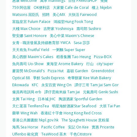
惠康 wellcome
萬寧 mannings
百佳 PARKnSHOP
免費
759 阿信屋
OK便利店
大家樂 Cafe de Coral
樓上 hkjebn
Watsons 屈臣氏
招聘
美心MX
大快活 Fairwood
富臨皇宮 Fulum Palace
鴻福堂Hung Fook Tong
大棧 Max Choice
吉野家 Yoshinoya
壽司郎 Sushiro
聖安娜 Saint Honore
美心中菜 Maxim's Chinese
女青 - 職涯發展及持續教育部 YWCA
Sasa 莎莎
天天有魚 Fruitful Yield
一粥麵 Super Super
美心西餅 Maxim's Cakes
稻香集團 Tao Heung
Pizza-BOX
魚尚壽司 Uo-Show
東海堂 Arome Bakery
行山
city'super
麥當勞 McDonald's
Pizza Hut
嘉頓 Garden
Greendotdot
Optical 88
爭鮮 Sushi Express
奇華餅家 Kee Wah Bakery
Eikowada
KFC
永安百貨 Wing On
譚仔三哥 Tam Jai Sam Gor
僱員再培訓局 erb
譚仔雲南米線 Tam Jai
元氣壽司 Genki Sushi
太興 Tai Hing
日本城 JHC
陶源酒家 Sportful Garden
天仁茗茶 TenRensTea
明星海鮮酒家Star Seafood
大班 Tai Pan
榮華 Wing Wah
香港紅十字會 Hong Kong Red Cross
香港公共圖書館 hkpl.gov.hk
The Spaghetti House 意粉屋
海馬 Sea Horse
Pacific Coffee
安記 On Kee
實惠 Pricerite
Ulfenbo 歐化寶
TeaWood 茶木
千色Citistore