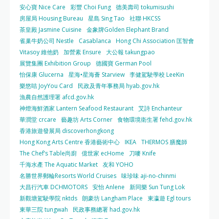
安心寶 Nice Care
彩豐 Choi Fung
德美壽司 tokumisushi
房屋局 Housing Bureau
星島 Sing Tao
社聯 HKCSS
茶皇殿 Jasmine Cuisine
金象牌Golden Elephant Brand
雀巢牛奶公司 Nestle
Casablanca
Hong Chi Association 匡智會
Vitasoy 維他奶
加營素 Ensure
大公報 takungpao
展覽集團 Exhibition Group
德國寶 German Pool
怡保康 Glucerna
星海•星海薈 Starview
李健駕駛學校 LeeKin
樂悠咭 JoyYou Card
民政及青年事務局 hyab.gov.hk
漁農自然護理署 afcd.gov.hk
神燈海鮮酒家 Lantern Seafood Restaurant
艾詩 Enchanteur
華潤堂 crcare
藝趣坊 Arts Corner
食物環境衛生署 fehd.gov.hk
香港旅遊發展局 discoverhongkong
Hong Kong Arts Centre 香港藝術中心
IKEA
THERMOS 膳魔師
The Chef’s Table尚廚
億世家 ecHome
刀嘜 Knife
千海水產 The Aquatic Market
友和 YOHO
名勝世界郵輪Resorts World Cruises
味珍味 aji-no-chinmi
大昌行汽車 DCHMOTORS
安怡 Anlene
新同樂 Sun Tung Lok
新觀塘駕駛學院 nktds
朗豪坊 Langham Place
東瀛遊 Egl tours
東華三院 tungwah
民政事務總署 had.gov.hk