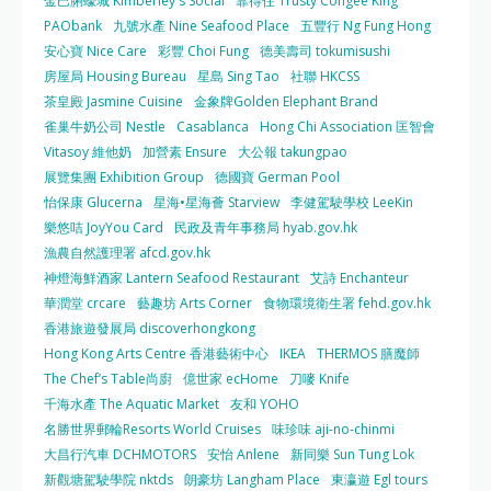
金巴脷蠔城 Kimberley's Social
靠得住 Trusty Congee King
PAObank
九號水產 Nine Seafood Place
五豐行 Ng Fung Hong
安心寶 Nice Care
彩豐 Choi Fung
德美壽司 tokumisushi
房屋局 Housing Bureau
星島 Sing Tao
社聯 HKCSS
茶皇殿 Jasmine Cuisine
金象牌Golden Elephant Brand
雀巢牛奶公司 Nestle
Casablanca
Hong Chi Association 匡智會
Vitasoy 維他奶
加營素 Ensure
大公報 takungpao
展覽集團 Exhibition Group
德國寶 German Pool
怡保康 Glucerna
星海•星海薈 Starview
李健駕駛學校 LeeKin
樂悠咭 JoyYou Card
民政及青年事務局 hyab.gov.hk
漁農自然護理署 afcd.gov.hk
神燈海鮮酒家 Lantern Seafood Restaurant
艾詩 Enchanteur
華潤堂 crcare
藝趣坊 Arts Corner
食物環境衛生署 fehd.gov.hk
香港旅遊發展局 discoverhongkong
Hong Kong Arts Centre 香港藝術中心
IKEA
THERMOS 膳魔師
The Chef’s Table尚廚
億世家 ecHome
刀嘜 Knife
千海水產 The Aquatic Market
友和 YOHO
名勝世界郵輪Resorts World Cruises
味珍味 aji-no-chinmi
大昌行汽車 DCHMOTORS
安怡 Anlene
新同樂 Sun Tung Lok
新觀塘駕駛學院 nktds
朗豪坊 Langham Place
東瀛遊 Egl tours