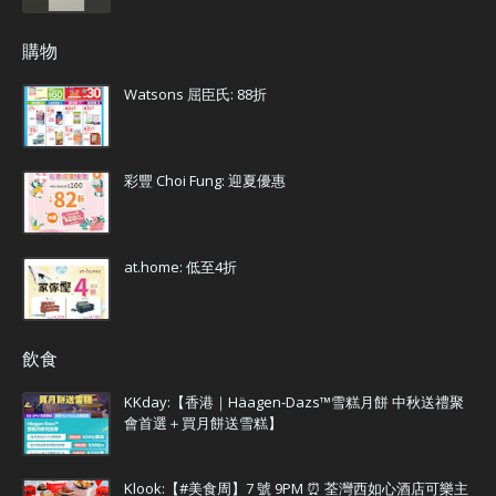
購物
Watsons 屈臣氏: 88折
彩豐 Choi Fung: 迎夏優惠
at.home: 低至4折
飲食
KKday:【香港｜Häagen-Dazs™雪糕月餅 中秋送禮聚
會首選＋買月餅送雪糕】
Klook:【#美食周】7 號 9PM ⏰ 荃灣西如心酒店可樂主