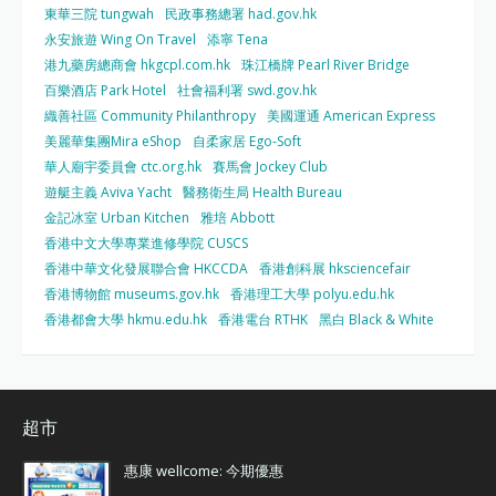
東華三院 tungwah
民政事務總署 had.gov.hk
永安旅遊 Wing On Travel
添寧 Tena
港九藥房總商會 hkgcpl.com.hk
珠江橋牌 Pearl River Bridge
百樂酒店 Park Hotel
社會福利署 swd.gov.hk
織善社區 Community Philanthropy
美國運通 American Express
美麗華集團Mira eShop
自柔家居 Ego-Soft
華人廟宇委員會 ctc.org.hk
賽馬會 Jockey Club
遊艇主義 Aviva Yacht
醫務衛生局 Health Bureau
金記冰室 Urban Kitchen
雅培 Abbott
香港中文大學專業進修學院 CUSCS
香港中華文化發展聯合會 HKCCDA
香港創科展 hksciencefair
香港博物館 museums.gov.hk
香港理工大學 polyu.edu.hk
香港都會大學 hkmu.edu.hk
香港電台 RTHK
黑白 Black & White
超市
惠康 wellcome: 今期優惠