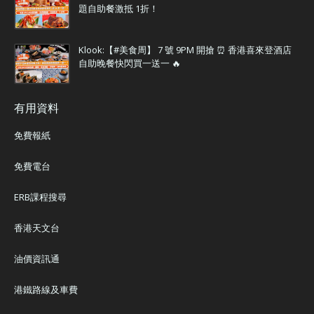
題自助餐激抵 1折！
Klook:【#美食周】 7 號 9PM 開搶 ⏰ 香港喜來登酒店
自助晚餐快閃買一送一 🔥
有用資料
免費報紙
免費電台
ERB課程搜尋
香港天文台
油價資訊通
港鐵路線及車費