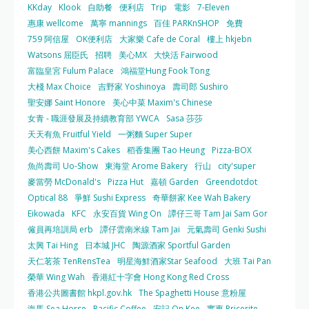
KKday
Klook
自助餐
便利店
Trip
電影
7-Eleven
惠康 wellcome
萬寧 mannings
百佳 PARKnSHOP
免費
759 阿信屋
OK便利店
大家樂 Cafe de Coral
樓上 hkjebn
Watsons 屈臣氏
招聘
美心MX
大快活 Fairwood
富臨皇宮 Fulum Palace
鴻福堂Hung Fook Tong
大棧 Max Choice
吉野家 Yoshinoya
壽司郎 Sushiro
聖安娜 Saint Honore
美心中菜 Maxim's Chinese
女青 - 職涯發展及持續教育部 YWCA
Sasa 莎莎
天天有魚 Fruitful Yield
一粥麵 Super Super
美心西餅 Maxim's Cakes
稻香集團 Tao Heung
Pizza-BOX
魚尚壽司 Uo-Show
東海堂 Arome Bakery
行山
city'super
麥當勞 McDonald's
Pizza Hut
嘉頓 Garden
Greendotdot
Optical 88
爭鮮 Sushi Express
奇華餅家 Kee Wah Bakery
Eikowada
KFC
永安百貨 Wing On
譚仔三哥 Tam Jai Sam Gor
僱員再培訓局 erb
譚仔雲南米線 Tam Jai
元氣壽司 Genki Sushi
太興 Tai Hing
日本城 JHC
陶源酒家 Sportful Garden
天仁茗茶 TenRensTea
明星海鮮酒家Star Seafood
大班 Tai Pan
榮華 Wing Wah
香港紅十字會 Hong Kong Red Cross
香港公共圖書館 hkpl.gov.hk
The Spaghetti House 意粉屋
海馬 Sea Horse
Pacific Coffee
安記 On Kee
實惠 Pricerite