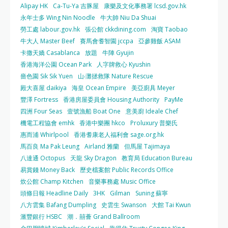
Alipay HK
Ca-Tu-Ya 吉豚屋
康樂及文化事務署 lcsd.gov.hk
永年士多 Wing Nin Noodle
牛大帥 Niu Da Shuai
勞工處 labour.gov.hk
張公館 ckkdining.com
淘寶 Taobao
牛大人 Master Beef
賽馬會耆智園 jccpa
亞參雞飯 ASAM
卡撒天嬌 Casablanca
放題
牛陣 Gyujin
香港海洋公園 Ocean Park
人字牌救心 Kyushin
嗇色園 Sik Sik Yuen
山‧灘拯救隊 Nature Rescue
殿大喜屋 daikiya
海皇 Ocean Empire
美亞廚具 Meyer
豐澤 Fortress
香港房屋委員會 Housing Authority
PayMe
四洲 Four Seas
壹號漁船 Boat One
意美廚 Ideale Chef
機電工程協會 emhk
香港中樂團 hkco
Proluxury 普樂氏
惠而浦 Whirlpool
香港耆康老人福利會 sage.org.hk
馬百良 Ma Pak Leung
Airland 雅蘭
但馬屋 Tajimaya
八達通 Octopus
天龍 Sky Dragon
教育局 Education Bureau
易賞錢 Money Back
歷史檔案館 Public Records Office
炊公館 Champ Kitchen
音樂事務處 Music Office
頭條日報 Headline Daily
3HK
Gilman
Suning 蘇寧
八方雲集 Bafang Dumpling
史雲生 Swanson
大館 Tai Kwun
滙豐銀行 HSBC
潮．囍薈 Grand Ballroom