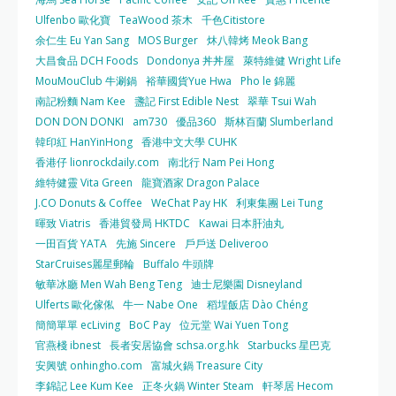
Ulfenbo 歐化寶
TeaWood 茶木
千色Citistore
余仁生 Eu Yan Sang
MOS Burger
炑八韓烤 Meok Bang
大昌食品 DCH Foods
Dondonya 丼丼屋
萊特維健 Wright Life
MouMouClub 牛涮鍋
裕華國貨Yue Hwa
Pho le 錦麗
南記粉麵 Nam Kee
盞記 First Edible Nest
翠華 Tsui Wah
DON DON DONKI
am730
優品360
斯林百蘭 Slumberland
韓印紅 HanYinHong
香港中文大學 CUHK
香港仔 lionrockdaily.com
南北行 Nam Pei Hong
維特健靈 Vita Green
龍寶酒家 Dragon Palace
J.CO Donuts & Coffee
WeChat Pay HK
利東集團 Lei Tung
暉致 Viatris
香港貿發局 HKTDC
Kawai 日本肝油丸
一田百貨 YATA
先施 Sincere
戶戶送 Deliveroo
StarCruises麗星郵輪
Buffalo 牛頭牌
敏華冰廳 Men Wah Beng Teng
迪士尼樂園 Disneyland
Ulferts 歐化傢俬
牛一 Nabe One
稻埕飯店 Dào Chéng
簡簡單單 ecLiving
BoC Pay
位元堂 Wai Yuen Tong
官燕棧 ibnest
長者安居協會 schsa.org.hk
Starbucks 星巴克
安興號 onhingho.com
富城火鍋 Treasure City
李錦記 Lee Kum Kee
正冬火鍋 Winter Steam
軒琴居 Hecom