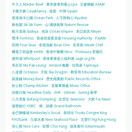
牛大人 Master Beef
賽馬會耆智園 jccpa
亞參雞飯 ASAM
卡撒天嬌 Casablanca
放題
牛陣 Gyujin
香港海洋公園 Ocean Park
人字牌救心 Kyushin
嗇色園 Sik Sik Yuen
山‧灘拯救隊 Nature Rescue
殿大喜屋 daikiya
海皇 Ocean Empire
美亞廚具 Meyer
豐澤 Fortress
香港房屋委員會 Housing Authority
PayMe
四洲 Four Seas
壹號漁船 Boat One
意美廚 Ideale Chef
機電工程協會 emhk
香港中樂團 hkco
Proluxury 普樂氏
惠而浦 Whirlpool
香港耆康老人福利會 sage.org.hk
馬百良 Ma Pak Leung
Airland 雅蘭
但馬屋 Tajimaya
八達通 Octopus
天龍 Sky Dragon
教育局 Education Bureau
易賞錢 Money Back
歷史檔案館 Public Records Office
炊公館 Champ Kitchen
音樂事務處 Music Office
頭條日報 Headline Daily
3HK
Gilman
Suning 蘇寧
八方雲集 Bafang Dumpling
史雲生 Swanson
大館 Tai Kwun
滙豐銀行 HSBC
潮．囍薈 Grand Ballroom
金巴脷蠔城 Kimberley's Social
靠得住 Trusty Congee King
PAObank
九號水產 Nine Seafood Place
五豐行 Ng Fung Hong
安心寶 Nice Care
彩豐 Choi Fung
德美壽司 tokumisushi