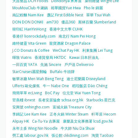
大昌食品 DCH Foods
Dondonya 丼丼屋
萊特維健 Wright Life
MouMouClub 牛涮鍋
裕華國貨Yue Hwa
Pho le 錦麗
南記粉麵 Nam Kee
盞記 First Edible Nest
翠華 Tsui Wah
DON DON DONKI
am730
優品360
斯林百蘭 Slumberland
韓印紅 HanYinHong
香港中文大學 CUHK
香港仔 lionrockdaily.com
南北行 Nam Pei Hong
維特健靈 Vita Green
龍寶酒家 Dragon Palace
J.CO Donuts & Coffee
WeChat Pay HK
利東集團 Lei Tung
暉致 Viatris
香港貿發局 HKTDC
Kawai 日本肝油丸
一田百貨 YATA
先施 Sincere
戶戶送 Deliveroo
StarCruises麗星郵輪
Buffalo 牛頭牌
敏華冰廳 Men Wah Beng Teng
迪士尼樂園 Disneyland
Ulferts 歐化傢俬
牛一 Nabe One
稻埕飯店 Dào Chéng
簡簡單單 ecLiving
BoC Pay
位元堂 Wai Yuen Tong
官燕棧 ibnest
長者安居協會 schsa.org.hk
Starbucks 星巴克
安興號 onhingho.com
富城火鍋 Treasure City
李錦記 Lee Kum Kee
正冬火鍋 Winter Steam
軒琴居 Hecom
Alipay HK
Ca-Tu-Ya 吉豚屋
康樂及文化事務署 lcsd.gov.hk
永年士多 Wing Nin Noodle
牛大帥 Niu Da Shuai
勞工處 labour.gov.hk
張公館 ckkdining.com
淘寶 Taobao