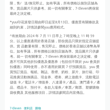
限，售/ 送/換完即止。如有爭議，所有價格以個別店舖為
準。貨品圖片只供參考。就一切有關事宜，7-Eleven將保留
最終之決定權。
*yuu印花派發⽇期由即⽇起⾄8⽉13⽇。優惠受有關條款及
細則約束，詳情請參閱yuu應⽤程式。
^有效期由 2024 年 7 月 11 日早上 7 時至晚上 11 時 59
分。以上優惠適用於香港店舖，部份貨品只限於指定店舖提
供。貨 品數量有限，售完即止。價格於香港店舖以港幣為單
位。如有爭議，所有價格以個別店舖為準。貨品圖片只供參
考。就一 切有關事宜，7-Eleven 將保留最終之決定權。優
惠不可與其他折扣優惠及優惠券（包括但不限於 yuu 會員折
扣優惠）同時使用，亦不適用於購買 7 仔預購貨品、yuu 獎
賞預訂貨品、報紙、雜誌、香煙、奶粉、尿片、旅行箱、印
花推廣活動換購品、現金券、禮劵、網上遊戲卡、流動電話
儲值 卡／電話卡／增值券、八達通卡／產品、澳門通卡／產
品、禮品卡、預付卡、各款入場券／車票／郵票、塑膠購物
袋收費及 其他服務項目，詳情請參閱店內宣傳品。
7-Eleven
便利店
購物