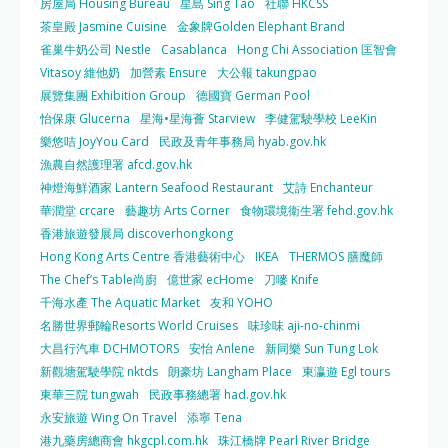
房屋局 Housing Bureau
星島 Sing Tao
社聯 HKCSS
茶皇殿 Jasmine Cuisine
金象牌Golden Elephant Brand
雀巢牛奶公司 Nestle
Casablanca
Hong Chi Association 匡智會
Vitasoy 維他奶
加營素 Ensure
大公報 takungpao
展覽集團 Exhibition Group
德國寶 German Pool
怡保康 Glucerna
星海•星海薈 Starview
李健駕駛學校 LeeKin
樂悠咭 JoyYou Card
民政及青年事務局 hyab.gov.hk
漁農自然護理署 afcd.gov.hk
神燈海鮮酒家 Lantern Seafood Restaurant
艾詩 Enchanteur
華潤堂 crcare
藝趣坊 Arts Corner
食物環境衛生署 fehd.gov.hk
香港旅遊發展局 discoverhongkong
Hong Kong Arts Centre 香港藝術中心
IKEA
THERMOS 膳魔師
The Chef’s Table尚廚
億世家 ecHome
刀嘜 Knife
千海水產 The Aquatic Market
友和 YOHO
名勝世界郵輪Resorts World Cruises
味珍味 aji-no-chinmi
大昌行汽車 DCHMOTORS
安怡 Anlene
新同樂 Sun Tung Lok
新觀塘駕駛學院 nktds
朗豪坊 Langham Place
東瀛遊 Egl tours
東華三院 tungwah
民政事務總署 had.gov.hk
永安旅遊 Wing On Travel
添寧 Tena
港九藥房總商會 hkgcpl.com.hk
珠江橋牌 Pearl River Bridge