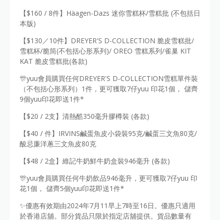
【$160 / 8件】Häagen-Dazs 迷你雪糕杯/雪糕批 (不包括日
本版)
【$130／10件】DREYER'S D-COLLECTION 脆皮雪糕批/
雪糕杯/脆筒(不包括心形系列)/ OREO 雪糕系列/雀巢 KIT
KAT 脆皮雪糕批(各款)
🎊yuu會員購買任何DREYER'S D-COLLECTION雪糕單件裝
（不包括心形系列）1件，更可獲取7仔yuu 印花1個， 儲齊
9個yuu印花即送1件*
【$20 / 2支】清熱酷350毫升膠樽裝 (各款)
【$40 / 件】IRVINS鹹蛋魚皮小袋裝95克/鹹蛋三文魚80克/
酸忌廉洋蔥三文魚皮80克
【$48 / 2盒】維記牛奶鮮牛奶盒裝946毫升 (各款)
🎊yuu會員購買任何牛奶飲品946毫升，更可獲取7仔yuu 印
花1個， 儲齊5個yuu印花即送1件*
✨優惠有效期由2024年7月11早上7時至16日。優惠只適用
於香港店舖。部分貨品只限於指定店舖提供。貨品數量有