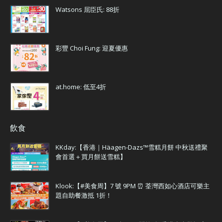
Watsons 屈臣氏: 88折
彩豐 Choi Fung: 迎夏優惠
at.home: 低至4折
飲食
KKday:【香港｜Häagen-Dazs™雪糕月餅 中秋送禮聚
會首選＋買月餅送雪糕】
Klook:【#美食周】7 號 9PM ⏰ 荃灣西如心酒店可樂主
題自助餐激抵 1折！