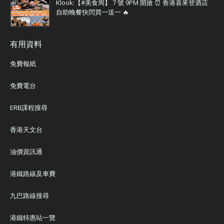
Klook:【#美食周】 7 號 9PM 開搶 ⏰ 香港喜來登酒店
自助晚餐快閃買一送一 🔥
有用資料
免費報紙
免費電台
ERB課程搜尋
香港天文台
油價資訊通
港鐵路線及車費
九巴路線搜尋
港鐵特惠站一覽