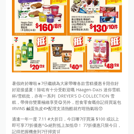
暑假終於嚟啦☀️7仔繼續為大家帶嚟各款雪糕優惠🍦陪你好
好迎接盛夏！除咗有十分受歡迎嘅 Häagen-Dazs 迷你雪糕
杯/雪糕批，亦有一系列 DREYER'S D-COLLECTION 雪
糕，帶俾你雙重極緻享受😋另外，想食零食嘅你記得買返包
IRVINS 鹹蛋魚皮🐟配埋支清熱酷就冇咁熱氣啦😙
適逢一年一度 7.11 #大折日，今日嚟7仔買滿 $100 或以上
即可享77折優惠^🥳絕對抵上加抵🤑！ 77折優惠只限今日，
記得把握機會到7仔掃貨🛒