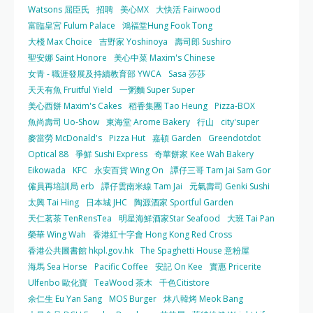
Watsons 屈臣氏
招聘
美心MX
大快活 Fairwood
富臨皇宮 Fulum Palace
鴻福堂Hung Fook Tong
大棧 Max Choice
吉野家 Yoshinoya
壽司郎 Sushiro
聖安娜 Saint Honore
美心中菜 Maxim's Chinese
女青 - 職涯發展及持續教育部 YWCA
Sasa 莎莎
天天有魚 Fruitful Yield
一粥麵 Super Super
美心西餅 Maxim's Cakes
稻香集團 Tao Heung
Pizza-BOX
魚尚壽司 Uo-Show
東海堂 Arome Bakery
行山
city'super
麥當勞 McDonald's
Pizza Hut
嘉頓 Garden
Greendotdot
Optical 88
爭鮮 Sushi Express
奇華餅家 Kee Wah Bakery
Eikowada
KFC
永安百貨 Wing On
譚仔三哥 Tam Jai Sam Gor
僱員再培訓局 erb
譚仔雲南米線 Tam Jai
元氣壽司 Genki Sushi
太興 Tai Hing
日本城 JHC
陶源酒家 Sportful Garden
天仁茗茶 TenRensTea
明星海鮮酒家Star Seafood
大班 Tai Pan
榮華 Wing Wah
香港紅十字會 Hong Kong Red Cross
香港公共圖書館 hkpl.gov.hk
The Spaghetti House 意粉屋
海馬 Sea Horse
Pacific Coffee
安記 On Kee
實惠 Pricerite
Ulfenbo 歐化寶
TeaWood 茶木
千色Citistore
余仁生 Eu Yan Sang
MOS Burger
炑八韓烤 Meok Bang