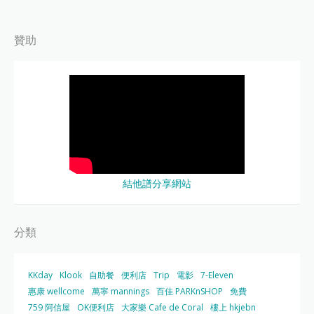
贊助
結他譜分享網站
分類
KKday
Klook
自助餐
便利店
Trip
電影
7-Eleven
惠康 wellcome
萬寧 mannings
百佳 PARKnSHOP
免費
759 阿信屋
OK便利店
大家樂 Cafe de Coral
樓上 hkjebn