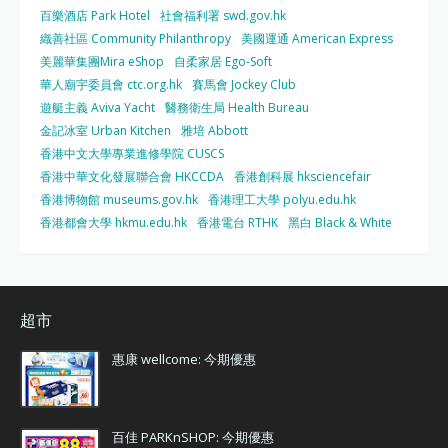
百樂酒店 Park Hotel
社會福利署 swd.gov.hk
織善社區 Community Philanthropy
美國運通 American Express
美麗華集團Mira eShop
自柔家居 Ego-Soft
華人廟宇委員會 ctc.org.hk
賽馬會 Jockey Club
遊艇主義 Aviva Yacht
醫務衛生局 Health Bureau
金記冰室 Urban Kitchen
雅培 Abbott
香港中文大學專業進修學院 CUSCS
香港中華文化發展聯合會 HKCCDA
香港創科展 hksciencefair
香港博物館 museums.gov.hk
香港理工大學 polyu.edu.hk
香港都會大學 hkmu.edu.hk
香港電台 RTHK
黑白 Black & White
超市
惠康 wellcome: 今期優惠
百佳 PARKnSHOP: 今期優惠