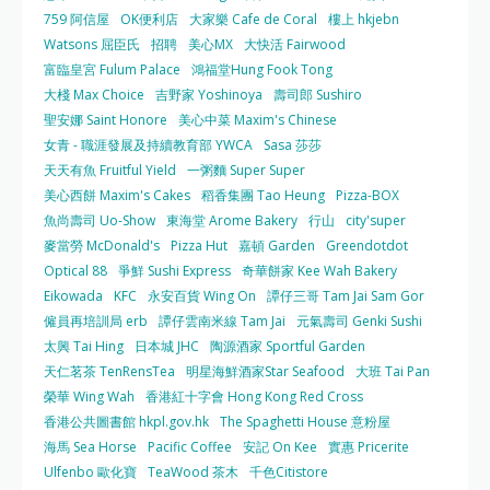
759 阿信屋
OK便利店
大家樂 Cafe de Coral
樓上 hkjebn
Watsons 屈臣氏
招聘
美心MX
大快活 Fairwood
富臨皇宮 Fulum Palace
鴻福堂Hung Fook Tong
大棧 Max Choice
吉野家 Yoshinoya
壽司郎 Sushiro
聖安娜 Saint Honore
美心中菜 Maxim's Chinese
女青 - 職涯發展及持續教育部 YWCA
Sasa 莎莎
天天有魚 Fruitful Yield
一粥麵 Super Super
美心西餅 Maxim's Cakes
稻香集團 Tao Heung
Pizza-BOX
魚尚壽司 Uo-Show
東海堂 Arome Bakery
行山
city'super
麥當勞 McDonald's
Pizza Hut
嘉頓 Garden
Greendotdot
Optical 88
爭鮮 Sushi Express
奇華餅家 Kee Wah Bakery
Eikowada
KFC
永安百貨 Wing On
譚仔三哥 Tam Jai Sam Gor
僱員再培訓局 erb
譚仔雲南米線 Tam Jai
元氣壽司 Genki Sushi
太興 Tai Hing
日本城 JHC
陶源酒家 Sportful Garden
天仁茗茶 TenRensTea
明星海鮮酒家Star Seafood
大班 Tai Pan
榮華 Wing Wah
香港紅十字會 Hong Kong Red Cross
香港公共圖書館 hkpl.gov.hk
The Spaghetti House 意粉屋
海馬 Sea Horse
Pacific Coffee
安記 On Kee
實惠 Pricerite
Ulfenbo 歐化寶
TeaWood 茶木
千色Citistore