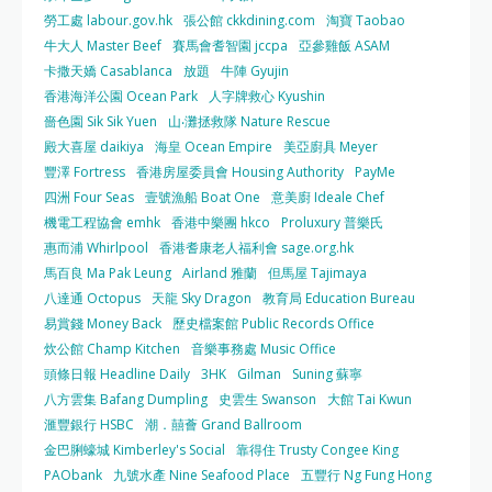
勞工處 labour.gov.hk
張公館 ckkdining.com
淘寶 Taobao
牛大人 Master Beef
賽馬會耆智園 jccpa
亞參雞飯 ASAM
卡撒天嬌 Casablanca
放題
牛陣 Gyujin
香港海洋公園 Ocean Park
人字牌救心 Kyushin
嗇色園 Sik Sik Yuen
山‧灘拯救隊 Nature Rescue
殿大喜屋 daikiya
海皇 Ocean Empire
美亞廚具 Meyer
豐澤 Fortress
香港房屋委員會 Housing Authority
PayMe
四洲 Four Seas
壹號漁船 Boat One
意美廚 Ideale Chef
機電工程協會 emhk
香港中樂團 hkco
Proluxury 普樂氏
惠而浦 Whirlpool
香港耆康老人福利會 sage.org.hk
馬百良 Ma Pak Leung
Airland 雅蘭
但馬屋 Tajimaya
八達通 Octopus
天龍 Sky Dragon
教育局 Education Bureau
易賞錢 Money Back
歷史檔案館 Public Records Office
炊公館 Champ Kitchen
音樂事務處 Music Office
頭條日報 Headline Daily
3HK
Gilman
Suning 蘇寧
八方雲集 Bafang Dumpling
史雲生 Swanson
大館 Tai Kwun
滙豐銀行 HSBC
潮．囍薈 Grand Ballroom
金巴脷蠔城 Kimberley's Social
靠得住 Trusty Congee King
PAObank
九號水產 Nine Seafood Place
五豐行 Ng Fung Hong