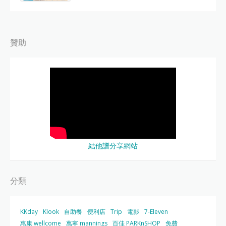
贊助
結他譜分享網站
分類
KKday
Klook
自助餐
便利店
Trip
電影
7-Eleven
惠康 wellcome
萬寧 mannings
百佳 PARKnSHOP
免費