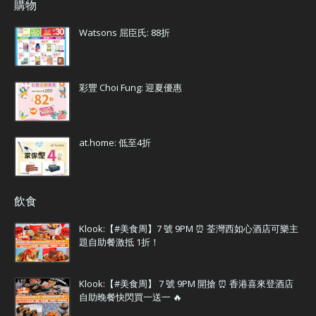
購物
Watsons 屈臣氏: 88折
彩豐 Choi Fung: 迎夏優惠
at.home: 低至4折
飲食
Klook:【#美食周】7 號 9PM ⏰ 荃灣西如心酒店可樂主
題自助餐激抵 1折！
Klook:【#美食周】 7 號 9PM 開搶 ⏰ 香港喜來登酒店
自助晚餐快閃買一送一 🔥