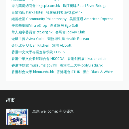
港九藥房總商會 hkgcpl.com.hk
珠江橋牌 Pearl River Bridge
百樂酒店 Park Hotel
社會福利署 swd.gov.hk
織善社區 Community Philanthropy
美國運通 American Express
美麗華集團Mira eShop
自柔家居 Ego-Soft
華人廟宇委員會 ctc.org.hk
賽馬會 Jockey Club
遊艇主義 Aviva Yacht
醫務衛生局 Health Bureau
金記冰室 Urban Kitchen
雅培 Abbott
香港中文大學專業進修學院 CUSCS
香港中華文化發展聯合會 HKCCDA
香港創科展 hksciencefair
香港博物館 museums.gov.hk
香港理工大學 polyu.edu.hk
香港都會大學 hkmu.edu.hk
香港電台 RTHK
黑白 Black & White
超市
惠康 wellcome: 今期優惠