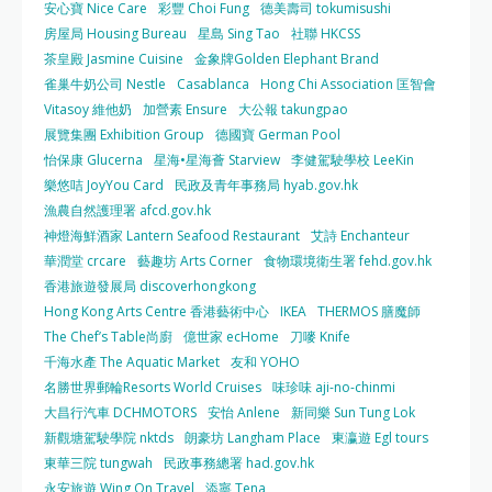
安心寶 Nice Care
彩豐 Choi Fung
德美壽司 tokumisushi
房屋局 Housing Bureau
星島 Sing Tao
社聯 HKCSS
茶皇殿 Jasmine Cuisine
金象牌Golden Elephant Brand
雀巢牛奶公司 Nestle
Casablanca
Hong Chi Association 匡智會
Vitasoy 維他奶
加營素 Ensure
大公報 takungpao
展覽集團 Exhibition Group
德國寶 German Pool
怡保康 Glucerna
星海•星海薈 Starview
李健駕駛學校 LeeKin
樂悠咭 JoyYou Card
民政及青年事務局 hyab.gov.hk
漁農自然護理署 afcd.gov.hk
神燈海鮮酒家 Lantern Seafood Restaurant
艾詩 Enchanteur
華潤堂 crcare
藝趣坊 Arts Corner
食物環境衛生署 fehd.gov.hk
香港旅遊發展局 discoverhongkong
Hong Kong Arts Centre 香港藝術中心
IKEA
THERMOS 膳魔師
The Chef’s Table尚廚
億世家 ecHome
刀嘜 Knife
千海水產 The Aquatic Market
友和 YOHO
名勝世界郵輪Resorts World Cruises
味珍味 aji-no-chinmi
大昌行汽車 DCHMOTORS
安怡 Anlene
新同樂 Sun Tung Lok
新觀塘駕駛學院 nktds
朗豪坊 Langham Place
東瀛遊 Egl tours
東華三院 tungwah
民政事務總署 had.gov.hk
永安旅遊 Wing On Travel
添寧 Tena