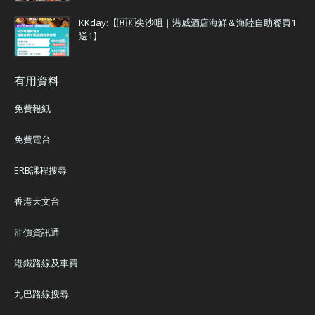
KKday:【🇭🇰尖沙咀｜港威酒店海鮮＆海陸自助餐買1
送1】
有用資料
免費報紙
免費電台
ERB課程搜尋
香港天文台
油價資訊通
港鐵路線及車費
九巴路線搜尋