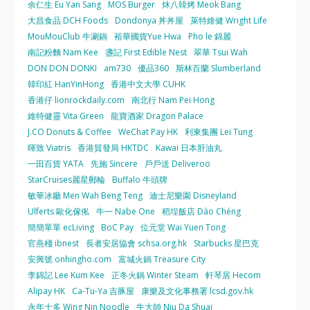
余仁生 Eu Yan Sang
MOS Burger
炑八韓烤 Meok Bang
大昌食品 DCH Foods
Dondonya 丼丼屋
萊特維健 Wright Life
MouMouClub 牛涮鍋
裕華國貨Yue Hwa
Pho le 錦麗
南記粉麵 Nam Kee
盞記 First Edible Nest
翠華 Tsui Wah
DON DON DONKI
am730
優品360
斯林百蘭 Slumberland
韓印紅 HanYinHong
香港中文大學 CUHK
香港仔 lionrockdaily.com
南北行 Nam Pei Hong
維特健靈 Vita Green
龍寶酒家 Dragon Palace
J.CO Donuts & Coffee
WeChat Pay HK
利東集團 Lei Tung
暉致 Viatris
香港貿發局 HKTDC
Kawai 日本肝油丸
一田百貨 YATA
先施 Sincere
戶戶送 Deliveroo
StarCruises麗星郵輪
Buffalo 牛頭牌
敏華冰廳 Men Wah Beng Teng
迪士尼樂園 Disneyland
Ulferts 歐化傢俬
牛一 Nabe One
稻埕飯店 Dào Chéng
簡簡單單 ecLiving
BoC Pay
位元堂 Wai Yuen Tong
官燕棧 ibnest
長者安居協會 schsa.org.hk
Starbucks 星巴克
安興號 onhingho.com
富城火鍋 Treasure City
李錦記 Lee Kum Kee
正冬火鍋 Winter Steam
軒琴居 Hecom
Alipay HK
Ca-Tu-Ya 吉豚屋
康樂及文化事務署 lcsd.gov.hk
永年士多 Wing Nin Noodle
牛大帥 Niu Da Shuai