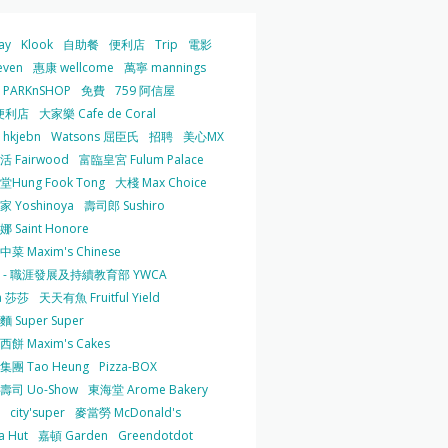
ay
Klook
自助餐
便利店
Trip
電影
even
惠康 wellcome
萬寧 mannings
PARKnSHOP
免費
759 阿信屋
便利店
大家樂 Cafe de Coral
hkjebn
Watsons 屈臣氏
招聘
美心MX
 Fairwood
富臨皇宮 Fulum Palace
Hung Fook Tong
大棧 Max Choice
 Yoshinoya
壽司郎 Sushiro
 Saint Honore
菜 Maxim's Chinese
 - 職涯發展及持續教育部 YWCA
a 莎莎
天天有魚 Fruitful Yield
 Super Super
餅 Maxim's Cakes
集團 Tao Heung
Pizza-BOX
壽司 Uo-Show
東海堂 Arome Bakery
city'super
麥當勞 McDonald's
a Hut
嘉頓 Garden
Greendotdot