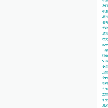
香港
惠而浦
香港
馬百良
但馬屋
天龍 
易賞錢
歷史檔
炊公館
音樂事
頭條日
Sun
史雲
滙豐
金巴脷
靠得住
九號水
五豐行
彩豐 
房屋局