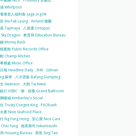
中樂團 hkco
Proluxury 普樂氏
 Whirlpool
耆康老人福利會 sage.org.hk
 Ma Pak Leung
Airland 雅蘭
 Tajimaya
八達通 Octopus
Sky Dragon
教育局 Education Bureau
 Money Back
案館 Public Records Office
 Champ Kitchen
務處 Music Office
報 Headline Daily
3HK
Gilman
ing 蘇寧
八方雲集 Bafang Dumpling
生 Swanson
大館 Tai Kwun
銀行 HSBC
潮．囍薈 Grand Ballroom
蠔城 Kimberley's Social
 Trusty Congee King
PAObank
產 Nine Seafood Place
 Ng Fung Hong
安心寶 Nice Care
Choi Fung
德美壽司 tokumisushi
 Housing Bureau
星島 Sing Tao