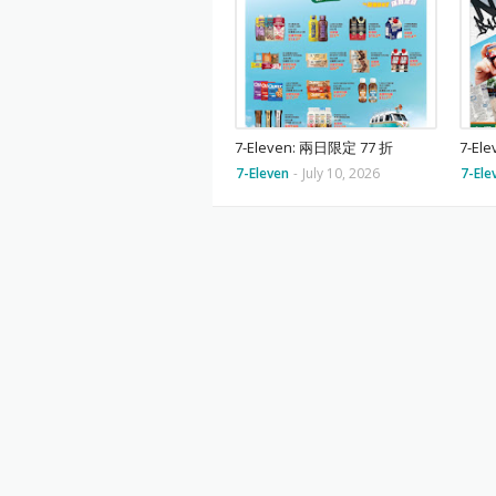
7-Eleven: 兩日限定 77 折
7-El
7-Eleven
-
July 10, 2026
7-Ele