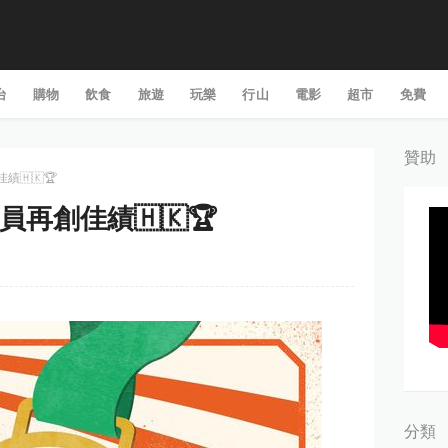
台
購物
飲食
旅遊
玩樂
行山
電影
超市
免費
贊助
佳績🇭🇰🏆
運動員再創佳績🇭🇰🏆
分類