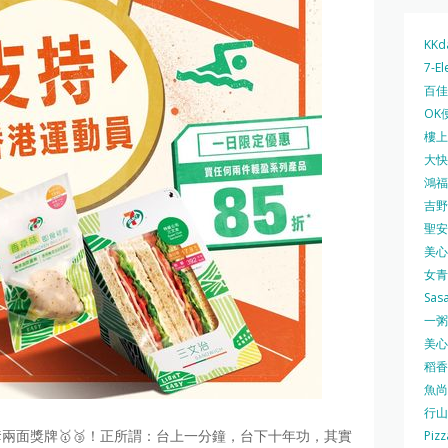
KKd
7-El
百佳 
OK
樓上 
大快活
鴻福堂
吉野家
聖安娜
美心中
女青
Sas
一粥麵
美心西
稻香
魚尚
行山
兩面獎牌🥇🥉！正所謂：台上一分鐘，台下十年功，其實
Pizz