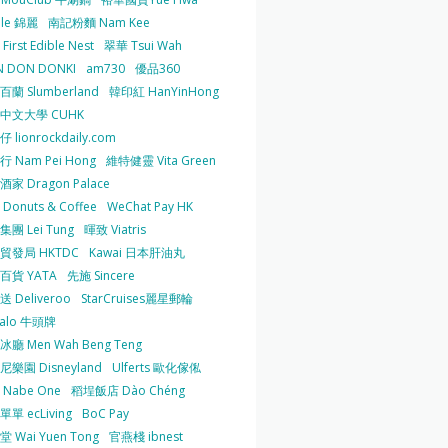
 le 錦麗
南記粉麵 Nam Kee
irst Edible Nest
翠華 Tsui Wah
 DON DONKI
am730
優品360
蘭 Slumberland
韓印紅 HanYinHong
中文大學 CUHK
 lionrockdaily.com
 Nam Pei Hong
維特健靈 Vita Green
家 Dragon Palace
O Donuts & Coffee
WeChat Pay HK
團 Lei Tung
暉致 Viatris
貿發局 HKTDC
Kawai 日本肝油丸
百貨 YATA
先施 Sincere
 Deliveroo
StarCruises麗星郵輪
falo 牛頭牌
廳 Men Wah Beng Teng
樂園 Disneyland
Ulferts 歐化傢俬
Nabe One
稻埕飯店 Dào Chéng
單 ecLiving
BoC Pay
 Wai Yuen Tong
官燕棧 ibnest