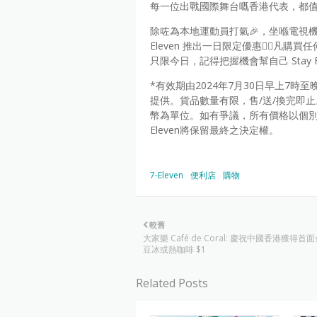
每一位出戰國際舞台嘅香港代表，都
除咗為本地運動員打氣🎉，坐喺電視機前
Eleven 推出一日限定優惠👉🏻凡購買
只限今日，記得把握機會幫自己 Stay Fi
*有效期由2024年7月30日早上7時
提供。貨品數量有限，售/送/換完即
幣為單位。如有爭議，所有價格以個別
Eleven將保留最終之決定權。
7-Eleven
便利店
購物
較舊
大家樂 Café de Coral: 慶祝中國香港獲得
豆冰或熱咖啡 $1
Related Posts