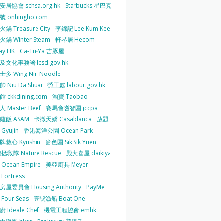
居協會 schsa.org.hk
Starbucks 星巴克
 onhingho.com
鍋 Treasure City
李錦記 Lee Kum Kee
鍋 Winter Steam
軒琴居 Hecom
ay HK
Ca-Tu-Ya 吉豚屋
及文化事務署 lcsd.gov.hk
多 Wing Nin Noodle
 Niu Da Shuai
勞工處 labour.gov.hk
 ckkdining.com
淘寶 Taobao
 Master Beef
賽馬會耆智園 jccpa
雞飯 ASAM
卡撒天嬌 Casablanca
放題
Gyujin
香港海洋公園 Ocean Park
牌救心 Kyushin
嗇色園 Sik Sik Yuen
拯救隊 Nature Rescue
殿大喜屋 daikiya
Ocean Empire
美亞廚具 Meyer
Fortress
屋委員會 Housing Authority
PayMe
Four Seas
壹號漁船 Boat One
 Ideale Chef
機電工程協會 emhk