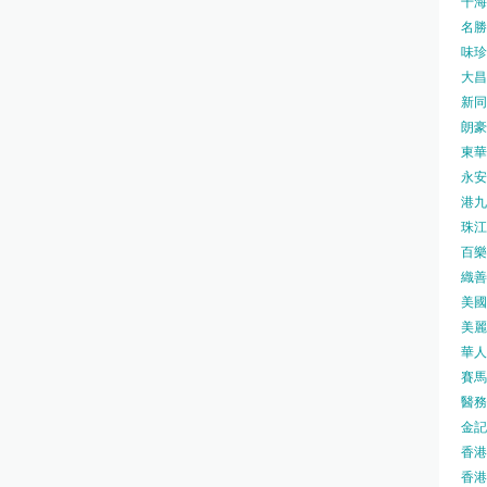
千海水
名勝世
味珍味
大昌
新同樂
朗豪坊
東華
永安旅
港九藥
珠江橋
百樂酒
織善社
美國運
美麗
華人廟
賽馬會
醫務衛
金記冰
香港
香港