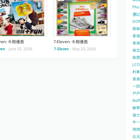
Pho
盞記 F
DON
斯林百
香港
even: 今期優惠
7-Eleven: 今期優惠
香港仔
ven
-
June 03, 2026
7-Eleven
-
May 20, 2026
南北行
龍寶酒
J.C
利東集
香港
一田
戶戶送
Buf
敏華冰
迪士尼
牛一 
簡簡單
位元堂