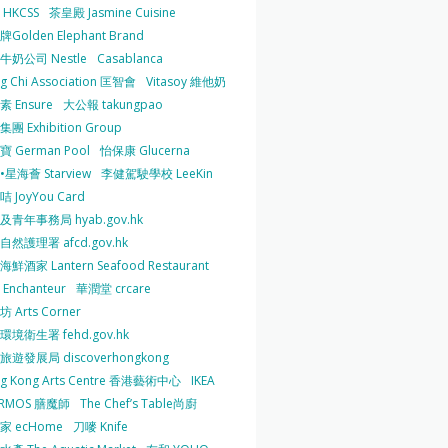
HKCSS
茶皇殿 Jasmine Cuisine
Golden Elephant Brand
牛奶公司 Nestle
Casablanca
g Chi Association 匡智會
Vitasoy 維他奶
 Ensure
大公報 takungpao
團 Exhibition Group
 German Pool
怡保康 Glucerna
星海薈 Starview
李健駕駛學校 LeeKin
 JoyYou Card
及青年事務局 hyab.gov.hk
然護理署 afcd.gov.hk
鮮酒家 Lantern Seafood Restaurant
Enchanteur
華潤堂 crcare
 Arts Corner
環境衛生署 fehd.gov.hk
旅遊發展局 discoverhongkong
g Kong Arts Centre 香港藝術中心
IKEA
ERMOS 膳魔師
The Chef’s Table尚廚
家 ecHome
刀嘜 Knife