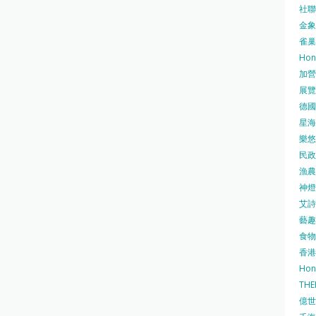
社聯 
金象牌
雀巢
Hon
加營素
展覽集
德國寶
星海•
樂悠咭
民政
漁農自
神燈海
艾詩 
藝趣坊
食物
香港
Hon
TH
億世