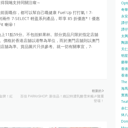
值得我哋支持同關注㗎～
Opti
奇華餅
面嘅你，都可以幫自己嘅健康 Fuel Up 打打氣！7-
永安
任何兩件 7-SELECT 輕盈系列產品，即享 85 折優惠*！優惠
譚仔三
t 喇🤩！
譚仔
至晚上11點59分。不包括鮮果杯。部分貨品只限於指定店舖
太興 
止。價格於香港店舖以港幣為單位，而於澳門店舖則以澳門
陶源酒
店舖為準。貨品圖片只供參考。就一切有關事宜，7-
天仁茗
明星
榮華 
香港紅
香港公
The
海馬 
較新的
實惠 
首面金牌！紅
百佳 PARKnSHOP: 新佳品！維記特濃乳酪雪米糍🎉隆重
登場！
Te
余仁生
炑八
Do
Mo