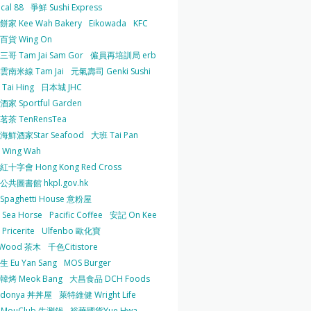
cal 88
爭鮮 Sushi Express
家 Kee Wah Bakery
Eikowada
KFC
百貨 Wing On
哥 Tam Jai Sam Gor
僱員再培訓局 erb
雲南米線 Tam Jai
元氣壽司 Genki Sushi
Tai Hing
日本城 JHC
家 Sportful Garden
茶 TenRensTea
海鮮酒家Star Seafood
大班 Tai Pan
Wing Wah
十字會 Hong Kong Red Cross
共圖書館 hkpl.gov.hk
 Spaghetti House 意粉屋
Sea Horse
Pacific Coffee
安記 On Kee
Pricerite
Ulfenbo 歐化寶
aWood 茶木
千色Citistore
 Eu Yan Sang
MOS Burger
韓烤 Meok Bang
大昌食品 DCH Foods
ndonya 丼丼屋
萊特維健 Wright Life
uMouClub 牛涮鍋
裕華國貨Yue Hwa