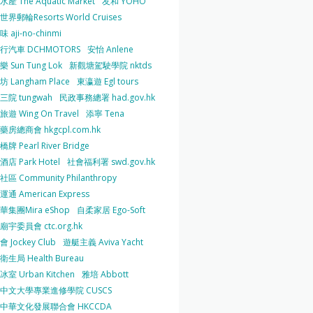
產 The Aquatic Market
友和 YOHO
界郵輪Resorts World Cruises
 aji-no-chinmi
行汽車 DCHMOTORS
安怡 Anlene
 Sun Tung Lok
新觀塘駕駛學院 nktds
 Langham Place
東瀛遊 Egl tours
三院 tungwah
民政事務總署 had.gov.hk
遊 Wing On Travel
添寧 Tena
房總商會 hkgcpl.com.hk
牌 Pearl River Bridge
店 Park Hotel
社會福利署 swd.gov.hk
區 Community Philanthropy
通 American Express
華集團Mira eShop
自柔家居 Ego-Soft
宇委員會 ctc.org.hk
 Jockey Club
遊艇主義 Aviva Yacht
生局 Health Bureau
室 Urban Kitchen
雅培 Abbott
中文大學專業進修學院 CUSCS
中華文化發展聯合會 HKCCDA