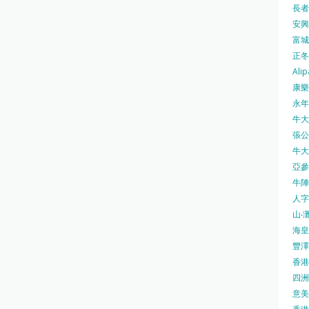
長者安
安興號
富城火
正冬火
Alip
康樂
永年士
牛大帥
張公館
牛大人
亞參
牛陣 
人字
山‧灘
海皇 
豐澤 
香港房
四洲 
意美廚