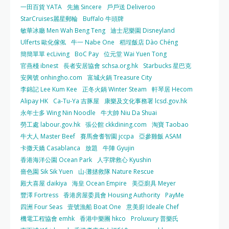
一田百貨 YATA
先施 Sincere
戶戶送 Deliveroo
StarCruises麗星郵輪
Buffalo 牛頭牌
敏華冰廳 Men Wah Beng Teng
迪士尼樂園 Disneyland
Ulferts 歐化傢俬
牛一 Nabe One
稻埕飯店 Dào Chéng
簡簡單單 ecLiving
BoC Pay
位元堂 Wai Yuen Tong
官燕棧 ibnest
長者安居協會 schsa.org.hk
Starbucks 星巴克
安興號 onhingho.com
富城火鍋 Treasure City
李錦記 Lee Kum Kee
正冬火鍋 Winter Steam
軒琴居 Hecom
Alipay HK
Ca-Tu-Ya 吉豚屋
康樂及文化事務署 lcsd.gov.hk
永年士多 Wing Nin Noodle
牛大帥 Niu Da Shuai
勞工處 labour.gov.hk
張公館 ckkdining.com
淘寶 Taobao
牛大人 Master Beef
賽馬會耆智園 jccpa
亞參雞飯 ASAM
卡撒天嬌 Casablanca
放題
牛陣 Gyujin
香港海洋公園 Ocean Park
人字牌救心 Kyushin
嗇色園 Sik Sik Yuen
山‧灘拯救隊 Nature Rescue
殿大喜屋 daikiya
海皇 Ocean Empire
美亞廚具 Meyer
豐澤 Fortress
香港房屋委員會 Housing Authority
PayMe
四洲 Four Seas
壹號漁船 Boat One
意美廚 Ideale Chef
機電工程協會 emhk
香港中樂團 hkco
Proluxury 普樂氏