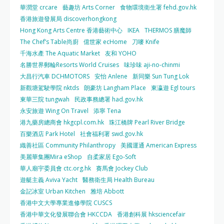
華潤堂 crcare
藝趣坊 Arts Corner
食物環境衛生署 fehd.gov.hk
香港旅遊發展局 discoverhongkong
Hong Kong Arts Centre 香港藝術中心
IKEA
THERMOS 膳魔師
The Chef’s Table尚廚
億世家 ecHome
刀嘜 Knife
千海水產 The Aquatic Market
友和 YOHO
名勝世界郵輪Resorts World Cruises
味珍味 aji-no-chinmi
大昌行汽車 DCHMOTORS
安怡 Anlene
新同樂 Sun Tung Lok
新觀塘駕駛學院 nktds
朗豪坊 Langham Place
東瀛遊 Egl tours
東華三院 tungwah
民政事務總署 had.gov.hk
永安旅遊 Wing On Travel
添寧 Tena
港九藥房總商會 hkgcpl.com.hk
珠江橋牌 Pearl River Bridge
百樂酒店 Park Hotel
社會福利署 swd.gov.hk
織善社區 Community Philanthropy
美國運通 American Express
美麗華集團Mira eShop
自柔家居 Ego-Soft
華人廟宇委員會 ctc.org.hk
賽馬會 Jockey Club
遊艇主義 Aviva Yacht
醫務衛生局 Health Bureau
金記冰室 Urban Kitchen
雅培 Abbott
香港中文大學專業進修學院 CUSCS
香港中華文化發展聯合會 HKCCDA
香港創科展 hksciencefair