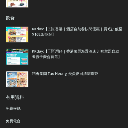
飲食
KKday:【🇭🇰香港｜酒店自助餐快閃優惠｜買1送1低至
$169.3/位起】
KKday:【🇭🇰灣仔｜香港萬麗海景酒店 川味主題自助
餐親子聚會首選】
稻香集團 Tao Heung: 炎炎夏日清涼嘆茶
有用資料
免費報紙
免費電台