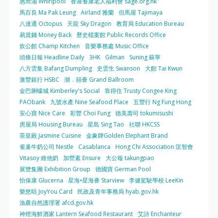
惠而浦 Whirlpool
香港耆康老人福利會 sage.org.hk
馬百良 Ma Pak Leung
Airland 雅蘭
但馬屋 Tajimaya
八達通 Octopus
天龍 Sky Dragon
教育局 Education Bureau
易賞錢 Money Back
歷史檔案館 Public Records Office
炊公館 Champ Kitchen
音樂事務處 Music Office
頭條日報 Headline Daily
3HK
Gilman
Suning 蘇寧
八方雲集 Bafang Dumpling
史雲生 Swanson
大館 Tai Kwun
滙豐銀行 HSBC
潮．囍薈 Grand Ballroom
金巴脷蠔城 Kimberley's Social
靠得住 Trusty Congee King
PAObank
九號水產 Nine Seafood Place
五豐行 Ng Fung Hong
安心寶 Nice Care
彩豐 Choi Fung
德美壽司 tokumisushi
房屋局 Housing Bureau
星島 Sing Tao
社聯 HKCSS
茶皇殿 Jasmine Cuisine
金象牌Golden Elephant Brand
雀巢牛奶公司 Nestle
Casablanca
Hong Chi Association 匡智會
Vitasoy 維他奶
加營素 Ensure
大公報 takungpao
展覽集團 Exhibition Group
德國寶 German Pool
怡保康 Glucerna
星海•星海薈 Starview
李健駕駛學校 LeeKin
樂悠咭 JoyYou Card
民政及青年事務局 hyab.gov.hk
漁農自然護理署 afcd.gov.hk
神燈海鮮酒家 Lantern Seafood Restaurant
艾詩 Enchanteur