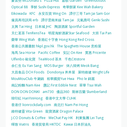
麥當勞 McDonald's
Pizza Hut
嘉頓 Garden
Greendotdot
Optical 88
爭鮮 Sushi Express
奇華餅家 Kee Wah Bakery
Eikowada
KFC
永安百貨 Wing On
譚仔三哥 Tam Jai Sam Gor
僱員再培訓局 erb
譚仔雲南米線 Tam Jai
元氣壽司 Genki Sushi
太興 Tai Hing
日本城 JHC
陶源酒家 Sportful Garden
天仁茗茶 TenRensTea
明星海鮮酒家Star Seafood
大班 Tai Pan
榮華 Wing Wah
香港紅十字會 Hong Kong Red Cross
香港公共圖書館 hkpl.gov.hk
The Spaghetti House 意粉屋
海馬 Sea Horse
Pacific Coffee
安記 On Kee
實惠 Pricerite
Ulfenbo 歐化寶
TeaWood 茶木
千色Citistore
余仁生 Eu Yan Sang
MOS Burger
炑八韓烤 Meok Bang
大昌食品 DCH Foods
Dondonya 丼丼屋
萊特維健 Wright Life
MouMouClub 牛涮鍋
裕華國貨Yue Hwa
Pho le 錦麗
南記粉麵 Nam Kee
盞記 First Edible Nest
翠華 Tsui Wah
DON DON DONKI
am730
優品360
斯林百蘭 Slumberland
韓印紅 HanYinHong
香港中文大學 CUHK
香港仔 lionrockdaily.com
南北行 Nam Pei Hong
維特健靈 Vita Green
龍寶酒家 Dragon Palace
J.CO Donuts & Coffee
WeChat Pay HK
利東集團 Lei Tung
暉致 Viatris
香港貿發局 HKTDC
Kawai 日本肝油丸