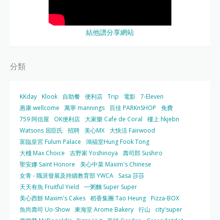
結他譜分享網站
分類
KKday
Klook
自助餐
便利店
Trip
電影
7-Eleven
惠康 wellcome
萬寧 mannings
百佳 PARKnSHOP
免費
759 阿信屋
OK便利店
大家樂 Cafe de Coral
樓上 hkjebn
Watsons 屈臣氏
招聘
美心MX
大快活 Fairwood
富臨皇宮 Fulum Palace
鴻福堂Hung Fook Tong
大棧 Max Choice
吉野家 Yoshinoya
壽司郎 Sushiro
聖安娜 Saint Honore
美心中菜 Maxim's Chinese
女青 - 職涯發展及持續教育部 YWCA
Sasa 莎莎
天天有魚 Fruitful Yield
一粥麵 Super Super
美心西餅 Maxim's Cakes
稻香集團 Tao Heung
Pizza-BOX
魚尚壽司 Uo-Show
東海堂 Arome Bakery
行山
city'super