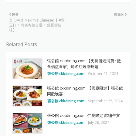
較舊
較新的
美心中菜 Maxim's Chinese:【 #翠
玉軒 ⭐️ 商務粵菜首選 ⭐️ 盛夏嚐新
味】
Related Posts
張公館 ckkdining.com:【支持留港消費 · 抵
食價益食家】馳名紅燒潮州翅
張公館 ckkdining.com
-
October 21, 2024
張公館 ckkdining.com: 【國慶限定】張公館
同歡晚宴
張公館 ckkdining.com
-
September 25, 2024
張公館 ckkdining.com: 仲夏限定 錦繡午宴
張公館 ckkdining.com
-
July 26, 2024