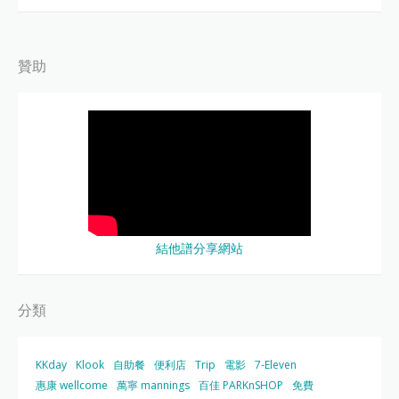
贊助
結他譜分享網站
分類
KKday
Klook
自助餐
便利店
Trip
電影
7-Eleven
惠康 wellcome
萬寧 mannings
百佳 PARKnSHOP
免費