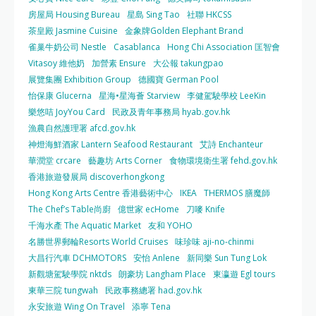
房屋局 Housing Bureau
星島 Sing Tao
社聯 HKCSS
茶皇殿 Jasmine Cuisine
金象牌Golden Elephant Brand
雀巢牛奶公司 Nestle
Casablanca
Hong Chi Association 匡智會
Vitasoy 維他奶
加營素 Ensure
大公報 takungpao
展覽集團 Exhibition Group
德國寶 German Pool
怡保康 Glucerna
星海•星海薈 Starview
李健駕駛學校 LeeKin
樂悠咭 JoyYou Card
民政及青年事務局 hyab.gov.hk
漁農自然護理署 afcd.gov.hk
神燈海鮮酒家 Lantern Seafood Restaurant
艾詩 Enchanteur
華潤堂 crcare
藝趣坊 Arts Corner
食物環境衛生署 fehd.gov.hk
香港旅遊發展局 discoverhongkong
Hong Kong Arts Centre 香港藝術中心
IKEA
THERMOS 膳魔師
The Chef’s Table尚廚
億世家 ecHome
刀嘜 Knife
千海水產 The Aquatic Market
友和 YOHO
名勝世界郵輪Resorts World Cruises
味珍味 aji-no-chinmi
大昌行汽車 DCHMOTORS
安怡 Anlene
新同樂 Sun Tung Lok
新觀塘駕駛學院 nktds
朗豪坊 Langham Place
東瀛遊 Egl tours
東華三院 tungwah
民政事務總署 had.gov.hk
永安旅遊 Wing On Travel
添寧 Tena