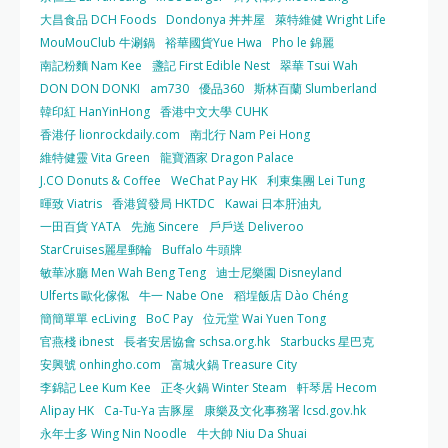
大昌食品 DCH Foods
Dondonya 丼丼屋
萊特維健 Wright Life
MouMouClub 牛涮鍋
裕華國貨Yue Hwa
Pho le 錦麗
南記粉麵 Nam Kee
盞記 First Edible Nest
翠華 Tsui Wah
DON DON DONKI
am730
優品360
斯林百蘭 Slumberland
韓印紅 HanYinHong
香港中文大學 CUHK
香港仔 lionrockdaily.com
南北行 Nam Pei Hong
維特健靈 Vita Green
龍寶酒家 Dragon Palace
J.CO Donuts & Coffee
WeChat Pay HK
利東集團 Lei Tung
暉致 Viatris
香港貿發局 HKTDC
Kawai 日本肝油丸
一田百貨 YATA
先施 Sincere
戶戶送 Deliveroo
StarCruises麗星郵輪
Buffalo 牛頭牌
敏華冰廳 Men Wah Beng Teng
迪士尼樂園 Disneyland
Ulferts 歐化傢俬
牛一 Nabe One
稻埕飯店 Dào Chéng
簡簡單單 ecLiving
BoC Pay
位元堂 Wai Yuen Tong
官燕棧 ibnest
長者安居協會 schsa.org.hk
Starbucks 星巴克
安興號 onhingho.com
富城火鍋 Treasure City
李錦記 Lee Kum Kee
正冬火鍋 Winter Steam
軒琴居 Hecom
Alipay HK
Ca-Tu-Ya 吉豚屋
康樂及文化事務署 lcsd.gov.hk
永年士多 Wing Nin Noodle
牛大帥 Niu Da Shuai