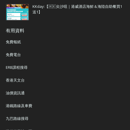
KKday:【🇭🇰尖沙咀｜港威酒店海鮮＆海陸自助餐買1
送1】
有用資料
免費報紙
免費電台
ERB課程搜尋
香港天文台
油價資訊通
港鐵路線及車費
九巴路線搜尋