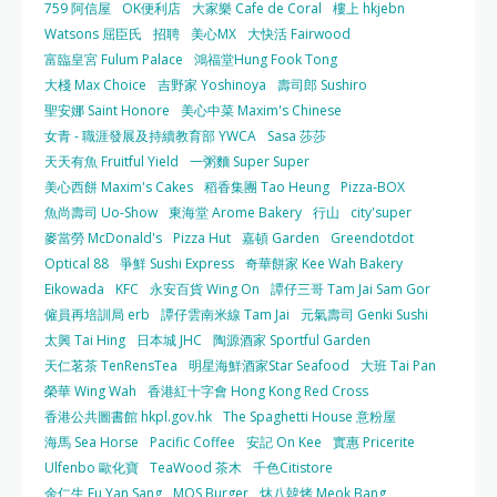
759 阿信屋
OK便利店
大家樂 Cafe de Coral
樓上 hkjebn
Watsons 屈臣氏
招聘
美心MX
大快活 Fairwood
富臨皇宮 Fulum Palace
鴻福堂Hung Fook Tong
大棧 Max Choice
吉野家 Yoshinoya
壽司郎 Sushiro
聖安娜 Saint Honore
美心中菜 Maxim's Chinese
女青 - 職涯發展及持續教育部 YWCA
Sasa 莎莎
天天有魚 Fruitful Yield
一粥麵 Super Super
美心西餅 Maxim's Cakes
稻香集團 Tao Heung
Pizza-BOX
魚尚壽司 Uo-Show
東海堂 Arome Bakery
行山
city'super
麥當勞 McDonald's
Pizza Hut
嘉頓 Garden
Greendotdot
Optical 88
爭鮮 Sushi Express
奇華餅家 Kee Wah Bakery
Eikowada
KFC
永安百貨 Wing On
譚仔三哥 Tam Jai Sam Gor
僱員再培訓局 erb
譚仔雲南米線 Tam Jai
元氣壽司 Genki Sushi
太興 Tai Hing
日本城 JHC
陶源酒家 Sportful Garden
天仁茗茶 TenRensTea
明星海鮮酒家Star Seafood
大班 Tai Pan
榮華 Wing Wah
香港紅十字會 Hong Kong Red Cross
香港公共圖書館 hkpl.gov.hk
The Spaghetti House 意粉屋
海馬 Sea Horse
Pacific Coffee
安記 On Kee
實惠 Pricerite
Ulfenbo 歐化寶
TeaWood 茶木
千色Citistore
余仁生 Eu Yan Sang
MOS Burger
炑八韓烤 Meok Bang