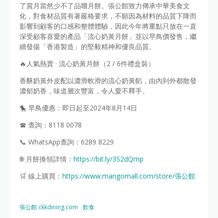
了賞月當然少不了品嚐月餅。張公館致力傳承中華美食文
化，對食材品質有著嚴格要求，不願因為材料的品質下降而
影響到顧客的口感和整體體驗，因此今年將重點只放在一直
深受顧客喜愛的產品「流心奶黃月餅」並以早鳥價發售，繼
續發揚「香港製造」的堅毅精神和優良品質。
🔥人氣熱賣 · 流心奶黃月餅（2 / 6件禮盒裝）
香酥奶黃外皮配以濃滑軟滑的流心奶黃餡，由內到外都散發
濃郁奶香，味道層次豐富，令人愛不釋手。
🐤 早鳥優惠：即日起至2024年8月14日
☎ 查詢：8118 0078
📞 WhatsApp查詢：6289 8229
🌐 月餅換領詳情：
https://bit.ly/3S2dQmp
🛒 線上購買：
https://www.mangomall.com/store/張公館
張公館 ckkdining.com
飲食