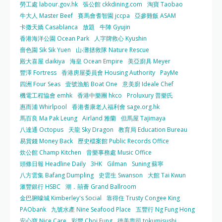
勞工處 labour.gov.hk
張公館 ckkdining.com
淘寶 Taobao
牛大人 Master Beef
賽馬會耆智園 jccpa
亞參雞飯 ASAM
卡撒天嬌 Casablanca
放題
牛陣 Gyujin
香港海洋公園 Ocean Park
人字牌救心 Kyushin
嗇色園 Sik Sik Yuen
山‧灘拯救隊 Nature Rescue
殿大喜屋 daikiya
海皇 Ocean Empire
美亞廚具 Meyer
豐澤 Fortress
香港房屋委員會 Housing Authority
PayMe
四洲 Four Seas
壹號漁船 Boat One
意美廚 Ideale Chef
機電工程協會 emhk
香港中樂團 hkco
Proluxury 普樂氏
惠而浦 Whirlpool
香港耆康老人福利會 sage.org.hk
馬百良 Ma Pak Leung
Airland 雅蘭
但馬屋 Tajimaya
八達通 Octopus
天龍 Sky Dragon
教育局 Education Bureau
易賞錢 Money Back
歷史檔案館 Public Records Office
炊公館 Champ Kitchen
音樂事務處 Music Office
頭條日報 Headline Daily
3HK
Gilman
Suning 蘇寧
八方雲集 Bafang Dumpling
史雲生 Swanson
大館 Tai Kwun
滙豐銀行 HSBC
潮．囍薈 Grand Ballroom
金巴脷蠔城 Kimberley's Social
靠得住 Trusty Congee King
PAObank
九號水產 Nine Seafood Place
五豐行 Ng Fung Hong
安心寶 Nice Care
彩豐 Choi Fung
德美壽司 tokumisushi