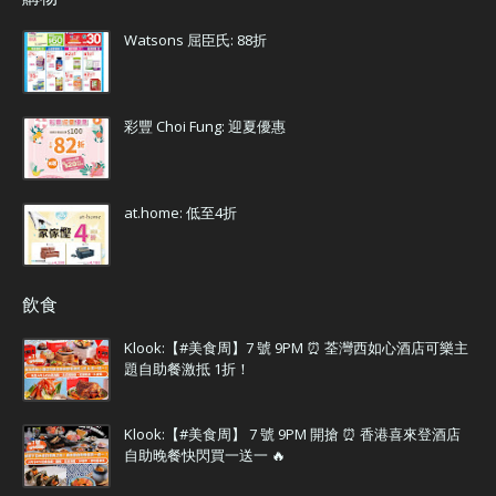
Watsons 屈臣氏: 88折
彩豐 Choi Fung: 迎夏優惠
at.home: 低至4折
飲食
Klook:【#美食周】7 號 9PM ⏰ 荃灣西如心酒店可樂主
題自助餐激抵 1折！
Klook:【#美食周】 7 號 9PM 開搶 ⏰ 香港喜來登酒店
自助晚餐快閃買一送一 🔥