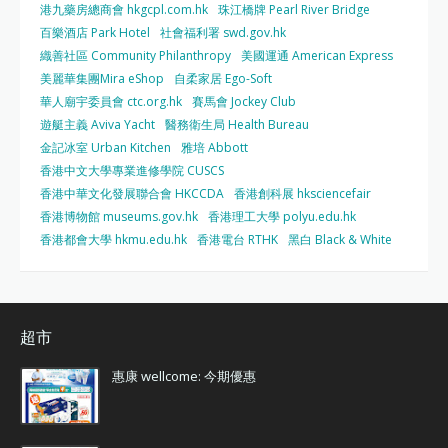
港九藥房總商會 hkgcpl.com.hk
珠江橋牌 Pearl River Bridge
百樂酒店 Park Hotel
社會福利署 swd.gov.hk
織善社區 Community Philanthropy
美國運通 American Express
美麗華集團Mira eShop
自柔家居 Ego-Soft
華人廟宇委員會 ctc.org.hk
賽馬會 Jockey Club
遊艇主義 Aviva Yacht
醫務衛生局 Health Bureau
金記冰室 Urban Kitchen
雅培 Abbott
香港中文大學專業進修學院 CUSCS
香港中華文化發展聯合會 HKCCDA
香港創科展 hksciencefair
香港博物館 museums.gov.hk
香港理工大學 polyu.edu.hk
香港都會大學 hkmu.edu.hk
香港電台 RTHK
黑白 Black & White
超市
惠康 wellcome: 今期優惠