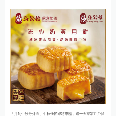
「月到中秋分外圓」中秋佳節即將來臨，這一天家家戶戶除