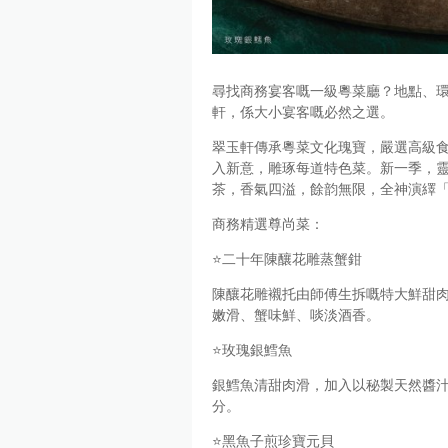
尋找商務宴客嘅一級粵菜廳？地點、
軒，係大小宴客嘅必然之選。
翠玉軒傳承粵菜文化瑰寶，嚴選高級
入新意，雕琢每道特色菜。新一季，
茶，香氣四溢，餘韵無限，全神演繹「
商務精選尊尚菜：
⭐️二十年陳釀花雕蒸蟹鉗
陳釀花雕襯托由師傅生拆嘅特大鮮甜
嫩滑、蟹味鮮、啖淡酒香。
⭐️玫瑰銀鱈魚
銀鱈魚清甜肉滑，加入以秘製天然醬
分。
⭐️黑魚子煎珍寶元貝