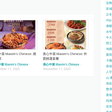
安興號
富城火
正冬火
Alip
康樂
永年士
牛大帥
勞工處
淘寶 
 Maxim's Chinese: 潮
美心中菜 Maxim's Chinese: 外
賽馬
菜
賣精選套餐
卡撒天
 Maxim's Chinese
-
美心中菜 Maxim's Chinese
-
香港
mber 11, 2025
December 11, 2025
人字
山‧灘
海皇 
豐澤 
香港房
四洲 
意美廚