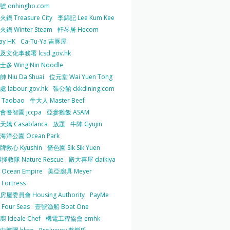
 onhingho.com
鍋 Treasure City
李錦記 Lee Kum Kee
鍋 Winter Steam
軒琴居 Hecom
ay HK
Ca-Tu-Ya 吉豚屋
及文化事務署 lcsd.gov.hk
多 Wing Nin Noodle
 Niu Da Shuai
位元堂 Wai Yuen Tong
 labour.gov.hk
張公館 ckkdining.com
Taobao
牛大人 Master Beef
會耆智園 jccpa
亞參雞飯 ASAM
嬌 Casablanca
放題
牛陣 Gyujin
海洋公園 Ocean Park
牌救心 Kyushin
嗇色園 Sik Sik Yuen
拯救隊 Nature Rescue
殿大喜屋 daikiya
Ocean Empire
美亞廚具 Meyer
Fortress
屋委員會 Housing Authority
PayMe
Four Seas
壹號漁船 Boat One
 Ideale Chef
機電工程協會 emhk