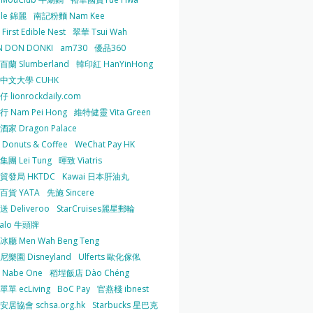
 le 錦麗
南記粉麵 Nam Kee
irst Edible Nest
翠華 Tsui Wah
 DON DONKI
am730
優品360
蘭 Slumberland
韓印紅 HanYinHong
中文大學 CUHK
 lionrockdaily.com
 Nam Pei Hong
維特健靈 Vita Green
家 Dragon Palace
O Donuts & Coffee
WeChat Pay HK
團 Lei Tung
暉致 Viatris
貿發局 HKTDC
Kawai 日本肝油丸
百貨 YATA
先施 Sincere
 Deliveroo
StarCruises麗星郵輪
falo 牛頭牌
廳 Men Wah Beng Teng
樂園 Disneyland
Ulferts 歐化傢俬
Nabe One
稻埕飯店 Dào Chéng
單 ecLiving
BoC Pay
官燕棧 ibnest
居協會 schsa.org.hk
Starbucks 星巴克