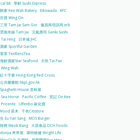
cal 88
爭鮮 Sushi Express
家 Kee Wah Bakery
Eikowada
KFC
百貨 Wing On
哥 Tam Jai Sam Gor
僱員再培訓局 erb
雲南米線 Tam Jai
元氣壽司 Genki Sushi
Tai Hing
日本城 JHC
家 Sportful Garden
茶 TenRensTea
海鮮酒家Star Seafood
大班 Tai Pan
Wing Wah
十字會 Hong Kong Red Cross
共圖書館 hkpl.gov.hk
 Spaghetti House 意粉屋
Sea Horse
Pacific Coffee
安記 On Kee
Pricerite
Ulfenbo 歐化寶
aWood 茶木
千色Citistore
 Eu Yan Sang
MOS Burger
韓烤 Meok Bang
大昌食品 DCH Foods
ndonya 丼丼屋
萊特維健 Wright Life
uMouClub 牛涮鍋
裕華國貨Yue Hwa