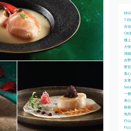
KKd
7-El
百佳 
OK
樓上 
大快活
鴻福堂
吉野家
聖安娜
美心中
女青
Sas
一粥麵
美心西
稻香
魚尚
行山
Pizz