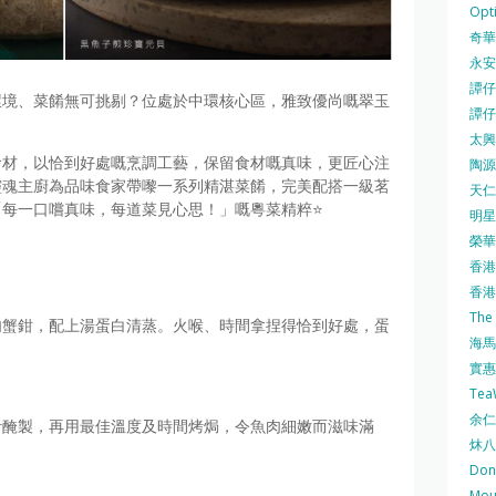
Opti
奇華餅
永安
譚仔三
環境、菜餚無可挑剔？位處於中環核心區，雅致優尚嘅翠玉
譚仔
太興 
食材，以恰到好處嘅烹調工藝，保留食材嘅真味，更匠心注
陶源酒
靈魂主廚為品味食家帶嚟一系列精湛菜餚，完美配搭一級茗
天仁茗
每一口嚐真味，每道菜見心思！」嘅粵菜精粹⭐️
明星
榮華 
香港紅
香港公
The
肉蟹鉗，配上湯蛋白清蒸。火喉、時間拿捏得恰到好處，蛋
海馬 
實惠 
Te
余仁生
汁醃製，再用最佳溫度及時間烤焗，令魚肉細嫩而滋味滿
炑八
Do
Mo