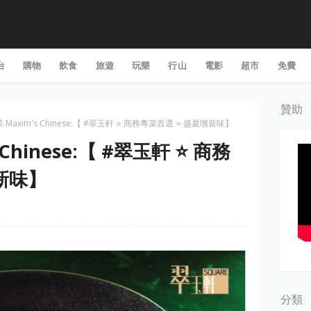
台
購物
飲食
旅遊
玩樂
行山
電影
超市
免費
贊助
Maxim's Chinese:【 #翠玉軒 ⭐️ 商務粵菜首選 ⭐️ 盛夏嚐新味】
Chinese:【 #翠玉軒 ⭐️ 商務
嚐新味】
分類