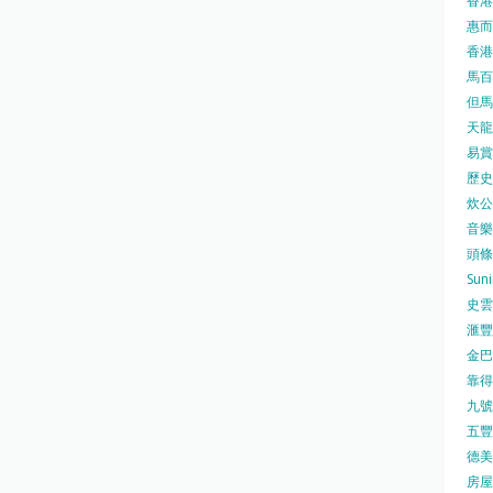
香港
惠而浦
香港
馬百良
但馬屋
天龍 
易賞錢
歷史檔
炊公館
音樂事
頭條日
Sun
史雲
滙豐
金巴脷
靠得住
九號水
五豐行
德美壽
房屋局