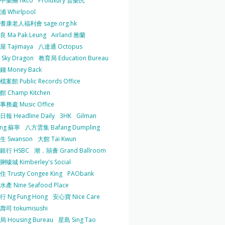
中樂團 hkco
Proluxury 普樂氏
 Whirlpool
耆康老人福利會 sage.org.hk
 Ma Pak Leung
Airland 雅蘭
 Tajimaya
八達通 Octopus
Sky Dragon
教育局 Education Bureau
 Money Back
案館 Public Records Office
 Champ Kitchen
務處 Music Office
報 Headline Daily
3HK
Gilman
ing 蘇寧
八方雲集 Bafang Dumpling
生 Swanson
大館 Tai Kwun
銀行 HSBC
潮．囍薈 Grand Ballroom
蠔城 Kimberley's Social
 Trusty Congee King
PAObank
產 Nine Seafood Place
 Ng Fung Hong
安心寶 Nice Care
司 tokumisushi
 Housing Bureau
星島 Sing Tao