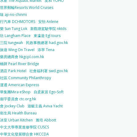
產 The Aquatic Market
友和 YOHO
界郵輪Resorts World Cruises
 aji-no-chinmi
行汽車 DCHMOTORS
安怡 Anlene
 Sun Tung Lok
新觀塘駕駛學院 nktds
 Langham Place
東瀛遊 Egl tours
三院 tungwah
民政事務總署 had.gov.hk
遊 Wing On Travel
添寧 Tena
房總商會 hkgcpl.com.hk
牌 Pearl River Bridge
店 Park Hotel
社會福利署 swd.gov.hk
區 Community Philanthropy
通 American Express
華集團Mira eShop
自柔家居 Ego-Soft
宇委員會 ctc.org.hk
 Jockey Club
遊艇主義 Aviva Yacht
生局 Health Bureau
室 Urban Kitchen
雅培 Abbott
中文大學專業進修學院 CUSCS
中華文化發展聯合會 HKCCDA