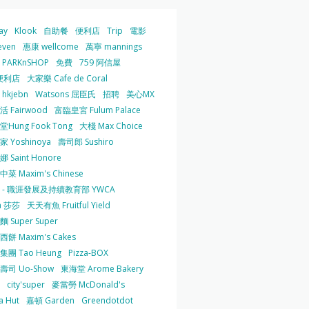
ay
Klook
自助餐
便利店
Trip
電影
even
惠康 wellcome
萬寧 mannings
PARKnSHOP
免費
759 阿信屋
便利店
大家樂 Cafe de Coral
hkjebn
Watsons 屈臣氏
招聘
美心MX
 Fairwood
富臨皇宮 Fulum Palace
Hung Fook Tong
大棧 Max Choice
 Yoshinoya
壽司郎 Sushiro
 Saint Honore
菜 Maxim's Chinese
 - 職涯發展及持續教育部 YWCA
a 莎莎
天天有魚 Fruitful Yield
 Super Super
餅 Maxim's Cakes
集團 Tao Heung
Pizza-BOX
壽司 Uo-Show
東海堂 Arome Bakery
city'super
麥當勞 McDonald's
a Hut
嘉頓 Garden
Greendotdot