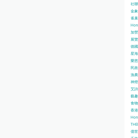
社聯 
金象牌
雀巢
Hon
加營素
展覽集
德國寶
星海•
樂悠咭
民政
漁農自
神燈海
艾詩 
藝趣坊
食物
香港
Hon
TH
億世