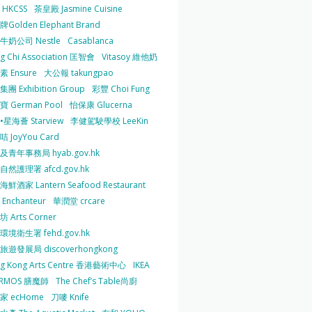
HKCSS
茶皇殿 Jasmine Cuisine
Golden Elephant Brand
牛奶公司 Nestle
Casablanca
g Chi Association 匡智會
Vitasoy 維他奶
 Ensure
大公報 takungpao
團 Exhibition Group
彩豐 Choi Fung
 German Pool
怡保康 Glucerna
星海薈 Starview
李健駕駛學校 LeeKin
 JoyYou Card
及青年事務局 hyab.gov.hk
然護理署 afcd.gov.hk
鮮酒家 Lantern Seafood Restaurant
Enchanteur
華潤堂 crcare
 Arts Corner
環境衛生署 fehd.gov.hk
旅遊發展局 discoverhongkong
g Kong Arts Centre 香港藝術中心
IKEA
ERMOS 膳魔師
The Chef’s Table尚廚
家 ecHome
刀嘜 Knife