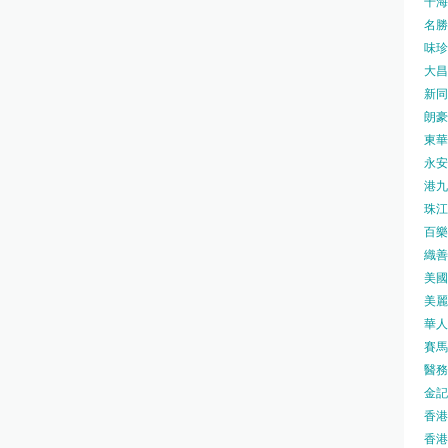
千海水
名勝世
味珍味
大昌
新同樂
朗豪坊
東華
永安旅
港九藥
珠江橋
百樂酒
織善社
美國運
美麗
華人廟
賽馬會
醫務衛
金記冰
香港
香港