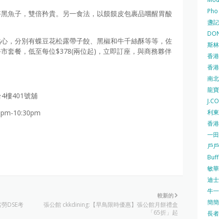
Pho
搭黑魚子，雙倍矜貴。另一食法，以饃饃皮包裹品嚐醒胃酸
盞記 F
DON
點心，分別有蝶豆花松露帶子餃、黑椒和牛千絲酥等等，佐
斯林百
套餐，低至每位$378(兩位起)，立即訂座，與商務夥伴
香港
香港仔
南北行
龍寶酒
4樓401號舖
J.C
利東集
0pm-10:30pm
香港
一田
戶戶送
Buf
敏華冰
迪士尼
牛一 
較新的
簡簡單
當勞DSE考
張公館 ckkdining:【早鳥限時優惠】張公館月餅禮盒
「65折」起
長者安