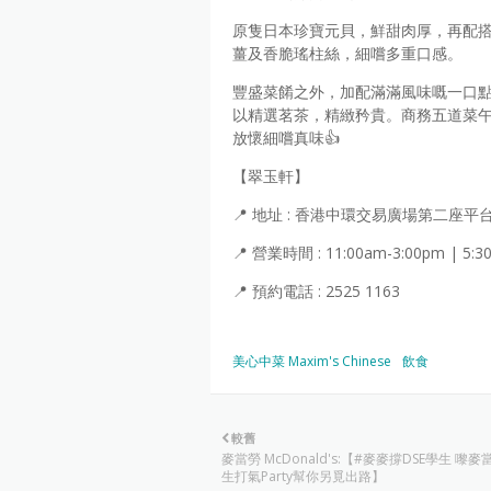
原隻日本珍寶元貝，鮮甜肉厚，再配
薑及香脆瑤柱絲，細嚐多重口感。
豐盛菜餚之外，加配滿滿風味嘅一口
以精選茗茶，精緻矜貴。商務五道菜午市
放懷細嚐真味👍
【翠玉軒】
📍 地址 : 香港中環交易廣場第二座平台
📍 營業時間 : 11:00am-3:00pm | 5:3
📍 預約電話 : 2525 1163
美心中菜 Maxim's Chinese
飲食
較舊
麥當勞 McDonald's:【#麥麥撐DSE學生 嚟麥
生打氣Party幫你另覓出路】