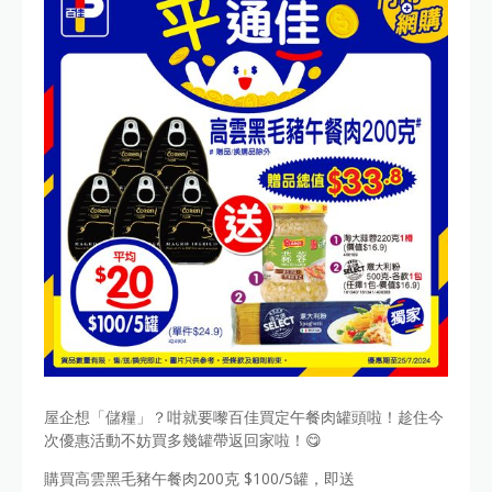
屋企想「儲糧」？咁就要嚟百佳買定午餐肉罐頭啦！趁住今
次優惠活動不妨買多幾罐帶返回家啦！😋
購買高雲黑毛豬午餐肉200克 $100/5罐，即送