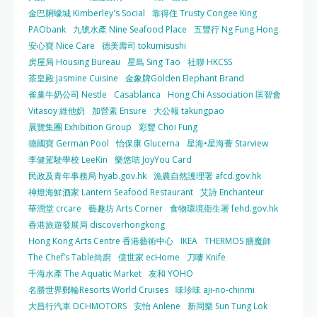
金巴脷蠔城 Kimberley's Social
靠得住 Trusty Congee King
PAObank
九號水產 Nine Seafood Place
五豐行 Ng Fung Hong
安心寶 Nice Care
德美壽司 tokumisushi
房屋局 Housing Bureau
星島 Sing Tao
社聯 HKCSS
茶皇殿 Jasmine Cuisine
金象牌Golden Elephant Brand
雀巢牛奶公司 Nestle
Casablanca
Hong Chi Association 匡智會
Vitasoy 維他奶
加營素 Ensure
大公報 takungpao
展覽集團 Exhibition Group
彩豐 Choi Fung
德國寶 German Pool
怡保康 Glucerna
星海•星海薈 Starview
李健駕駛學校 LeeKin
樂悠咭 JoyYou Card
民政及青年事務局 hyab.gov.hk
漁農自然護理署 afcd.gov.hk
神燈海鮮酒家 Lantern Seafood Restaurant
艾詩 Enchanteur
華潤堂 crcare
藝趣坊 Arts Corner
食物環境衛生署 fehd.gov.hk
香港旅遊發展局 discoverhongkong
Hong Kong Arts Centre 香港藝術中心
IKEA
THERMOS 膳魔師
The Chef’s Table尚廚
億世家 ecHome
刀嘜 Knife
千海水產 The Aquatic Market
友和 YOHO
名勝世界郵輪Resorts World Cruises
味珍味 aji-no-chinmi
大昌行汽車 DCHMOTORS
安怡 Anlene
新同樂 Sun Tung Lok