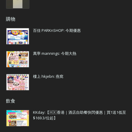
購物
百佳 PARKnSHOP: 今期優惠
萬寧 mannings: 今期大熱
樓上 hkjebn: 燕窩
飲食
KKday:【🇭🇰香港｜酒店自助餐快閃優惠｜買1送1低至
$169.3/位起】