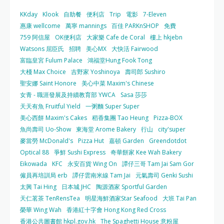
KKday
Klook
自助餐
便利店
Trip
電影
7-Eleven
惠康 wellcome
萬寧 mannings
百佳 PARKnSHOP
免費
759 阿信屋
OK便利店
大家樂 Cafe de Coral
樓上 hkjebn
Watsons 屈臣氏
招聘
美心MX
大快活 Fairwood
富臨皇宮 Fulum Palace
鴻福堂Hung Fook Tong
大棧 Max Choice
吉野家 Yoshinoya
壽司郎 Sushiro
聖安娜 Saint Honore
美心中菜 Maxim's Chinese
女青 - 職涯發展及持續教育部 YWCA
Sasa 莎莎
天天有魚 Fruitful Yield
一粥麵 Super Super
美心西餅 Maxim's Cakes
稻香集團 Tao Heung
Pizza-BOX
魚尚壽司 Uo-Show
東海堂 Arome Bakery
行山
city'super
麥當勞 McDonald's
Pizza Hut
嘉頓 Garden
Greendotdot
Optical 88
爭鮮 Sushi Express
奇華餅家 Kee Wah Bakery
Eikowada
KFC
永安百貨 Wing On
譚仔三哥 Tam Jai Sam Gor
僱員再培訓局 erb
譚仔雲南米線 Tam Jai
元氣壽司 Genki Sushi
太興 Tai Hing
日本城 JHC
陶源酒家 Sportful Garden
天仁茗茶 TenRensTea
明星海鮮酒家Star Seafood
大班 Tai Pan
榮華 Wing Wah
香港紅十字會 Hong Kong Red Cross
香港公共圖書館 hkpl.gov.hk
The Spaghetti House 意粉屋