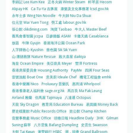
李錦記 Lee Kum Kee
正冬火鍋 Winter Steam
軒琴居 Hecom
Alipay HK
Ca-Tu-Ya 吉豚屋
康樂及文化事務署 lcsd.gov.hk
永年士多 Wing Nin Noodle
牛大帥 Niu Da Shuai
位元堂 Wai Yuen Tong
勞工處 labour.gov.hk
張公館 ckkdining.com
淘寶 Taobao
牛大人 Master Beef
賽馬會耆智園 jccpa
亞參雞飯 ASAM
卡撒天嬌 Casablanca
放題
牛陣 Gyujin
香港海洋公園 Ocean Park
人字牌救心 Kyushin
嗇色園 Sik Sik Yuen
山‧灘拯救隊 Nature Rescue
殿大喜屋 daikiya
海皇 Ocean Empire
美亞廚具 Meyer
豐澤 Fortress
香港房屋委員會 Housing Authority
PayMe
四洲 Four Seas
壹號漁船 Boat One
意美廚 Ideale Chef
機電工程協會 emhk
香港中樂團 hkco
Proluxury 普樂氏
惠而浦 Whirlpool
香港耆康老人福利會 sage.org.hk
馬百良 Ma Pak Leung
Airland 雅蘭
但馬屋 Tajimaya
八達通 Octopus
天龍 Sky Dragon
教育局 Education Bureau
易賞錢 Money Back
歷史檔案館 Public Records Office
炊公館 Champ Kitchen
音樂事務處 Music Office
頭條日報 Headline Daily
3HK
Gilman
Suning 蘇寧
八方雲集 Bafang Dumpling
史雲生 Swanson
大館 Tai Kwun
滙豐銀行 HSBC
潮．囍薈 Grand Ballroom