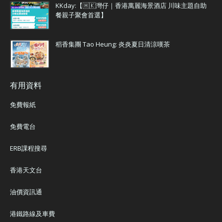
KKday:【🇭🇰灣仔｜香港萬麗海景酒店 川味主題自助
餐親子聚會首選】
稻香集團 Tao Heung: 炎炎夏日清涼嘆茶
有用資料
免費報紙
免費電台
ERB課程搜尋
香港天文台
油價資訊通
港鐵路線及車費