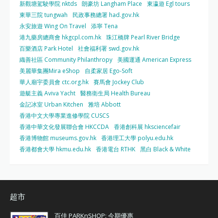
新觀塘駕駛學院 nktds
朗豪坊 Langham Place
東瀛遊 Egl tours
東華三院 tungwah
民政事務總署 had.gov.hk
永安旅遊 Wing On Travel
添寧 Tena
港九藥房總商會 hkgcpl.com.hk
珠江橋牌 Pearl River Bridge
百樂酒店 Park Hotel
社會福利署 swd.gov.hk
織善社區 Community Philanthropy
美國運通 American Express
美麗華集團Mira eShop
自柔家居 Ego-Soft
華人廟宇委員會 ctc.org.hk
賽馬會 Jockey Club
遊艇主義 Aviva Yacht
醫務衛生局 Health Bureau
金記冰室 Urban Kitchen
雅培 Abbott
香港中文大學專業進修學院 CUSCS
香港中華文化發展聯合會 HKCCDA
香港創科展 hksciencefair
香港博物館 museums.gov.hk
香港理工大學 polyu.edu.hk
香港都會大學 hkmu.edu.hk
香港電台 RTHK
黑白 Black & White
超市
百佳 PARKnSHOP: 今期優惠