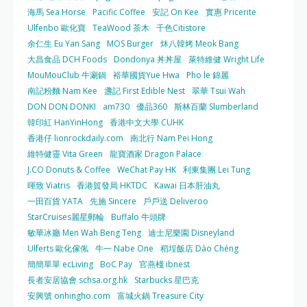
海馬 Sea Horse
Pacific Coffee
安記 On Kee
實惠 Pricerite
Ulfenbo 歐化寶
TeaWood 茶木
千色Citistore
余仁生 Eu Yan Sang
MOS Burger
炑八韓烤 Meok Bang
大昌食品 DCH Foods
Dondonya 丼丼屋
萊特維健 Wright Life
MouMouClub 牛涮鍋
裕華國貨Yue Hwa
Pho le 錦麗
南記粉麵 Nam Kee
盞記 First Edible Nest
翠華 Tsui Wah
DON DON DONKI
am730
優品360
斯林百蘭 Slumberland
韓印紅 HanYinHong
香港中文大學 CUHK
香港仔 lionrockdaily.com
南北行 Nam Pei Hong
維特健靈 Vita Green
龍寶酒家 Dragon Palace
J.CO Donuts & Coffee
WeChat Pay HK
利東集團 Lei Tung
暉致 Viatris
香港貿發局 HKTDC
Kawai 日本肝油丸
一田百貨 YATA
先施 Sincere
戶戶送 Deliveroo
StarCruises麗星郵輪
Buffalo 牛頭牌
敏華冰廳 Men Wah Beng Teng
迪士尼樂園 Disneyland
Ulferts 歐化傢俬
牛一 Nabe One
稻埕飯店 Dào Chéng
簡簡單單 ecLiving
BoC Pay
官燕棧 ibnest
長者安居協會 schsa.org.hk
Starbucks 星巴克
安興號 onhingho.com
富城火鍋 Treasure City