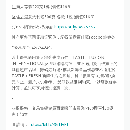
1️⃣️淘大蒜蓉220克1樽 (價值$16.9)
2️⃣佳之選意大利粉500克-各款 1包 (價值$16.9)
🛒PNS網購都有得換㗎:
https://bit.ly/3Ws5YNx
仲有更多唔同優惠等緊你，記得留意百佳嘅Facebook喇🥳
*優惠期至 25/7/2024。
以上優惠適用於大部分香港百佳、TASTE、FUSION、
INTERNATIONAL及PNS網購有售，並不適用於百佳旗下的
其他超市品牌、數碼港商場3樓及新鮮食品優惠並不適用於
TASTE x FRESH 新鮮生活之店舖。貨品數量有限,售/送/換
完即止。圖片只供參考。 受條款及細則約束。*以每張發票
計算，並只可享用個別優惠一次。
-
📣提提您：📱易賞錢會員而家嚟門市買滿$100即享$30優
惠！🥰🎊
👉🏻詳情：
https://bit.ly/48rHVRE