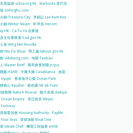
居協會 schsa.org.hk
Starbucks 星巴克
 onhingho.com
鍋 Treasure City
李錦記 Lee Kum Kee
鍋 Winter Steam
軒琴居 Hecom
ay HK
Ca-Tu-Ya 吉豚屋
及文化事務署 lcsd.gov.hk
多 Wing Nin Noodle
 Niu Da Shuai
勞工處 labour.gov.hk
 ckkdining.com
淘寶 Taobao
 Master Beef
賽馬會耆智園 jccpa
雞飯 ASAM
卡撒天嬌 Casablanca
放題
Gyujin
香港海洋公園 Ocean Park
牌救心 Kyushin
嗇色園 Sik Sik Yuen
拯救隊 Nature Rescue
殿大喜屋 daikiya
Ocean Empire
美亞廚具 Meyer
Fortress
屋委員會 Housing Authority
PayMe
Four Seas
壹號漁船 Boat One
 Ideale Chef
機電工程協會 emhk