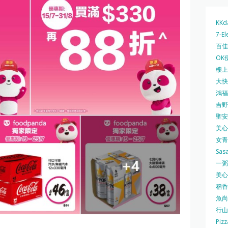
KKd
7-El
百佳 
OK
樓上 
大快活
鴻福堂
吉野家
聖安娜
美心中
女青
Sas
一粥麵
美心西
稻香
魚尚
行山
Pizz