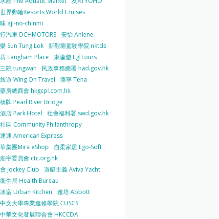
產 The Aquatic Market
友和 YOHO
界郵輪Resorts World Cruises
 aji-no-chinmi
行汽車 DCHMOTORS
安怡 Anlene
 Sun Tung Lok
新觀塘駕駛學院 nktds
 Langham Place
東瀛遊 Egl tours
三院 tungwah
民政事務總署 had.gov.hk
遊 Wing On Travel
添寧 Tena
房總商會 hkgcpl.com.hk
牌 Pearl River Bridge
店 Park Hotel
社會福利署 swd.gov.hk
區 Community Philanthropy
通 American Express
華集團Mira eShop
自柔家居 Ego-Soft
宇委員會 ctc.org.hk
 Jockey Club
遊艇主義 Aviva Yacht
生局 Health Bureau
室 Urban Kitchen
雅培 Abbott
中文大學專業進修學院 CUSCS
中華文化發展聯合會 HKCCDA