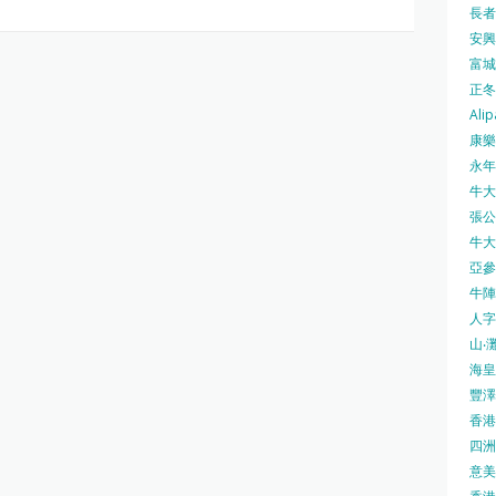
長者安
安興號
富城火
正冬火
Alip
康樂
永年士
牛大帥
張公館
牛大人
亞參
牛陣 
人字
山‧灘
海皇 
豐澤 
香港房
四洲 
意美廚