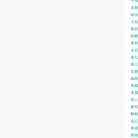
千海水
名勝世
味珍味
大昌
新同樂
朗豪坊
東華
永安旅
港九藥
珠江橋
百樂酒
織善社
美國運
美麗
華人廟
賽馬會
醫務衛
金記冰
香港
香港