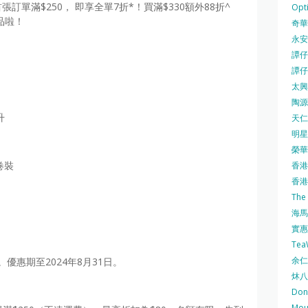
首張訂單滿$250， 即享全單7折*！買滿$330額外88折^
Opti
貨品啦！
奇華餅
永安
譚仔三
譚仔
太興 
陶源酒
升
天仁茗
明星
榮華 
卷裝
香港紅
香港公
The
海馬 
實惠 
Te
余仁生
。優惠期至2024年8月31日。
炑八
Do
Mo