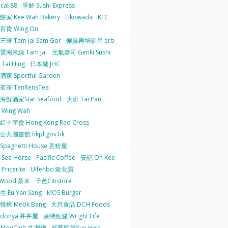
cal 88
爭鮮 Sushi Express
家 Kee Wah Bakery
Eikowada
KFC
百貨 Wing On
哥 Tam Jai Sam Gor
僱員再培訓局 erb
雲南米線 Tam Jai
元氣壽司 Genki Sushi
Tai Hing
日本城 JHC
家 Sportful Garden
茶 TenRensTea
海鮮酒家Star Seafood
大班 Tai Pan
Wing Wah
十字會 Hong Kong Red Cross
共圖書館 hkpl.gov.hk
 Spaghetti House 意粉屋
Sea Horse
Pacific Coffee
安記 On Kee
Pricerite
Ulfenbo 歐化寶
aWood 茶木
千色Citistore
 Eu Yan Sang
MOS Burger
韓烤 Meok Bang
大昌食品 DCH Foods
ndonya 丼丼屋
萊特維健 Wright Life
uMouClub 牛涮鍋
裕華國貨Yue Hwa