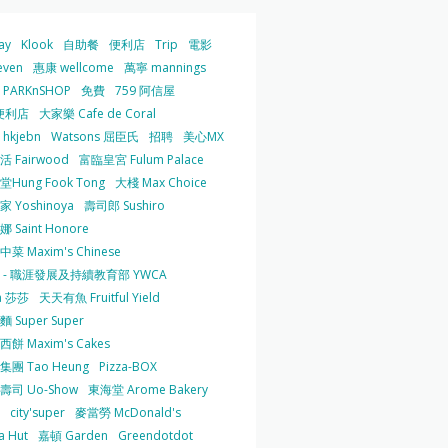
ay
Klook
自助餐
便利店
Trip
電影
even
惠康 wellcome
萬寧 mannings
PARKnSHOP
免費
759 阿信屋
便利店
大家樂 Cafe de Coral
hkjebn
Watsons 屈臣氏
招聘
美心MX
 Fairwood
富臨皇宮 Fulum Palace
Hung Fook Tong
大棧 Max Choice
 Yoshinoya
壽司郎 Sushiro
 Saint Honore
菜 Maxim's Chinese
 - 職涯發展及持續教育部 YWCA
a 莎莎
天天有魚 Fruitful Yield
 Super Super
餅 Maxim's Cakes
集團 Tao Heung
Pizza-BOX
壽司 Uo-Show
東海堂 Arome Bakery
city'super
麥當勞 McDonald's
a Hut
嘉頓 Garden
Greendotdot