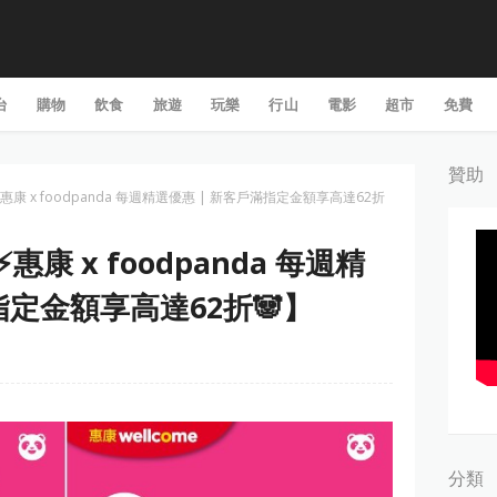
台
購物
飲食
旅遊
玩樂
行山
電影
超市
免費
贊助
 【⚡惠康 x foodpanda 每週精選優惠 | 新客戶滿指定金額享高達62折
【⚡惠康 x foodpanda 每週精
指定金額享高達62折🐼】
分類