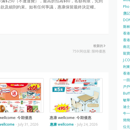
ll訂單滿$250（不連運費），最高折扣為$80，名額有限，先到
Pho
受條款及細則約束。如有任何爭議，惠康保留最終決定權。
盞記 F
DON
斯林百
香港
香港仔
較新的
南北行
759 阿信屋: 限時優惠
龍寶酒
J.C
利東集
香港
一田
戶戶送
Buf
敏華冰
迪士尼
牛一 
wellcome: 今期優惠
惠康 wellcome: 今期優惠
簡簡單
ellcome
-
July 31, 2026
惠康 wellcome
-
July 24, 2026
位元堂