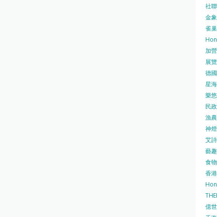
社聯 
金象牌
雀巢
Hon
加營素
展覽集
德國寶
星海•
樂悠咭
民政
漁農自
神燈海
艾詩 
藝趣坊
食物
香港
Hon
TH
億世