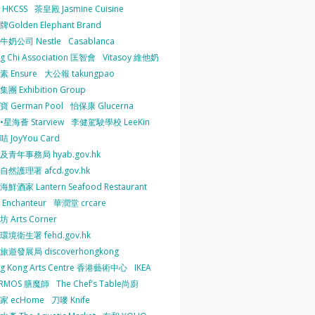
HKCSS
茶皇殿 Jasmine Cuisine
Golden Elephant Brand
牛奶公司 Nestle
Casablanca
g Chi Association 匡智會
Vitasoy 維他奶
 Ensure
大公報 takungpao
團 Exhibition Group
 German Pool
怡保康 Glucerna
星海薈 Starview
李健駕駛學校 LeeKin
 JoyYou Card
及青年事務局 hyab.gov.hk
然護理署 afcd.gov.hk
鮮酒家 Lantern Seafood Restaurant
Enchanteur
華潤堂 crcare
 Arts Corner
環境衛生署 fehd.gov.hk
旅遊發展局 discoverhongkong
g Kong Arts Centre 香港藝術中心
IKEA
ERMOS 膳魔師
The Chef’s Table尚廚
家 ecHome
刀嘜 Knife