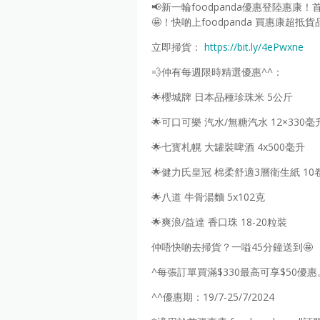
📢新一輪foodpanda優惠登陸惠康！
🤩！快啲上foodpanda 買惠康超抵
立即掃貨：
https://bit.ly/4ePwxne
💨仲有每週限時精選優惠^^：
🌟櫻城牌 日本品種珍珠米 5公斤
🌟可口可樂 汽水/無糖汽水 12×330毫
🌟七寳札幌 大罐裝啤酒 4x500毫升
🌟健力氏皇冠 棉柔舒適3層衛生紙 10
🌟八道 牛骨湯麵 5x102克
🌟爽浪/益達 香口珠 18-20粒裝
仲唔快啲去掃貨？一嗌45分鐘送到🤩
^每張訂單買滿$330最高可享$50優惠
^^優惠期：19/7-25/7/2024