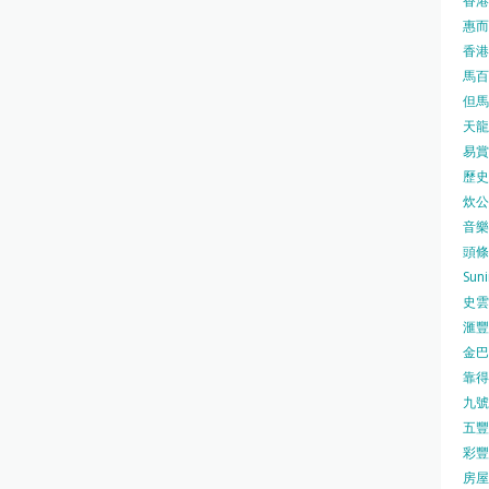
香港
惠而浦
香港
馬百良
但馬屋
天龍 
易賞錢
歷史檔
炊公館
音樂事
頭條日
Sun
史雲
滙豐
金巴脷
靠得住
九號水
五豐行
彩豐 
房屋局