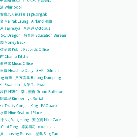
中樂團 hkco
Proluxury 普樂氏
 Whirlpool
耆康老人福利會 sage.org.hk
 Ma Pak Leung
Airland 雅蘭
 Tajimaya
八達通 Octopus
Sky Dragon
教育局 Education Bureau
 Money Back
案館 Public Records Office
 Champ Kitchen
務處 Music Office
報 Headline Daily
3HK
Gilman
ing 蘇寧
八方雲集 Bafang Dumpling
生 Swanson
大館 Tai Kwun
銀行 HSBC
潮．囍薈 Grand Ballroom
蠔城 Kimberley's Social
 Trusty Congee King
PAObank
產 Nine Seafood Place
 Ng Fung Hong
安心寶 Nice Care
Choi Fung
德美壽司 tokumisushi
 Housing Bureau
星島 Sing Tao