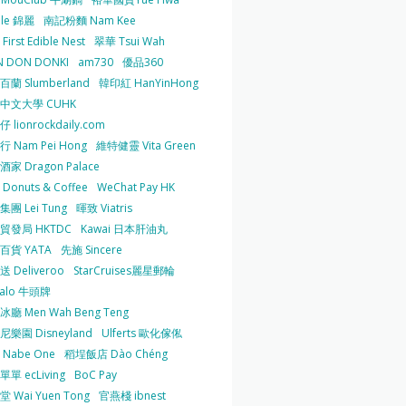
 le 錦麗
南記粉麵 Nam Kee
irst Edible Nest
翠華 Tsui Wah
 DON DONKI
am730
優品360
蘭 Slumberland
韓印紅 HanYinHong
中文大學 CUHK
 lionrockdaily.com
 Nam Pei Hong
維特健靈 Vita Green
家 Dragon Palace
O Donuts & Coffee
WeChat Pay HK
團 Lei Tung
暉致 Viatris
貿發局 HKTDC
Kawai 日本肝油丸
百貨 YATA
先施 Sincere
 Deliveroo
StarCruises麗星郵輪
falo 牛頭牌
廳 Men Wah Beng Teng
樂園 Disneyland
Ulferts 歐化傢俬
Nabe One
稻埕飯店 Dào Chéng
單 ecLiving
BoC Pay
 Wai Yuen Tong
官燕棧 ibnest