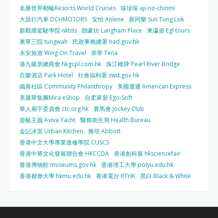
名勝世界郵輪Resorts World Cruises
味珍味 aji-no-chinmi
大昌行汽車 DCHMOTORS
安怡 Anlene
新同樂 Sun Tung Lok
新觀塘駕駛學院 nktds
朗豪坊 Langham Place
東瀛遊 Egl tours
東華三院 tungwah
民政事務總署 had.gov.hk
永安旅遊 Wing On Travel
添寧 Tena
港九藥房總商會 hkgcpl.com.hk
珠江橋牌 Pearl River Bridge
百樂酒店 Park Hotel
社會福利署 swd.gov.hk
織善社區 Community Philanthropy
美國運通 American Express
美麗華集團Mira eShop
自柔家居 Ego-Soft
華人廟宇委員會 ctc.org.hk
賽馬會 Jockey Club
遊艇主義 Aviva Yacht
醫務衛生局 Health Bureau
金記冰室 Urban Kitchen
雅培 Abbott
香港中文大學專業進修學院 CUSCS
香港中華文化發展聯合會 HKCCDA
香港創科展 hksciencefair
香港博物館 museums.gov.hk
香港理工大學 polyu.edu.hk
香港都會大學 hkmu.edu.hk
香港電台 RTHK
黑白 Black & White