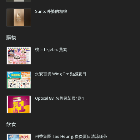
Suno: 外婆的相簿
購物
樓上 hkjebn: 燕窩
永安百貨 Wing On: 動感夏日
Optical 88: 名牌鏡架買1送1
飲食
稻香集團 Tao Heung: 炎炎夏日清涼嘆茶