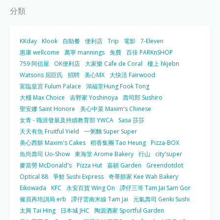
分類
KKday
Klook
自助餐
便利店
Trip
電影
7-Eleven
惠康 wellcome
萬寧 mannings
免費
百佳 PARKnSHOP
759 阿信屋
OK便利店
大家樂 Cafe de Coral
樓上 hkjebn
Watsons 屈臣氏
招聘
美心MX
大快活 Fairwood
富臨皇宮 Fulum Palace
鴻福堂Hung Fook Tong
大棧 Max Choice
吉野家 Yoshinoya
壽司郎 Sushiro
聖安娜 Saint Honore
美心中菜 Maxim's Chinese
女青 - 職涯發展及持續教育部 YWCA
Sasa 莎莎
天天有魚 Fruitful Yield
一粥麵 Super Super
美心西餅 Maxim's Cakes
稻香集團 Tao Heung
Pizza-BOX
魚尚壽司 Uo-Show
東海堂 Arome Bakery
行山
city'super
麥當勞 McDonald's
Pizza Hut
嘉頓 Garden
Greendotdot
Optical 88
爭鮮 Sushi Express
奇華餅家 Kee Wah Bakery
Eikowada
KFC
永安百貨 Wing On
譚仔三哥 Tam Jai Sam Gor
僱員再培訓局 erb
譚仔雲南米線 Tam Jai
元氣壽司 Genki Sushi
太興 Tai Hing
日本城 JHC
陶源酒家 Sportful Garden