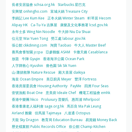
長者安居協會 schsa.org.hk
Starbucks 星巴克
安興號 onhingho.com
富城火鍋 Treasure City
李錦記 Lee Kum Kee
正冬火鍋 Winter Steam
軒琴居 Hecom
Alipay HK
Ca-Tu-Ya 吉豚屋
康樂及文化事務署 lcsd.gov.hk
永年士多 Wing Nin Noodle
牛大帥 Niu Da Shuai
位元堂 Wai Yuen Tong
勞工處 labour.gov.hk
張公館 ckkdining.com
淘寶 Taobao
牛大人 Master Beef
賽馬會耆智園 jccpa
亞參雞飯 ASAM
卡撒天嬌 Casablanca
放題
牛陣 Gyujin
香港海洋公園 Ocean Park
人字牌救心 Kyushin
嗇色園 Sik Sik Yuen
山‧灘拯救隊 Nature Rescue
殿大喜屋 daikiya
海皇 Ocean Empire
美亞廚具 Meyer
豐澤 Fortress
香港房屋委員會 Housing Authority
PayMe
四洲 Four Seas
壹號漁船 Boat One
意美廚 Ideale Chef
機電工程協會 emhk
香港中樂團 hkco
Proluxury 普樂氏
惠而浦 Whirlpool
香港耆康老人福利會 sage.org.hk
馬百良 Ma Pak Leung
Airland 雅蘭
但馬屋 Tajimaya
八達通 Octopus
天龍 Sky Dragon
教育局 Education Bureau
易賞錢 Money Back
歷史檔案館 Public Records Office
炊公館 Champ Kitchen