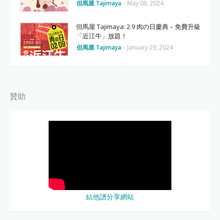
但馬屋 Tajimaya
-
May 08, 2024
但馬屋 Tajimaya: 2.9 肉の日慶典 – 免費升級
「近江牛」放題！
但馬屋 Tajimaya
-
January 29, 2024
贊助
結他譜分享網站