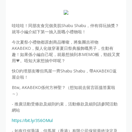
哇哇哇！同朋友食完個美肌Shabu Shabu，仲有得玩抽獎？
就等小編介紹下第一抽入面嘅小禮物啦！
今次夏祭小禮物都原創商品嚟㗎，將集團吉祥物
AKABEKO，擬人化做穿著夏日祭典服飾嘅男子，生動有
趣！如果係小編自己呢，就最想抽到本MEMO帳，勁靚又實
用💗。唔知大家想抽中咩呢？
快D約埋朋友嚟但馬屋一齊Shabu Shabu，帶AKABEKO返
屋企啦！
Btw, AKABEKO係何方神聖？（想知就去留言區搵答案啦
～）
- 推廣活動受條款及細則約束，活動條款及細則請參閱活動
網站
https://bit.ly/3S6OMul
- 如有任何爭議，但馬屋（香港）有限公司保留最終決定及