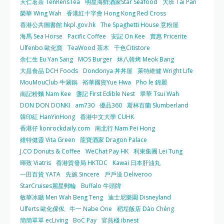
天仁茗茶 TenRensTea
明星海鮮酒家Star Seafood
大班 Tai Pan
榮華 Wing Wah
香港紅十字會 Hong Kong Red Cross
香港公共圖書館 hkpl.gov.hk
The Spaghetti House 意粉屋
海馬 Sea Horse
Pacific Coffee
安記 On Kee
實惠 Pricerite
Ulfenbo 歐化寶
TeaWood 茶木
千色Citistore
余仁生 Eu Yan Sang
MOS Burger
炑八韓烤 Meok Bang
大昌食品 DCH Foods
Dondonya 丼丼屋
萊特維健 Wright Life
MouMouClub 牛涮鍋
裕華國貨Yue Hwa
Pho le 錦麗
南記粉麵 Nam Kee
盞記 First Edible Nest
翠華 Tsui Wah
DON DON DONKI
am730
優品360
斯林百蘭 Slumberland
韓印紅 HanYinHong
香港中文大學 CUHK
香港仔 lionrockdaily.com
南北行 Nam Pei Hong
維特健靈 Vita Green
龍寶酒家 Dragon Palace
J.CO Donuts & Coffee
WeChat Pay HK
利東集團 Lei Tung
暉致 Viatris
香港貿發局 HKTDC
Kawai 日本肝油丸
一田百貨 YATA
先施 Sincere
戶戶送 Deliveroo
StarCruises麗星郵輪
Buffalo 牛頭牌
敏華冰廳 Men Wah Beng Teng
迪士尼樂園 Disneyland
Ulferts 歐化傢俬
牛一 Nabe One
稻埕飯店 Dào Chéng
簡簡單單 ecLiving
BoC Pay
官燕棧 ibnest