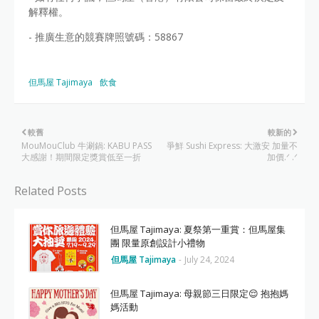
解釋權。
- 推廣生意的競賽牌照號碼：58867
但馬屋 Tajimaya
飲食
較舊
較新的
MouMouClub 牛涮鍋: KABU PASS
爭鮮 Sushi Express: 大激安 加量不
大感謝！期間限定獎賞低至一折
加價.ᐟ .ᐟ
Related Posts
但馬屋 Tajimaya: 夏祭第一重賞：但馬屋集
團 限量原創設計小禮物
但馬屋 Tajimaya
-
July 24, 2024
但馬屋 Tajimaya: 母親節三日限定😌 抱抱媽
媽活動