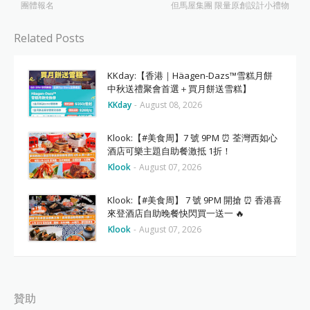
團體報名
但馬屋集團 限量原創設計小禮物
Related Posts
KKday:【香港｜Häagen-Dazs™雪糕月餅
中秋送禮聚會首選＋買月餅送雪糕】
KKday
-
August 08, 2026
Klook:【#美食周】7 號 9PM ⏰ 荃灣西如心
酒店可樂主題自助餐激抵 1折！
Klook
-
August 07, 2026
Klook:【#美食周】 7 號 9PM 開搶 ⏰ 香港喜
來登酒店自助晚餐快閃買一送一 🔥
Klook
-
August 07, 2026
贊助