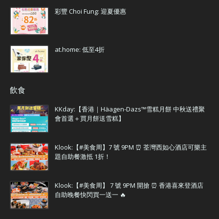
彩豐 Choi Fung: 迎夏優惠
at.home: 低至4折
飲食
KKday:【香港｜Häagen-Dazs™雪糕月餅 中秋送禮聚
會首選＋買月餅送雪糕】
Klook:【#美食周】7 號 9PM ⏰ 荃灣西如心酒店可樂主
題自助餐激抵 1折！
Klook:【#美食周】 7 號 9PM 開搶 ⏰ 香港喜來登酒店
自助晚餐快閃買一送一 🔥