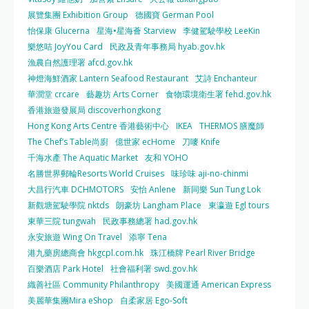
展覽集團 Exhibition Group
德國寶 German Pool
怡保康 Glucerna
星海•星海薈 Starview
李健駕駛學校 LeeKin
樂悠咭 JoyYou Card
民政及青年事務局 hyab.gov.hk
漁農自然護理署 afcd.gov.hk
神燈海鮮酒家 Lantern Seafood Restaurant
艾詩 Enchanteur
華潤堂 crcare
藝趣坊 Arts Corner
食物環境衛生署 fehd.gov.hk
香港旅遊發展局 discoverhongkong
Hong Kong Arts Centre 香港藝術中心
IKEA
THERMOS 膳魔師
The Chef’s Table尚廚
億世家 ecHome
刀嘜 Knife
千海水產 The Aquatic Market
友和 YOHO
名勝世界郵輪Resorts World Cruises
味珍味 aji-no-chinmi
大昌行汽車 DCHMOTORS
安怡 Anlene
新同樂 Sun Tung Lok
新觀塘駕駛學院 nktds
朗豪坊 Langham Place
東瀛遊 Egl tours
東華三院 tungwah
民政事務總署 had.gov.hk
永安旅遊 Wing On Travel
添寧 Tena
港九藥房總商會 hkgcpl.com.hk
珠江橋牌 Pearl River Bridge
百樂酒店 Park Hotel
社會福利署 swd.gov.hk
織善社區 Community Philanthropy
美國運通 American Express
美麗華集團Mira eShop
自柔家居 Ego-Soft