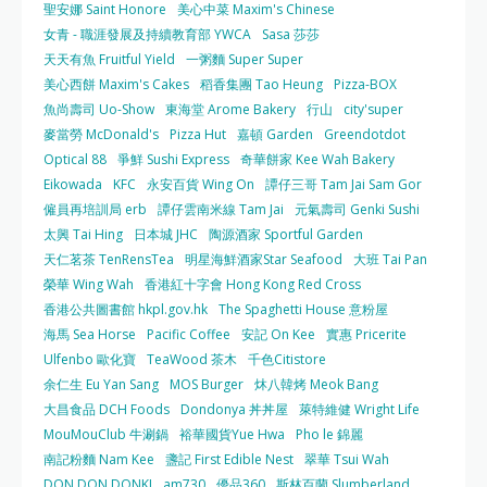
聖安娜 Saint Honore
美心中菜 Maxim's Chinese
女青 - 職涯發展及持續教育部 YWCA
Sasa 莎莎
天天有魚 Fruitful Yield
一粥麵 Super Super
美心西餅 Maxim's Cakes
稻香集團 Tao Heung
Pizza-BOX
魚尚壽司 Uo-Show
東海堂 Arome Bakery
行山
city'super
麥當勞 McDonald's
Pizza Hut
嘉頓 Garden
Greendotdot
Optical 88
爭鮮 Sushi Express
奇華餅家 Kee Wah Bakery
Eikowada
KFC
永安百貨 Wing On
譚仔三哥 Tam Jai Sam Gor
僱員再培訓局 erb
譚仔雲南米線 Tam Jai
元氣壽司 Genki Sushi
太興 Tai Hing
日本城 JHC
陶源酒家 Sportful Garden
天仁茗茶 TenRensTea
明星海鮮酒家Star Seafood
大班 Tai Pan
榮華 Wing Wah
香港紅十字會 Hong Kong Red Cross
香港公共圖書館 hkpl.gov.hk
The Spaghetti House 意粉屋
海馬 Sea Horse
Pacific Coffee
安記 On Kee
實惠 Pricerite
Ulfenbo 歐化寶
TeaWood 茶木
千色Citistore
余仁生 Eu Yan Sang
MOS Burger
炑八韓烤 Meok Bang
大昌食品 DCH Foods
Dondonya 丼丼屋
萊特維健 Wright Life
MouMouClub 牛涮鍋
裕華國貨Yue Hwa
Pho le 錦麗
南記粉麵 Nam Kee
盞記 First Edible Nest
翠華 Tsui Wah
DON DON DONKI
am730
優品360
斯林百蘭 Slumberland