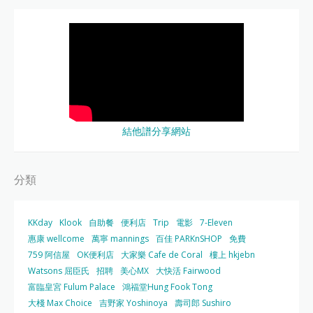
結他譜分享網站
分類
KKday
Klook
自助餐
便利店
Trip
電影
7-Eleven
惠康 wellcome
萬寧 mannings
百佳 PARKnSHOP
免費
759 阿信屋
OK便利店
大家樂 Cafe de Coral
樓上 hkjebn
Watsons 屈臣氏
招聘
美心MX
大快活 Fairwood
富臨皇宮 Fulum Palace
鴻福堂Hung Fook Tong
大棧 Max Choice
吉野家 Yoshinoya
壽司郎 Sushiro