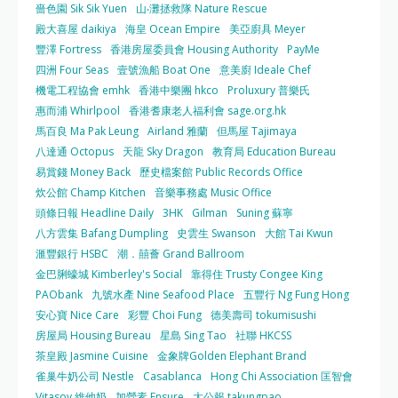
嗇色園 Sik Sik Yuen
山‧灘拯救隊 Nature Rescue
殿大喜屋 daikiya
海皇 Ocean Empire
美亞廚具 Meyer
豐澤 Fortress
香港房屋委員會 Housing Authority
PayMe
四洲 Four Seas
壹號漁船 Boat One
意美廚 Ideale Chef
機電工程協會 emhk
香港中樂團 hkco
Proluxury 普樂氏
惠而浦 Whirlpool
香港耆康老人福利會 sage.org.hk
馬百良 Ma Pak Leung
Airland 雅蘭
但馬屋 Tajimaya
八達通 Octopus
天龍 Sky Dragon
教育局 Education Bureau
易賞錢 Money Back
歷史檔案館 Public Records Office
炊公館 Champ Kitchen
音樂事務處 Music Office
頭條日報 Headline Daily
3HK
Gilman
Suning 蘇寧
八方雲集 Bafang Dumpling
史雲生 Swanson
大館 Tai Kwun
滙豐銀行 HSBC
潮．囍薈 Grand Ballroom
金巴脷蠔城 Kimberley's Social
靠得住 Trusty Congee King
PAObank
九號水產 Nine Seafood Place
五豐行 Ng Fung Hong
安心寶 Nice Care
彩豐 Choi Fung
德美壽司 tokumisushi
房屋局 Housing Bureau
星島 Sing Tao
社聯 HKCSS
茶皇殿 Jasmine Cuisine
金象牌Golden Elephant Brand
雀巢牛奶公司 Nestle
Casablanca
Hong Chi Association 匡智會
Vitasoy 維他奶
加營素 Ensure
大公報 takungpao