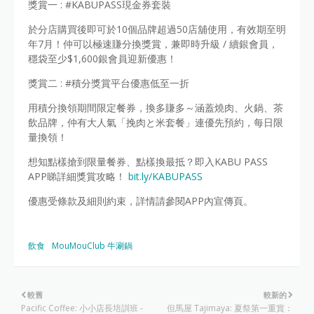
獎賞一 : #KABUPASS現金券套裝
於分店購買後即可於10個品牌超過50店舖使用，有效期至明
年7月！仲可以極速賺分換獎賞，兼即時升級 / 續銀會員，
穩袋至少$1,600銀會員迎新優惠！
獎賞二 : #積分獎賞平台優惠低至一折
用積分換領期間限定餐券，換多賺多～涵蓋燒肉、火鍋、茶
飲品牌，仲有大人氣「挽肉と米套餐」連優先預約，每日限
量換領！
想知點樣搶到限量餐券、點樣換最抵？即入KABU PASS
APP睇詳細獎賞攻略！
bit.ly/KABUPASS
優惠受條款及細則約束，詳情請參閱APP內宣傳頁。
飲食
MouMouClub 牛涮鍋
較舊
較新的
Pacific Coffee: 小小店長培訓班 -
但馬屋 Tajimaya: 夏祭第一重賞：