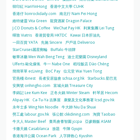
韓印紅 HanYinHong
香港中文大學 CUHK
香港仔 lionrockdaily.com
南北行 Nam Pei Hong
維特健靈 Vita Green
龍寶酒家 Dragon Palace
J.CO Donuts & Coffee
WeChat Pay HK
利東集團 Lei Tung
暉致 Viatris
香港貿發局 HKTDC
Kawai 日本肝油丸
一田百貨 YATA
先施 Sincere
戶戶送 Deliveroo
StarCruises麗星郵輪
Buffalo 牛頭牌
敏華冰廳 Men Wah Beng Teng
迪士尼樂園 Disneyland
Ulferts 歐化傢俬
牛一 Nabe One
稻埕飯店 Dào Chéng
簡簡單單 ecLiving
BoC Pay
位元堂 Wai Yuen Tong
官燕棧 ibnest
長者安居協會 schsa.org.hk
Starbucks 星巴克
安興號 onhingho.com
富城火鍋 Treasure City
李錦記 Lee Kum Kee
正冬火鍋 Winter Steam
軒琴居 Hecom
Alipay HK
Ca-Tu-Ya 吉豚屋
康樂及文化事務署 lcsd.gov.hk
永年士多 Wing Nin Noodle
牛大帥 Niu Da Shuai
勞工處 labour.gov.hk
張公館 ckkdining.com
淘寶 Taobao
牛大人 Master Beef
賽馬會耆智園 jccpa
亞參雞飯 ASAM
卡撒天嬌 Casablanca
放題
牛陣 Gyujin
香港海洋公園 Ocean Park
人字牌救心 Kyushin