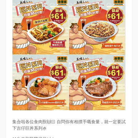
集合啦各位食肉獸🙌🏻 自問你有相撲手嘅食量，就一定要試
下吉仔巨丼系列🍚