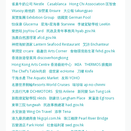
雀巢牛奶公司 Nestle
Casablanca
Hong Chi Association 匡智會
Vitasoy 維他奶
加營素 Ensure
大公報 takungpao
展覽集團 Exhibition Group
德國寶 German Pool
怡保康 Glucerna
星海•星海薈 Starview
李健駕駛學校 LeeKin
樂悠咭 JoyYou Card
民政及青年事務局 hyab.gov.hk
漁農自然護理署 afcd.gov.hk
神燈海鮮酒家 Lantern Seafood Restaurant
艾詩 Enchanteur
華潤堂 crcare
藝趣坊 Arts Corner
食物環境衛生署 fehd.gov.hk
香港旅遊發展局 discoverhongkong
Hong Kong Arts Centre 香港藝術中心
IKEA
THERMOS 膳魔師
The Chef’s Table尚廚
億世家 ecHome
刀嘜 Knife
千海水產 The Aquatic Market
友和 YOHO
名勝世界郵輪Resorts World Cruises
味珍味 aji-no-chinmi
大昌行汽車 DCHMOTORS
安怡 Anlene
新同樂 Sun Tung Lok
新觀塘駕駛學院 nktds
朗豪坊 Langham Place
東瀛遊 Egl tours
東華三院 tungwah
民政事務總署 had.gov.hk
永安旅遊 Wing On Travel
添寧 Tena
港九藥房總商會 hkgcpl.com.hk
珠江橋牌 Pearl River Bridge
百樂酒店 Park Hotel
社會福利署 swd.gov.hk