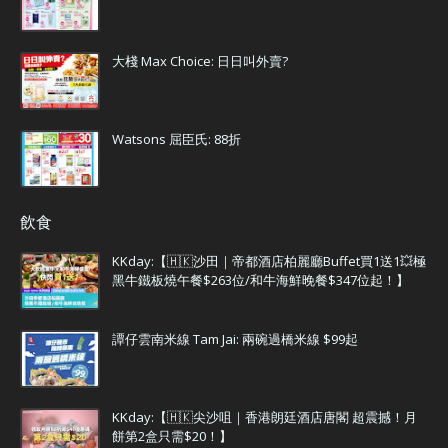
大棧 Max Choice: 日日叫外賣?
Watsons 屈臣氏: 88折
飲食
KKday:【🇭🇰沙田｜帝都酒店柏麗廳Buffet買1送1💥極
黑牛鐵板燒午餐$263位/和牛海鮮晚餐$347位起！】
譚仔雲南米線 Tam Jai: 兩碗過橋米線 $99起
KKday:【🇭🇰尖沙咀｜香港朗廷酒店唐閣 超震撼！月
餅第2盒只需$20！】