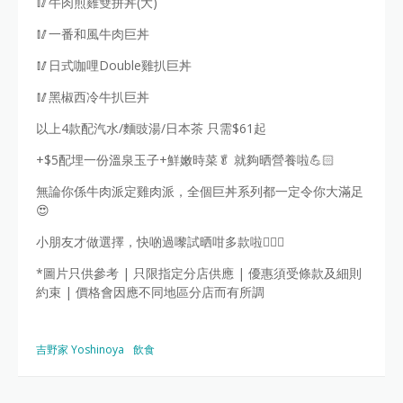
🥢牛肉煎雞雙拼丼(大)
🥢一番和風牛肉巨丼
🥢日式咖哩Double雞扒巨丼
🥢黑椒西冷牛扒巨丼
以上4款配汽水/麵豉湯/日本茶 只需$61起
+$5配埋一份溫泉玉子+鮮嫩時菜🥬 就夠晒營養啦💪🏻
無論你係牛肉派定雞肉派，全個巨丼系列都一定令你大滿足
😍
小朋友才做選擇，快啲過嚟試晒咁多款啦🏃🏻‍♂️
*圖片只供參考 | 只限指定分店供應 | 優惠須受條款及細則
約束 | 價格會因應不同地區分店而有所調
吉野家 Yoshinoya
飲食