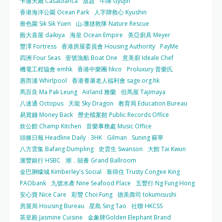
卡撒天嬌 Casablanca
放題
牛陣 Gyujin
香港海洋公園 Ocean Park
人字牌救心 Kyushin
嗇色園 Sik Sik Yuen
山‧灘拯救隊 Nature Rescue
殿大喜屋 daikiya
海皇 Ocean Empire
美亞廚具 Meyer
豐澤 Fortress
香港房屋委員會 Housing Authority
PayMe
四洲 Four Seas
壹號漁船 Boat One
意美廚 Ideale Chef
機電工程協會 emhk
香港中樂團 hkco
Proluxury 普樂氏
惠而浦 Whirlpool
香港耆康老人福利會 sage.org.hk
馬百良 Ma Pak Leung
Airland 雅蘭
但馬屋 Tajimaya
八達通 Octopus
天龍 Sky Dragon
教育局 Education Bureau
易賞錢 Money Back
歷史檔案館 Public Records Office
炊公館 Champ Kitchen
音樂事務處 Music Office
頭條日報 Headline Daily
3HK
Gilman
Suning 蘇寧
八方雲集 Bafang Dumpling
史雲生 Swanson
大館 Tai Kwun
滙豐銀行 HSBC
潮．囍薈 Grand Ballroom
金巴脷蠔城 Kimberley's Social
靠得住 Trusty Congee King
PAObank
九號水產 Nine Seafood Place
五豐行 Ng Fung Hong
安心寶 Nice Care
彩豐 Choi Fung
德美壽司 tokumisushi
房屋局 Housing Bureau
星島 Sing Tao
社聯 HKCSS
茶皇殿 Jasmine Cuisine
金象牌Golden Elephant Brand