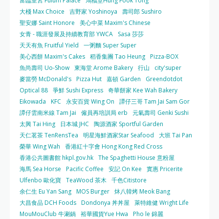
富臨皇宮 Fulum Palace
鴻福堂Hung Fook Tong
大棧 Max Choice
吉野家 Yoshinoya
壽司郎 Sushiro
聖安娜 Saint Honore
美心中菜 Maxim's Chinese
女青 - 職涯發展及持續教育部 YWCA
Sasa 莎莎
天天有魚 Fruitful Yield
一粥麵 Super Super
美心西餅 Maxim's Cakes
稻香集團 Tao Heung
Pizza-BOX
魚尚壽司 Uo-Show
東海堂 Arome Bakery
行山
city'super
麥當勞 McDonald's
Pizza Hut
嘉頓 Garden
Greendotdot
Optical 88
爭鮮 Sushi Express
奇華餅家 Kee Wah Bakery
Eikowada
KFC
永安百貨 Wing On
譚仔三哥 Tam Jai Sam Gor
譚仔雲南米線 Tam Jai
僱員再培訓局 erb
元氣壽司 Genki Sushi
太興 Tai Hing
日本城 JHC
陶源酒家 Sportful Garden
天仁茗茶 TenRensTea
明星海鮮酒家Star Seafood
大班 Tai Pan
榮華 Wing Wah
香港紅十字會 Hong Kong Red Cross
香港公共圖書館 hkpl.gov.hk
The Spaghetti House 意粉屋
海馬 Sea Horse
Pacific Coffee
安記 On Kee
實惠 Pricerite
Ulfenbo 歐化寶
TeaWood 茶木
千色Citistore
余仁生 Eu Yan Sang
MOS Burger
炑八韓烤 Meok Bang
大昌食品 DCH Foods
Dondonya 丼丼屋
萊特維健 Wright Life
MouMouClub 牛涮鍋
裕華國貨Yue Hwa
Pho le 錦麗