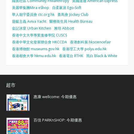
織善社區 Community Philanthropy
美國運通 American Express
美麗華集團Mira eShop
自柔家居 Ego-Soft
華人廟宇委員會 ctc.org.hk
賽馬會 Jockey Club
遊艇主義 Aviva Yacht
醫務衛生局 Health Bureau
金記冰室 Urban Kitchen
雅培 Abbott
香港中文大學專業進修學院 CUSCS
香港中華文化發展聯合會 HKCCDA
香港創科展 hksciencefair
香港博物館 museums.gov.hk
香港理工大學 polyu.edu.hk
香港都會大學 hkmu.edu.hk
香港電台 RTHK
黑白 Black & White
超市
惠康 wellcome: 今期優惠
百佳 PARKnSHOP: 今期優惠