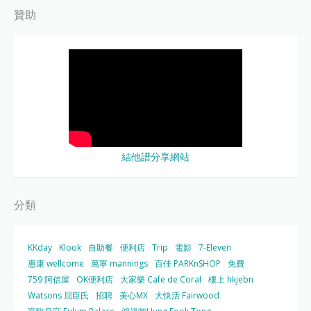
贊助
結他譜分享網站
分類
KKday
Klook
自助餐
便利店
Trip
電影
7-Eleven
惠康 wellcome
萬寧 mannings
百佳 PARKnSHOP
免費
759 阿信屋
OK便利店
大家樂 Cafe de Coral
樓上 hkjebn
Watsons 屈臣氏
招聘
美心MX
大快活 Fairwood