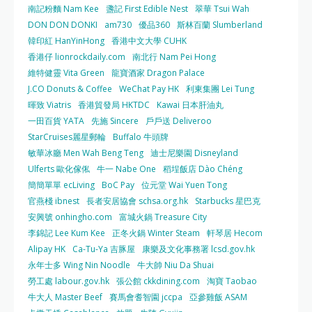
南記粉麵 Nam Kee
盞記 First Edible Nest
翠華 Tsui Wah
DON DON DONKI
am730
優品360
斯林百蘭 Slumberland
韓印紅 HanYinHong
香港中文大學 CUHK
香港仔 lionrockdaily.com
南北行 Nam Pei Hong
維特健靈 Vita Green
龍寶酒家 Dragon Palace
J.CO Donuts & Coffee
WeChat Pay HK
利東集團 Lei Tung
暉致 Viatris
香港貿發局 HKTDC
Kawai 日本肝油丸
一田百貨 YATA
先施 Sincere
戶戶送 Deliveroo
StarCruises麗星郵輪
Buffalo 牛頭牌
敏華冰廳 Men Wah Beng Teng
迪士尼樂園 Disneyland
Ulferts 歐化傢俬
牛一 Nabe One
稻埕飯店 Dào Chéng
簡簡單單 ecLiving
BoC Pay
位元堂 Wai Yuen Tong
官燕棧 ibnest
長者安居協會 schsa.org.hk
Starbucks 星巴克
安興號 onhingho.com
富城火鍋 Treasure City
李錦記 Lee Kum Kee
正冬火鍋 Winter Steam
軒琴居 Hecom
Alipay HK
Ca-Tu-Ya 吉豚屋
康樂及文化事務署 lcsd.gov.hk
永年士多 Wing Nin Noodle
牛大帥 Niu Da Shuai
勞工處 labour.gov.hk
張公館 ckkdining.com
淘寶 Taobao
牛大人 Master Beef
賽馬會耆智園 jccpa
亞參雞飯 ASAM