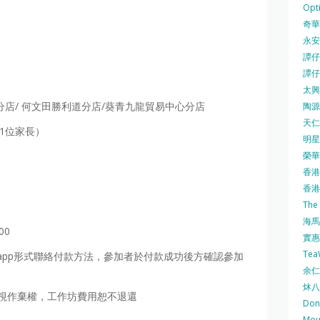
Opti
奇華餅
永安
譚仔三
譚仔
太興 
店/ 何文田勝利道分店/葵青九龍貿易中心分店
陶源酒
天仁茗
及1位家長）
明星
榮華 
香港紅
香港公
The
海馬 
00
實惠 
Te
sapp形式聯絡付款方法，參加者於付款成功後方確認參加
余仁生
炑八
視作棄權，工作坊費用恕不退還
Do
Mo