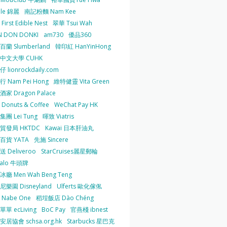
 le 錦麗
南記粉麵 Nam Kee
irst Edible Nest
翠華 Tsui Wah
 DON DONKI
am730
優品360
蘭 Slumberland
韓印紅 HanYinHong
中文大學 CUHK
 lionrockdaily.com
 Nam Pei Hong
維特健靈 Vita Green
家 Dragon Palace
O Donuts & Coffee
WeChat Pay HK
團 Lei Tung
暉致 Viatris
貿發局 HKTDC
Kawai 日本肝油丸
百貨 YATA
先施 Sincere
 Deliveroo
StarCruises麗星郵輪
falo 牛頭牌
廳 Men Wah Beng Teng
樂園 Disneyland
Ulferts 歐化傢俬
Nabe One
稻埕飯店 Dào Chéng
單 ecLiving
BoC Pay
官燕棧 ibnest
居協會 schsa.org.hk
Starbucks 星巴克