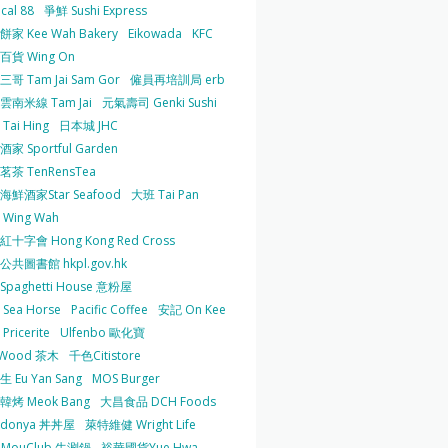
cal 88
爭鮮 Sushi Express
家 Kee Wah Bakery
Eikowada
KFC
百貨 Wing On
哥 Tam Jai Sam Gor
僱員再培訓局 erb
雲南米線 Tam Jai
元氣壽司 Genki Sushi
Tai Hing
日本城 JHC
家 Sportful Garden
茶 TenRensTea
海鮮酒家Star Seafood
大班 Tai Pan
Wing Wah
十字會 Hong Kong Red Cross
共圖書館 hkpl.gov.hk
 Spaghetti House 意粉屋
Sea Horse
Pacific Coffee
安記 On Kee
Pricerite
Ulfenbo 歐化寶
aWood 茶木
千色Citistore
 Eu Yan Sang
MOS Burger
韓烤 Meok Bang
大昌食品 DCH Foods
ndonya 丼丼屋
萊特維健 Wright Life
uMouClub 牛涮鍋
裕華國貨Yue Hwa