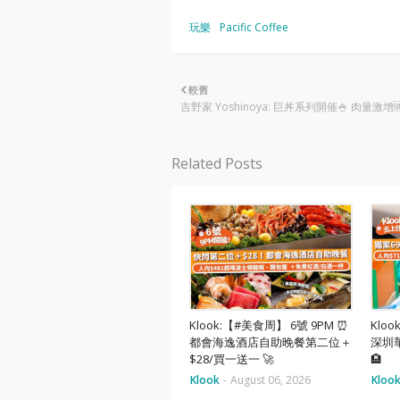
玩樂
Pacific Coffee
較舊
吉野家 Yoshinoya: 巨丼系列開催🍚 肉量激增
Related Posts
Klook:【#美食周】 6號 9PM ⏰
Klo
都會海逸酒店自助晚餐第二位＋
深圳
$28/買一送一 🚀
🏨
Klook
-
August 06, 2026
Kloo