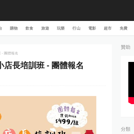
台
購物
飲食
旅遊
玩樂
行山
電影
超市
免費
贊助
訓班 - 團體報名
e: 小小店長培訓班 - 團體報名
分類