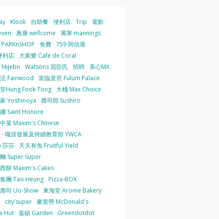
ay
Klook
自助餐
便利店
Trip
電影
even
惠康 wellcome
萬寧 mannings
PARKnSHOP
免費
759 阿信屋
便利店
大家樂 Cafe de Coral
hkjebn
Watsons 屈臣氏
招聘
美心MX
 Fairwood
富臨皇宮 Fulum Palace
Hung Fook Tong
大棧 Max Choice
 Yoshinoya
壽司郎 Sushiro
 Saint Honore
菜 Maxim's Chinese
 - 職涯發展及持續教育部 YWCA
a 莎莎
天天有魚 Fruitful Yield
 Super Super
餅 Maxim's Cakes
集團 Tao Heung
Pizza-BOX
壽司 Uo-Show
東海堂 Arome Bakery
city'super
麥當勞 McDonald's
a Hut
嘉頓 Garden
Greendotdot