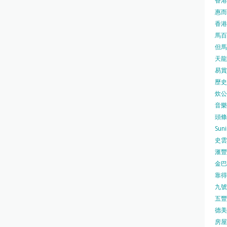
香港
惠而浦
香港
馬百良
但馬屋
天龍 
易賞錢
歷史檔
炊公館
音樂事
頭條日
Sun
史雲
滙豐
金巴脷
靠得住
九號水
五豐行
德美壽
房屋局