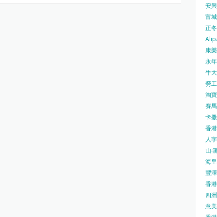
安興號
富城火
正冬火
Alip
康樂
永年士
牛大帥
勞工處
淘寶 
賽馬
卡撒天
香港
人字
山‧灘
海皇 
豐澤 
香港房
四洲 
意美廚