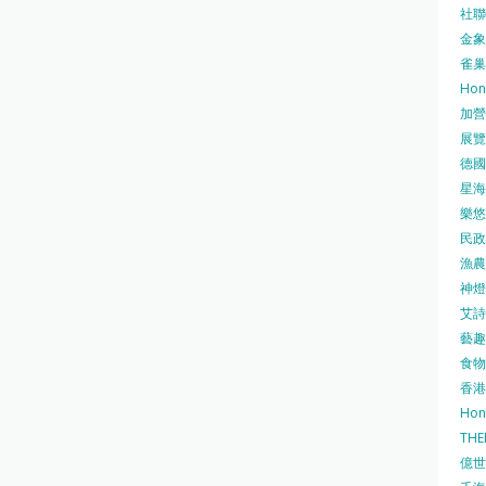
社聯 
金象牌
雀巢
Hon
加營素
展覽集
德國寶
星海•
樂悠咭
民政
漁農自
神燈海
艾詩 
藝趣坊
食物
香港
Hon
TH
億世