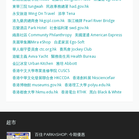
東華三院 tungwah
民政事務總署 had.gov.hk
永安旅遊 Wing On Travel
添寧 Tena
港九藥房總商會 hkgcpl.com.hk
珠江橋牌 Pearl River Bridge
百樂酒店 Park Hotel
社會福利署 swd.gov.hk
織善社區 Community Philanthropy
美國運通 American Express
美麗華集團Mira eShop
自柔家居 Ego-Soft
華人廟宇委員會 ctc.org.hk
賽馬會 Jockey Club
遊艇主義 Aviva Yacht
醫務衛生局 Health Bureau
金記冰室 Urban Kitchen
雅培 Abbott
香港中文大學專業進修學院 CUSCS
香港中華文化發展聯合會 HKCCDA
香港創科展 hksciencefair
香港博物館 museums.gov.hk
香港理工大學 polyu.edu.hk
香港都會大學 hkmu.edu.hk
香港電台 RTHK
黑白 Black & White
超市
百佳 PARKnSHOP: 今期優惠