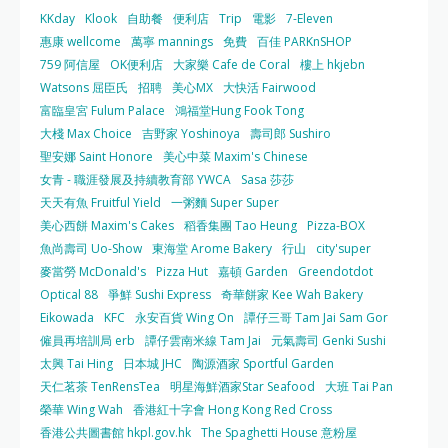
KKday
Klook
自助餐
便利店
Trip
電影
7-Eleven
惠康 wellcome
萬寧 mannings
免費
百佳 PARKnSHOP
759 阿信屋
OK便利店
大家樂 Cafe de Coral
樓上 hkjebn
Watsons 屈臣氏
招聘
美心MX
大快活 Fairwood
富臨皇宮 Fulum Palace
鴻福堂Hung Fook Tong
大棧 Max Choice
吉野家 Yoshinoya
壽司郎 Sushiro
聖安娜 Saint Honore
美心中菜 Maxim's Chinese
女青 - 職涯發展及持續教育部 YWCA
Sasa 莎莎
天天有魚 Fruitful Yield
一粥麵 Super Super
美心西餅 Maxim's Cakes
稻香集團 Tao Heung
Pizza-BOX
魚尚壽司 Uo-Show
東海堂 Arome Bakery
行山
city'super
麥當勞 McDonald's
Pizza Hut
嘉頓 Garden
Greendotdot
Optical 88
爭鮮 Sushi Express
奇華餅家 Kee Wah Bakery
Eikowada
KFC
永安百貨 Wing On
譚仔三哥 Tam Jai Sam Gor
僱員再培訓局 erb
譚仔雲南米線 Tam Jai
元氣壽司 Genki Sushi
太興 Tai Hing
日本城 JHC
陶源酒家 Sportful Garden
天仁茗茶 TenRensTea
明星海鮮酒家Star Seafood
大班 Tai Pan
榮華 Wing Wah
香港紅十字會 Hong Kong Red Cross
香港公共圖書館 hkpl.gov.hk
The Spaghetti House 意粉屋