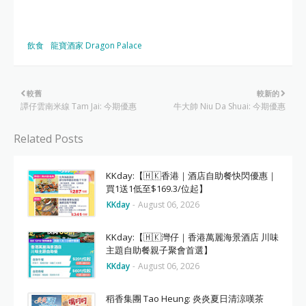
飲食
龍寶酒家 Dragon Palace
較舊
較新的
譚仔雲南米線 Tam Jai: 今期優惠
牛大帥 Niu Da Shuai: 今期優惠
Related Posts
KKday:【🇭🇰香港｜酒店自助餐快閃優惠｜
買1送1低至$169.3/位起】
KKday
-
August 06, 2026
KKday:【🇭🇰灣仔｜香港萬麗海景酒店 川味
主題自助餐親子聚會首選】
KKday
-
August 06, 2026
稻香集團 Tao Heung: 炎炎夏日清涼嘆茶