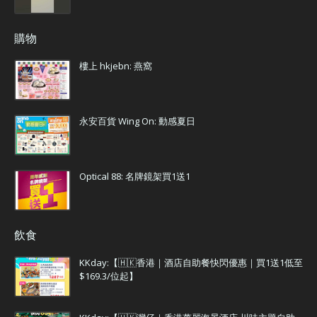
購物
樓上 hkjebn: 燕窩
永安百貨 Wing On: 動感夏日
Optical 88: 名牌鏡架買1送1
飲食
KKday:【🇭🇰香港｜酒店自助餐快閃優惠｜買1送1低至
$169.3/位起】