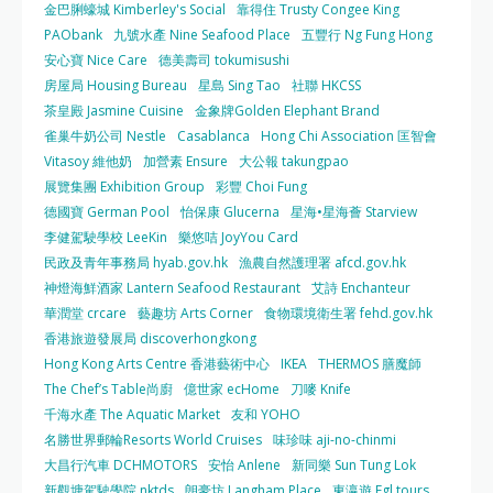
金巴脷蠔城 Kimberley's Social
靠得住 Trusty Congee King
PAObank
九號水產 Nine Seafood Place
五豐行 Ng Fung Hong
安心寶 Nice Care
德美壽司 tokumisushi
房屋局 Housing Bureau
星島 Sing Tao
社聯 HKCSS
茶皇殿 Jasmine Cuisine
金象牌Golden Elephant Brand
雀巢牛奶公司 Nestle
Casablanca
Hong Chi Association 匡智會
Vitasoy 維他奶
加營素 Ensure
大公報 takungpao
展覽集團 Exhibition Group
彩豐 Choi Fung
德國寶 German Pool
怡保康 Glucerna
星海•星海薈 Starview
李健駕駛學校 LeeKin
樂悠咭 JoyYou Card
民政及青年事務局 hyab.gov.hk
漁農自然護理署 afcd.gov.hk
神燈海鮮酒家 Lantern Seafood Restaurant
艾詩 Enchanteur
華潤堂 crcare
藝趣坊 Arts Corner
食物環境衛生署 fehd.gov.hk
香港旅遊發展局 discoverhongkong
Hong Kong Arts Centre 香港藝術中心
IKEA
THERMOS 膳魔師
The Chef’s Table尚廚
億世家 ecHome
刀嘜 Knife
千海水產 The Aquatic Market
友和 YOHO
名勝世界郵輪Resorts World Cruises
味珍味 aji-no-chinmi
大昌行汽車 DCHMOTORS
安怡 Anlene
新同樂 Sun Tung Lok
新觀塘駕駛學院 nktds
朗豪坊 Langham Place
東瀛遊 Egl tours