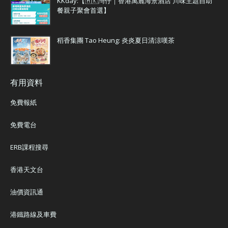
KKday:【🇭🇰灣仔｜香港萬麗海景酒店 川味主題自助
餐親子聚會首選】
稻香集團 Tao Heung: 炎炎夏日清涼嘆茶
有用資料
免費報紙
免費電台
ERB課程搜尋
香港天文台
油價資訊通
港鐵路線及車費