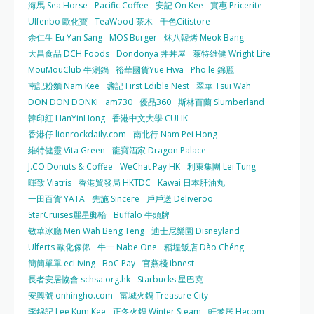
海馬 Sea Horse
Pacific Coffee
安記 On Kee
實惠 Pricerite
Ulfenbo 歐化寶
TeaWood 茶木
千色Citistore
余仁生 Eu Yan Sang
MOS Burger
炑八韓烤 Meok Bang
大昌食品 DCH Foods
Dondonya 丼丼屋
萊特維健 Wright Life
MouMouClub 牛涮鍋
裕華國貨Yue Hwa
Pho le 錦麗
南記粉麵 Nam Kee
盞記 First Edible Nest
翠華 Tsui Wah
DON DON DONKI
am730
優品360
斯林百蘭 Slumberland
韓印紅 HanYinHong
香港中文大學 CUHK
香港仔 lionrockdaily.com
南北行 Nam Pei Hong
維特健靈 Vita Green
龍寶酒家 Dragon Palace
J.CO Donuts & Coffee
WeChat Pay HK
利東集團 Lei Tung
暉致 Viatris
香港貿發局 HKTDC
Kawai 日本肝油丸
一田百貨 YATA
先施 Sincere
戶戶送 Deliveroo
StarCruises麗星郵輪
Buffalo 牛頭牌
敏華冰廳 Men Wah Beng Teng
迪士尼樂園 Disneyland
Ulferts 歐化傢俬
牛一 Nabe One
稻埕飯店 Dào Chéng
簡簡單單 ecLiving
BoC Pay
官燕棧 ibnest
長者安居協會 schsa.org.hk
Starbucks 星巴克
安興號 onhingho.com
富城火鍋 Treasure City
李錦記 Lee Kum Kee
正冬火鍋 Winter Steam
軒琴居 Hecom