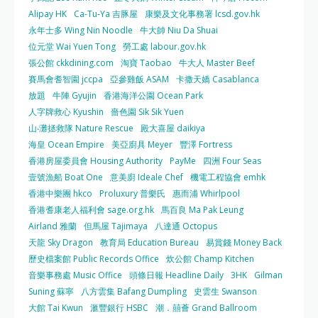
Alipay HK
Ca-Tu-Ya 吉豚屋
康樂及文化事務署 lcsd.gov.hk
永年士多 Wing Nin Noodle
牛大帥 Niu Da Shuai
位元堂 Wai Yuen Tong
勞工處 labour.gov.hk
張公館 ckkdining.com
淘寶 Taobao
牛大人 Master Beef
賽馬會耆智園 jccpa
亞參雞飯 ASAM
卡撒天嬌 Casablanca
放題
牛陣 Gyujin
香港海洋公園 Ocean Park
人字牌救心 Kyushin
嗇色園 Sik Sik Yuen
山‧灘拯救隊 Nature Rescue
殿大喜屋 daikiya
海皇 Ocean Empire
美亞廚具 Meyer
豐澤 Fortress
香港房屋委員會 Housing Authority
PayMe
四洲 Four Seas
壹號漁船 Boat One
意美廚 Ideale Chef
機電工程協會 emhk
香港中樂團 hkco
Proluxury 普樂氏
惠而浦 Whirlpool
香港耆康老人福利會 sage.org.hk
馬百良 Ma Pak Leung
Airland 雅蘭
但馬屋 Tajimaya
八達通 Octopus
天龍 Sky Dragon
教育局 Education Bureau
易賞錢 Money Back
歷史檔案館 Public Records Office
炊公館 Champ Kitchen
音樂事務處 Music Office
頭條日報 Headline Daily
3HK
Gilman
Suning 蘇寧
八方雲集 Bafang Dumpling
史雲生 Swanson
大館 Tai Kwun
滙豐銀行 HSBC
潮．囍薈 Grand Ballroom