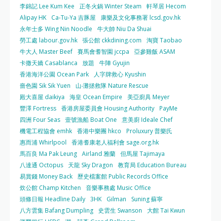
李錦記 Lee Kum Kee
正冬火鍋 Winter Steam
軒琴居 Hecom
Alipay HK
Ca-Tu-Ya 吉豚屋
康樂及文化事務署 lcsd.gov.hk
永年士多 Wing Nin Noodle
牛大帥 Niu Da Shuai
勞工處 labour.gov.hk
張公館 ckkdining.com
淘寶 Taobao
牛大人 Master Beef
賽馬會耆智園 jccpa
亞參雞飯 ASAM
卡撒天嬌 Casablanca
放題
牛陣 Gyujin
香港海洋公園 Ocean Park
人字牌救心 Kyushin
嗇色園 Sik Sik Yuen
山‧灘拯救隊 Nature Rescue
殿大喜屋 daikiya
海皇 Ocean Empire
美亞廚具 Meyer
豐澤 Fortress
香港房屋委員會 Housing Authority
PayMe
四洲 Four Seas
壹號漁船 Boat One
意美廚 Ideale Chef
機電工程協會 emhk
香港中樂團 hkco
Proluxury 普樂氏
惠而浦 Whirlpool
香港耆康老人福利會 sage.org.hk
馬百良 Ma Pak Leung
Airland 雅蘭
但馬屋 Tajimaya
八達通 Octopus
天龍 Sky Dragon
教育局 Education Bureau
易賞錢 Money Back
歷史檔案館 Public Records Office
炊公館 Champ Kitchen
音樂事務處 Music Office
頭條日報 Headline Daily
3HK
Gilman
Suning 蘇寧
八方雲集 Bafang Dumpling
史雲生 Swanson
大館 Tai Kwun