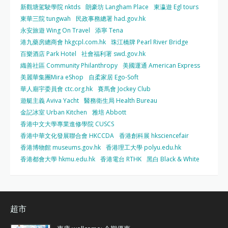
新觀塘駕駛學院 nktds
朗豪坊 Langham Place
東瀛遊 Egl tours
東華三院 tungwah
民政事務總署 had.gov.hk
永安旅遊 Wing On Travel
添寧 Tena
港九藥房總商會 hkgcpl.com.hk
珠江橋牌 Pearl River Bridge
百樂酒店 Park Hotel
社會福利署 swd.gov.hk
織善社區 Community Philanthropy
美國運通 American Express
美麗華集團Mira eShop
自柔家居 Ego-Soft
華人廟宇委員會 ctc.org.hk
賽馬會 Jockey Club
遊艇主義 Aviva Yacht
醫務衛生局 Health Bureau
金記冰室 Urban Kitchen
雅培 Abbott
香港中文大學專業進修學院 CUSCS
香港中華文化發展聯合會 HKCCDA
香港創科展 hksciencefair
香港博物館 museums.gov.hk
香港理工大學 polyu.edu.hk
香港都會大學 hkmu.edu.hk
香港電台 RTHK
黑白 Black & White
超市