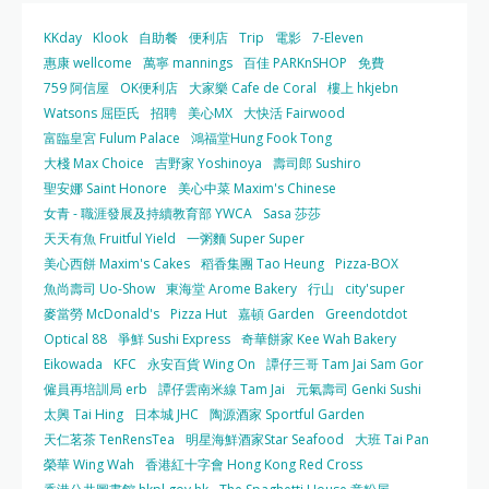
KKday
Klook
自助餐
便利店
Trip
電影
7-Eleven
惠康 wellcome
萬寧 mannings
百佳 PARKnSHOP
免費
759 阿信屋
OK便利店
大家樂 Cafe de Coral
樓上 hkjebn
Watsons 屈臣氏
招聘
美心MX
大快活 Fairwood
富臨皇宮 Fulum Palace
鴻福堂Hung Fook Tong
大棧 Max Choice
吉野家 Yoshinoya
壽司郎 Sushiro
聖安娜 Saint Honore
美心中菜 Maxim's Chinese
女青 - 職涯發展及持續教育部 YWCA
Sasa 莎莎
天天有魚 Fruitful Yield
一粥麵 Super Super
美心西餅 Maxim's Cakes
稻香集團 Tao Heung
Pizza-BOX
魚尚壽司 Uo-Show
東海堂 Arome Bakery
行山
city'super
麥當勞 McDonald's
Pizza Hut
嘉頓 Garden
Greendotdot
Optical 88
爭鮮 Sushi Express
奇華餅家 Kee Wah Bakery
Eikowada
KFC
永安百貨 Wing On
譚仔三哥 Tam Jai Sam Gor
僱員再培訓局 erb
譚仔雲南米線 Tam Jai
元氣壽司 Genki Sushi
太興 Tai Hing
日本城 JHC
陶源酒家 Sportful Garden
天仁茗茶 TenRensTea
明星海鮮酒家Star Seafood
大班 Tai Pan
榮華 Wing Wah
香港紅十字會 Hong Kong Red Cross