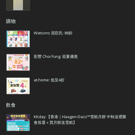
購物
Watsons 屈臣氏: 88折
彩豐 Choi Fung: 迎夏優惠
at.home: 低至4折
飲食
KKday:【香港｜Häagen-Dazs™雪糕月餅 中秋送禮聚
會首選＋買月餅送雪糕】