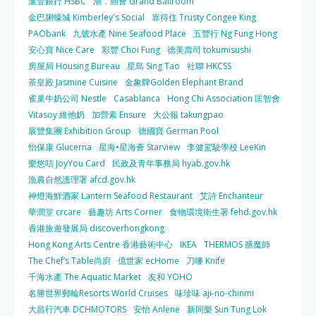
滙豐銀行 HSBC
潮．囍薈 Grand Ballroom
金巴脷蠔城 Kimberley's Social
靠得住 Trusty Congee King
PAObank
九號水產 Nine Seafood Place
五豐行 Ng Fung Hong
安心寶 Nice Care
彩豐 Choi Fung
德美壽司 tokumisushi
房屋局 Housing Bureau
星島 Sing Tao
社聯 HKCSS
茶皇殿 Jasmine Cuisine
金象牌Golden Elephant Brand
雀巢牛奶公司 Nestle
Casablanca
Hong Chi Association 匡智會
Vitasoy 維他奶
加營素 Ensure
大公報 takungpao
展覽集團 Exhibition Group
德國寶 German Pool
怡保康 Glucerna
星海•星海薈 Starview
李健駕駛學校 LeeKin
樂悠咭 JoyYou Card
民政及青年事務局 hyab.gov.hk
漁農自然護理署 afcd.gov.hk
神燈海鮮酒家 Lantern Seafood Restaurant
艾詩 Enchanteur
華潤堂 crcare
藝趣坊 Arts Corner
食物環境衛生署 fehd.gov.hk
香港旅遊發展局 discoverhongkong
Hong Kong Arts Centre 香港藝術中心
IKEA
THERMOS 膳魔師
The Chef’s Table尚廚
億世家 ecHome
刀嘜 Knife
千海水產 The Aquatic Market
友和 YOHO
名勝世界郵輪Resorts World Cruises
味珍味 aji-no-chinmi
大昌行汽車 DCHMOTORS
安怡 Anlene
新同樂 Sun Tung Lok