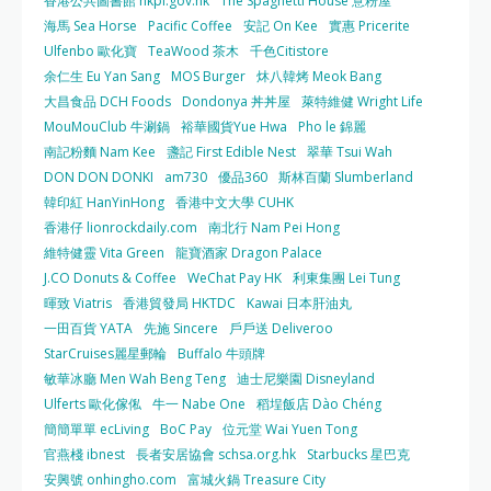
香港公共圖書館 hkpl.gov.hk
The Spaghetti House 意粉屋
海馬 Sea Horse
Pacific Coffee
安記 On Kee
實惠 Pricerite
Ulfenbo 歐化寶
TeaWood 茶木
千色Citistore
余仁生 Eu Yan Sang
MOS Burger
炑八韓烤 Meok Bang
大昌食品 DCH Foods
Dondonya 丼丼屋
萊特維健 Wright Life
MouMouClub 牛涮鍋
裕華國貨Yue Hwa
Pho le 錦麗
南記粉麵 Nam Kee
盞記 First Edible Nest
翠華 Tsui Wah
DON DON DONKI
am730
優品360
斯林百蘭 Slumberland
韓印紅 HanYinHong
香港中文大學 CUHK
香港仔 lionrockdaily.com
南北行 Nam Pei Hong
維特健靈 Vita Green
龍寶酒家 Dragon Palace
J.CO Donuts & Coffee
WeChat Pay HK
利東集團 Lei Tung
暉致 Viatris
香港貿發局 HKTDC
Kawai 日本肝油丸
一田百貨 YATA
先施 Sincere
戶戶送 Deliveroo
StarCruises麗星郵輪
Buffalo 牛頭牌
敏華冰廳 Men Wah Beng Teng
迪士尼樂園 Disneyland
Ulferts 歐化傢俬
牛一 Nabe One
稻埕飯店 Dào Chéng
簡簡單單 ecLiving
BoC Pay
位元堂 Wai Yuen Tong
官燕棧 ibnest
長者安居協會 schsa.org.hk
Starbucks 星巴克
安興號 onhingho.com
富城火鍋 Treasure City