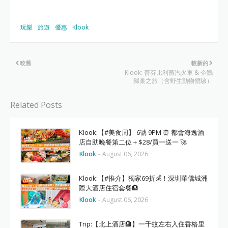
玩樂
旅遊
優惠
Klook
較舊
較新的
Klook: 普芬比利蒸汽火車 & 企鵝
歸巢之旅（含野生動物體驗）
Related Posts
Klook:【#美食周】 6號 9PM ⏰ 都會海逸酒
店自助晚餐第二位＋$28/買一送一 🚀
Klook
-
August 06, 2026
Klook:【#推介】獨家69折💰！深圳華僑城洲
際大酒店住宿套餐🏨
Klook
-
August 06, 2026
Trip:【北上酒店🏨】一千蚊左右入住香格里