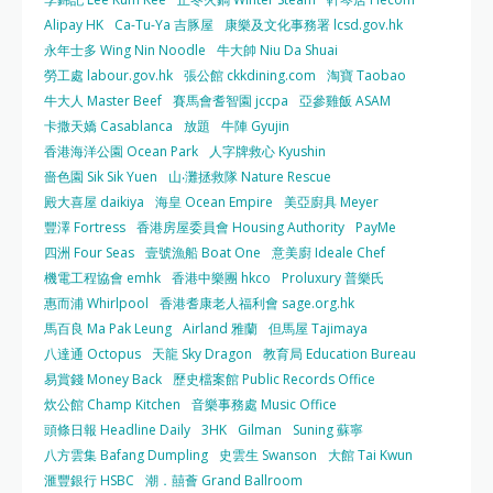
Alipay HK
Ca-Tu-Ya 吉豚屋
康樂及文化事務署 lcsd.gov.hk
永年士多 Wing Nin Noodle
牛大帥 Niu Da Shuai
勞工處 labour.gov.hk
張公館 ckkdining.com
淘寶 Taobao
牛大人 Master Beef
賽馬會耆智園 jccpa
亞參雞飯 ASAM
卡撒天嬌 Casablanca
放題
牛陣 Gyujin
香港海洋公園 Ocean Park
人字牌救心 Kyushin
嗇色園 Sik Sik Yuen
山‧灘拯救隊 Nature Rescue
殿大喜屋 daikiya
海皇 Ocean Empire
美亞廚具 Meyer
豐澤 Fortress
香港房屋委員會 Housing Authority
PayMe
四洲 Four Seas
壹號漁船 Boat One
意美廚 Ideale Chef
機電工程協會 emhk
香港中樂團 hkco
Proluxury 普樂氏
惠而浦 Whirlpool
香港耆康老人福利會 sage.org.hk
馬百良 Ma Pak Leung
Airland 雅蘭
但馬屋 Tajimaya
八達通 Octopus
天龍 Sky Dragon
教育局 Education Bureau
易賞錢 Money Back
歷史檔案館 Public Records Office
炊公館 Champ Kitchen
音樂事務處 Music Office
頭條日報 Headline Daily
3HK
Gilman
Suning 蘇寧
八方雲集 Bafang Dumpling
史雲生 Swanson
大館 Tai Kwun
滙豐銀行 HSBC
潮．囍薈 Grand Ballroom