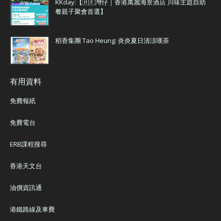
KKday:【🇭🇰灣仔｜香港萬麗海景酒店 川味主題自助
餐親子聚會首選】
稻香集團 Tao Heung: 炎炎夏日清涼嘆茶
有用資料
免費報紙
免費電台
ERB課程搜尋
香港天文台
油價資訊通
港鐵路線及車費