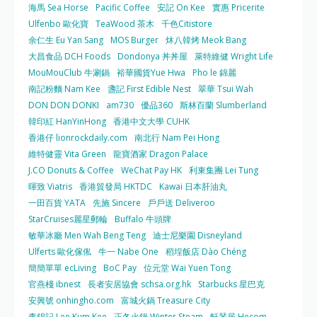
海馬 Sea Horse
Pacific Coffee
安記 On Kee
實惠 Pricerite
Ulfenbo 歐化寶
TeaWood 茶木
千色Citistore
余仁生 Eu Yan Sang
MOS Burger
炑八韓烤 Meok Bang
大昌食品 DCH Foods
Dondonya 丼丼屋
萊特維健 Wright Life
MouMouClub 牛涮鍋
裕華國貨Yue Hwa
Pho le 錦麗
南記粉麵 Nam Kee
盞記 First Edible Nest
翠華 Tsui Wah
DON DON DONKI
am730
優品360
斯林百蘭 Slumberland
韓印紅 HanYinHong
香港中文大學 CUHK
香港仔 lionrockdaily.com
南北行 Nam Pei Hong
維特健靈 Vita Green
龍寶酒家 Dragon Palace
J.CO Donuts & Coffee
WeChat Pay HK
利東集團 Lei Tung
暉致 Viatris
香港貿發局 HKTDC
Kawai 日本肝油丸
一田百貨 YATA
先施 Sincere
戶戶送 Deliveroo
StarCruises麗星郵輪
Buffalo 牛頭牌
敏華冰廳 Men Wah Beng Teng
迪士尼樂園 Disneyland
Ulferts 歐化傢俬
牛一 Nabe One
稻埕飯店 Dào Chéng
簡簡單單 ecLiving
BoC Pay
位元堂 Wai Yuen Tong
官燕棧 ibnest
長者安居協會 schsa.org.hk
Starbucks 星巴克
安興號 onhingho.com
富城火鍋 Treasure City
李錦記 Lee Kum Kee
正冬火鍋 Winter Steam
軒琴居 Hecom