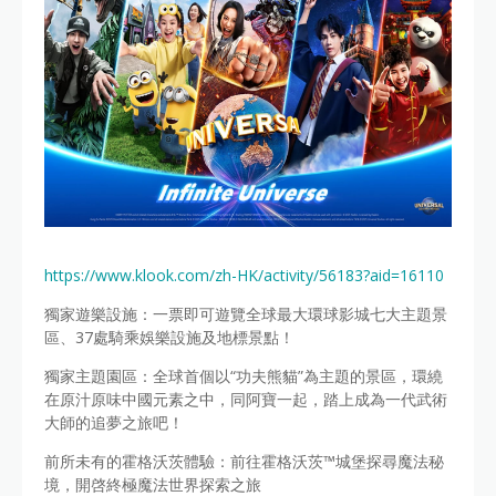
https://www.klook.com/zh-HK/activity/56183?aid=16110
獨家遊樂設施：一票即可遊覽全球最大環球影城七大主題景
區、37處騎乘娛樂設施及地標景點！
獨家主題園區：全球首個以“功夫熊貓”為主題的景區，環繞
在原汁原味中國元素之中，同阿寶一起，踏上成為一代武術
大師的追夢之旅吧！
前所未有的霍格沃茨體驗：前往霍格沃茨™城堡探尋魔法秘
境，開啓終極魔法世界探索之旅