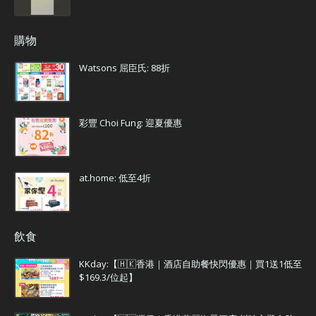
購物
Watsons 屈臣氏: 88折
彩豐 Choi Fung: 迎夏優惠
at.home: 低至4折
飲食
KKday:【🇭🇰香港｜酒店自助餐快閃優惠｜買1送1低至
$169.3/位起】