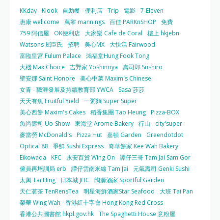
KKday
Klook
自助餐
便利店
Trip
電影
7-Eleven
惠康 wellcome
萬寧 mannings
百佳 PARKnSHOP
免費
759 阿信屋
OK便利店
大家樂 Cafe de Coral
樓上 hkjebn
Watsons 屈臣氏
招聘
美心MX
大快活 Fairwood
富臨皇宮 Fulum Palace
鴻福堂Hung Fook Tong
大棧 Max Choice
吉野家 Yoshinoya
壽司郎 Sushiro
聖安娜 Saint Honore
美心中菜 Maxim's Chinese
女青 - 職涯發展及持續教育部 YWCA
Sasa 莎莎
天天有魚 Fruitful Yield
一粥麵 Super Super
美心西餅 Maxim's Cakes
稻香集團 Tao Heung
Pizza-BOX
魚尚壽司 Uo-Show
東海堂 Arome Bakery
行山
city'super
麥當勞 McDonald's
Pizza Hut
嘉頓 Garden
Greendotdot
Optical 88
爭鮮 Sushi Express
奇華餅家 Kee Wah Bakery
Eikowada
KFC
永安百貨 Wing On
譚仔三哥 Tam Jai Sam Gor
僱員再培訓局 erb
譚仔雲南米線 Tam Jai
元氣壽司 Genki Sushi
太興 Tai Hing
日本城 JHC
陶源酒家 Sportful Garden
天仁茗茶 TenRensTea
明星海鮮酒家Star Seafood
大班 Tai Pan
榮華 Wing Wah
香港紅十字會 Hong Kong Red Cross
香港公共圖書館 hkpl.gov.hk
The Spaghetti House 意粉屋