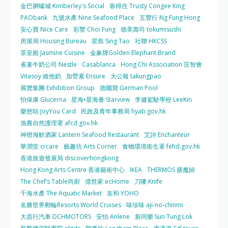
金巴脷蠔城 Kimberley's Social
靠得住 Trusty Congee King
PAObank
九號水產 Nine Seafood Place
五豐行 Ng Fung Hong
安心寶 Nice Care
彩豐 Choi Fung
德美壽司 tokumisushi
房屋局 Housing Bureau
星島 Sing Tao
社聯 HKCSS
茶皇殿 Jasmine Cuisine
金象牌Golden Elephant Brand
雀巢牛奶公司 Nestle
Casablanca
Hong Chi Association 匡智會
Vitasoy 維他奶
加營素 Ensure
大公報 takungpao
展覽集團 Exhibition Group
德國寶 German Pool
怡保康 Glucerna
星海•星海薈 Starview
李健駕駛學校 LeeKin
樂悠咭 JoyYou Card
民政及青年事務局 hyab.gov.hk
漁農自然護理署 afcd.gov.hk
神燈海鮮酒家 Lantern Seafood Restaurant
艾詩 Enchanteur
華潤堂 crcare
藝趣坊 Arts Corner
食物環境衛生署 fehd.gov.hk
香港旅遊發展局 discoverhongkong
Hong Kong Arts Centre 香港藝術中心
IKEA
THERMOS 膳魔師
The Chef’s Table尚廚
億世家 ecHome
刀嘜 Knife
千海水產 The Aquatic Market
友和 YOHO
名勝世界郵輪Resorts World Cruises
味珍味 aji-no-chinmi
大昌行汽車 DCHMOTORS
安怡 Anlene
新同樂 Sun Tung Lok