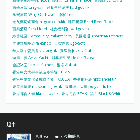
新觀塘駕駛學院 nktds
朗豪坊 Langham Place
東瀛遊 Egl tours
東華三院 tungwah
民政事務總署 had.gov.hk
永安旅遊 Wing On Travel
添寧 Tena
港九藥房總商會 hkgcpl.com.hk
珠江橋牌 Pearl River Bridge
百樂酒店 Park Hotel
社會福利署 swd.gov.hk
織善社區 Community Philanthropy
美國運通 American Express
美麗華集團Mira eShop
自柔家居 Ego-Soft
華人廟宇委員會 ctc.org.hk
賽馬會 Jockey Club
遊艇主義 Aviva Yacht
醫務衛生局 Health Bureau
金記冰室 Urban Kitchen
雅培 Abbott
香港中文大學專業進修學院 CUSCS
香港中華文化發展聯合會 HKCCDA
香港創科展 hksciencefair
香港博物館 museums.gov.hk
香港理工大學 polyu.edu.hk
香港都會大學 hkmu.edu.hk
香港電台 RTHK
黑白 Black & White
超市
惠康 wellcome: 今期優惠